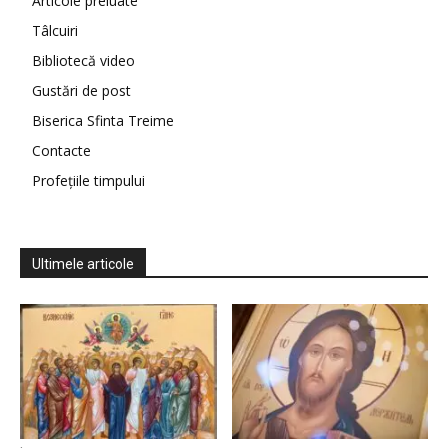
Articole preluate
Tâlcuiri
Bibliotecă video
Gustări de post
Biserica Sfinta Treime
Contacte
Profețiile timpului
Ultimele articole