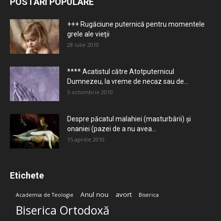
POSTĂRI POPULARE
+++ Rugăciune puternică pentru momentele
grele ale vieţii
28 iulie 2010
**** Acatistul către Atotputernicul
Dumnezeu, la vreme de necaz sau de...
5 octombrie 2010
Despre păcatul malahiei (masturbării) şi
onaniei (pazei de a nu avea...
15 aprilie 2010
Etichete
Anul nou
avort
Academia de Teologie
Biserica
Biserica Ortodoxă