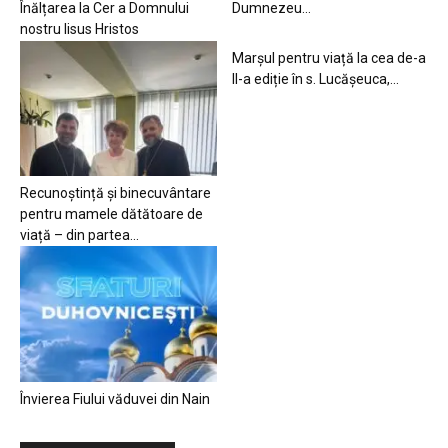
Înălțarea la Cer a Domnului
Dumnezeu…
nostru Iisus Hristos
Marșul pentru viață la cea de-a
II-a ediție în s. Lucășeuca,...
Recunoștință și binecuvântare
pentru mamele dătătoare de
viață – din partea...
Învierea Fiului văduvei din Nain