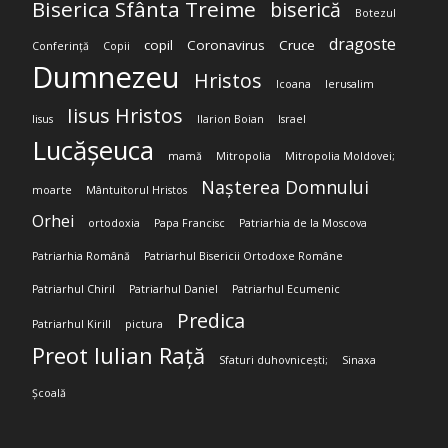
Biserica Sfânta Treime
biserică
Botezul
dragoste
copil
Coronavirus
Cruce
Conferință
Copii
Dumnezeu
Hristos
Icoana
Ierusalim
Iisus Hristos
Iisus
Ilarion Boian
Israel
Lucășeuca
mamă
Mitropolia
Mitropolia Moldovei;
Nașterea Domnului
moarte
Mântuitorul Hristos
Orhei
ortodoxia
Papa Francisc
Patriarhia de la Moscova
Patriarhia Română
Patriarhul Bisericii Ortodoxe Române
Patriarhul Chiril
Patriarhul Daniel
Patriarhul Ecumenic
Predica
Patriarhul Kirill
pictura
Preot Iulian Rață
Sfaturi duhovnicești;
Sinaxa
Școală