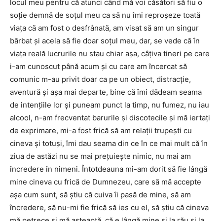
locul meu pentru că atunci când mă voi căsători să fiu o
soţie demnă de soţul meu ca să nu îmi reproşeze toată
viaţa că am fost o desfrânată, am visat să am un singur
bărbat şi acela să fie doar soţul meu, dar, se vede că în
viaţa reală lucrurile nu stau chiar aşa, câţiva tineri pe care
i-am cunoscut până acum şi cu care am încercat să
comunic m-au privit doar ca pe un obiect, distracţie,
aventură şi aşa mai departe, bine că îmi dădeam seama
de intenţiile lor şi puneam punct la timp, nu fumez, nu iau
alcool, n-am frecventat barurile şi discotecile şi mă iertaţi
de exprimare, mi-a fost frică să am relaţii trupeşti cu
cineva şi totuşi, îmi dau seama din ce în ce mai mult că în
ziua de astăzi nu se mai preţuieşte nimic, nu mai am
încredere în nimeni. Întotdeauna mi-am dorit să fie lângă
mine cineva cu frică de Dumnezeu, care să mă accepte
aşa cum sunt, să ştiu că cuiva îi pasă de mine, să am
încredere, să nu-mi fie frică să ies cu el, să ştiu că cineva
mă petrece şi mă aşteaptă, că e lângă mine şi la rău şi la