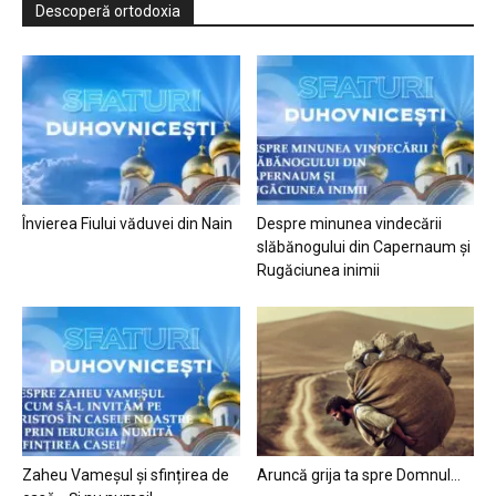
Descoperă ortodoxia
Învierea Fiului văduvei din Nain
Despre minunea vindecării
slăbănogului din Capernaum și
Rugăciunea inimii
Zaheu Vameșul și sfințirea de
Aruncă grija ta spre Domnul…