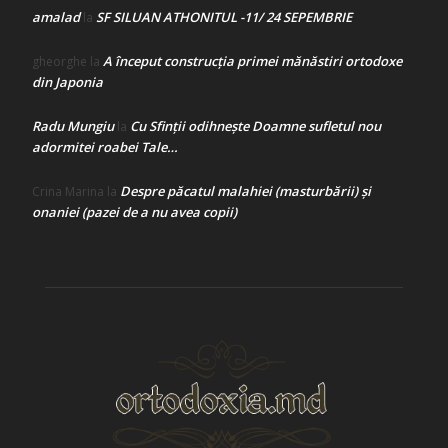
amalad
SF SILUAN ATHONITUL -11/ 24 SEPEMBRIE
la
A început construcţia primei mănăstiri ortodoxe
gheorghe
la
din Japonia
Radu Mungiu
Cu Sfinții odihnește Doamne sufletul nou
la
adormitei roabei Tale…
Despre păcatul malahiei (masturbării) şi
Crina Marina
la
onaniei (pazei de a nu avea copii)