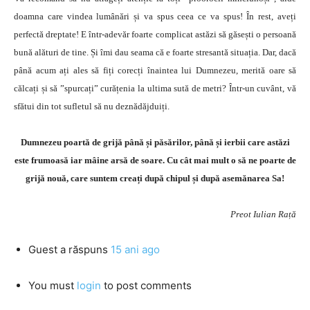
doamna care vindea lumânări și va spus ceea ce va spus! În rest, aveți
perfectă dreptate! E într-adevăr foarte complicat astăzi să găsești o persoană
bună alături de tine. Și îmi dau seama că e foarte stresantă situația. Dar, dacă
până acum ați ales să fiți corecți înaintea lui Dumnezeu, merită oare să
călcați și să ”spurcați” curățenia la ultima sută de metri? Într-un cuvânt, vă
sfătui din tot sufletul să nu deznădăjduiți.
Dumnezeu poartă de grijă până și păsărilor, până și ierbii care astăzi
este frumoasă iar mâine arsă de soare. Cu cât mai mult o să ne poarte de
grijă nouă, care suntem creați după chipul și după asemănarea Sa!
Preot Iulian Rață
Guest
a răspuns
15 ani ago
You must
login
to post comments