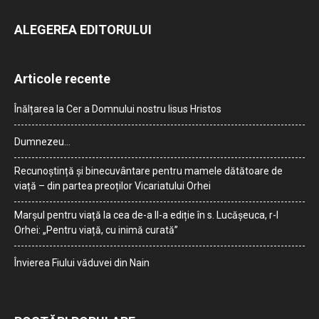
ALEGEREA EDITORULUI
Articole recente
Înălțarea la Cer a Domnului nostru Iisus Hristos
Dumnezeu…
Recunoștință și binecuvântare pentru mamele dătătoare de
viață – din partea preoților Vicariatului Orhei
Marșul pentru viață la cea de-a II-a ediție în s. Lucășeuca, r-l
Orhei: „Pentru viață, cu inimă curată”
Învierea Fiului văduvei din Nain