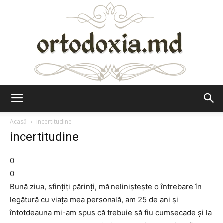
Ortodoxia.md
Acasă
incertitudine
incertitudine
0
0
Bună ziua, sfinţiţi părinţi, mă nelinişteşte o întrebare în
legătură cu viaţa mea personală, am 25 de ani şi
întotdeauna mi-am spus că trebuie să fiu cumsecade şi la