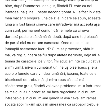
bine, după Dumnezeu desigur, fiindcă EL este cu noi
întotdeauna şi ne iubeşte necondiţionat. Nu a fost în viaţa
mea măcar o singură luna de zile în care să spun, această
lună am fost lângă cineva care întradevăr mă acceptă aşa
cum sunt, permanent comunicările mele cu cineva
durează poate o săptămână, două, după care toţi pleacă
de parcă nici nu ne-am cunoscut. Oare de ce mi se
întâmplă asemenea lucruri? Cum să procedez, sfătuiţi-
mă, Vă rog. Sinceră să fiu după atâtea neruşite, deja mi-e
teamă de căsătorie, pe viitor. Îmi aduc aminte că cu câţiva
ani în urmă, mi-am cumpărat un ineluş bisericesc şi era
acolo o femeie care vindea lumânări, icoane, toate cele
bisericeşti de trebuinţă, şi mi-a spus că o să mă
căsătoresc greu, fiindcă voi avea probleme, m-a îndrumat
să mă duc la un preot să-mi facă rugăciune, nici nu am
întrebat-o şi nici nu m-am gândit la aşa ceva, am rămas
şocată apoi mi-am spus în sinea mea că probabil trebuie