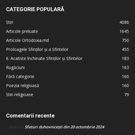
CATEGORIE POPULARĂ
Stiri
4086
Articole preluate
1645
Articole Ortodoxia.md
750
Proloagele Sfinților și a Sfintelor
455
6. Acatiste închinate Sfinților și Sfintelor
183
Rugăciuni
163
Fără categorie
160
Poezia religioasă
160
Stiri religioase
79
Comentarii recente
Sfaturi duhovnicești din 20 octombrie 2024
Doina
la