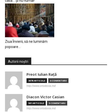
casă… Și nu numai!
Ziua Învierii, să ne luminăm
popoare…
Autorii noștri
Preot Iulian Raţă
3878 ARTICOLE
6 COMENTARII
http://www.ortodoxia.md
Diacon Victor Casian
581 ARTICOLE
5 COMENTARII
http://www.ortodoxia.md