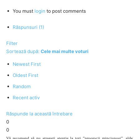
You must
login
to post comments
Răspunsuri (1)
Filter
Sortează după:
Cele mai multe voturi
Newest First
Oldest First
Random
Recent activ
Răspunde la această întrebare
0
0
Vă recomand să nu atrageți atenție la toți ”proorocii minciunoși”, alde