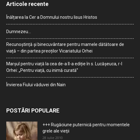
Articole recente
Înălțarea la Cer a Domnului nostru Iisus Hristos
Dumnezeu…
Recunoștință și binecuvântare pentru mamele dătătoare de
viață – din partea preoților Vicariatului Orhei
Marșul pentru viață la cea de-a II-a ediție în s. Lucășeuca, r-l
Orhei: „Pentru viață, cu inimă curată”
Învierea Fiului văduvei din Nain
POSTĂRI POPULARE
+++ Rugăciune puternică pentru momentele
grele ale vieţii
28 iulie 2010