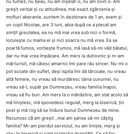
nu fumez, nu beau, nu am înşelat-o, nu am lovit-o. Am
greşit verbal şi cu atitudinea, mai exact zgârcenia şi
mofturi aberante..suntem în dezbinare de 1 an, avem şi
un copil Nicolae, are 3 luni, abia după ce a plecat am
simţit greutatea, ea nu mă mai vrea sub nici o formă,
locuieşte cu mama ei şi nici soacra nu mă vrea. Ea se
poartă fumos, vorbeşte frumos, mă lasă să-mi văd băiatul,
dar nu mai vrea împăcare. Am mers la duhovnic şi m-am
mărturisit, mă căiesc amarnic îmi pare rău sincer. Nu-mi o
pot scoate din suflet, deşi ispita îmi dă târcoale, nu vreau
altă femeie, nu vreau să murdăresc taina cununiei, nu
vreau să-L supăr pe Dumnezeu, vreau familia înapoi,
vreau să fiu bun. Am mers la o mănăstire, am stat acolo să
mă liniştesc, mă spovedesc regulat, merg la biserică, ţin
post şi mă rog să se îndure bunul Dumnezeu de mine.
Recunosc că am greşit ..mai am şanse să-mi câştig
familia? Mi-am pierdut serviciul, nu am linişte, merg şi
stau în biserică şi simt protecţia divinităţii. Ce să fac