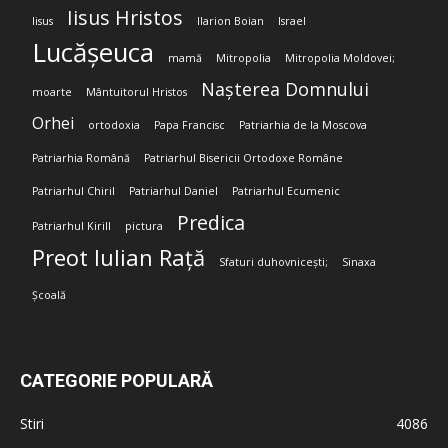
Iisus Hristos
Iisus
Ilarion Boian
Israel
Lucășeuca
mamă
Mitropolia
Mitropolia Moldovei;
Nașterea Domnului
moarte
Mântuitorul Hristos
Orhei
ortodoxia
Papa Francisc
Patriarhia de la Moscova
Patriarhia Română
Patriarhul Bisericii Ortodoxe Române
Patriarhul Chiril
Patriarhul Daniel
Patriarhul Ecumenic
Predica
Patriarhul Kirill
pictura
Preot Iulian Rață
Sfaturi duhovnicești;
Sinaxa
Școală
CATEGORIE POPULARĂ
Stiri
4086