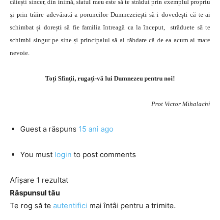
căiești sincer, din inimă, sfatul meu este să te strădui prin exemplul propriu
și prin trăire adevărată a poruncilor Dumnezeiești să-i dovedești că te-ai
schimbat și dorești să fie familia întreagă ca la început, străduete să te
schimbi singur pe sine și principalul să ai răbdare că de ea acum ai mare
nevoie.
Toți Sfinții, rugați-vă lui Dumnezeu pentru noi!
Prot Victor Mihalachi
Guest
a răspuns
15 ani ago
You must
login
to post comments
Afișare 1 rezultat
Răspunsul tău
Te rog să te
autentifici
mai întâi pentru a trimite.