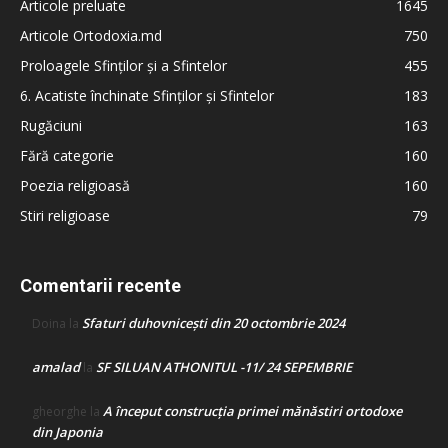
Articole preluate
1645
Articole Ortodoxia.md
750
Proloagele Sfinților și a Sfintelor
455
6. Acatiste închinate Sfinților și Sfintelor
183
Rugăciuni
163
Fără categorie
160
Poezia religioasă
160
Stiri religioase
79
Comentarii recente
Sfaturi duhovnicești din 20 octombrie 2024
Doina
la
amalad
SF SILUAN ATHONITUL -11/ 24 SEPEMBRIE
la
A început construcţia primei mănăstiri ortodoxe
gheorghe
la
din Japonia