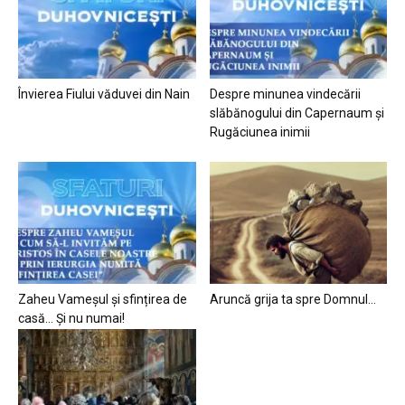
Învierea Fiului văduvei din Nain
Despre minunea vindecării
slăbănogului din Capernaum și
Rugăciunea inimii
Zaheu Vameșul și sfințirea de
Aruncă grija ta spre Domnul…
casă… Și nu numai!