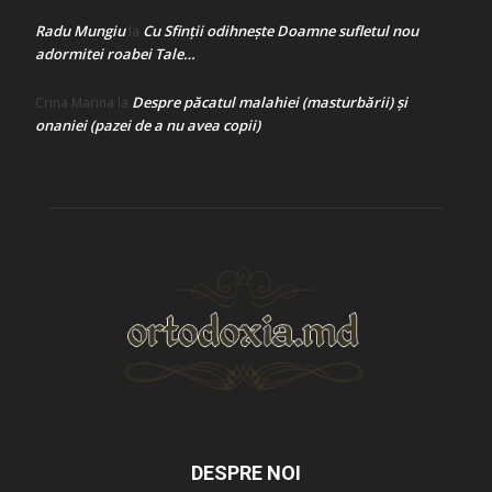
Radu Mungiu
Cu Sfinții odihnește Doamne sufletul nou
la
adormitei roabei Tale…
Despre păcatul malahiei (masturbării) şi
Crina Marina
la
onaniei (pazei de a nu avea copii)
DESPRE NOI