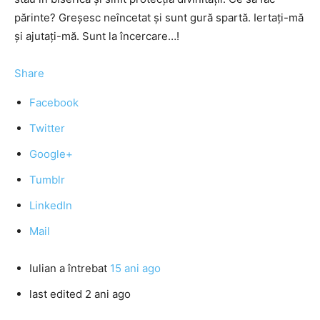
părinte? Greşesc neîncetat şi sunt gură spartă. Iertaţi-mă
şi ajutaţi-mă. Sunt la încercare…!
Share
Facebook
Twitter
Google+
Tumblr
LinkedIn
Mail
Iulian
a întrebat
15 ani ago
last edited 2 ani ago