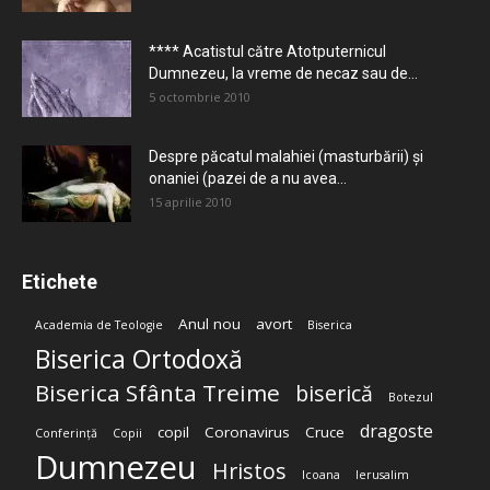
**** Acatistul către Atotputernicul
Dumnezeu, la vreme de necaz sau de...
5 octombrie 2010
Despre păcatul malahiei (masturbării) şi
onaniei (pazei de a nu avea...
15 aprilie 2010
Etichete
Anul nou
avort
Academia de Teologie
Biserica
Biserica Ortodoxă
Biserica Sfânta Treime
biserică
Botezul
dragoste
copil
Coronavirus
Cruce
Conferință
Copii
Dumnezeu
Hristos
Icoana
Ierusalim