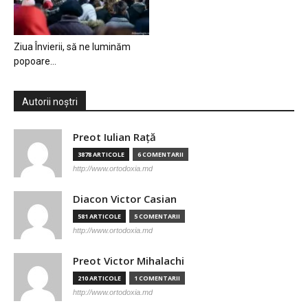
Ziua Învierii, să ne luminăm
popoare…
Autorii noștri
Preot Iulian Raţă
3878 ARTICOLE
6 COMENTARII
http://www.ortodoxia.md
Diacon Victor Casian
581 ARTICOLE
5 COMENTARII
http://www.ortodoxia.md
Preot Victor Mihalachi
210 ARTICOLE
1 COMENTARII
http://www.ortodoxia.md