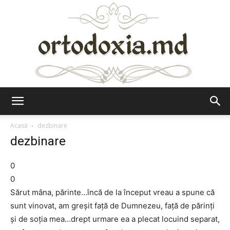
Ortodoxia.md
Acasă
dezbinare
dezbinare
0
0
Sărut mâna, părinte…încă de la început vreau a spune că
sunt vinovat, am greşit faţă de Dumnezeu, faţă de părinţi
şi de soţia mea…drept urmare ea a plecat locuind separat,