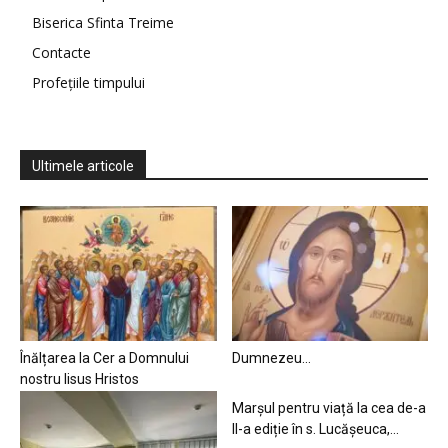
Biserica Sfinta Treime
Contacte
Profețiile timpului
Ultimele articole
Înălțarea la Cer a Domnului
Dumnezeu…
nostru Iisus Hristos
Marșul pentru viață la cea de-a
II-a ediție în s. Lucășeuca,...