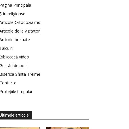
Pagina Principala
Știri religioase
Articole Ortodoxia.md
Articole de la vizitatori
Articole preluate
Tâlcuiri
Bibliotecă video
Gustări de post
Biserica Sfinta Treime
Contacte
Profețiile timpului
Ultimele articole