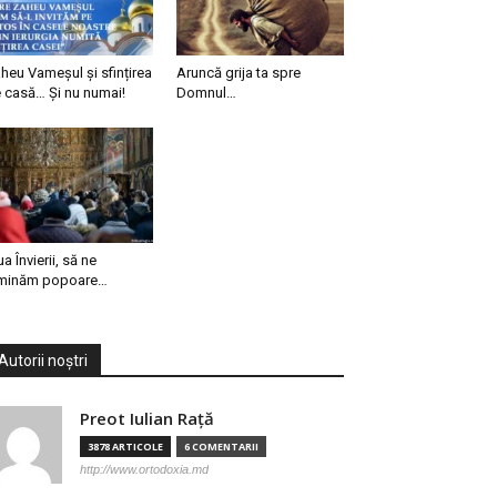
heu Vameșul și sfințirea
Aruncă grija ta spre
 casă… Și nu numai!
Domnul…
ua Învierii, să ne
minăm popoare…
Autorii noștri
Preot Iulian Raţă
3878 ARTICOLE
6 COMENTARII
http://www.ortodoxia.md