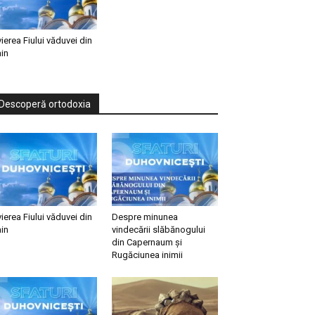
vierea Fiului văduvei din
in
Descoperă ortodoxia
vierea Fiului văduvei din
Despre minunea
in
vindecării slăbănogului
din Capernaum și
Rugăciunea inimii