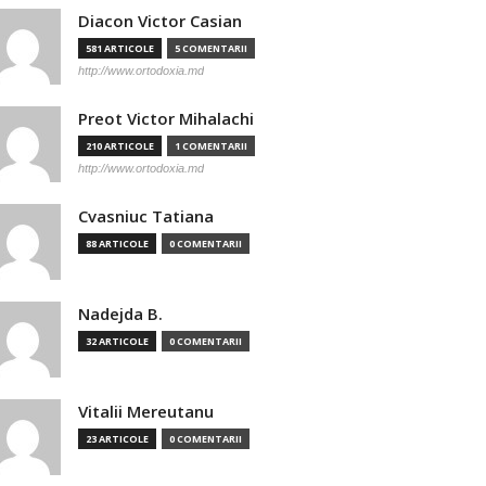
Diacon Victor Casian
581 ARTICOLE
5 COMENTARII
http://www.ortodoxia.md
Preot Victor Mihalachi
210 ARTICOLE
1 COMENTARII
http://www.ortodoxia.md
Cvasniuc Tatiana
88 ARTICOLE
0 COMENTARII
Nadejda B.
32 ARTICOLE
0 COMENTARII
Vitalii Mereutanu
23 ARTICOLE
0 COMENTARII