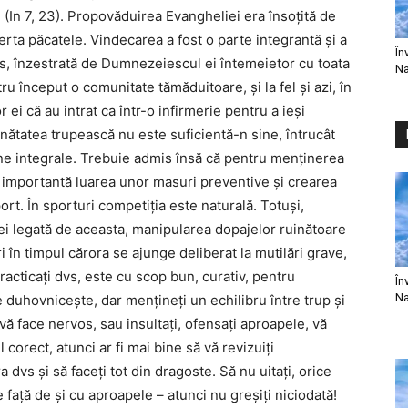
” (In 7, 23). Propovăduirea Evangheliei era însoţită de
erta păcatele. Vindecarea a fost o parte integrantă şi a
În
tos, înzestrată de Dumnezeiescul ei întemeietor cu toata
Na
tru început o comunitate tămăduitoare, şi la fel şi azi, în
ei că au intrat ca într-o infirmerie pentru a ieşi
ănătatea trupească nu este suficientă-n sine, întrucât
ane integrale. Trebuie admis însă că pentru menţinerea
e importantă luarea unor masuri preventive şi crearea
port. În sporturi competiţia este naturală. Totuşi,
ei legată de aceasta, manipularea dopajelor ruinătoare
 în timpul cărora se ajunge deliberat la mutilări grave,
racticaţi dvs, este cu scop bun, curativ, pentru
În
Na
e duhovniceşte, dar menţineţi un echilibru între trup şi
 vă face nervos, sau insultaţi, ofensaţi aproapele, vă
l corect, atunci ar fi mai bine să vă revizuiţi
 dvs şi să faceţi tot din dragoste. Să nu uitaţi, orice
 faţă de şi cu aproapele – atunci nu greşiţi niciodată!