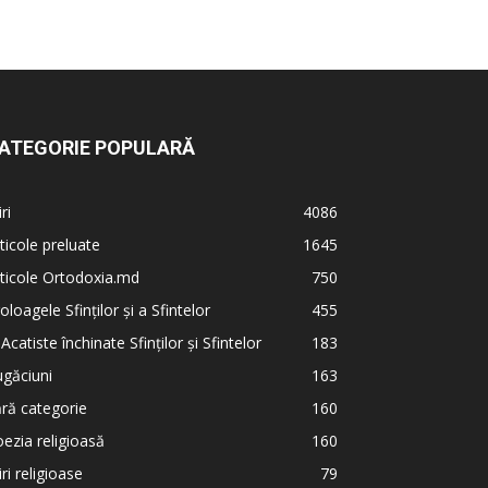
ATEGORIE POPULARĂ
iri
4086
ticole preluate
1645
ticole Ortodoxia.md
750
oloagele Sfinților și a Sfintelor
455
 Acatiste închinate Sfinților și Sfintelor
183
găciuni
163
ră categorie
160
ezia religioasă
160
iri religioase
79