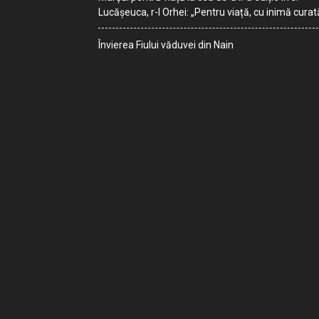
Lucășeuca, r-l Orhei: „Pentru viață, cu inimă curat
Învierea Fiului văduvei din Nain