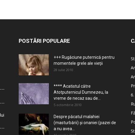
POSTĂRI POPULARE
C
+++ Rugăciune puternică pentru
St
momentele grele ale vieţii
Ar
28 iulie 2010
Ar
Pr
**** Acatistul către
Atotputernicul Dumnezeu, la
6.
vreme de necaz sau de...
Ru
5 octombrie 2010
Fă
lui
Despre păcatul malahiei
Po
(masturbării) şi onaniei (pazei de
a nu avea...
St