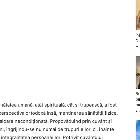
În
Do
Hr
Re
bi
ănătatea umană, atât spirituală, cât şi trupească, a fost
ma
vi
perspectiva ortodoxă însă, menţinerea sănătăţii fizice,
valoare necondiţionată. Propovăduind prin cuvânt şi
, îngrijindu-se nu numai de trupurile lor, ci, înainte
 integralitatea persoanei lor. Potrivit cuvântului