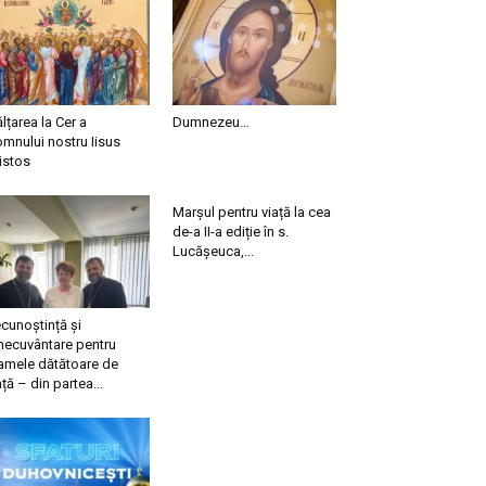
ălțarea la Cer a
Dumnezeu…
mnului nostru Iisus
istos
Marșul pentru viață la cea
de-a II-a ediție în s.
Lucășeuca,...
cunoștință și
necuvântare pentru
mele dătătoare de
ață – din partea...