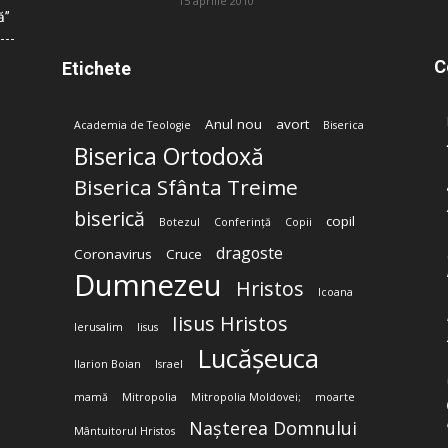
15 aprilie 2010
ă”
C
Etichete
Anul nou
avort
Academia de Teologie
Biserica
Biserica Ortodoxă
Biserica Sfânta Treime
biserică
copil
Botezul
Conferință
Copii
dragoste
Coronavirus
Cruce
Dumnezeu
Hristos
Icoana
Iisus Hristos
Ierusalim
Iisus
Lucășeuca
Ilarion Boian
Israel
mamă
Mitropolia
Mitropolia Moldovei;
moarte
Nașterea Domnului
Mântuitorul Hristos