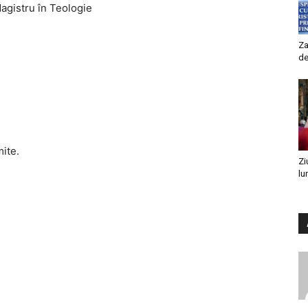
agistru în Teologie
Za
de
mite.
Zi
lu