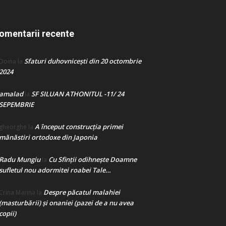
omentarii recente
Sfaturi duhovnicești din 20 octombrie
Doina
la
2024
amalad
SF SILUAN ATHONITUL -11/ 24
la
SEPEMBRIE
A început construcţia primei
gheorghe
la
mănăstiri ortodoxe din Japonia
Radu Mungiu
Cu Sfinții odihnește Doamne
la
sufletul nou adormitei roabei Tale…
Despre păcatul malahiei
Crina Marina
la
(masturbării) şi onaniei (pazei de a nu avea
copii)