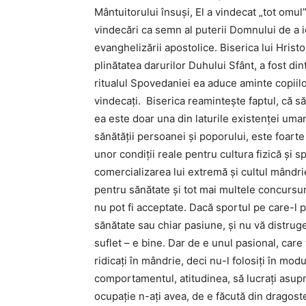
Mântuitorului însuşi, El a vindecat „tot omul
vindecări ca semn al puterii Domnului de a i
evanghelizării apostolice. Biserica lui Hris
plinătatea darurilor Duhului Sfânt, a fost din
ritualul Spovedaniei ea aduce aminte copiilor 
vindecaţi. Biserica reaminteşte faptul, că s
ea este doar una din laturile existenţei um
sănătăţii persoanei şi poporului, este foart
unor condiţii reale pentru cultura fizică şi s
comercializarea lui extremă şi cultul mândri
pentru sănătate şi tot mai multele concursuri
nu pot fi acceptate. Dacă sportul pe care-l p
sănătate sau chiar pasiune, şi nu vă distrug
suflet – e bine. Dar de e unul pasional, care
ridicaţi în mândrie, deci nu-l folosiţi în modu
comportamentul, atitudinea, să lucraţi asupra
ocupaţie n-aţi avea, de e făcută din dragoste