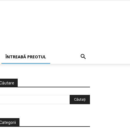
ÎNTREABĂ PREOTUL
Căutare
Categorii