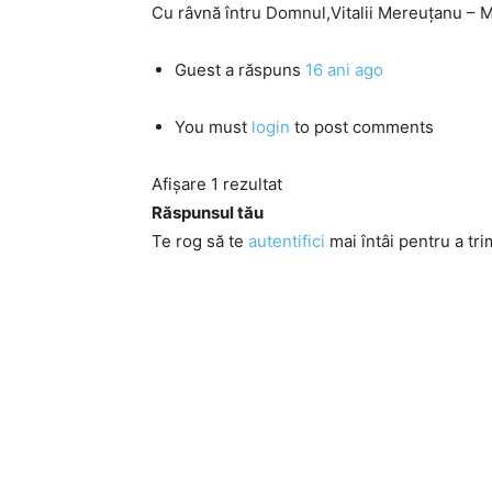
Cu râvnă întru Domnul,Vitalii Mereuţanu – M
Guest
a răspuns
16 ani ago
You must
login
to post comments
Afișare 1 rezultat
Răspunsul tău
Te rog să te
autentifici
mai întâi pentru a tri