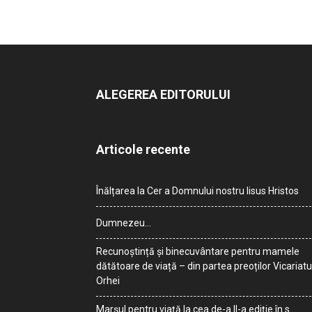
ALEGEREA EDITORULUI
Articole recente
Înălțarea la Cer a Domnului nostru Iisus Hristos
Dumnezeu…
Recunoștință și binecuvântare pentru mamele
dătătoare de viață – din partea preoților Vicariatu
Orhei
Marșul pentru viață la cea de-a II-a ediție în s.