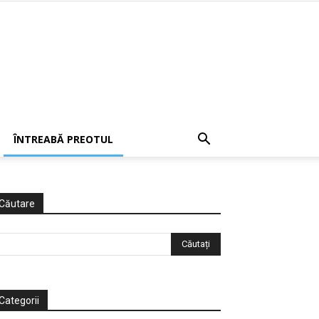
ÎNTREABĂ PREOTUL
Căutare
Categorii