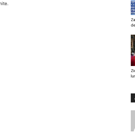
mite.
Za
de
Zi
lu