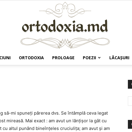
CIUNI
ORTODOXIA
PROLOAGE
POEZII
LĂCAŞURI
Ortodoxia.md
rog să-mi spuneţi părerea dvs. Se întâmplă ceva legat
t mireasă. Mai exact : am avut un lănţişor la gât cu
uit cu altul punând bineînţeles cruciuliţa; am avut şi am