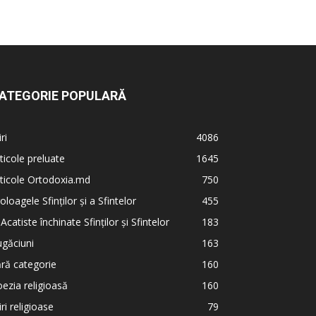
ATEGORIE POPULARĂ
iri
4086
ticole preluate
1645
ticole Ortodoxia.md
750
oloagele Sfinților și a Sfintelor
455
 Acatiste închinate Sfinților și Sfintelor
183
găciuni
163
ră categorie
160
ezia religioasă
160
iri religioase
79