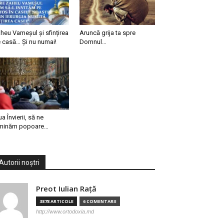
heu Vameșul și sfințirea
Aruncă grija ta spre
 casă… Și nu numai!
Domnul…
ua Învierii, să ne
minăm popoare…
Autorii noștri
Preot Iulian Raţă
3878 ARTICOLE
6 COMENTARII
http://www.ortodoxia.md