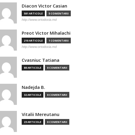
Diacon Victor Casian
581 ARTICOLE
5 COMENTARII
http://www.ortodoxia.md
Preot Victor Mihalachi
210 ARTICOLE
1 COMENTARII
http://www.ortodoxia.md
Cvasniuc Tatiana
88 ARTICOLE
0 COMENTARII
Nadejda B.
32 ARTICOLE
0 COMENTARII
Vitalii Mereutanu
23 ARTICOLE
0 COMENTARII