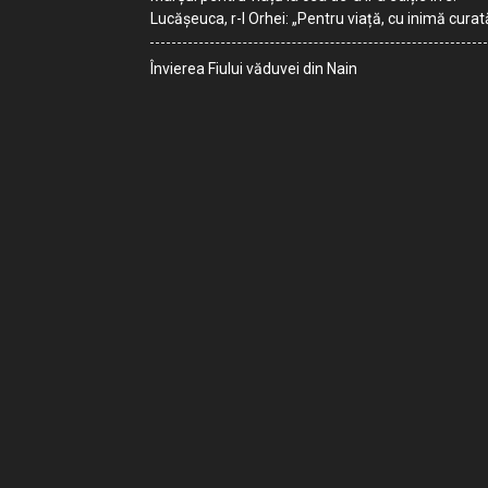
Lucășeuca, r-l Orhei: „Pentru viață, cu inimă curat
Învierea Fiului văduvei din Nain