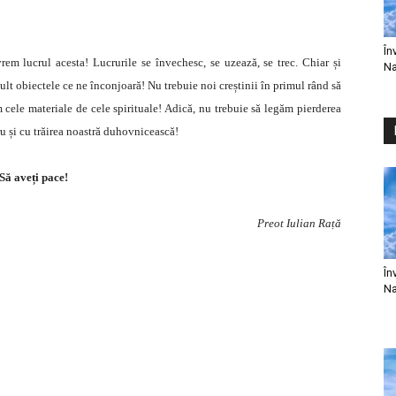
În
em lucrul acesta! Lucrurile se învechesc, se uzează, se trec. Chiar și
Na
lt obiectele ce ne înconjoară! Nu trebuie noi creștinii în primul rând să
m cele materiale de cele spirituale! Adică, nu trebuie să legăm pierderea
ru și cu trăirea noastră duhovnicească!
Să aveți pace!
Preot Iulian Rață
În
Na