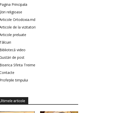
Pagina Principala
Știri religioase
Articole Ortodoxia.md
Articole de la vizitatori
Articole preluate
Tâlcuiri
Bibliotecă video
Gustări de post
Biserica Sfinta Treime
Contacte
Profețiile timpului
Ultimele articole