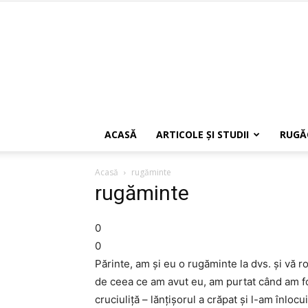
ACASĂ
ARTICOLE ŞI STUDII
RUGĂ
Acasă
rugăminte
rugăminte
0
0
Părinte, am şi eu o rugăminte la dvs. şi vă 
de ceea ce am avut eu, am purtat când am fos
cruciuliţă – lănţişorul a crăpat şi l-am înloc