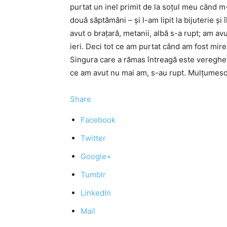
purtat un inel primit de la soţul meu când m
două săptămâni – şi l-am lipit la bijuterie şi
avut o braţară, metanii, albă s-a rupt; am av
ieri. Deci tot ce am purtat când am fost mire
Singura care a rămas întreagă este veregheta ş
ce am avut nu mai am, s-au rupt. Mulţumesc 
Share
Facebook
Twitter
Google+
Tumblr
LinkedIn
Mail