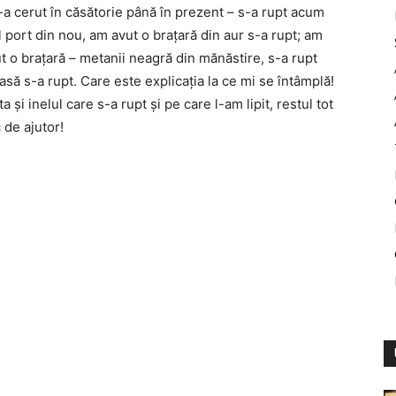
-a cerut în căsătorie până în prezent – s-a rupt acum
 îl port din nou, am avut o braţară din aur s-a rupt; am
ut o braţară – metanii neagră din mănăstire, s-a rupt
asă s-a rupt. Care este explicaţia la ce mi se întâmplă!
i inelul care s-a rupt şi pe care l-am lipit, restul tot
de ajutor!