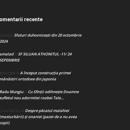
omentarii recente
Sfaturi duhovnicești din 20 octombrie
Doina
la
2024
amalad
SF SILUAN ATHONITUL -11/ 24
la
SEPEMBRIE
A început construcţia primei
gheorghe
la
mănăstiri ortodoxe din Japonia
Radu Mungiu
Cu Sfinții odihnește Doamne
la
sufletul nou adormitei roabei Tale…
Despre păcatul malahiei
Crina Marina
la
(masturbării) şi onaniei (pazei de a nu avea
copii)