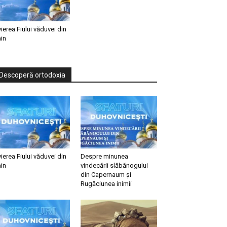
vierea Fiului văduvei din
in
Descoperă ortodoxia
vierea Fiului văduvei din
Despre minunea
in
vindecării slăbănogului
din Capernaum și
Rugăciunea inimii