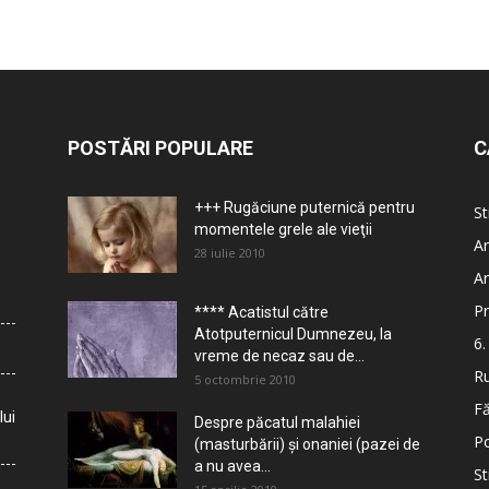
POSTĂRI POPULARE
C
+++ Rugăciune puternică pentru
St
momentele grele ale vieţii
Ar
28 iulie 2010
Ar
Pr
**** Acatistul către
Atotputernicul Dumnezeu, la
6.
vreme de necaz sau de...
Ru
5 octombrie 2010
Fă
lui
Despre păcatul malahiei
Po
(masturbării) şi onaniei (pazei de
a nu avea...
St