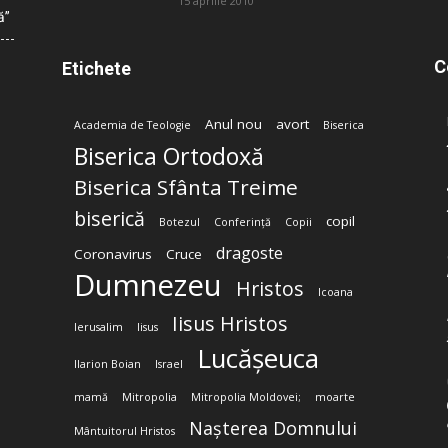
15 aprilie 2010
ă”
C
Etichete
Anul nou
avort
Academia de Teologie
Biserica
Biserica Ortodoxă
Biserica Sfânta Treime
biserică
copil
Botezul
Conferință
Copii
dragoste
Coronavirus
Cruce
Dumnezeu
Hristos
Icoana
Iisus Hristos
Ierusalim
Iisus
Lucășeuca
Ilarion Boian
Israel
mamă
Mitropolia
Mitropolia Moldovei;
moarte
Nașterea Domnului
Mântuitorul Hristos