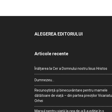
ALEGEREA EDITORULUI
Articole recente
Înălțarea la Cer a Domnului nostru Iisus Hristos
Dumnezeu…
Recunoștință și binecuvântare pentru mamele
dătătoare de viață – din partea preoților Vicariatu
Orhei
Marșul pentru viață la cea de-a II-a ediție în s.