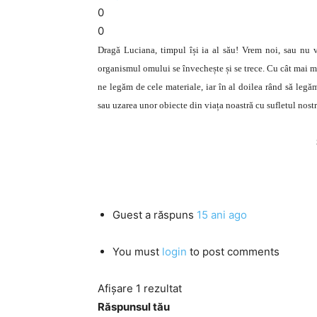
0
0
Dragă Luciana, timpul își ia al său! Vrem noi, sau nu vr
organismul omului se învechește și se trece. Cu cât mai mu
ne legăm de cele materiale, iar în al doilea rând să legă
sau uzarea unor obiecte din viața noastră cu sufletul nost
Guest
a răspuns
15 ani ago
You must
login
to post comments
Afișare 1 rezultat
Răspunsul tău