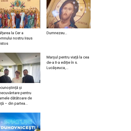
ălțarea la Cer a
Dumnezeu…
mnului nostru Iisus
istos
Marșul pentru viață la cea
de-a II-a ediție în s.
Lucășeuca,...
cunoștință și
necuvântare pentru
mele dătătoare de
ață – din partea...