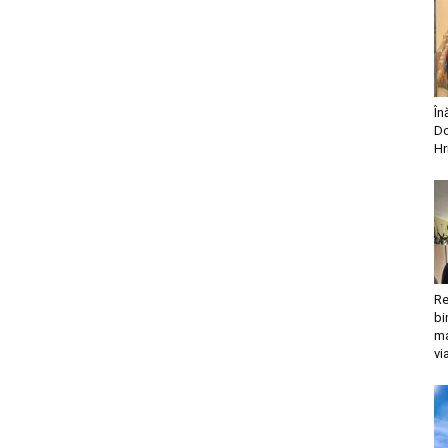
În
Do
Hr
Re
bi
ma
vi