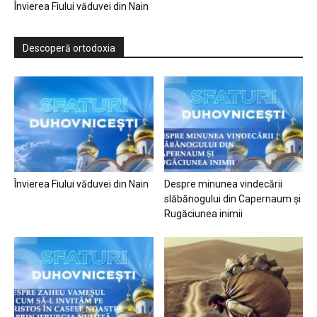
Învierea Fiului văduvei din Nain
Descoperă ortodoxia
Învierea Fiului văduvei din Nain
Despre minunea vindecării
slăbănogului din Capernaum și
Rugăciunea inimii