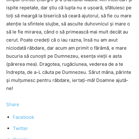
ispite repetate, dar ştiu că lupta nu e uşoară, sfătuiesc pe
toţi să meargă la biserică să ceară ajutorul, să fie cu mare
atenţie la sfintele slujbe, să asculte duhovnicul şi mare o
să le fie mirarea, când o să primească mai mult decât au
cerut. Poate credeţi că o iau razna, însă nu am avut
niciodată răbdare, dar acum am primit o fărâmă, e mare
bucuria să cunoşti pe Dumnezeu, esenţa vieţii e asta
(părerea mea). Dragotea, rugăciunea, vederea de a te
îndrepta, de a-L căuta pe Dumnezeu. Sărut mâna, părinte
şi mulţumesc pentru răbdare, iertaţi-mă! Doamne ajută-
ne!
Share
Facebook
Twitter