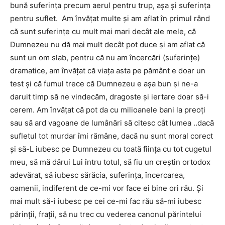
bună suferinţa precum aerul pentru trup, aşa şi suferinţa
pentru suflet. Am învăţat multe şi am aflat în primul rând
că sunt suferinţe cu mult mai mari decât ale mele, că
Dumnezeu nu dă mai mult decât pot duce şi am aflat că
sunt un om slab, pentru că nu am încercări (suferinţe)
dramatice, am învăţat că viaţa asta pe pământ e doar un
test şi că fumul trece că Dumnezeu e aşa bun şi ne-a
daruit timp să ne vindecăm, dragoste şi iertare doar să-i
cerem. Am învăţat că pot da cu milioanele bani la preoţi
sau să ard vagoane de lumânări să citesc cât lumea ..dacă
sufletul tot murdar îmi rămâne, dacă nu sunt moral corect
şi să-L iubesc pe Dumnezeu cu toată fiinţa cu tot cugetul
meu, să mă dărui Lui întru totul, să fiu un creştin ortodox
adevărat, să iubesc sărăcia, suferinţa, încercarea,
oamenii, indiferent de ce-mi vor face ei bine ori rău. Și
mai mult să-i iubesc pe cei ce-mi fac rău să-mi iubesc
părinţii, fraţii, să nu trec cu vederea canonul părintelui