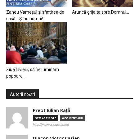
Zaheu Vameșul și sfințirea de
Aruncă grija ta spre Domnul…
casă… Și nu numai!
Ziua Învierii, să ne luminăm
popoare…
Autorii noștri
Preot Iulian Raţă
3878 ARTICOLE
6 COMENTARII
http://www.ortodoxia.md
Diacon Victor Casian