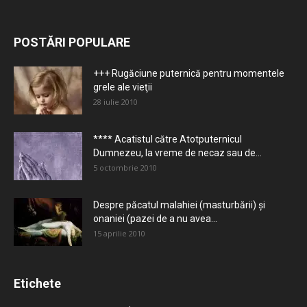
POSTĂRI POPULARE
+++ Rugăciune puternică pentru momentele
grele ale vieţii
28 iulie 2010
**** Acatistul către Atotputernicul
Dumnezeu, la vreme de necaz sau de...
5 octombrie 2010
Despre păcatul malahiei (masturbării) şi
onaniei (pazei de a nu avea...
15 aprilie 2010
Etichete