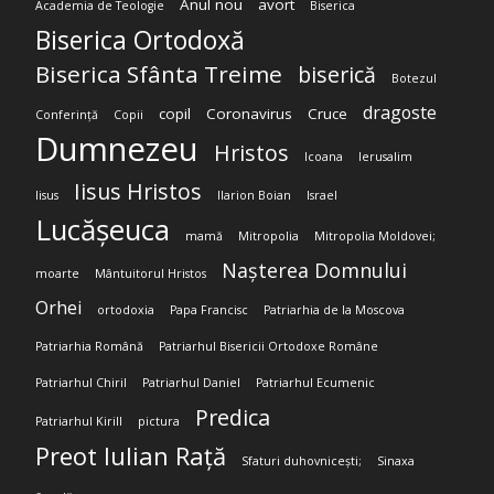
Anul nou
avort
Academia de Teologie
Biserica
Biserica Ortodoxă
Biserica Sfânta Treime
biserică
Botezul
dragoste
copil
Coronavirus
Cruce
Conferință
Copii
Dumnezeu
Hristos
Icoana
Ierusalim
Iisus Hristos
Iisus
Ilarion Boian
Israel
Lucășeuca
mamă
Mitropolia
Mitropolia Moldovei;
Nașterea Domnului
moarte
Mântuitorul Hristos
Orhei
ortodoxia
Papa Francisc
Patriarhia de la Moscova
Patriarhia Română
Patriarhul Bisericii Ortodoxe Române
Patriarhul Chiril
Patriarhul Daniel
Patriarhul Ecumenic
Predica
Patriarhul Kirill
pictura
Preot Iulian Rață
Sfaturi duhovnicești;
Sinaxa