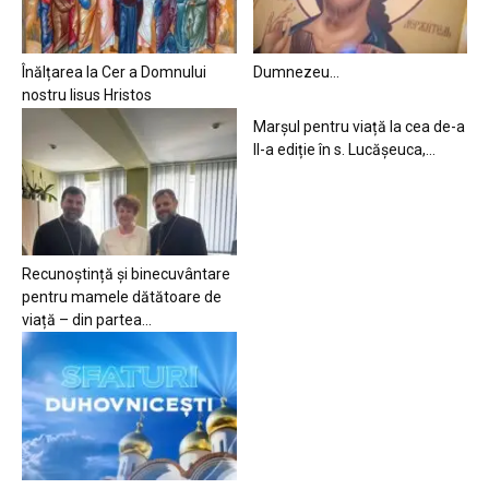
Înălțarea la Cer a Domnului
Dumnezeu…
nostru Iisus Hristos
Marșul pentru viață la cea de-a
II-a ediție în s. Lucășeuca,...
Recunoștință și binecuvântare
pentru mamele dătătoare de
viață – din partea...