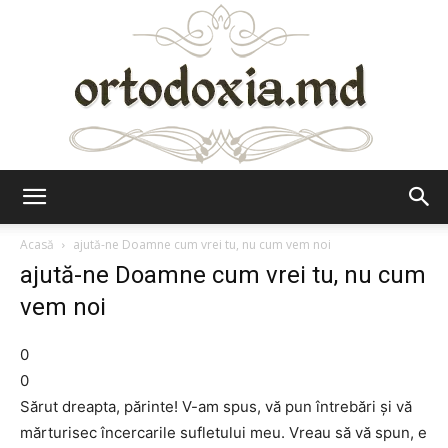
Ortodoxia.md
Acasă
ajută-ne Doamne cum vrei tu, nu cum vem noi
ajută-ne Doamne cum vrei tu, nu cum
vem noi
0
0
Sărut dreapta, părinte! V-am spus, vă pun întrebări şi vă
mărturisec încercarile sufletului meu. Vreau să vă spun, e