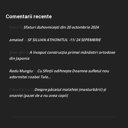
Comentarii recente
Sfaturi duhovnicești din 20 octombrie 2024
Doina
la
amalad
SF SILUAN ATHONITUL -11/ 24 SEPEMBRIE
la
A început construcţia primei mănăstiri ortodoxe
gheorghe
la
din Japonia
Radu Mungiu
Cu Sfinții odihnește Doamne sufletul nou
la
adormitei roabei Tale…
Despre păcatul malahiei (masturbării) şi
Crina Marina
la
onaniei (pazei de a nu avea copii)