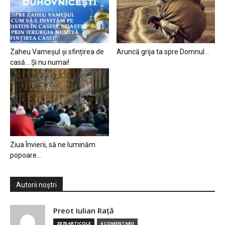
Zaheu Vameșul și sfințirea de
Aruncă grija ta spre Domnul…
casă… Și nu numai!
Ziua Învierii, să ne luminăm
popoare…
Autorii noștri
Preot Iulian Raţă
3878 ARTICOLE
6 COMENTARII