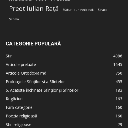
Preot Iulian Rață
Sfaturi duhovnicești;
Sinaxa
Școală
CATEGORIE POPULARĂ
Stiri
4086
Articole preluate
1645
Articole Ortodoxia.md
750
Proloagele Sfinților și a Sfintelor
455
6. Acatiste închinate Sfinților și Sfintelor
183
Rugăciuni
163
Fără categorie
160
Poezia religioasă
160
Stiri religioase
79