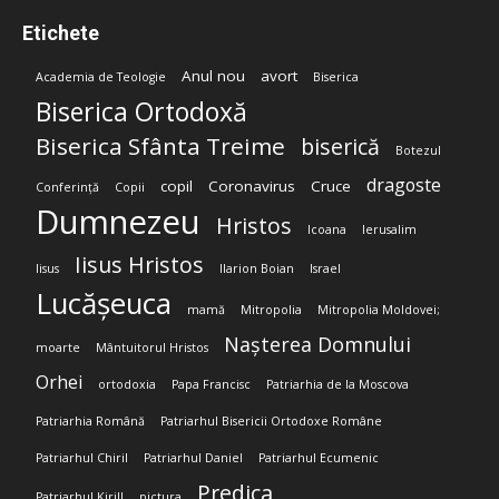
Etichete
Anul nou
avort
Academia de Teologie
Biserica
Biserica Ortodoxă
Biserica Sfânta Treime
biserică
Botezul
dragoste
copil
Coronavirus
Cruce
Conferință
Copii
Dumnezeu
Hristos
Icoana
Ierusalim
Iisus Hristos
Iisus
Ilarion Boian
Israel
Lucășeuca
mamă
Mitropolia
Mitropolia Moldovei;
Nașterea Domnului
moarte
Mântuitorul Hristos
Orhei
ortodoxia
Papa Francisc
Patriarhia de la Moscova
Patriarhia Română
Patriarhul Bisericii Ortodoxe Române
Patriarhul Chiril
Patriarhul Daniel
Patriarhul Ecumenic
Predica
Patriarhul Kirill
pictura