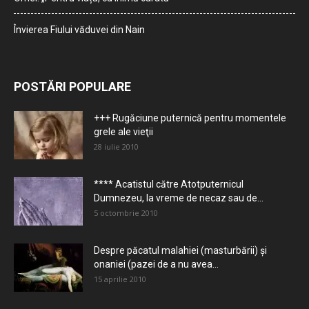
Învierea Fiului văduvei din Nain
POSTĂRI POPULARE
+++ Rugăciune puternică pentru momentele
grele ale vieţii
28 iulie 2010
**** Acatistul către Atotputernicul
Dumnezeu, la vreme de necaz sau de...
5 octombrie 2010
Despre păcatul malahiei (masturbării) şi
onaniei (pazei de a nu avea...
15 aprilie 2010