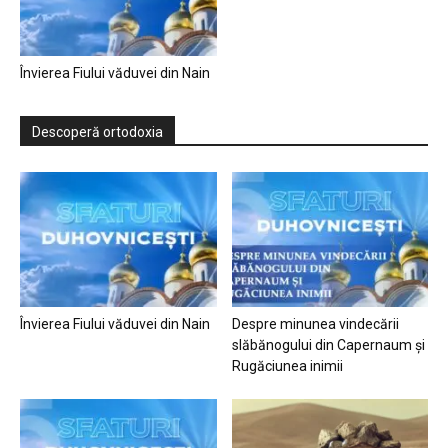
Învierea Fiului văduvei din Nain
Descoperă ortodoxia
Învierea Fiului văduvei din Nain
Despre minunea vindecării
slăbănogului din Capernaum și
Rugăciunea inimii