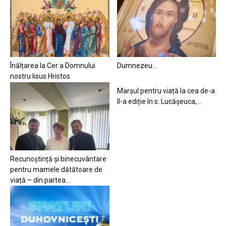
Înălțarea la Cer a Domnului
Dumnezeu…
nostru Iisus Hristos
Marșul pentru viață la cea de-a
II-a ediție în s. Lucășeuca,...
Recunoștință și binecuvântare
pentru mamele dătătoare de
viață – din partea...