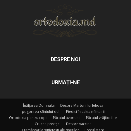
DESPRE NOI
URMAȚI-NE
Înălțarea Domnului
Despre Martorii lui Iehova
pogorirea-sfintului-duh
Piedici în calea mîntuirii
Ortodoxia pentru copii
Păcatul avortului
Păcatul vrăjitoriilor
Crucea preoției
Despre vaccine
Frământările sufletești ale tinerilor
Postul Mare