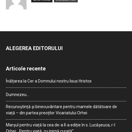
ALEGEREA EDITORULUI
Articole recente
Înălțarea la Cer a Domnului nostru Iisus Hristos
Dumnezeu…
Recunoștință și binecuvântare pentru mamele dătătoare de
viață – din partea preoților Vicariatului Orhei
Marșul pentru viață la cea de-a II-a ediție în s. Lucășeuca, r-l
Orhei: „Pentru viață, cu inimă curată”