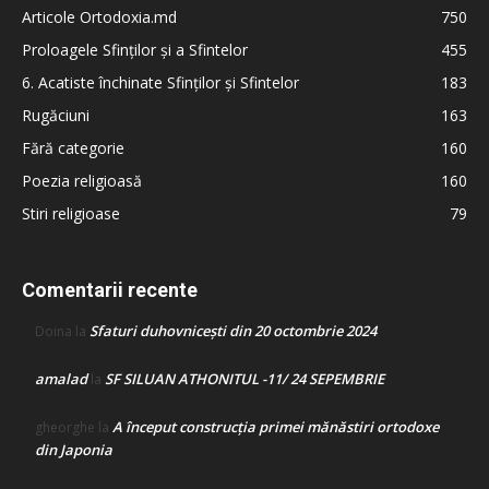
Articole Ortodoxia.md
750
Proloagele Sfinților și a Sfintelor
455
6. Acatiste închinate Sfinților și Sfintelor
183
Rugăciuni
163
Fără categorie
160
Poezia religioasă
160
Stiri religioase
79
Comentarii recente
Sfaturi duhovnicești din 20 octombrie 2024
Doina
la
amalad
SF SILUAN ATHONITUL -11/ 24 SEPEMBRIE
la
A început construcţia primei mănăstiri ortodoxe
gheorghe
la
din Japonia