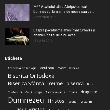
**** Acatistul către Atotputernicul
Dumnezeu, la vreme de necaz sau de...
5 octombrie 2010
Despre păcatul malahiei (masturbării) şi
onaniei (pazei de a nu avea...
15 aprilie 2010
Etichete
Anul nou
avort
Academia de Teologie
Biserica
Biserica Ortodoxă
Biserica Sfânta Treime
biserică
Botezul
dragoste
copil
Coronavirus
Cruce
Conferință
Copii
Dumnezeu
Hristos
Icoana
Ierusalim
Iisus Hristos