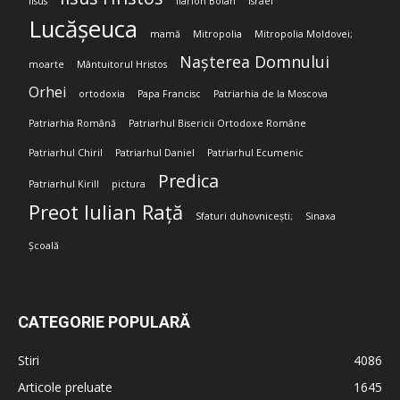
Iisus
Ilarion Boian
Israel
Lucășeuca
mamă
Mitropolia
Mitropolia Moldovei;
Nașterea Domnului
moarte
Mântuitorul Hristos
Orhei
ortodoxia
Papa Francisc
Patriarhia de la Moscova
Patriarhia Română
Patriarhul Bisericii Ortodoxe Române
Patriarhul Chiril
Patriarhul Daniel
Patriarhul Ecumenic
Predica
Patriarhul Kirill
pictura
Preot Iulian Rață
Sfaturi duhovnicești;
Sinaxa
Școală
CATEGORIE POPULARĂ
Stiri
4086
Articole preluate
1645