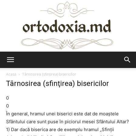
Ortodoxia.md
Acasă
Târnosirea (sfinţirea) bisericilor
Târnosirea (sfinţirea) bisericilor
0
0
În general, hramul unei biserici este dat de moaştele
Sfântului care sunt puse în piciorul mesei Sfântului Altar?
1) Dar dacă biserica are de exemplu hramul „Sfinţii