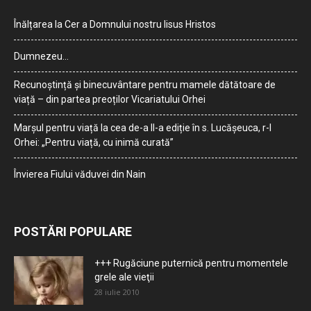
Înălțarea la Cer a Domnului nostru Iisus Hristos
Dumnezeu…
Recunoștință și binecuvântare pentru mamele dătătoare de
viață – din partea preoților Vicariatului Orhei
Marșul pentru viață la cea de-a II-a ediție în s. Lucășeuca, r-l
Orhei: „Pentru viață, cu inimă curată”
Învierea Fiului văduvei din Nain
POSTĂRI POPULARE
+++ Rugăciune puternică pentru momentele
grele ale vieţii
28 iulie 2010