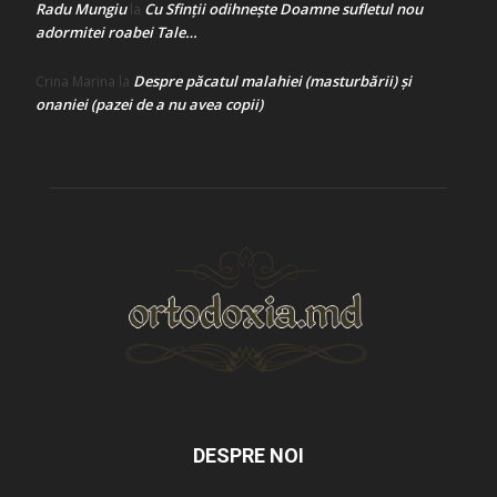
Radu Mungiu
Cu Sfinții odihnește Doamne sufletul nou
la
adormitei roabei Tale…
Despre păcatul malahiei (masturbării) şi
Crina Marina
la
onaniei (pazei de a nu avea copii)
DESPRE NOI