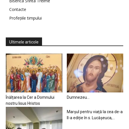
Biserica Sfinta Treime
Contacte
Profețiile timpului
Ultimele articole
Înălțarea la Cer a Domnului
Dumnezeu…
nostru Iisus Hristos
Marșul pentru viață la cea de-a
II-a ediție în s. Lucășeuca,...