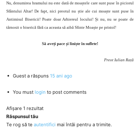
Nu, denumirea hramului nu este dată de moaștele care sunt puse în piciorul
Sfântului Altar! De fapt, nici preotul nu știe ale cui moaște sunt puse în
Antimisul Bisericii! Poate doar Arhiereul locului! Și nu, nu se poate de
târnosit o biserică fără ca aceasta să aibă Sfinte Moaște pe pristol!
Să aveți pace și liniște în suflete!
Preot Iulian Rață
Guest
a răspuns
15 ani ago
You must
login
to post comments
Afișare 1 rezultat
Răspunsul tău
Te rog să te
autentifici
mai întâi pentru a trimite.