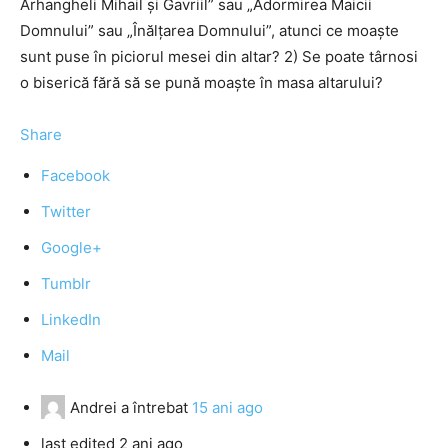
Arhangheli Mihail şi Gavriil” sau „Adormirea Maicii
Domnului” sau „Înălţarea Domnului”, atunci ce moaşte
sunt puse în piciorul mesei din altar? 2) Se poate târnosi
o biserică fără să se pună moaşte în masa altarului?
Share
Facebook
Twitter
Google+
Tumblr
LinkedIn
Mail
Andrei
a întrebat
15 ani ago
last edited 2 ani ago