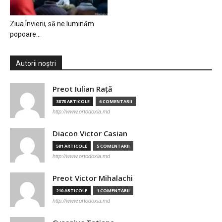
Ziua Învierii, să ne luminăm
popoare…
Autorii noștri
Preot Iulian Raţă
3878 ARTICOLE
6 COMENTARII
http://www.ortodoxia.md
Diacon Victor Casian
581 ARTICOLE
5 COMENTARII
http://www.ortodoxia.md
Preot Victor Mihalachi
210 ARTICOLE
1 COMENTARII
http://www.ortodoxia.md