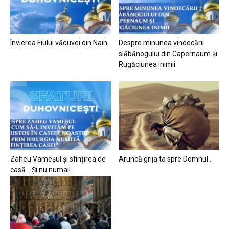
Învierea Fiului văduvei din Nain
Despre minunea vindecării
slăbănogului din Capernaum și
Rugăciunea inimii
Zaheu Vameșul și sfințirea de
Aruncă grija ta spre Domnul…
casă… Și nu numai!