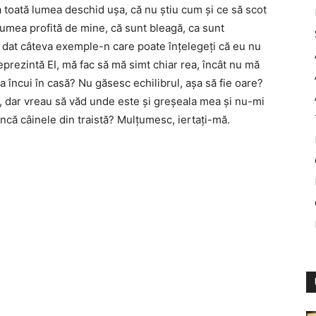
 toată lumea deschid uşa, că nu ştiu cum şi ce să scot
lumea profită de mine, că sunt bleagă, ca sunt
Am dat câteva exemple-n care poate înţelegeţi că eu nu
prezintă EI, mă fac să mă simt chiar rea, încât nu mă
a încui în casă? Nu găsesc echilibrul, aşa să fie oare?
, dar vreau să văd unde este şi greşeala mea şi nu-mi
ncă câinele din traistă? Mulţumesc, iertaţi-mă.