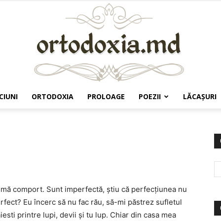
CIUNI
ORTODOXIA
PROLOAGE
POEZII
LĂCAŞURI
Ortodoxia.md
ă mă comport. Sunt imperfectă, ştiu că perfecţiunea nu
erfect? Eu încerc să nu fac rău, să-mi păstrez sufletul
ăiesti printre lupi, devii şi tu lup. Chiar din casa mea