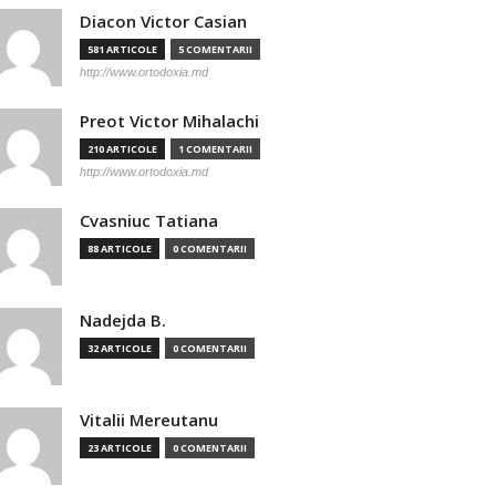
Diacon Victor Casian
581 ARTICOLE
5 COMENTARII
http://www.ortodoxia.md
Preot Victor Mihalachi
210 ARTICOLE
1 COMENTARII
http://www.ortodoxia.md
Cvasniuc Tatiana
88 ARTICOLE
0 COMENTARII
Nadejda B.
32 ARTICOLE
0 COMENTARII
Vitalii Mereutanu
23 ARTICOLE
0 COMENTARII