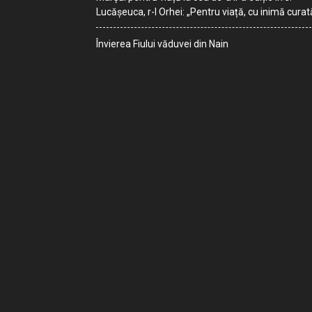
Lucășeuca, r-l Orhei: „Pentru viață, cu inimă curat
Învierea Fiului văduvei din Nain