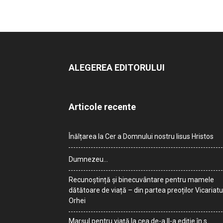
ALEGEREA EDITORULUI
Articole recente
Înălțarea la Cer a Domnului nostru Iisus Hristos
Dumnezeu…
Recunoștință și binecuvântare pentru mamele
dătătoare de viață – din partea preoților Vicariatu
Orhei
Marșul pentru viață la cea de-a II-a ediție în s.