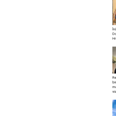
În
Do
Hr
Re
bi
ma
vi