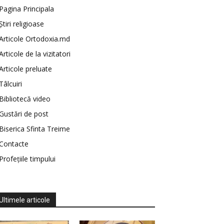
Pagina Principala
Știri religioase
Articole Ortodoxia.md
Articole de la vizitatori
Articole preluate
Tâlcuiri
Bibliotecă video
Gustări de post
Biserica Sfinta Treime
Contacte
Profețiile timpului
Ultimele articole