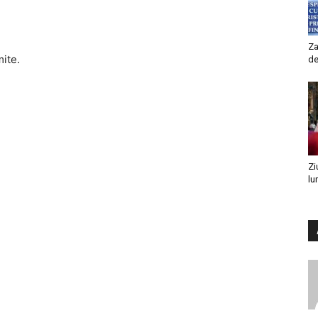
Za
mite.
de
Zi
lu