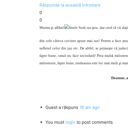
Răspunde la această întrebare
0
0
Murim şi aflăm!
Soră, nu ştiu, dar cred că vă daţ
din cele câteva cuvinte spuse mai sus! Pentru a face anum
sufletul celor din jur, etc. De altfel, se primeşte că jud
fapte bune, omul nu face niciodată! Prea multă milostenie
milostenie, fapte bune, totdeauna este loc mai mult şi m
Doamne, aj
Guest
a răspuns
16 ani ago
You must
login
to post comments