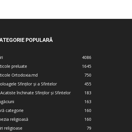
ATEGORIE POPULARĂ
iri
4086
ticole preluate
1645
ticole Ortodoxia.md
750
oloagele Sfinților și a Sfintelor
455
 Acatiste închinate Sfinților și Sfintelor
183
găciuni
163
ră categorie
160
ezia religioasă
160
iri religioase
79