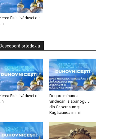
vierea Fiului văduvei din
in
Descoperă ortodoxia
vierea Fiului văduvei din
Despre minunea
in
vindecării slăbănogului
din Capernaum și
Rugăciunea inimii