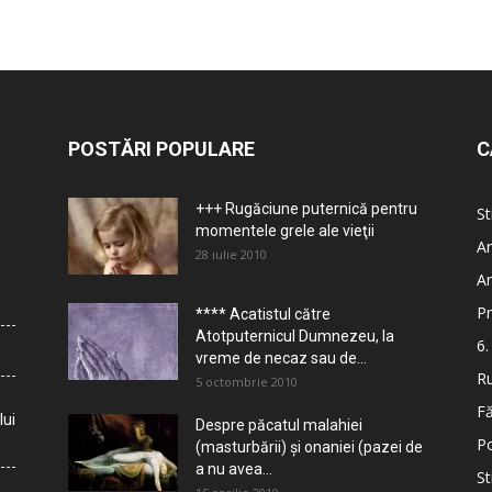
POSTĂRI POPULARE
C
+++ Rugăciune puternică pentru
St
momentele grele ale vieţii
Ar
28 iulie 2010
Ar
Pr
**** Acatistul către
Atotputernicul Dumnezeu, la
6.
vreme de necaz sau de...
Ru
5 octombrie 2010
Fă
lui
Despre păcatul malahiei
Po
(masturbării) şi onaniei (pazei de
a nu avea...
St