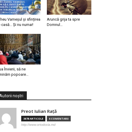
heu Vameșul și sfințirea
Aruncă grija ta spre
 casă… Și nu numai!
Domnul…
ua Învierii, să ne
minăm popoare…
Autorii noștri
Preot Iulian Raţă
3878 ARTICOLE
6 COMENTARII
http://www.ortodoxia.md