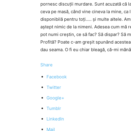
pornesc discuţii murdare. Sunt acuzată că la
ceva pe masă, când vine cineva la mine, ca 
disponibilă pentru toţi….. şi multe altele. 
aştept nimic de la nimeni. Adesea cum mă re
pot numi creştin, ce să fac? Să dispar? Să m
Profită? Poate c-am greşit spunând acestea
dau seama. O fi eu chiar bleagă, că-mi mănâ
Share
Facebook
Twitter
Google+
Tumblr
LinkedIn
Mail