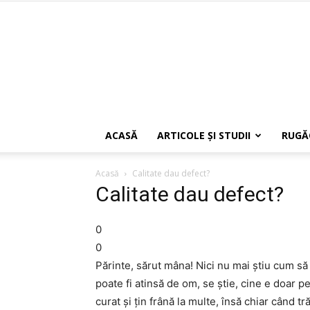
ACASĂ
ARTICOLE ŞI STUDII
RUGĂ
Acasă
Calitate dau defect?
Calitate dau defect?
0
0
Părinte, sărut mâna! Nici nu mai ştiu cum s
poate fi atinsă de om, se ştie, cine e doar p
curat şi ţin frână la multe, însă chiar când tr