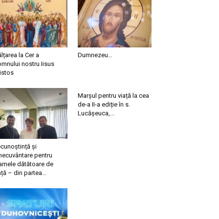
ălțarea la Cer a
Dumnezeu…
mnului nostru Iisus
istos
Marșul pentru viață la cea
de-a II-a ediție în s.
Lucășeuca,...
cunoștință și
necuvântare pentru
mele dătătoare de
ață – din partea...