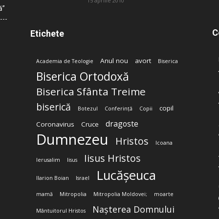
15 aprilie 2010
ă”
C
Etichete
Anul nou
avort
Academia de Teologie
Biserica
Biserica Ortodoxă
Biserica Sfânta Treime
biserică
copil
Botezul
Conferință
Copii
dragoste
Coronavirus
Cruce
Dumnezeu
Hristos
Icoana
Iisus Hristos
Ierusalim
Iisus
Lucășeuca
Ilarion Boian
Israel
mamă
Mitropolia
Mitropolia Moldovei;
moarte
Nașterea Domnului
Mântuitorul Hristos