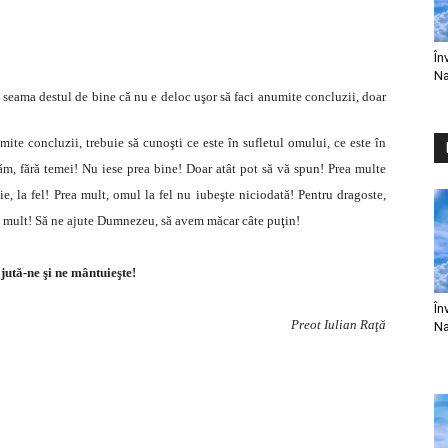
În
Na
i seama destul de bine că nu e deloc uşor să faci anumite concluzii, doar
ite concluzii, trebuie să cunoşti ce este în sufletul omului, ce este în
ecăm, fără temei! Nu iese prea bine! Doar atât pot să vă spun! Prea multe
, la fel! Prea mult, omul la fel nu iubeşte niciodată! Pentru dragoste,
ai mult! Să ne ajute Dumnezeu, să avem măcar câte puţin!
ută-ne şi ne mântuieşte!
În
Preot Iulian Raţă
Na