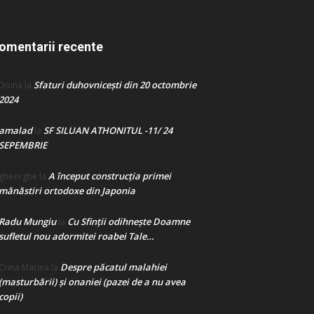
omentarii recente
Sfaturi duhovnicești din 20 octombrie
Doina
la
2024
amalad
SF SILUAN ATHONITUL -11/ 24
la
SEPEMBRIE
A început construcţia primei
gheorghe
la
mănăstiri ortodoxe din Japonia
Radu Mungiu
Cu Sfinții odihnește Doamne
la
sufletul nou adormitei roabei Tale…
Despre păcatul malahiei
Crina Marina
la
(masturbării) şi onaniei (pazei de a nu avea
copii)