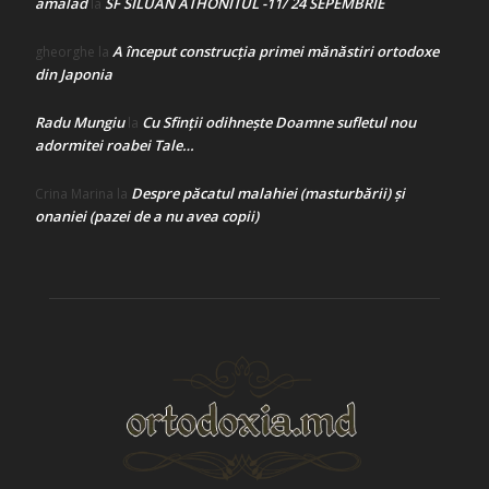
amalad
SF SILUAN ATHONITUL -11/ 24 SEPEMBRIE
la
A început construcţia primei mănăstiri ortodoxe
gheorghe
la
din Japonia
Radu Mungiu
Cu Sfinții odihnește Doamne sufletul nou
la
adormitei roabei Tale…
Despre păcatul malahiei (masturbării) şi
Crina Marina
la
onaniei (pazei de a nu avea copii)