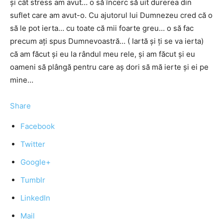
şi cât stress am avut… o să încerc să uit durerea din
suflet care am avut-o. Cu ajutorul lui Dumnezeu cred că o
să le pot ierta… cu toate că mii foarte greu… o să fac
precum aţi spus Dumnevoastră… ( Iartă şi ţi se va ierta)
că am făcut şi eu la rândul meu rele, şi am făcut şi eu
oameni să plângă pentru care aş dori să mă ierte şi ei pe
mine…
Share
Facebook
Twitter
Google+
Tumblr
LinkedIn
Mail