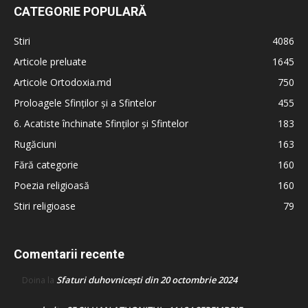
CATEGORIE POPULARĂ
Stiri
4086
Articole preluate
1645
Articole Ortodoxia.md
750
Proloagele Sfinților și a Sfintelor
455
6. Acatiste închinate Sfinților și Sfintelor
183
Rugăciuni
163
Fără categorie
160
Poezia religioasă
160
Stiri religioase
79
Comentarii recente
Sfaturi duhovnicești din 20 octombrie 2024
Doina
la