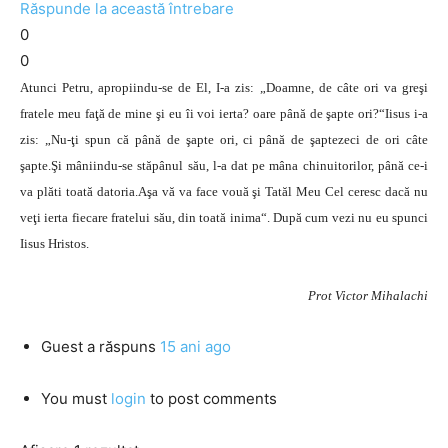
Răspunde la această întrebare
0
0
Atunci Petru, apropiindu-se de El, I-a zis: „Doamne, de câte ori va greşi
fratele meu faţă de mine şi eu îi voi ierta? oare până de şapte ori?“Iisus i-a
zis: „Nu-ţi spun că până de şapte ori, ci până de şaptezeci de ori câte
şapte.Şi mâniindu-se stăpânul său, l-a dat pe mâna chinuitorilor, până ce-i
va plăti toată datoria.Aşa vă va face vouă şi Tatăl Meu Cel ceresc dacă nu
veţi ierta fiecare fratelui său, din toată inima“. După cum vezi nu eu spunci
Iisus Hristos.
Prot Victor Mihalachi
Guest
a răspuns
15 ani ago
You must
login
to post comments