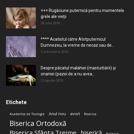
+++ Rugăciune puternică pentru momentele
grele ale vieţii
28 iulie 2010
**** Acatistul către Atotputernicul
Dumnezeu, la vreme de necaz sau de...
5 octombrie 2010
Despre păcatul malahiei (masturbării) şi
onaniei (pazei de a nu avea...
15 aprilie 2010
Etichete
Anul nou
avort
Academia de Teologie
Biserica
Biserica Ortodoxă
Biserica Sfânta Treime
biserică
Botezul