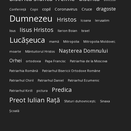
dragoste
copil
Coronavirus
Cruce
Conferință
Copii
Dumnezeu
Hristos
Icoana
Ierusalim
Iisus Hristos
Iisus
Ilarion Boian
Israel
Lucășeuca
mamă
Mitropolia
Mitropolia Moldovei;
Nașterea Domnului
moarte
Mântuitorul Hristos
Orhei
ortodoxia
Papa Francisc
Patriarhia de la Moscova
Patriarhia Română
Patriarhul Bisericii Ortodoxe Române
Patriarhul Chiril
Patriarhul Daniel
Patriarhul Ecumenic
Predica
Patriarhul Kirill
pictura
Preot Iulian Rață
Sfaturi duhovnicești;
Sinaxa
Școală