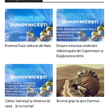
Învierea Fiului văduvei din Nain
Despre minunea vindecării
slăbănogului din Capernaum și
Rugăciunea inimii
Zaheu Vameșul și sfințirea de
Aruncă grija ta spre Domnul…
casă… Și nu numai!