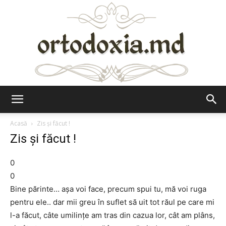
Ortodoxia.md
Acasă
Zis şi făcut !
Zis şi făcut !
0
0
Bine părinte… aşa voi face, precum spui tu, mă voi ruga
pentru ele.. dar mii greu în suflet să uit tot răul pe care mi
l-a făcut, câte umilinţe am tras din cazua lor, cât am plâns,