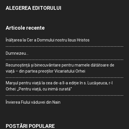
ALEGEREA EDITORULUI
Articole recente
Înălțarea la Cer a Domnului nostru Iisus Hristos
Dumnezeu…
Recunoștință și binecuvântare pentru mamele dătătoare de
viață – din partea preoților Vicariatului Orhei
Marșul pentru viață la cea de-a II-a ediție în s. Lucășeuca, r-l
Orhei: „Pentru viață, cu inimă curată”
Învierea Fiului văduvei din Nain
POSTĂRI POPULARE