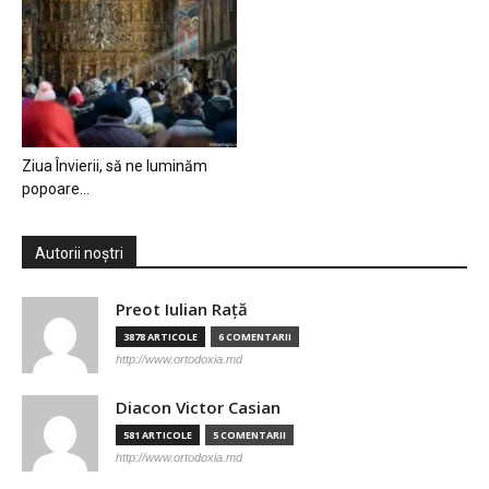
Ziua Învierii, să ne luminăm
popoare…
Autorii noștri
Preot Iulian Raţă
3878 ARTICOLE
6 COMENTARII
http://www.ortodoxia.md
Diacon Victor Casian
581 ARTICOLE
5 COMENTARII
http://www.ortodoxia.md