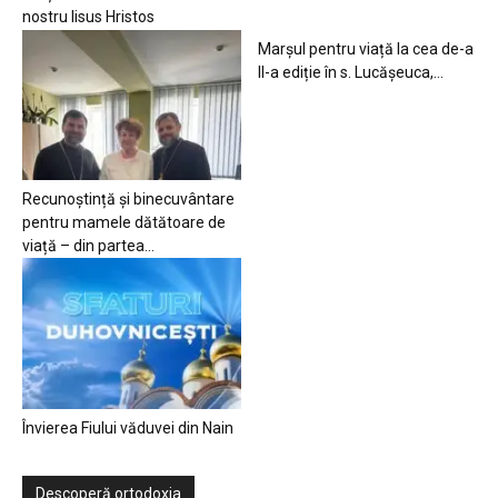
nostru Iisus Hristos
Marșul pentru viață la cea de-a
II-a ediție în s. Lucășeuca,...
Recunoștință și binecuvântare
pentru mamele dătătoare de
viață – din partea...
Învierea Fiului văduvei din Nain
Descoperă ortodoxia