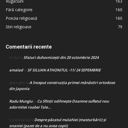
Rugăciuni
163
Fără categorie
160
Poezia religioasă
160
Stiri religioase
79
Comentarii recente
Sfaturi duhovnicești din 20 octombrie 2024
Doina
la
amalad
SF SILUAN ATHONITUL -11/ 24 SEPEMBRIE
la
A început construcţia primei mănăstiri ortodoxe
gheorghe
la
din Japonia
Radu Mungiu
Cu Sfinții odihnește Doamne sufletul nou
la
adormitei roabei Tale…
Despre păcatul malahiei (masturbării) şi
Crina Marina
la
onaniei (pazei de a nu avea copii)