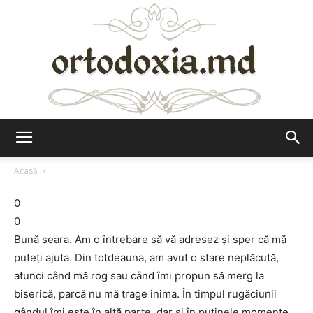
Ortodoxia.md
Acasă
0
0
Bună seara. Am o întrebare să vă adresez şi sper că mă
puteţi ajuta. Din totdeauna, am avut o stare neplăcută,
atunci când mă rog sau când îmi propun să merg la
biserică, parcă nu mă trage inima. În timpul rugăciunii
gândul îmi este în altă parte, dar şi în puţinele momente