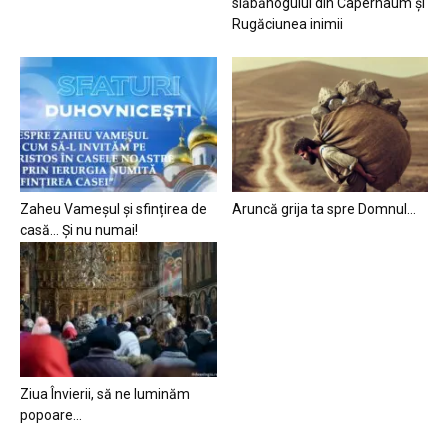
slăbănogului din Capernaum și
Rugăciunea inimii
Zaheu Vameșul și sfințirea de
Aruncă grija ta spre Domnul…
casă… Și nu numai!
Ziua Învierii, să ne luminăm
popoare…