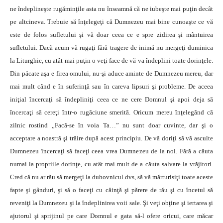
ne îndeplineşte rugăminţile asta nu înseamnă că ne iubeşte mai puţin decât
pe altcineva. Trebuie să înţelegeţi că Dumnezeu mai bine cunoaşte ce vă
este de folos sufletului şi vă doar ceea ce e spre zidirea şi mântuirea
sufletului. Dacă acum vă rugaţi fără tragere de inimă nu mergeţi duminica
la Liturghie, cu atât mai puţin o veţi face de vă va îndeplini toate dorinţele.
Din păcate aşa e firea omului, nu-şi aduce aminte de Dumnezeu mereu, dar
mai mult când e în suferinţă sau în careva lipsuri şi probleme. De aceea
iniţial încercaţi să îndepliniţi ceea ce ne cere Domnul şi apoi deja să
încercaţi să cereţi într-o rugăciune smerită. Oricum mereu înţelegând că
zilnic rostind „Facă-se în voia Ta…” nu sunt doar cuvinte, dar şi o
acceptare a noastră şi trăire după acest principiu. De vă doriţi să vă asculte
Dumnezeu încercaţi să faceţi ceea vrea Dumnezeu de la noi. Fără a căuta
numai la propriile dorinţe, cu atât mai mult de a căuta salvare la vrăjitori.
Cred că nu ar rău să mergeţi la duhovnicul dvs, să vă mărturisiţi toate aceste
fapte şi gânduri, şi să o faceţi cu căinţă şi părere de rău şi cu încetul să
reveniţi la Dumnezeu şi la îndeplinirea voii sale. Şi veţi obţine şi iertarea şi
ajutorul şi sprijinul pe care Domnul e gata să-l ofere oricui, care măcar