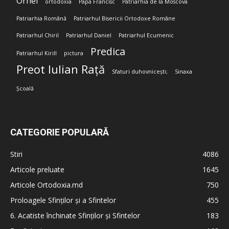
Orhei
ortodoxia
Papa Francisc
Patriarhia de la Moscova
Patriarhia Română
Patriarhul Bisericii Ortodoxe Române
Patriarhul Chiril
Patriarhul Daniel
Patriarhul Ecumenic
Predica
Patriarhul Kirill
pictura
Preot Iulian Rață
Sfaturi duhovnicești;
Sinaxa
Școală
CATEGORIE POPULARĂ
Stiri
4086
Articole preluate
1645
Articole Ortodoxia.md
750
Proloagele Sfinților și a Sfintelor
455
6. Acatiste închinate Sfinților și Sfintelor
183