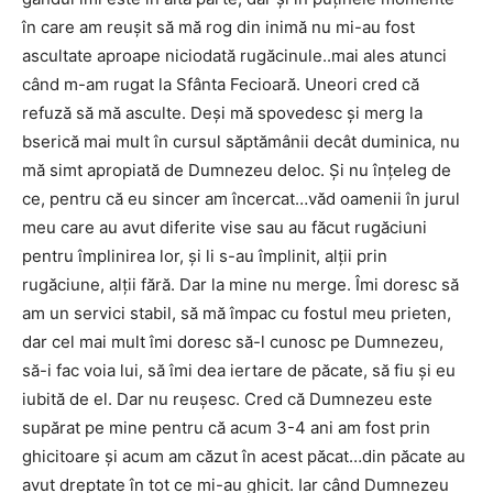
în care am reuşit să mă rog din inimă nu mi-au fost
ascultate aproape niciodată rugăcinule..mai ales atunci
când m-am rugat la Sfânta Fecioară. Uneori cred că
refuză să mă asculte. Deşi mă spovedesc şi merg la
bserică mai mult în cursul săptămânii decât duminica, nu
mă simt apropiată de Dumnezeu deloc. Şi nu înţeleg de
ce, pentru că eu sincer am încercat…văd oamenii în jurul
meu care au avut diferite vise sau au făcut rugăciuni
pentru împlinirea lor, şi li s-au împlinit, alţii prin
rugăciune, alţii fără. Dar la mine nu merge. Îmi doresc să
am un servici stabil, să mă împac cu fostul meu prieten,
dar cel mai mult îmi doresc să-l cunosc pe Dumnezeu,
să-i fac voia lui, să îmi dea iertare de păcate, să fiu şi eu
iubită de el. Dar nu reuşesc. Cred că Dumnezeu este
supărat pe mine pentru că acum 3-4 ani am fost prin
ghicitoare şi acum am căzut în acest păcat…din păcate au
avut dreptate în tot ce mi-au ghicit. Iar când Dumnezeu