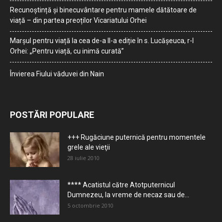
Recunoștință și binecuvântare pentru mamele dătătoare de
viață – din partea preoților Vicariatului Orhei
Marșul pentru viață la cea de-a II-a ediție în s. Lucășeuca, r-l
Orhei: „Pentru viață, cu inimă curată”
Învierea Fiului văduvei din Nain
POSTĂRI POPULARE
+++ Rugăciune puternică pentru momentele
grele ale vieţii
28 iulie 2010
**** Acatistul către Atotputernicul
Dumnezeu, la vreme de necaz sau de...
5 octombrie 2010