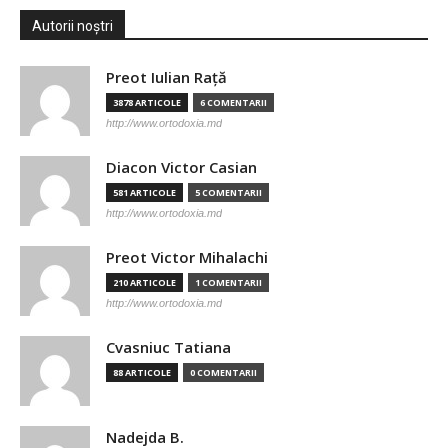
Autorii noștri
Preot Iulian Raţă
3878 ARTICOLE
6 COMENTARII
http://www.ortodoxia.md
Diacon Victor Casian
581 ARTICOLE
5 COMENTARII
http://www.ortodoxia.md
Preot Victor Mihalachi
210 ARTICOLE
1 COMENTARII
http://www.ortodoxia.md
Cvasniuc Tatiana
88 ARTICOLE
0 COMENTARII
Nadejda B.