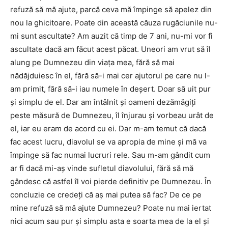
refuză să mă ajute, parcă ceva mă împinge să apelez din
nou la ghicitoare. Poate din această căuza rugăciunile nu-
mi sunt ascultate? Am auzit că timp de 7 ani, nu-mi vor fi
ascultate dacă am făcut acest păcat. Uneori am vrut să îl
alung pe Dumnezeu din viaţa mea, fără să mai
nădăjduiesc în el, fără să-i mai cer ajutorul pe care nu l-
am primit, fără să-i iau numele în deşert. Doar să uit pur
şi simplu de el. Dar am întâlnit şi oameni dezămăgiţi
peste măsură de Dumnezeu, îl înjurau şi vorbeau urât de
el, iar eu eram de acord cu ei. Dar m-am temut că dacă
fac acest lucru, diavolul se va apropia de mine şi mă va
împinge să fac numai lucruri rele. Sau m-am gândit cum
ar fi dacă mi-aş vinde sufletul diavolului, fără să mă
gândesc că astfel îl voi pierde definitiv pe Dumnezeu. În
concluzie ce credeţi că aş mai putea să fac? De ce pe
mine refuză să mă ajute Dumnezeu? Poate nu mai iertat
nici acum sau pur şi simplu asta e soarta mea de la el şi