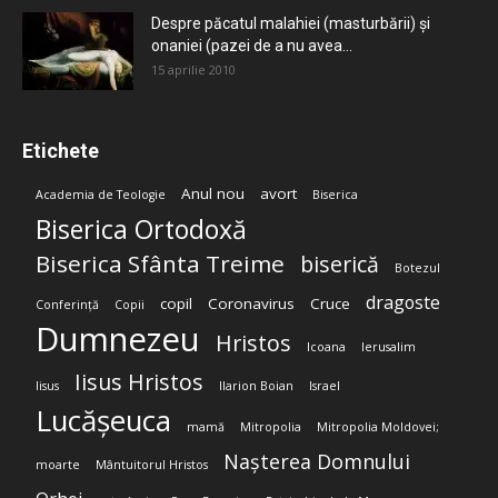
Despre păcatul malahiei (masturbării) şi
onaniei (pazei de a nu avea...
15 aprilie 2010
Etichete
Anul nou
avort
Academia de Teologie
Biserica
Biserica Ortodoxă
Biserica Sfânta Treime
biserică
Botezul
dragoste
copil
Coronavirus
Cruce
Conferință
Copii
Dumnezeu
Hristos
Icoana
Ierusalim
Iisus Hristos
Iisus
Ilarion Boian
Israel
Lucășeuca
mamă
Mitropolia
Mitropolia Moldovei;
Nașterea Domnului
moarte
Mântuitorul Hristos