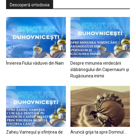
Descoperă ortodoxia
Învierea Fiului văduvei din Nain
Despre minunea vindecării
slăbănogului din Capernaum și
Rugăciunea inimii
Zaheu Vameșul și sfințirea de
Aruncă grija ta spre Domnul…