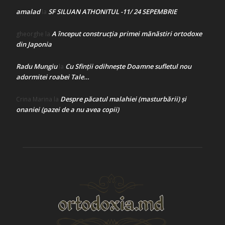
amalad
SF SILUAN ATHONITUL -11/ 24 SEPEMBRIE
la
A început construcţia primei mănăstiri ortodoxe
gheorghe
la
din Japonia
Radu Mungiu
Cu Sfinții odihnește Doamne sufletul nou
la
adormitei roabei Tale…
Despre păcatul malahiei (masturbării) şi
Crina Marina
la
onaniei (pazei de a nu avea copii)