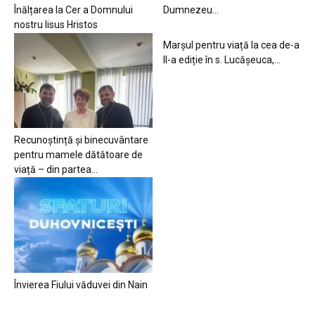
Înălțarea la Cer a Domnului
Dumnezeu…
nostru Iisus Hristos
Marșul pentru viață la cea de-a
II-a ediție în s. Lucășeuca,...
Recunoștință și binecuvântare
pentru mamele dătătoare de
viață – din partea...
Învierea Fiului văduvei din Nain