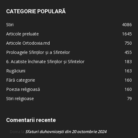
CATEGORIE POPULARĂ
Stiri
4086
Articole preluate
1645
Articole Ortodoxia.md
750
Proloagele Sfinților și a Sfintelor
455
6. Acatiste închinate Sfinților și Sfintelor
183
Rugăciuni
163
Fără categorie
160
Poezia religioasă
160
Stiri religioase
79
Comentarii recente
Sfaturi duhovnicești din 20 octombrie 2024
Doina
la