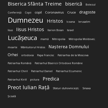
Biserica Sfânta Treime
biserică
Botezul
dragoste
copil
Coronavirus
Cruce
Conferință
Copii
Dumnezeu
Hristos
Icoana
Ierusalim
Iisus Hristos
Iisus
Ilarion Boian
Israel
Lucășeuca
mamă
Mitropolia
Mitropolia Moldovei;
Nașterea Domnului
moarte
Mântuitorul Hristos
Orhei
ortodoxia
Papa Francisc
Patriarhia de la Moscova
Patriarhia Română
Patriarhul Bisericii Ortodoxe Române
Patriarhul Chiril
Patriarhul Daniel
Patriarhul Ecumenic
Predica
Patriarhul Kirill
pictura
Preot Iulian Rață
Sfaturi duhovnicești;
Sinaxa
Școală