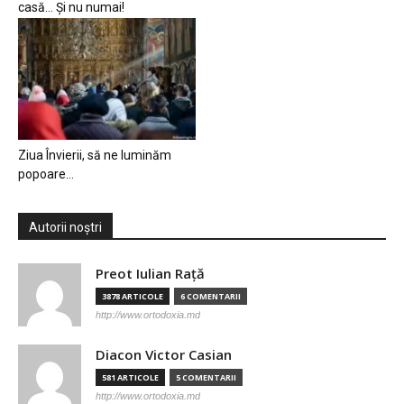
casă… Și nu numai!
Ziua Învierii, să ne luminăm
popoare…
Autorii noștri
Preot Iulian Raţă
3878 ARTICOLE
6 COMENTARII
http://www.ortodoxia.md
Diacon Victor Casian
581 ARTICOLE
5 COMENTARII
http://www.ortodoxia.md