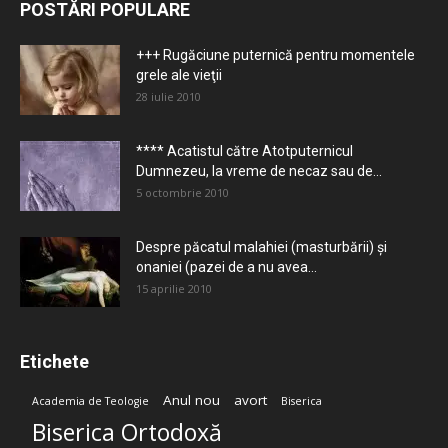
POSTĂRI POPULARE
+++ Rugăciune puternică pentru momentele
grele ale vieţii
28 iulie 2010
**** Acatistul către Atotputernicul
Dumnezeu, la vreme de necaz sau de...
5 octombrie 2010
Despre păcatul malahiei (masturbării) şi
onaniei (pazei de a nu avea...
15 aprilie 2010
Etichete
Anul nou
avort
Academia de Teologie
Biserica
Biserica Ortodoxă