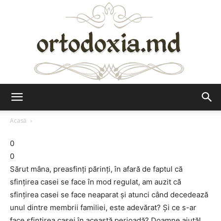
Ortodoxia.md
Acasă
0
0
Sărut mâna, preasfinţi părinţi, în afară de faptul că
sfinţirea casei se face în mod regulat, am auzit că
sfinţirea casei se face neaparat şi atunci când decedează
unul dintre membrii familiei, este adevărat? Şi ce s-ar
face sfinţirea casei în această perioadă? Doamne ajută!