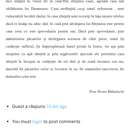
face simţită în vreun fel în casă.Prin sfinţirea casei, aşezăm casa sub
oblăduirea lui Dumnezeu. Casa nesfinţită ca-şi omul nebotezat , sunt
vulnerabili lucrării răului, în casa sfinţită sunt ocrotiţi în faţa tuturor relelor,
dacă ei însăşi nu aduc răul în casă prin săvârşirea lui.Sfeștania este pentru
casa ceea ce este spovedania pentru om. Dacă prin spovedanie, prin
mărturisirea păcatelor și dezlegarea acestora de către preot, omul își
curățește sufletul, își împrospătează harul primit la botez, tot așa prin
stropirea cu apă sfințită și prin rugăciunile speciale ale preotului casa
sfințită la început se curățește de tot răul și de toată lucrarea cea rea,
datorită fie păcatelor celor ce locuiesc în ea, fie oamenilor rauvoitori, fie
duhurilor celor rele.
Prot Victor Mihalachi
Guest
a răspuns
15 ani ago
You must
login
to post comments