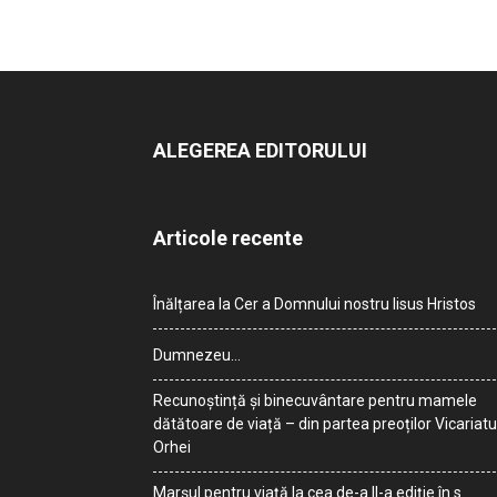
ALEGEREA EDITORULUI
Articole recente
Înălțarea la Cer a Domnului nostru Iisus Hristos
Dumnezeu…
Recunoștință și binecuvântare pentru mamele
dătătoare de viață – din partea preoților Vicariatu
Orhei
Marșul pentru viață la cea de-a II-a ediție în s.