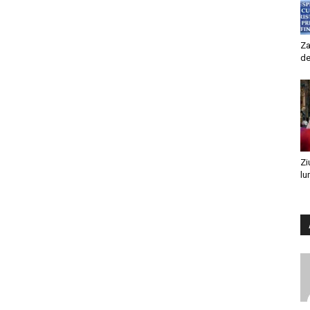
Za
de
Zi
lu