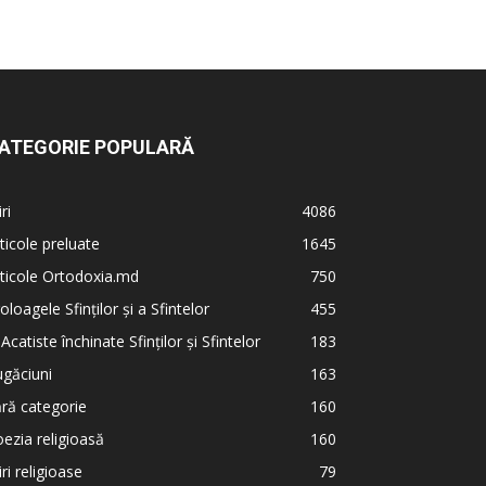
ATEGORIE POPULARĂ
iri
4086
ticole preluate
1645
ticole Ortodoxia.md
750
oloagele Sfinților și a Sfintelor
455
 Acatiste închinate Sfinților și Sfintelor
183
găciuni
163
ră categorie
160
ezia religioasă
160
iri religioase
79