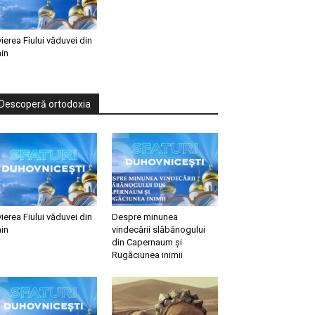
vierea Fiului văduvei din
in
Descoperă ortodoxia
vierea Fiului văduvei din
Despre minunea
in
vindecării slăbănogului
din Capernaum și
Rugăciunea inimii