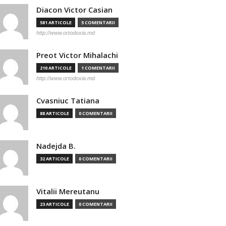
Diacon Victor Casian
581 ARTICOLE
5 COMENTARII
http://www.ortodoxia.md
Preot Victor Mihalachi
210 ARTICOLE
1 COMENTARII
http://www.ortodoxia.md
Cvasniuc Tatiana
88 ARTICOLE
0 COMENTARII
Nadejda B.
32 ARTICOLE
0 COMENTARII
Vitalii Mereutanu
23 ARTICOLE
0 COMENTARII