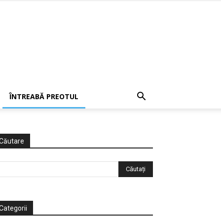
ÎNTREABĂ PREOTUL
Căutare
Categorii