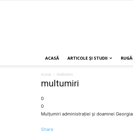
ACASĂ
ARTICOLE ŞI STUDII
RUGĂ
Acasă
multumiri
multumiri
0
0
Mulţumiri administraţiei şi doamnei Georgia
Share