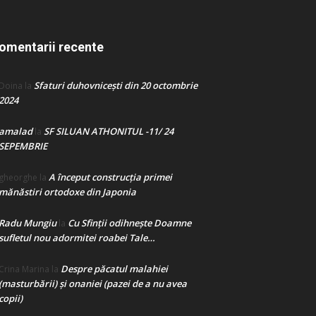
omentarii recente
Sfaturi duhovnicești din 20 octombrie
Doina
la
2024
amalad
SF SILUAN ATHONITUL -11/ 24
la
SEPEMBRIE
A început construcţia primei
gheorghe
la
mănăstiri ortodoxe din Japonia
Radu Mungiu
Cu Sfinții odihnește Doamne
la
sufletul nou adormitei roabei Tale…
Despre păcatul malahiei
Crina Marina
la
(masturbării) şi onaniei (pazei de a nu avea
copii)