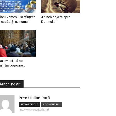
heu Vameșul și sfințirea
Aruncă grija ta spre
 casă… Și nu numai!
Domnul…
ua Învierii, să ne
minăm popoare…
Autorii noștri
Preot Iulian Raţă
3878 ARTICOLE
6 COMENTARII
http://www.ortodoxia.md