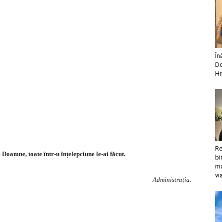
În
Do
Hr
Re
 Doamne, toate într-u înțelepciune le-ai făcut.
bi
ma
vi
Administrația.