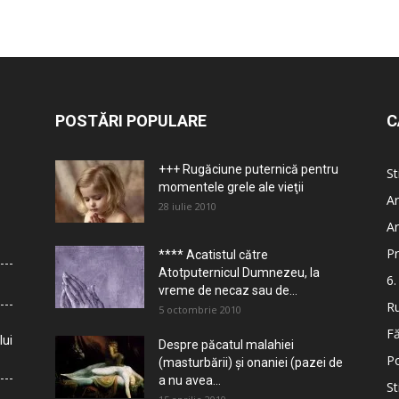
POSTĂRI POPULARE
C
+++ Rugăciune puternică pentru
St
momentele grele ale vieţii
Ar
28 iulie 2010
Ar
Pr
**** Acatistul către
Atotputernicul Dumnezeu, la
6.
vreme de necaz sau de...
Ru
5 octombrie 2010
Fă
lui
Despre păcatul malahiei
Po
(masturbării) şi onaniei (pazei de
a nu avea...
St