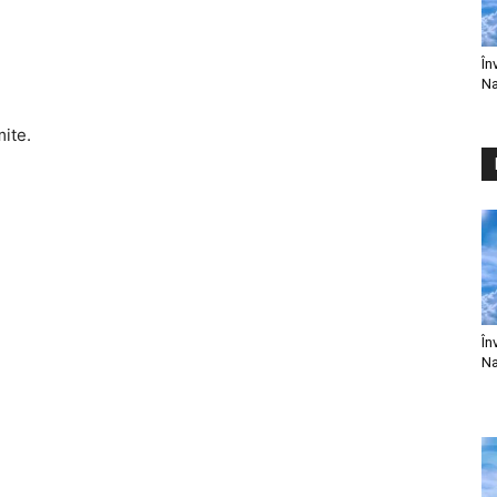
În
Na
mite.
În
Na