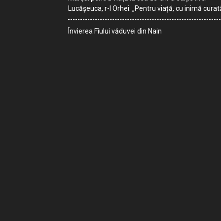
Lucășeuca, r-l Orhei: „Pentru viață, cu inimă curat
Învierea Fiului văduvei din Nain