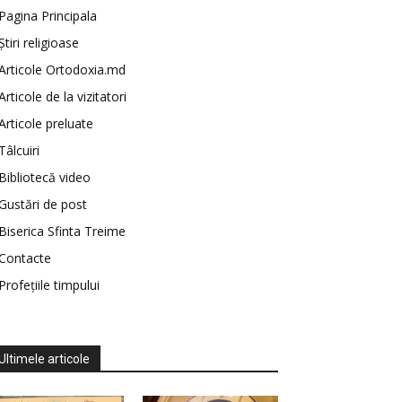
Pagina Principala
Știri religioase
Articole Ortodoxia.md
Articole de la vizitatori
Articole preluate
Tâlcuiri
Bibliotecă video
Gustări de post
Biserica Sfinta Treime
Contacte
Profețiile timpului
Ultimele articole