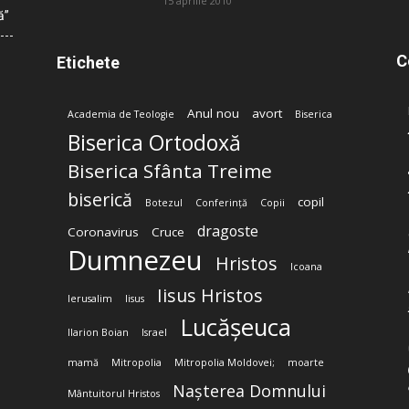
15 aprilie 2010
ă”
C
Etichete
Anul nou
avort
Academia de Teologie
Biserica
Biserica Ortodoxă
Biserica Sfânta Treime
biserică
copil
Botezul
Conferință
Copii
dragoste
Coronavirus
Cruce
Dumnezeu
Hristos
Icoana
Iisus Hristos
Ierusalim
Iisus
Lucășeuca
Ilarion Boian
Israel
mamă
Mitropolia
Mitropolia Moldovei;
moarte
Nașterea Domnului
Mântuitorul Hristos