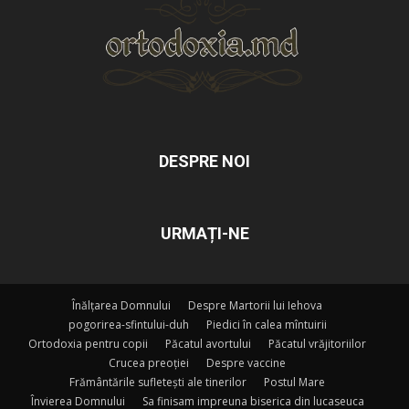
DESPRE NOI
URMAȚI-NE
Înălțarea Domnului
Despre Martorii lui Iehova
pogorirea-sfintului-duh
Piedici în calea mîntuirii
Ortodoxia pentru copii
Păcatul avortului
Păcatul vrăjitoriilor
Crucea preoției
Despre vaccine
Frământările sufletești ale tinerilor
Postul Mare
Învierea Domnului
Sa finisam impreuna biserica din lucaseuca