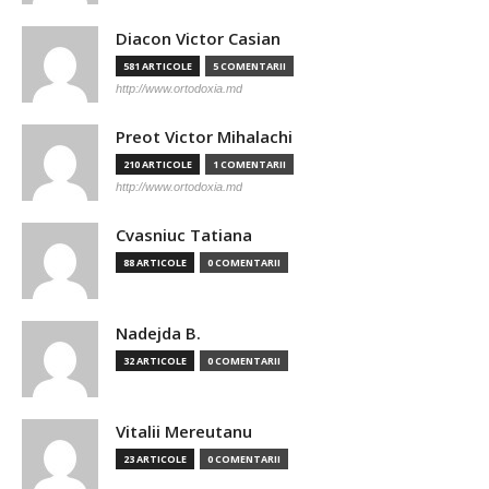
Diacon Victor Casian
581 ARTICOLE
5 COMENTARII
http://www.ortodoxia.md
Preot Victor Mihalachi
210 ARTICOLE
1 COMENTARII
http://www.ortodoxia.md
Cvasniuc Tatiana
88 ARTICOLE
0 COMENTARII
Nadejda B.
32 ARTICOLE
0 COMENTARII
Vitalii Mereutanu
23 ARTICOLE
0 COMENTARII