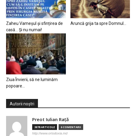
Zaheu Vameșul și sfințirea de
Aruncă grija ta spre Domnul…
casă… Și nu numai!
Ziua Învierii, să ne luminăm
popoare…
Autorii noștri
Preot Iulian Raţă
3878 ARTICOLE
6 COMENTARII
http://www.ortodoxia.md