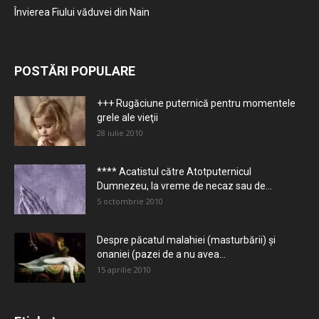
Învierea Fiului văduvei din Nain
POSTĂRI POPULARE
+++ Rugăciune puternică pentru momentele
grele ale vieţii
28 iulie 2010
**** Acatistul către Atotputernicul
Dumnezeu, la vreme de necaz sau de...
5 octombrie 2010
Despre păcatul malahiei (masturbării) şi
onaniei (pazei de a nu avea...
15 aprilie 2010