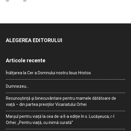
ALEGEREA EDITORULUI
Articole recente
Înălțarea la Cer a Domnului nostru Iisus Hristos
Dumnezeu…
Recunoștință și binecuvântare pentru mamele dătătoare de
viață – din partea preoților Vicariatului Orhei
Marșul pentru viață la cea de-a II-a ediție în s. Lucășeuca, r-l
Orhei: „Pentru viață, cu inimă curată”