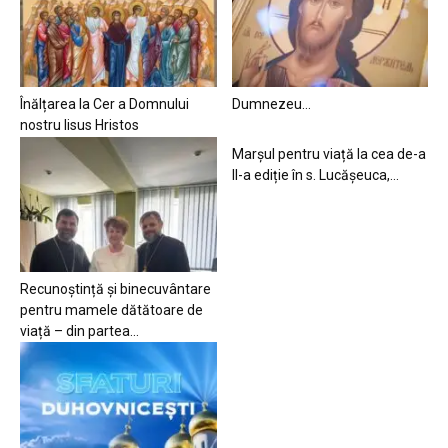
Înălțarea la Cer a Domnului
Dumnezeu…
nostru Iisus Hristos
Marșul pentru viață la cea de-a
II-a ediție în s. Lucășeuca,...
Recunoștință și binecuvântare
pentru mamele dătătoare de
viață – din partea...