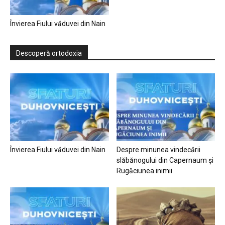
Învierea Fiului văduvei din Nain
Descoperă ortodoxia
Învierea Fiului văduvei din Nain
Despre minunea vindecării
slăbănogului din Capernaum și
Rugăciunea inimii