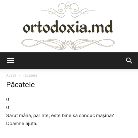
Ortodoxia.md
Acasă
Păcatele
Păcatele
0
0
Sărut mâna, părinte, este bine să conduc maşina?
Doamne ajută.