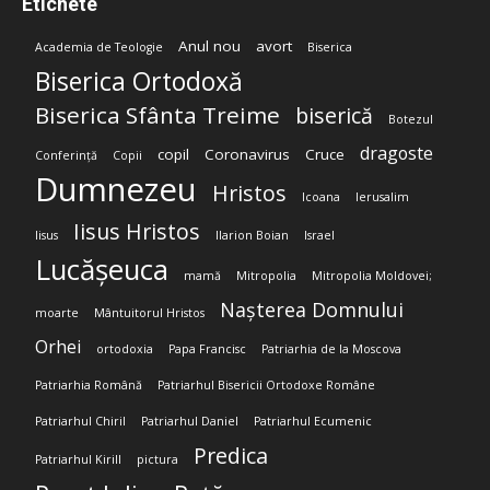
Etichete
Anul nou
avort
Academia de Teologie
Biserica
Biserica Ortodoxă
Biserica Sfânta Treime
biserică
Botezul
dragoste
copil
Coronavirus
Cruce
Conferință
Copii
Dumnezeu
Hristos
Icoana
Ierusalim
Iisus Hristos
Iisus
Ilarion Boian
Israel
Lucășeuca
mamă
Mitropolia
Mitropolia Moldovei;
Nașterea Domnului
moarte
Mântuitorul Hristos
Orhei
ortodoxia
Papa Francisc
Patriarhia de la Moscova
Patriarhia Română
Patriarhul Bisericii Ortodoxe Române
Patriarhul Chiril
Patriarhul Daniel
Patriarhul Ecumenic
Predica
Patriarhul Kirill
pictura