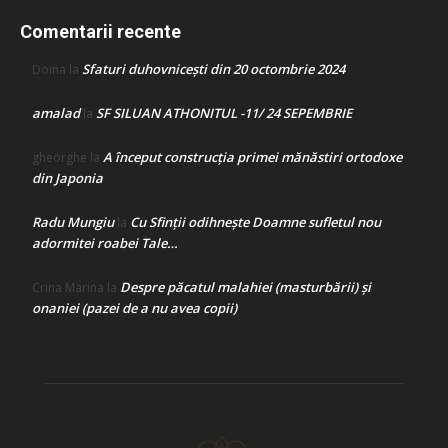
Comentarii recente
Sfaturi duhovnicești din 20 octombrie 2024
Doina
la
amalad
SF SILUAN ATHONITUL -11/ 24 SEPEMBRIE
la
A început construcţia primei mănăstiri ortodoxe
gheorghe
la
din Japonia
Radu Mungiu
Cu Sfinții odihnește Doamne sufletul nou
la
adormitei roabei Tale…
Despre păcatul malahiei (masturbării) şi
Crina Marina
la
onaniei (pazei de a nu avea copii)