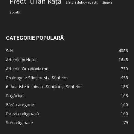
Preot Iulian Rață
Sfaturi duhovnicești;
Sinaxa
Școală
CATEGORIE POPULARĂ
Stiri
4086
Articole preluate
1645
Articole Ortodoxia.md
750
Proloagele Sfinților și a Sfintelor
455
6. Acatiste închinate Sfinților și Sfintelor
183
Rugăciuni
163
Fără categorie
160
Poezia religioasă
160
Stiri religioase
79