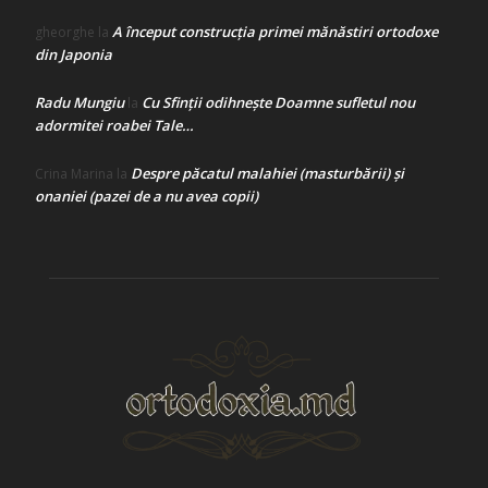
A început construcţia primei mănăstiri ortodoxe
gheorghe
la
din Japonia
Radu Mungiu
Cu Sfinții odihnește Doamne sufletul nou
la
adormitei roabei Tale…
Despre păcatul malahiei (masturbării) şi
Crina Marina
la
onaniei (pazei de a nu avea copii)