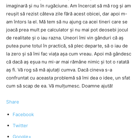
imaginară şi nu în rugăciune. Am încercat să mă rog şi am
reuşit să rezist câteva zile fără acest obicei, dar apoi m-
am întors la el. Mă tem să nu ajung ca acei tineri care se
joacă prea mult pe calculator şi nu mai pot deosebi jocul
de realitate şi o iau razna. Uneori îmi vin gânduri că aş
putea pune totul în practică, să plec departe, să o iau de
la zero şi să îmi fac viaţa aşa cum vreau. Apoi mă gândesc
că dacă aş eşua nu mi-ar mai rămâne nimic şi tot o ratată
aş fi. Vă rog să mă ajutaţi cumva. Dacă cineva s-a
confruntat cu aceasta problemă să îmi dea o idee, un sfat
cum să scap de ea. Vă mulţumesc. Doamne ajută!
Share
Facebook
Twitter
Google+