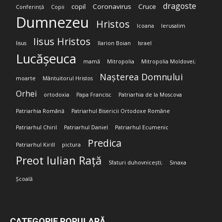
dragoste
copil
Coronavirus
Cruce
Conferință
Copii
Dumnezeu
Hristos
Icoana
Ierusalim
Iisus Hristos
Iisus
Ilarion Boian
Israel
Lucășeuca
mamă
Mitropolia
Mitropolia Moldovei;
Nașterea Domnului
moarte
Mântuitorul Hristos
Orhei
ortodoxia
Papa Francisc
Patriarhia de la Moscova
Patriarhia Română
Patriarhul Bisericii Ortodoxe Române
Patriarhul Chiril
Patriarhul Daniel
Patriarhul Ecumenic
Predica
Patriarhul Kirill
pictura
Preot Iulian Rață
Sfaturi duhovnicești;
Sinaxa
Școală
CATEGORIE POPULARĂ