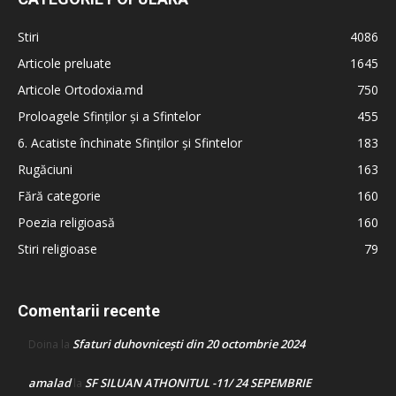
Stiri
4086
Articole preluate
1645
Articole Ortodoxia.md
750
Proloagele Sfinților și a Sfintelor
455
6. Acatiste închinate Sfinților și Sfintelor
183
Rugăciuni
163
Fără categorie
160
Poezia religioasă
160
Stiri religioase
79
Comentarii recente
Sfaturi duhovnicești din 20 octombrie 2024
Doina
la
amalad
SF SILUAN ATHONITUL -11/ 24 SEPEMBRIE
la