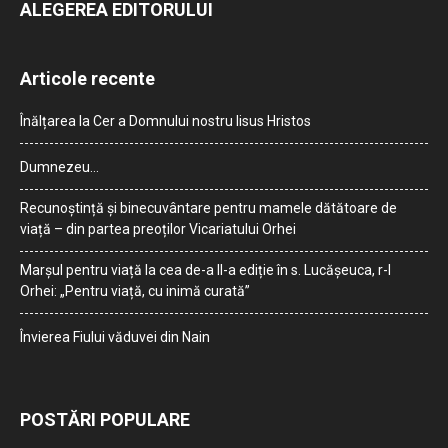
ALEGEREA EDITORULUI
Articole recente
Înălțarea la Cer a Domnului nostru Iisus Hristos
Dumnezeu…
Recunoștință și binecuvântare pentru mamele dătătoare de
viață – din partea preoților Vicariatului Orhei
Marșul pentru viață la cea de-a II-a ediție în s. Lucășeuca, r-l
Orhei: „Pentru viață, cu inimă curată”
Învierea Fiului văduvei din Nain
POSTĂRI POPULARE