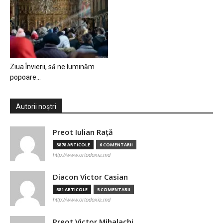
Ziua Învierii, să ne luminăm
popoare…
Autorii noștri
Preot Iulian Raţă
3878 ARTICOLE
6 COMENTARII
http://www.ortodoxia.md
Diacon Victor Casian
581 ARTICOLE
5 COMENTARII
http://www.ortodoxia.md
Preot Victor Mihalachi