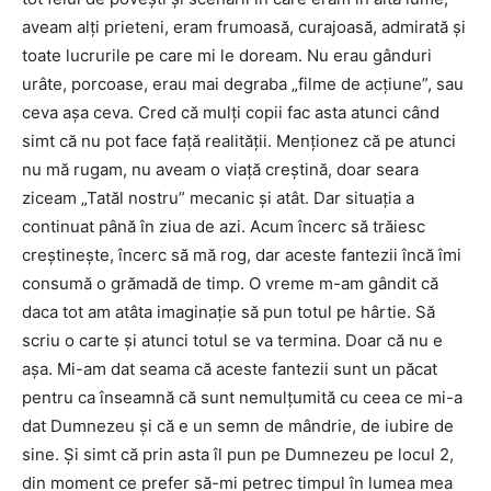
aveam alţi prieteni, eram frumoasă, curajoasă, admirată şi
toate lucrurile pe care mi le doream. Nu erau gânduri
urâte, porcoase, erau mai degraba „filme de acţiune”, sau
ceva aşa ceva. Cred că mulţi copii fac asta atunci când
simt că nu pot face faţă realităţii. Menţionez că pe atunci
nu mă rugam, nu aveam o viaţă creştină, doar seara
ziceam „Tatăl nostru” mecanic şi atât. Dar situaţia a
continuat până în ziua de azi. Acum încerc să trăiesc
creştineşte, încerc să mă rog, dar aceste fantezii încă îmi
consumă o grămadă de timp. O vreme m-am gândit că
daca tot am atâta imaginaţie să pun totul pe hârtie. Să
scriu o carte şi atunci totul se va termina. Doar că nu e
aşa. Mi-am dat seama că aceste fantezii sunt un păcat
pentru ca înseamnă că sunt nemulţumită cu ceea ce mi-a
dat Dumnezeu şi că e un semn de mândrie, de iubire de
sine. Şi simt că prin asta îl pun pe Dumnezeu pe locul 2,
din moment ce prefer să-mi petrec timpul în lumea mea