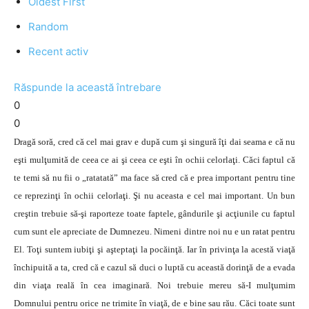
Oldest First
Random
Recent activ
Răspunde la această întrebare
0
0
Dragă soră, cred că cel mai grav e după cum şi singură îţi dai seama e că nu
eşti mulţumită de ceea ce ai şi ceea ce eşti în ochii celorlaţi. Căci faptul că
te temi să nu fii o „ratatată” ma face să cred că e prea important pentru tine
ce reprezinţi în ochii celorlaţi. Şi nu aceasta e cel mai important. Un bun
creştin trebuie să-şi raporteze toate faptele, gândurile şi acţiunile cu faptul
cum sunt ele apreciate de Dumnezeu. Nimeni dintre noi nu e un ratat pentru
El. Toţi suntem iubiţi şi aşteptaţi la pocăinţă. Iar în privinţa la acestă viaţă
închipuită a ta, cred că e cazul să duci o luptă cu această dorinţă de a evada
din viaţa reală în cea imaginară. Noi trebuie mereu să-I mulţumim
Domnului pentru orice ne trimite în viaţă, de e bine sau rău. Căci toate sunt