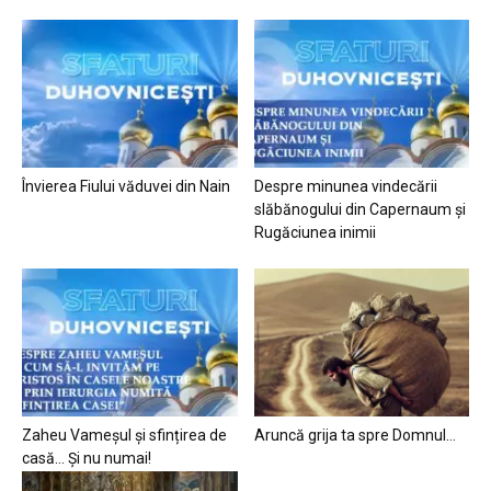
Învierea Fiului văduvei din Nain
Despre minunea vindecării
slăbănogului din Capernaum și
Rugăciunea inimii
Zaheu Vameșul și sfințirea de
Aruncă grija ta spre Domnul…
casă… Și nu numai!