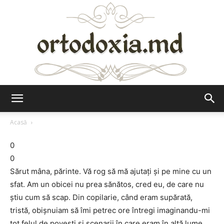
Ortodoxia.md
Acasă
0
0
Sărut mâna, părinte. Vă rog să mă ajutaţi şi pe mine cu un
sfat. Am un obicei nu prea sănătos, cred eu, de care nu
ştiu cum să scap. Din copilarie, când eram supărată,
tristă, obişnuiam să îmi petrec ore întregi imaginandu-mi
tot felul de poveşti şi scenarii în care eram în altă lume,