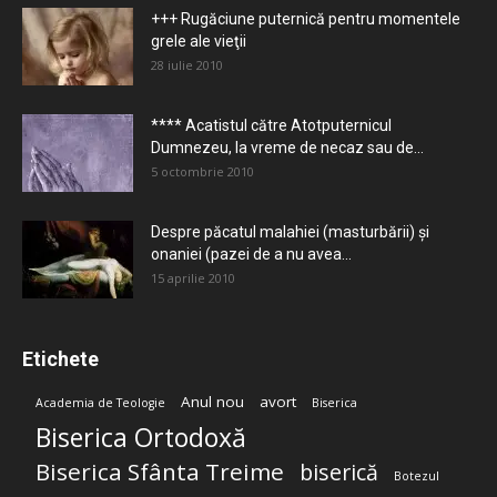
+++ Rugăciune puternică pentru momentele
grele ale vieţii
28 iulie 2010
**** Acatistul către Atotputernicul
Dumnezeu, la vreme de necaz sau de...
5 octombrie 2010
Despre păcatul malahiei (masturbării) şi
onaniei (pazei de a nu avea...
15 aprilie 2010
Etichete
Anul nou
avort
Academia de Teologie
Biserica
Biserica Ortodoxă
Biserica Sfânta Treime
biserică
Botezul