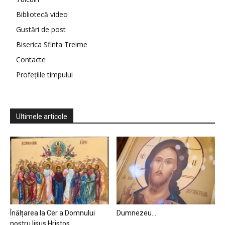
Bibliotecă video
Gustări de post
Biserica Sfinta Treime
Contacte
Profețiile timpului
Ultimele articole
Înălțarea la Cer a Domnului
Dumnezeu…
nostru Iisus Hristos