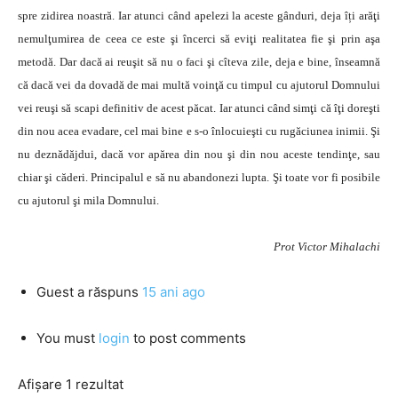
spre zidirea noastră. Iar atunci când apelezi la aceste gânduri, deja îți arăţi
nemulţumirea de ceea ce este şi încerci să eviţi realitatea fie şi prin aşa
metodă. Dar dacă ai reuşit să nu o faci şi cîteva zile, deja e bine, înseamnă
că dacă vei da dovadă de mai multă voinţă cu timpul cu ajutorul Domnului
vei reuşi să scapi definitiv de acest păcat. Iar atunci când simţi că îţi doreşti
din nou acea evadare, cel mai bine e s-o înlocuieşti cu rugăciunea inimii. Şi
nu deznădăjdui, dacă vor apărea din nou şi din nou aceste tendinţe, sau
chiar şi căderi. Principalul e să nu abandonezi lupta. Şi toate vor fi posibile
cu ajutorul şi mila Domnului.
Prot Victor Mihalachi
Guest
a răspuns
15 ani ago
You must
login
to post comments
Afișare 1 rezultat