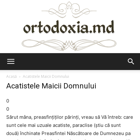
Ortodoxia.md
Acasă
Acatistele Maicii Domnului
Acatistele Maicii Domnului
0
0
Sărut mâna, preasfințiţilor părinţi, vreau să Vă întreb: care
sunt cele mai uzuale acatiste, paraclise (ştiu că sunt
două) închinate Preasfintei Născătoare de Dumnezeu pa