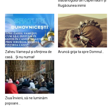
slăbănogului din Capernaum și
Rugăciunea inimii
Zaheu Vameșul și sfințirea de
Aruncă grija ta spre Domnul…
casă… Și nu numai!
Ziua Învierii, să ne luminăm
popoare…