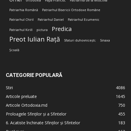
ortodoxia
Papa Francisc
Patriarhia de la Moscova
Patriarhia Română
Patriarhul Bisericii Ortodoxe Române
Patriarhul Chiril
Patriarhul Daniel
Patriarhul Ecumenic
Predica
Patriarhul Kirill
pictura
Preot Iulian Rață
Sfaturi duhovnicești;
Sinaxa
Școală
CATEGORIE POPULARĂ
Stiri
4086
Articole preluate
1645
Articole Ortodoxia.md
750
Proloagele Sfinților și a Sfintelor
455
6. Acatiste închinate Sfinților și Sfintelor
183