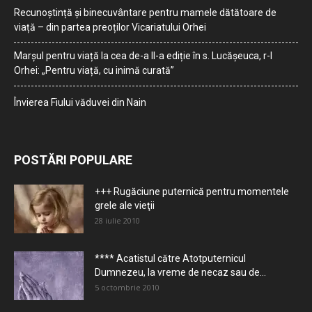
Recunoștință și binecuvântare pentru mamele dătătoare de
viață – din partea preoților Vicariatului Orhei
Marșul pentru viață la cea de-a II-a ediție în s. Lucășeuca, r-l
Orhei: „Pentru viață, cu inimă curată”
Învierea Fiului văduvei din Nain
POSTĂRI POPULARE
+++ Rugăciune puternică pentru momentele
grele ale vieţii
28 iulie 2010
**** Acatistul către Atotputernicul
Dumnezeu, la vreme de necaz sau de...
5 octombrie 2010