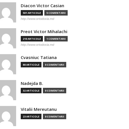
Diacon Victor Casian
581 ARTICOLE
5 COMENTARII
http://www.ortodoxia.md
Preot Victor Mihalachi
210 ARTICOLE
1 COMENTARII
http://www.ortodoxia.md
Cvasniuc Tatiana
88 ARTICOLE
0 COMENTARII
Nadejda B.
32 ARTICOLE
0 COMENTARII
Vitalii Mereutanu
23 ARTICOLE
0 COMENTARII