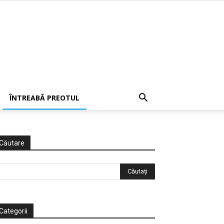
ÎNTREABĂ PREOTUL
Căutare
Categorii