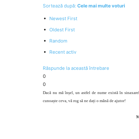
Sortează după:
Cele mai multe voturi
Newest First
Oldest First
Random
Recent activ
Răspunde la această întrebare
0
0
Dacă nu mă înșel, un astfel de nume există în sinaxare
cunoaște ceva, vă rog să ne dați o mână de ajutor!
M