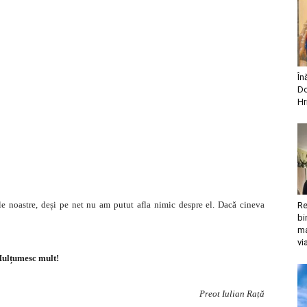
În
Do
Hr
le noastre, deși pe net nu am putut afla nimic despre el. Dacă cineva
Re
bi
ma
vi
ulțumesc mult!
Preot Iulian Rață