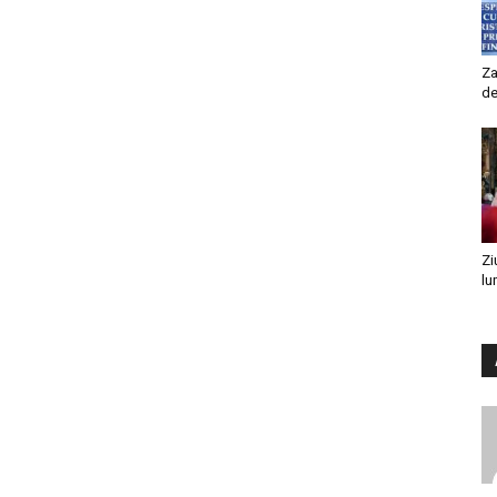
Za
de
Zi
lu