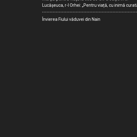
Lucășeuca, r-l Orhei: „Pentru viață, cu inimă curat
Învierea Fiului văduvei din Nain