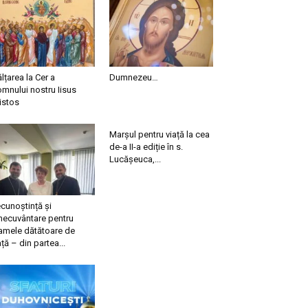
ălțarea la Cer a
Dumnezeu…
mnului nostru Iisus
istos
Marșul pentru viață la cea
de-a II-a ediție în s.
Lucășeuca,...
cunoștință și
necuvântare pentru
mele dătătoare de
ață – din partea...