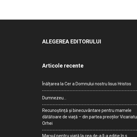
ALEGEREA EDITORULUI
Articole recente
Înălțarea la Cer a Domnului nostru Iisus Hristos
Dumnezeu…
Recunoștință și binecuvântare pentru mamele
dătătoare de viață – din partea preoților Vicariatu
Orhei
Marșul pentru viață la cea de-a II-a ediție în s.