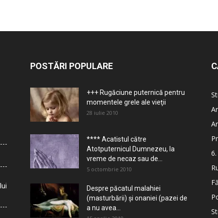
POSTĂRI POPULARE
C
+++ Rugăciune puternică pentru
St
momentele grele ale vieţii
Ar
28 iulie 2010
Ar
Pr
**** Acatistul către
Atotputernicul Dumnezeu, la
6.
vreme de necaz sau de...
Ru
5 octombrie 2010
Fă
lui
Despre păcatul malahiei
Po
(masturbării) şi onaniei (pazei de
a nu avea...
St