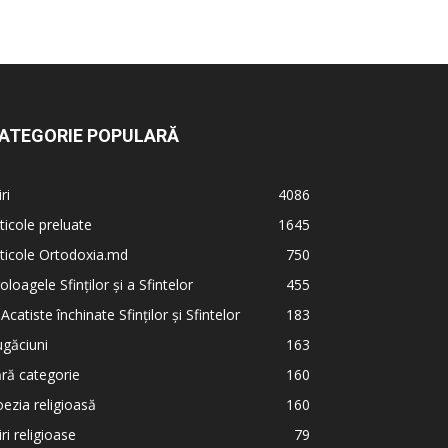
ATEGORIE POPULARĂ
iri
4086
ticole preluate
1645
ticole Ortodoxia.md
750
oloagele Sfinților și a Sfintelor
455
 Acatiste închinate Sfinților și Sfintelor
183
găciuni
163
ră categorie
160
ezia religioasă
160
iri religioase
79