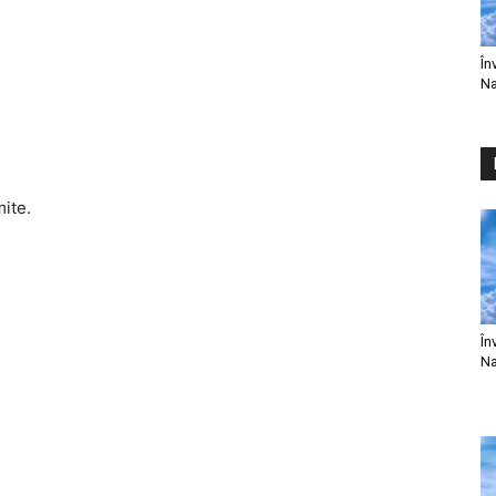
În
Na
mite.
În
Na