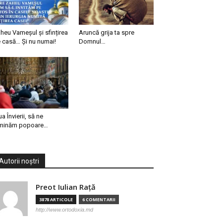
heu Vameșul și sfințirea
Aruncă grija ta spre
 casă… Și nu numai!
Domnul…
ua Învierii, să ne
minăm popoare…
Autorii noștri
Preot Iulian Raţă
3878 ARTICOLE
6 COMENTARII
http://www.ortodoxia.md