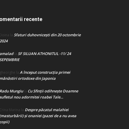
omentarii recente
Sfaturi duhovnicești din 20 octombrie
Doina
la
2024
amalad
SF SILUAN ATHONITUL -11/ 24
la
SEPEMBRIE
A început construcţia primei
gheorghe
la
mănăstiri ortodoxe din Japonia
Radu Mungiu
Cu Sfinții odihnește Doamne
la
sufletul nou adormitei roabei Tale…
Despre păcatul malahiei
Crina Marina
la
(masturbării) şi onaniei (pazei de a nu avea
copii)