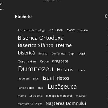
15 aprilie 2010
ă”
C
Etichete
Anul nou
avort
Academia de Teologie
Biserica
Biserica Ortodoxă
Biserica Sfânta Treime
biserică
copil
Botezul
Conferință
Copii
dragoste
Coronavirus
Cruce
Dumnezeu
Hristos
Icoana
Iisus Hristos
Ierusalim
Iisus
Lucășeuca
Ilarion Boian
Israel
mamă
Mitropolia
Mitropolia Moldovei;
moarte
Nașterea Domnului
Mântuitorul Hristos