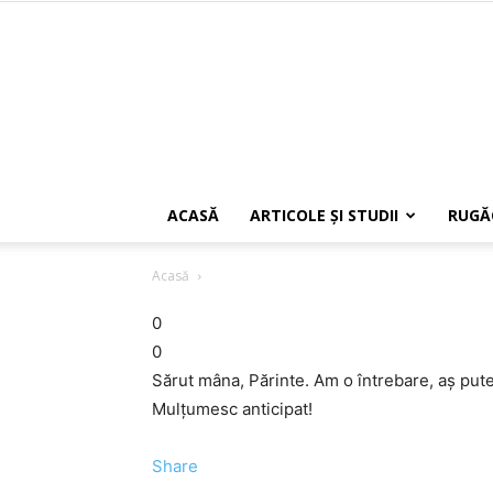
ACASĂ
ARTICOLE ŞI STUDII
RUGĂ
Acasă
0
0
Sărut mâna, Părinte. Am o întrebare, aş pu
Mulţumesc anticipat!
Share