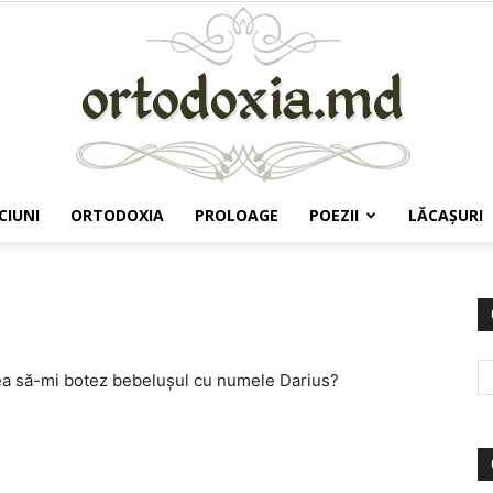
CIUNI
ORTODOXIA
PROLOAGE
POEZII
LĂCAŞURI
Ortodoxia.md
tea să-mi botez bebeluşul cu numele Darius?