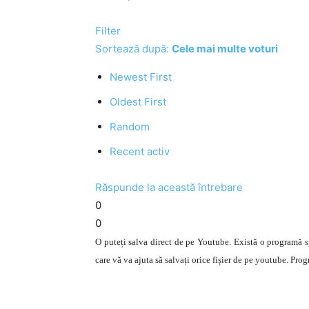
Filter
Sortează după:
Cele mai multe voturi
Newest First
Oldest First
Random
Recent activ
Răspunde la această întrebare
0
0
O puteți salva direct de pe Youtube. Există o programă spe
care vă va ajuta să salvați orice fișier de pe youtube. P