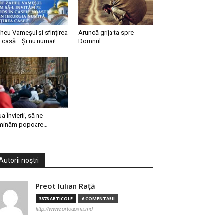
heu Vameșul și sfințirea
Aruncă grija ta spre
 casă… Și nu numai!
Domnul…
ua Învierii, să ne
minăm popoare…
Autorii noștri
Preot Iulian Raţă
3878 ARTICOLE
6 COMENTARII
http://www.ortodoxia.md