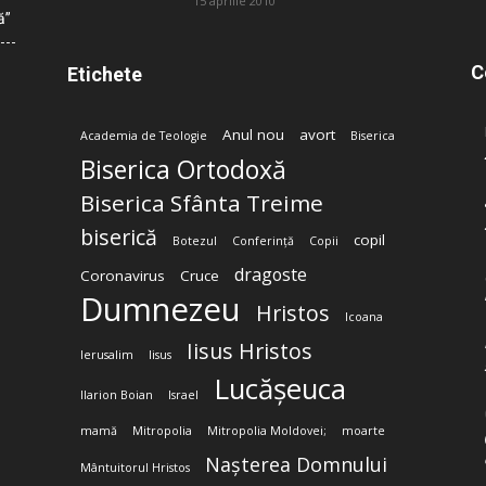
15 aprilie 2010
ă”
C
Etichete
Anul nou
avort
Academia de Teologie
Biserica
Biserica Ortodoxă
Biserica Sfânta Treime
biserică
copil
Botezul
Conferință
Copii
dragoste
Coronavirus
Cruce
Dumnezeu
Hristos
Icoana
Iisus Hristos
Ierusalim
Iisus
Lucășeuca
Ilarion Boian
Israel
mamă
Mitropolia
Mitropolia Moldovei;
moarte
Nașterea Domnului
Mântuitorul Hristos