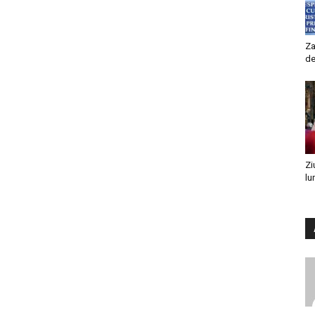
Za
de
Zi
lu