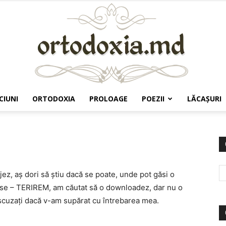
CIUNI
ORTODOXIA
PROLOAGE
POEZII
LĂCAŞURI
Ortodoxia.md
jez, aş dori să ştiu dacă se poate, unde pot găsi o
ise – TERIREM, am căutat să o downloadez, dar nu o
 scuzaţi dacă v-am supărat cu întrebarea mea.