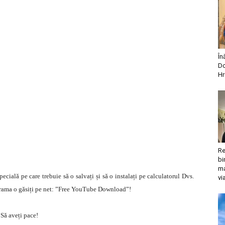
În
Do
Hr
Re
bi
ma
cială pe care trebuie să o salvați și să o instalați pe calculatorul Dvs.
vi
rograma o găsiți pe net: ”Free YouTube Download”!
Să aveți pace!