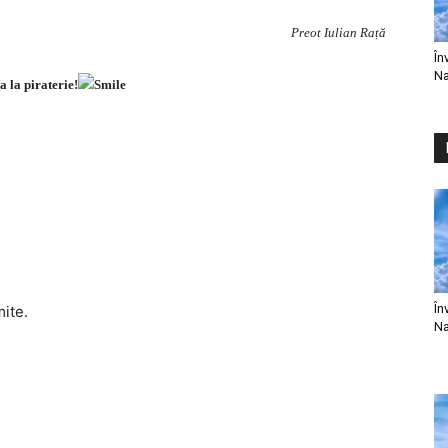
Preot Iulian Rață
În
Na
a la piraterie!
În
mite.
Na