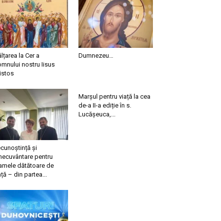
ălțarea la Cer a
Dumnezeu…
mnului nostru Iisus
istos
Marșul pentru viață la cea
de-a II-a ediție în s.
Lucășeuca,...
cunoștință și
necuvântare pentru
mele dătătoare de
ață – din partea...