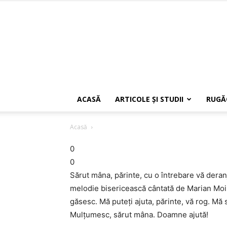
ACASĂ
ARTICOLE ŞI STUDII
RUGĂ
Acasă
0
0
Sărut mâna, părinte, cu o întrebare vă deran
melodie bisericească cântată de Marian Mo
găsesc. Mă puteţi ajuta, părinte, vă rog. Mă
Mulţumesc, sărut mâna. Doamne ajută!