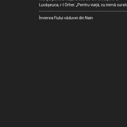
Lucășeuca, r-l Orhei: „Pentru viață, cu inimă curat
Învierea Fiului văduvei din Nain