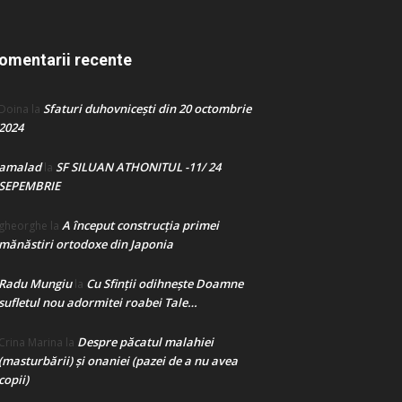
omentarii recente
Sfaturi duhovnicești din 20 octombrie
Doina
la
2024
amalad
SF SILUAN ATHONITUL -11/ 24
la
SEPEMBRIE
A început construcţia primei
gheorghe
la
mănăstiri ortodoxe din Japonia
Radu Mungiu
Cu Sfinții odihnește Doamne
la
sufletul nou adormitei roabei Tale…
Despre păcatul malahiei
Crina Marina
la
(masturbării) şi onaniei (pazei de a nu avea
copii)