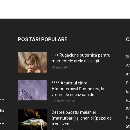
POSTĂRI POPULARE
C
+++ Rugăciune puternică pentru
St
momentele grele ale vieţii
Ar
28 iulie 2010
Ar
Pr
**** Acatistul către
Atotputernicul Dumnezeu, la
6.
vreme de necaz sau de...
Ru
5 octombrie 2010
Fă
lui
Despre păcatul malahiei
Po
(masturbării) şi onaniei (pazei de
a nu avea...
St