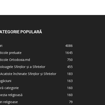
ATEGORIE POPULARĂ
iri
4086
ticole preluate
1645
ticole Ortodoxia.md
750
oloagele Sfinților și a Sfintelor
455
 Acatiste închinate Sfinților și Sfintelor
183
găciuni
163
ră categorie
160
ezia religioasă
160
iri religioase
79