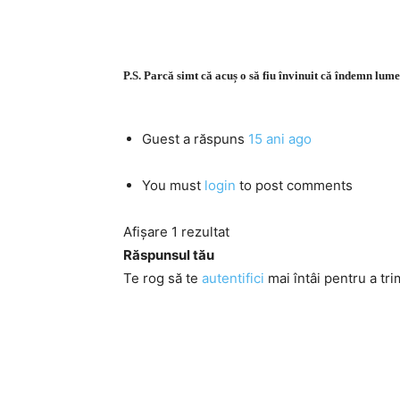
P.S. Parcă simt că acuș o să fiu învinuit că îndemn lume
Guest
a răspuns
15 ani ago
You must
login
to post comments
Afișare 1 rezultat
Răspunsul tău
Te rog să te
autentifici
mai întâi pentru a tri