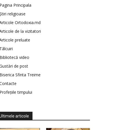
Pagina Principala
Știri religioase
Articole Ortodoxia.md
Articole de la vizitatori
Articole preluate
Tâlcuiri
Bibliotecă video
Gustări de post
Biserica Sfinta Treime
Contacte
Profețiile timpului
Ultimele articole