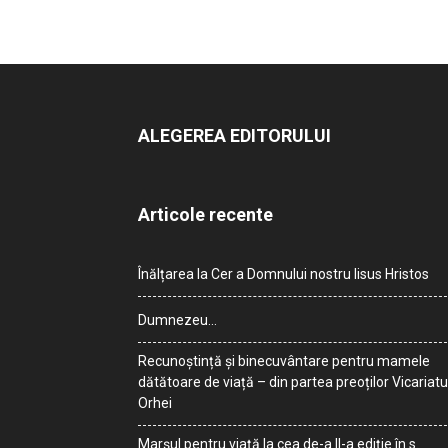
ALEGEREA EDITORULUI
Articole recente
Înălțarea la Cer a Domnului nostru Iisus Hristos
Dumnezeu…
Recunoștință și binecuvântare pentru mamele
dătătoare de viață – din partea preoților Vicariatu
Orhei
Marșul pentru viață la cea de-a II-a ediție în s.