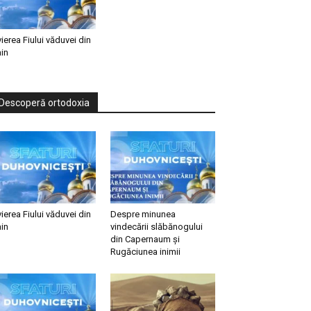
vierea Fiului văduvei din
in
Descoperă ortodoxia
vierea Fiului văduvei din
Despre minunea
in
vindecării slăbănogului
din Capernaum și
Rugăciunea inimii