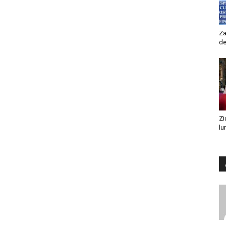
Za
de
Zi
lu