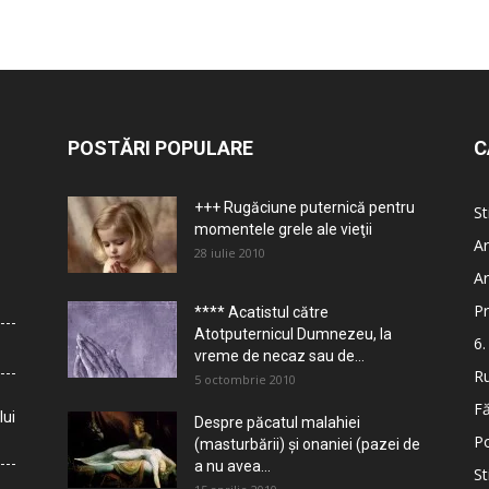
POSTĂRI POPULARE
C
+++ Rugăciune puternică pentru
St
momentele grele ale vieţii
Ar
28 iulie 2010
Ar
Pr
**** Acatistul către
Atotputernicul Dumnezeu, la
6.
vreme de necaz sau de...
Ru
5 octombrie 2010
Fă
lui
Despre păcatul malahiei
Po
(masturbării) şi onaniei (pazei de
a nu avea...
St