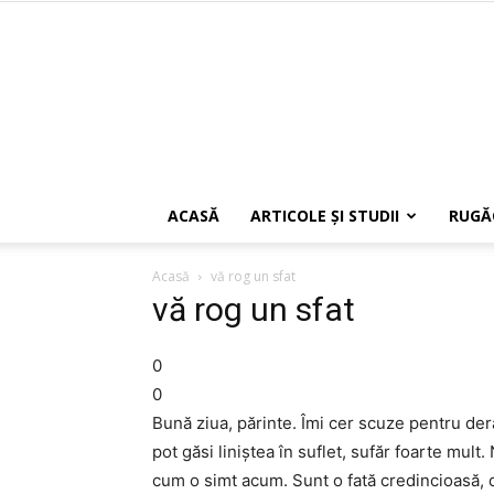
ACASĂ
ARTICOLE ŞI STUDII
RUGĂ
Acasă
vă rog un sfat
vă rog un sfat
0
0
Bună ziua, părinte. Îmi cer scuze pentru de
pot găsi liniştea în suflet, sufăr foarte mult.
cum o simt acum. Sunt o fată credincioasă,