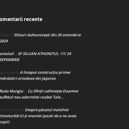
omentarii recente
Sfaturi duhovnicești din 20 octombrie
Doina
la
2024
amalad
SF SILUAN ATHONITUL -11/ 24
la
SEPEMBRIE
A început construcţia primei
gheorghe
la
mănăstiri ortodoxe din Japonia
Radu Mungiu
Cu Sfinții odihnește Doamne
la
sufletul nou adormitei roabei Tale…
Despre păcatul malahiei
Crina Marina
la
(masturbării) şi onaniei (pazei de a nu avea
copii)