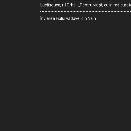
Lucășeuca, r-l Orhei: „Pentru viață, cu inimă curat
Învierea Fiului văduvei din Nain