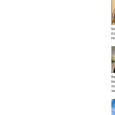
În
Do
Hr
Re
bi
ma
vi