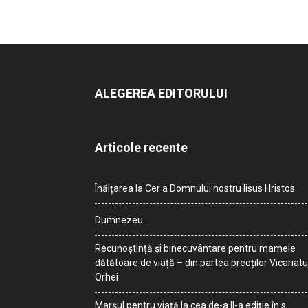
ALEGEREA EDITORULUI
Articole recente
Înălțarea la Cer a Domnului nostru Iisus Hristos
Dumnezeu…
Recunoștință și binecuvântare pentru mamele
dătătoare de viață – din partea preoților Vicariatu
Orhei
Marșul pentru viață la cea de-a II-a ediție în s.