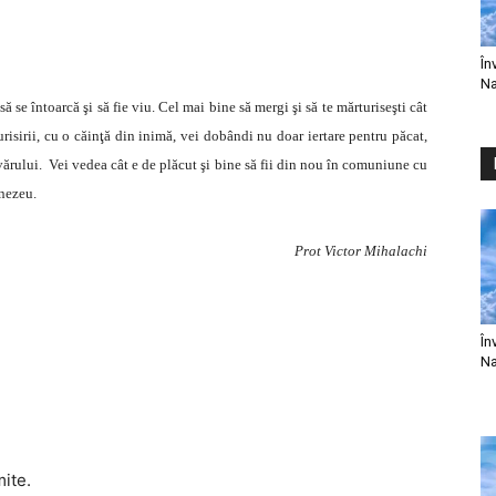
În
Na
se întoarcă şi să fie viu. Cel mai bine să mergi şi să te mărturiseşti cât
risirii, cu o căinţă din inimă, vei dobândi nu doar iertare pentru păcat,
evărului. Vei vedea cât e de plăcut şi bine să fii din nou în comuniune cu
nezeu.
Prot Victor Mihalachi
În
Na
mite.