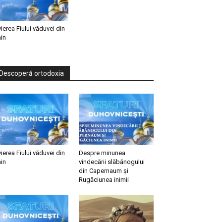
vierea Fiului văduvei din
in
Descoperă ortodoxia
vierea Fiului văduvei din
Despre minunea
in
vindecării slăbănogului
din Capernaum și
Rugăciunea inimii