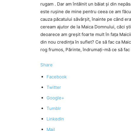
rugam . Dar am întâlnit un băiat şi din nepă
este ruşine de mine pentru ceea ce am făcut
cauza păcatului săvârşit, înainte pe când e
ceream ajutor de la Maica Domnului, căci şt
deoarece am greşit foarte mult în faţa Maicii
din nou credinţa în suflet? Ce să fac ca Maic
rog frumos, Părinte, îndrumaţi-mă ce să fac
Share
Facebook
Twitter
Google+
Tumblr
LinkedIn
Mail