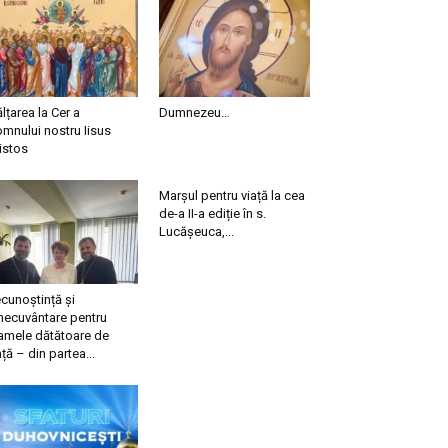
ălțarea la Cer a
Dumnezeu…
mnului nostru Iisus
istos
Marșul pentru viață la cea
de-a II-a ediție în s.
Lucășeuca,...
cunoștință și
necuvântare pentru
mele dătătoare de
ață – din partea...