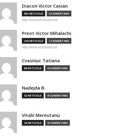
Diacon Victor Casian
581 ARTICOLE
5 COMENTARII
http://www.ortodoxia.md
Preot Victor Mihalachi
210 ARTICOLE
1 COMENTARII
http://www.ortodoxia.md
Cvasniuc Tatiana
88 ARTICOLE
0 COMENTARII
Nadejda B.
32 ARTICOLE
0 COMENTARII
Vitalii Mereutanu
23 ARTICOLE
0 COMENTARII