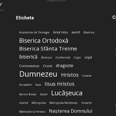
15 aprilie 2010
ă”
C
Etichete
Anul nou
avort
Academia de Teologie
Biserica
Biserica Ortodoxă
Biserica Sfânta Treime
biserică
copil
Botezul
Conferință
Copii
dragoste
Coronavirus
Cruce
Dumnezeu
Hristos
Icoana
Iisus Hristos
Ierusalim
Iisus
Lucășeuca
Ilarion Boian
Israel
mamă
Mitropolia
Mitropolia Moldovei;
moarte
Nașterea Domnului
Mântuitorul Hristos