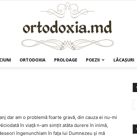
CIUNI
ORTODOXIA
PROLOAGE
POEZII
LĂCAŞURI
Ortodoxia.md
ranj dar am o problemă foarte gravă, din cauza ei nu-mi
 Niciodată în viaţă n-am simţit atâta durere în inimă,
 deseori îngenunchiam în faţa lui Dumnezeu şi mă