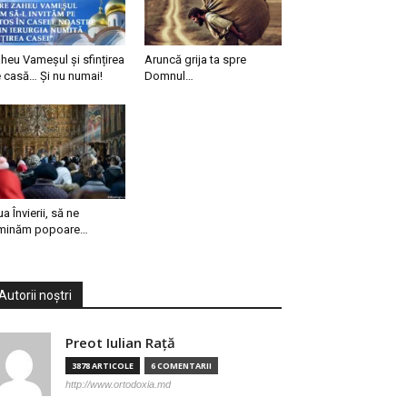
heu Vameșul și sfințirea
Aruncă grija ta spre
 casă… Și nu numai!
Domnul…
ua Învierii, să ne
minăm popoare…
Autorii noștri
Preot Iulian Raţă
3878 ARTICOLE
6 COMENTARII
http://www.ortodoxia.md