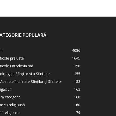
ATEGORIE POPULARĂ
iri
4086
ticole preluate
1645
ticole Ortodoxia.md
750
oloagele Sfinților și a Sfintelor
455
 Acatiste închinate Sfinților și Sfintelor
183
găciuni
163
ră categorie
160
ezia religioasă
160
iri religioase
79