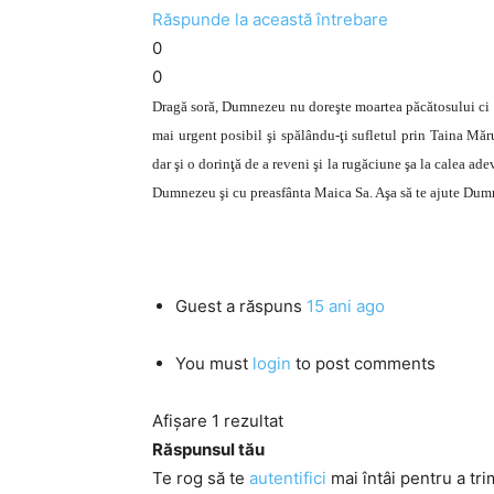
Răspunde la această întrebare
0
0
Dragă soră, Dumnezeu nu doreşte moartea păcătosului ci să 
mai urgent posibil şi spălându-ţi sufletul prin Taina Măru
dar şi o dorinţă de a reveni şi la rugăciune şa la calea ad
Dumnezeu şi cu preasfânta Maica Sa. Aşa să te ajute Dum
Guest
a răspuns
15 ani ago
You must
login
to post comments
Afișare 1 rezultat
Răspunsul tău
Te rog să te
autentifici
mai întâi pentru a tri