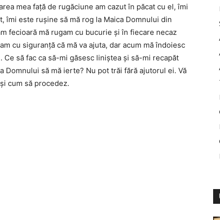
sarea mea faţă de rugăciune am cazut în păcat cu el, îmi
, îmi este ruşine să mă rog la Maica Domnului din
ram fecioară mă rugam cu bucurie şi în fiecare necaz
iam cu siguranţă că mă va ajuta, dar acum mă îndoiesc
. Ce să fac ca să-mi găsesc liniştea şi să-mi recapăt
a Domnului să mă ierte? Nu pot trăi fără ajutorul ei. Vă
 şi cum să procedez.