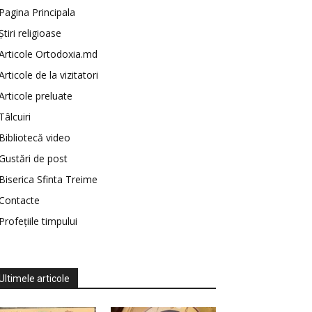
Pagina Principala
Știri religioase
Articole Ortodoxia.md
Articole de la vizitatori
Articole preluate
Tâlcuiri
Bibliotecă video
Gustări de post
Biserica Sfinta Treime
Contacte
Profețiile timpului
Ultimele articole