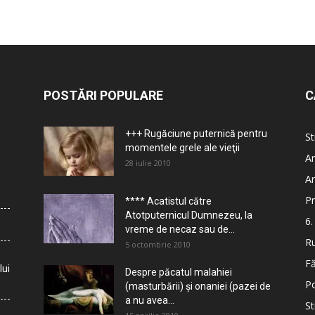
POSTĂRI POPULARE
C
+++ Rugăciune puternică pentru
St
momentele grele ale vieţii
Ar
28 iulie 2010
Ar
Pr
**** Acatistul către
Atotputernicul Dumnezeu, la
6.
vreme de necaz sau de...
Ru
5 octombrie 2010
Fă
lui
Despre păcatul malahiei
Po
(masturbării) şi onaniei (pazei de
a nu avea...
St