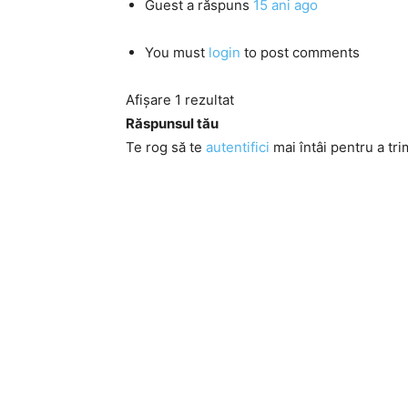
Guest
a răspuns
15 ani ago
You must
login
to post comments
Afișare 1 rezultat
Răspunsul tău
Te rog să te
autentifici
mai întâi pentru a tri