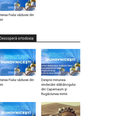
vierea Fiului văduvei din
in
Descoperă ortodoxia
vierea Fiului văduvei din
Despre minunea
in
vindecării slăbănogului
din Capernaum și
Rugăciunea inimii