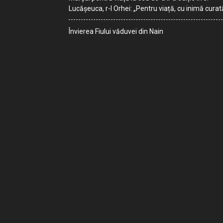
Lucășeuca, r-l Orhei: „Pentru viață, cu inimă curat
Învierea Fiului văduvei din Nain