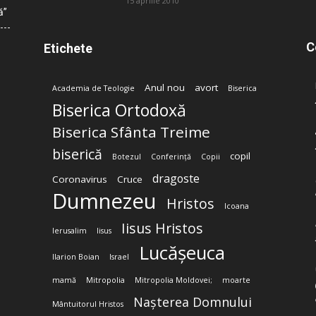
15 aprilie 2010
ă”
C
Etichete
Anul nou
avort
Academia de Teologie
Biserica
Biserica Ortodoxă
Biserica Sfânta Treime
biserică
copil
Botezul
Conferință
Copii
dragoste
Coronavirus
Cruce
Dumnezeu
Hristos
Icoana
Iisus Hristos
Ierusalim
Iisus
Lucășeuca
Ilarion Boian
Israel
mamă
Mitropolia
Mitropolia Moldovei;
moarte
Nașterea Domnului
Mântuitorul Hristos