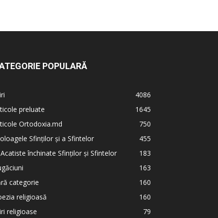
ATEGORIE POPULARĂ
iri
4086
ticole preluate
1645
ticole Ortodoxia.md
750
oloagele Sfinților și a Sfintelor
455
 Acatiste închinate Sfinților și Sfintelor
183
găciuni
163
ră categorie
160
ezia religioasă
160
iri religioase
79