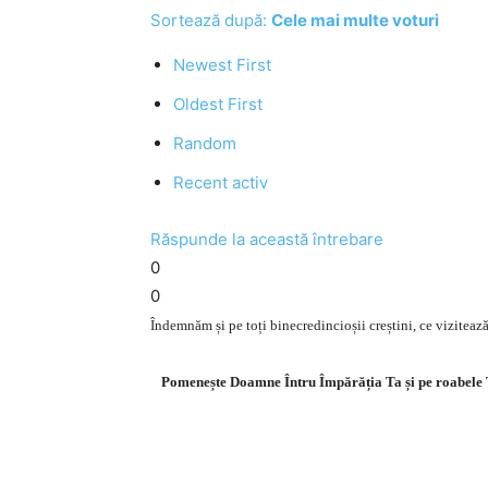
Sortează după:
Cele mai multe voturi
Newest First
Oldest First
Random
Recent activ
Răspunde la această întrebare
0
0
Îndemnăm și pe toți binecredincioșii creștini, ce vizitează
Pomenește Doamne Întru Împărăția Ta și pe roabele Ta