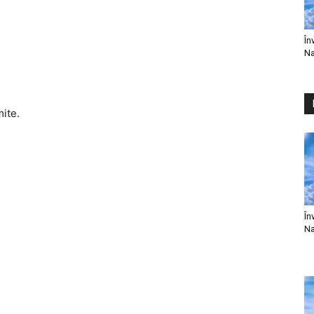
În
Na
mite.
În
Na