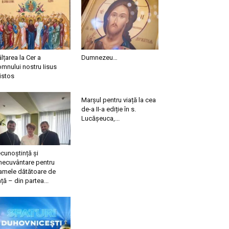
ălțarea la Cer a
Dumnezeu…
mnului nostru Iisus
istos
Marșul pentru viață la cea
de-a II-a ediție în s.
Lucășeuca,...
cunoștință și
necuvântare pentru
mele dătătoare de
ață – din partea...