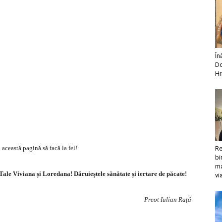
În
Do
Hr
 această pagină să facă la fel!
Re
bi
ma
le Viviana și Loredana! Dăruieștele sănătate și iertare de păcate!
vi
Preot Iulian Rață