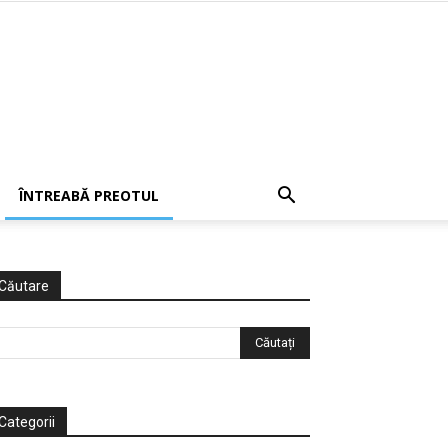
ÎNTREABĂ PREOTUL
Căutare
Categorii