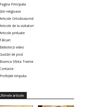
Pagina Principala
Știri religioase
Articole Ortodoxia.md
Articole de la vizitatori
Articole preluate
Tâlcuiri
Bibliotecă video
Gustări de post
Biserica Sfinta Treime
Contacte
Profețiile timpului
Ultimele articole