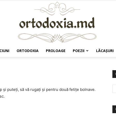
CIUNI
ORTODOXIA
PROLOAGE
POEZII
LĂCAŞURI
Ortodoxia.md
 şi puteţi, să vă rugaţi şi pentru două fetiţe bolnave.
sc.