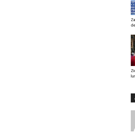
Za
de
Zi
lu