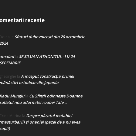
omentarii recente
Sfaturi duhovnicești din 20 octombrie
Doina
la
2024
amalad
SF SILUAN ATHONITUL -11/ 24
la
SEPEMBRIE
A început construcţia primei
gheorghe
la
mănăstiri ortodoxe din Japonia
Radu Mungiu
Cu Sfinții odihnește Doamne
la
sufletul nou adormitei roabei Tale…
Despre păcatul malahiei
Crina Marina
la
(masturbării) şi onaniei (pazei de a nu avea
copii)