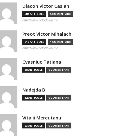
Diacon Victor Casian
581 ARTICOLE
5 COMENTARII
http://www.ortodoxia.md
Preot Victor Mihalachi
210 ARTICOLE
1 COMENTARII
http://www.ortodoxia.md
Cvasniuc Tatiana
88 ARTICOLE
0 COMENTARII
Nadejda B.
32 ARTICOLE
0 COMENTARII
Vitalii Mereutanu
23 ARTICOLE
0 COMENTARII