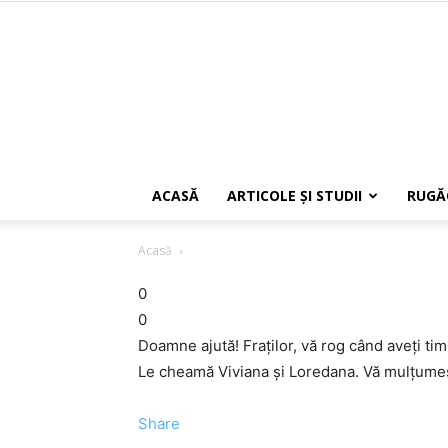
ACASĂ
ARTICOLE ŞI STUDII
RUGĂ
Acasă
0
0
Doamne ajută! Fraţilor, vă rog când aveţi timp
Le cheamă Viviana şi Loredana. Vă mulţume
Share