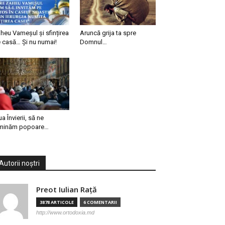
heu Vameșul și sfințirea
Aruncă grija ta spre
 casă… Și nu numai!
Domnul…
ua Învierii, să ne
minăm popoare…
Autorii noștri
Preot Iulian Raţă
3878 ARTICOLE
6 COMENTARII
http://www.ortodoxia.md