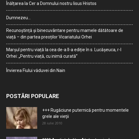
Înălțarea la Cer a Domnului nostru Iisus Hristos
Dumnezeu…
Recunoștință și binecuvântare pentru mamele dătătoare de
viață – din partea preoților Vicariatului Orhei
Marșul pentru viață la cea de-a II-a ediție în s. Lucășeuca, r-l
Orhei: „Pentru viață, cu inimă curată”
Învierea Fiului văduvei din Nain
POSTĂRI POPULARE
+++ Rugăciune puternică pentru momentele
grele ale vieţii
28 iulie 2010