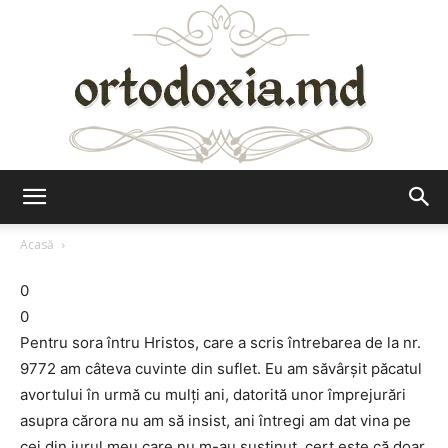
Ortodoxia.md
Acasă
0
0
Pentru sora întru Hristos, care a scris întrebarea de la nr.
9772 am câteva cuvinte din suflet. Eu am săvârşit păcatul
avortului în urmă cu mulţi ani, datorită unor împrejurări
asupra cărora nu am să insist, ani întregi am dat vina pe
cei din jurul meu care nu m-au susţinut, cert este că doar