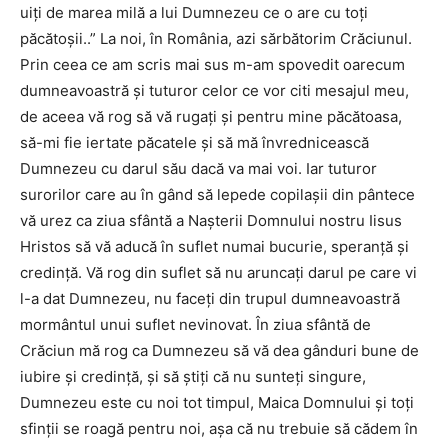
uiţi de marea milă a lui Dumnezeu ce o are cu toţi
păcătoşii..” La noi, în România, azi sărbătorim Crăciunul.
Prin ceea ce am scris mai sus m-am spovedit oarecum
dumneavoastră şi tuturor celor ce vor citi mesajul meu,
de aceea vă rog să vă rugaţi şi pentru mine păcătoasa,
să-mi fie iertate păcatele şi să mă învrednicească
Dumnezeu cu darul său dacă va mai voi. Iar tuturor
surorilor care au în gând să lepede copilaşii din pântece
vă urez ca ziua sfântă a Naşterii Domnului nostru Iisus
Hristos să vă aducă în suflet numai bucurie, speranţă şi
credinţă. Vă rog din suflet să nu aruncaţi darul pe care vi
l-a dat Dumnezeu, nu faceţi din trupul dumneavoastră
mormântul unui suflet nevinovat. În ziua sfântă de
Crăciun mă rog ca Dumnezeu să vă dea gânduri bune de
iubire şi credinţă, şi să ştiţi că nu sunteţi singure,
Dumnezeu este cu noi tot timpul, Maica Domnului şi toţi
sfinţii se roagă pentru noi, aşa că nu trebuie să cădem în