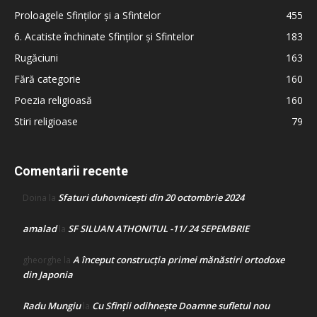
Proloagele Sfinților și a Sfintelor
455
6. Acatiste închinate Sfinților și Sfintelor
183
Rugăciuni
163
Fără categorie
160
Poezia religioasă
160
Stiri religioase
79
Comentarii recente
Sfaturi duhovnicești din 20 octombrie 2024
Doina
la
amalad
SF SILUAN ATHONITUL -11/ 24 SEPEMBRIE
la
A început construcţia primei mănăstiri ortodoxe
gheorghe
la
din Japonia
Radu Mungiu
Cu Sfinții odihnește Doamne sufletul nou
la