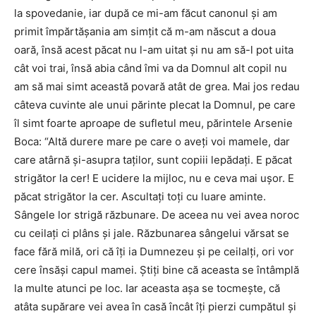
la spovedanie, iar după ce mi-am făcut canonul şi am
primit împărtăşania am simţit că m-am născut a doua
oară, însă acest păcat nu l-am uitat şi nu am să-l pot uita
cât voi trai, însă abia când îmi va da Domnul alt copil nu
am să mai simt această povară atât de grea. Mai jos redau
câteva cuvinte ale unui părinte plecat la Domnul, pe care
îl simt foarte aproape de sufletul meu, părintele Arsenie
Boca: “Altă durere mare pe care o aveţi voi mamele, dar
care atârnă şi-asupra taţilor, sunt copiii lepădaţi. E păcat
strigător la cer! E ucidere la mijloc, nu e ceva mai uşor. E
păcat strigător la cer. Ascultaţi toţi cu luare aminte.
Sângele lor strigă răzbunare. De aceea nu vei avea noroc
cu ceilaţi ci plâns şi jale. Răzbunarea sângelui vărsat se
face fără milă, ori că îţi ia Dumnezeu şi pe ceilalţi, ori vor
cere însăşi capul mamei. Ştiţi bine că aceasta se întâmplă
la multe atunci pe loc. Iar aceasta aşa se tocmeşte, că
atâta supărare vei avea în casă încât îţi pierzi cumpătul şi