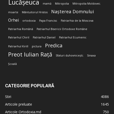
Lucășeuca
mamă
Mitropolia
Mitropolia Moldovei;
Nașterea Domnului
moarte
Mântuitorul Hristos
Orhei
ortodoxia
Papa Francisc
Patriarhia de la Moscova
Patriarhia Română
Patriarhul Bisericii Ortodoxe Române
Patriarhul Chiril
Patriarhul Daniel
Patriarhul Ecumenic
Predica
Patriarhul Kirill
pictura
Preot Iulian Rață
Sfaturi duhovnicești;
Sinaxa
Școală
CATEGORIE POPULARĂ
Stiri
4086
Articole preluate
1645
Articole Ortodoxia.md
750