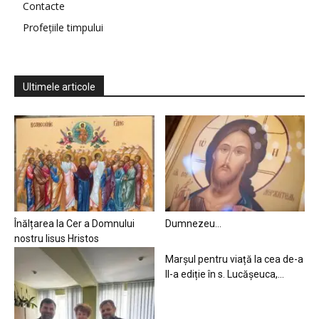
Contacte
Profețiile timpului
Ultimele articole
Înălțarea la Cer a Domnului
Dumnezeu…
nostru Iisus Hristos
Marșul pentru viață la cea de-a
II-a ediție în s. Lucășeuca,...