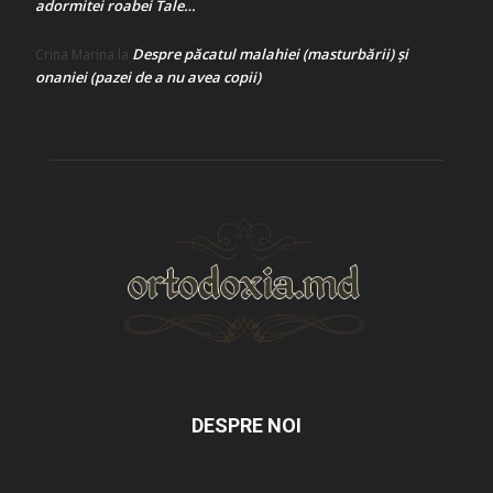
adormitei roabei Tale…
Despre păcatul malahiei (masturbării) şi
Crina Marina
la
onaniei (pazei de a nu avea copii)
DESPRE NOI