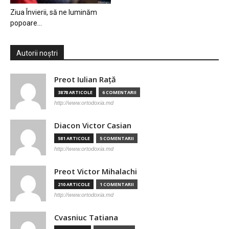
Ziua Învierii, să ne luminăm
popoare…
Autorii noștri
Preot Iulian Raţă
3878 ARTICOLE
6 COMENTARII
http://www.ortodoxia.md
Diacon Victor Casian
581 ARTICOLE
5 COMENTARII
http://www.ortodoxia.md
Preot Victor Mihalachi
210 ARTICOLE
1 COMENTARII
http://www.ortodoxia.md
Cvasniuc Tatiana