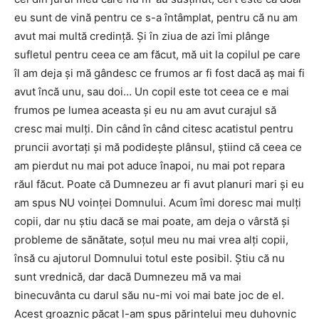
eu sunt de vină pentru ce s-a întâmplat, pentru că nu am
avut mai multă credinţă. Şi în ziua de azi îmi plânge
sufletul pentru ceea ce am făcut, mă uit la copilul pe care
îl am deja şi mă gândesc ce frumos ar fi fost dacă aş mai fi
avut încă unu, sau doi… Un copil este tot ceea ce e mai
frumos pe lumea aceasta şi eu nu am avut curajul să
cresc mai mulţi. Din când în când citesc acatistul pentru
pruncii avortaţi şi mă podideşte plânsul, ştiind că ceea ce
am pierdut nu mai pot aduce înapoi, nu mai pot repara
răul făcut. Poate că Dumnezeu ar fi avut planuri mari şi eu
am spus NU voinţei Domnului. Acum îmi doresc mai mulţi
copii, dar nu ştiu dacă se mai poate, am deja o vârstă şi
probleme de sănătate, soţul meu nu mai vrea alţi copii,
însă cu ajutorul Domnului totul este posibil. Ştiu că nu
sunt vrednică, dar dacă Dumnezeu mă va mai
binecuvânta cu darul său nu-mi voi mai bate joc de el.
Acest groaznic păcat l-am spus părintelui meu duhovnic