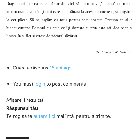
Dragii mei,sper ca cele mărturisite aici să fie o povață demnă de urmat
pentru toate mamele și tații care sunt părtași la acest neomenesc, și strigător
la cer păcat. Să ne rugăm cu toții pentru sora noastră Cristina ca să o
binecuvinteze Domnul cu ceia ce își dorește și prin asta săi dea pace și
liniște în suflet și ertare de păcatul săvârșit.
Prot Victor Mihalachi
Guest
a răspuns
15 ani ago
You must
login
to post comments
Afișare 1 rezultat
Răspunsul tău
Te rog să te
autentifici
mai întâi pentru a trimite.