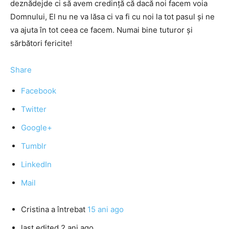
deznădejde ci să avem credinţă că dacă noi facem voia
Domnului, El nu ne va lăsa ci va fi cu noi la tot pasul şi ne
va ajuta în tot ceea ce facem. Numai bine tuturor şi
sărbători fericite!
Share
Facebook
Twitter
Google+
Tumblr
LinkedIn
Mail
Cristina
a întrebat
15 ani ago
last edited 2 ani ago