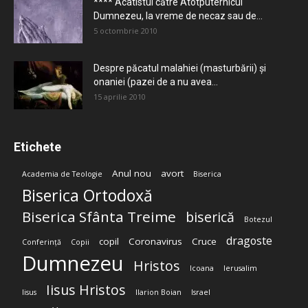
**** Acatistul către Atotputernicul
Dumnezeu, la vreme de necaz sau de...
5 octombrie 2010
Despre păcatul malahiei (masturbării) şi
onaniei (pazei de a nu avea...
15 aprilie 2010
Etichete
Anul nou
avort
Academia de Teologie
Biserica
Biserica Ortodoxă
Biserica Sfânta Treime
biserică
Botezul
dragoste
copil
Coronavirus
Cruce
Conferință
Copii
Dumnezeu
Hristos
Icoana
Ierusalim
Iisus Hristos
Iisus
Ilarion Boian
Israel