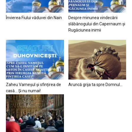
Învierea Fiului văduvei din Nain
Despre minunea vindecării
slăbănogului din Capernaum și
Rugăciunea inimii
Zaheu Vameșul și sfințirea de
Aruncă grija ta spre Domnul…
casă… Și nu numai!