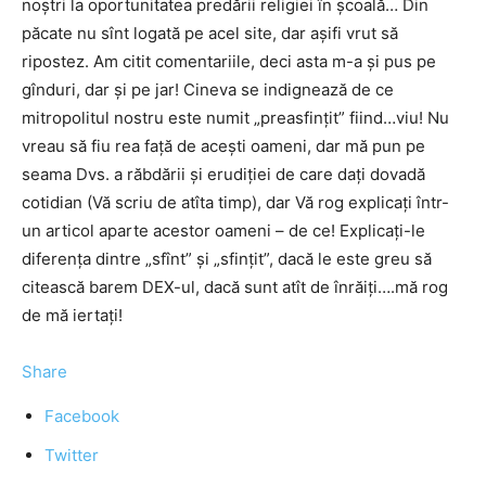
noştri la oportunitatea predării religiei în şcoală… Din
păcate nu sînt logată pe acel site, dar aşifi vrut să
ripostez. Am citit comentariile, deci asta m-a şi pus pe
gînduri, dar şi pe jar! Cineva se indignează de ce
mitropolitul nostru este numit „preasfinţit” fiind…viu! Nu
vreau să fiu rea faţă de aceşti oameni, dar mă pun pe
seama Dvs. a răbdării şi erudiţiei de care daţi dovadă
cotidian (Vă scriu de atîta timp), dar Vă rog explicaţi într-
un articol aparte acestor oameni – de ce! Explicaţi-le
diferenţa dintre „sfînt” şi „sfinţit”, dacă le este greu să
citească barem DEX-ul, dacă sunt atît de înrăiţi….mă rog
de mă iertaţi!
Share
Facebook
Twitter