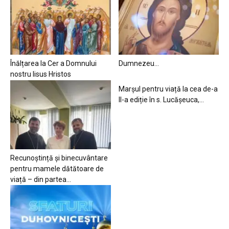
Înălțarea la Cer a Domnului
Dumnezeu…
nostru Iisus Hristos
Marșul pentru viață la cea de-a
II-a ediție în s. Lucășeuca,...
Recunoștință și binecuvântare
pentru mamele dătătoare de
viață – din partea...