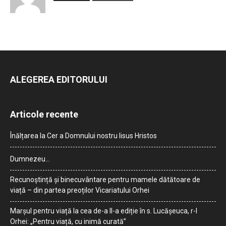
ALEGEREA EDITORULUI
Articole recente
Înălțarea la Cer a Domnului nostru Iisus Hristos
Dumnezeu…
Recunoștință și binecuvântare pentru mamele dătătoare de
viață – din partea preoților Vicariatului Orhei
Marșul pentru viață la cea de-a II-a ediție în s. Lucășeuca, r-l
Orhei: „Pentru viață, cu inimă curată”