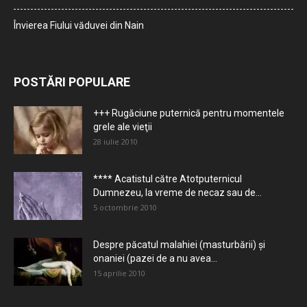
Învierea Fiului văduvei din Nain
POSTĂRI POPULARE
+++ Rugăciune puternică pentru momentele
grele ale vieţii
28 iulie 2010
**** Acatistul către Atotputernicul
Dumnezeu, la vreme de necaz sau de...
5 octombrie 2010
Despre păcatul malahiei (masturbării) şi
onaniei (pazei de a nu avea...
15 aprilie 2010