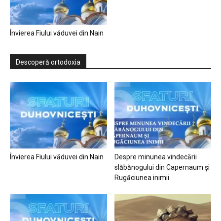
Învierea Fiului văduvei din Nain
Descoperă ortodoxia
Învierea Fiului văduvei din Nain
Despre minunea vindecării
slăbănogului din Capernaum și
Rugăciunea inimii