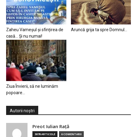
Zaheu Vameșul și sfințirea de
Aruncă grija ta spre Domnul…
casă… Și nu numai!
Ziua Învierii, să ne luminăm
popoare…
Autorii noștri
Preot Iulian Raţă
3878 ARTICOLE
6 COMENTARII