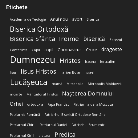
Etichete
Anul nou
avort
Academia de Teologie
Biserica
Biserica Ortodoxă
Biserica Sfânta Treime
biserică
Botezul
dragoste
copil
Coronavirus
Cruce
Conferință
Copii
Dumnezeu
Hristos
Icoana
Ierusalim
Iisus Hristos
Iisus
Ilarion Boian
Israel
Lucășeuca
mamă
Mitropolia
Mitropolia Moldovei;
Nașterea Domnului
moarte
Mântuitorul Hristos
Orhei
ortodoxia
Papa Francisc
Patriarhia de la Moscova
Patriarhia Română
Patriarhul Bisericii Ortodoxe Române
Patriarhul Chiril
Patriarhul Daniel
Patriarhul Ecumenic
Predica
Patriarhul Kirill
pictura