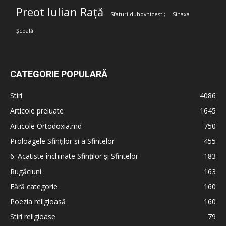
Preot Iulian Rață
Sfaturi duhovnicești;
Sinaxa
Școală
CATEGORIE POPULARĂ
Stiri
4086
Articole preluate
1645
Articole Ortodoxia.md
750
Proloagele Sfinților și a Sfintelor
455
6. Acatiste închinate Sfinților și Sfintelor
183
Rugăciuni
163
Fără categorie
160
Poezia religioasă
160
Stiri religioase
79