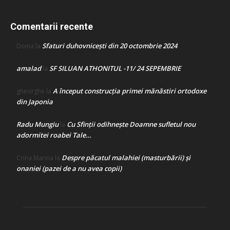
Comentarii recente
Sfaturi duhovnicești din 20 octombrie 2024
Doina
la
amalad
SF SILUAN ATHONITUL -11/ 24 SEPEMBRIE
la
A început construcţia primei mănăstiri ortodoxe
gheorghe
la
din Japonia
Radu Mungiu
Cu Sfinții odihnește Doamne sufletul nou
la
adormitei roabei Tale…
Despre păcatul malahiei (masturbării) şi
Crina Marina
la
onaniei (pazei de a nu avea copii)