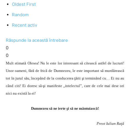
Oldest First
Random
Recent activ
Răspunde la această întrebare
0
0
Mult stimată Olesea! Nu le este lor interesant să citească astfel de lucruri!
Unor oameni, fără de frică de Dumnezeu, le este important să murdărească
tot în jurul său, începând de la conducerea ţării şi terminând cu… Ei nu au
când citi! Ei doresc să-şi manifeste „intelectul”, care de cele mai dese ori
nici nu există la ei!
Dumnezeu să ne ierte şi să ne mântuiască!
Preot Iulian Raţă