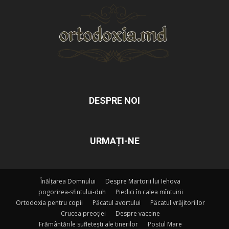
DESPRE NOI
URMAȚI-NE
Înălțarea Domnului
Despre Martorii lui Iehova
pogorirea-sfintului-duh
Piedici în calea mîntuirii
Ortodoxia pentru copii
Păcatul avortului
Păcatul vrăjitoriilor
Crucea preoției
Despre vaccine
Frământările sufletești ale tinerilor
Postul Mare