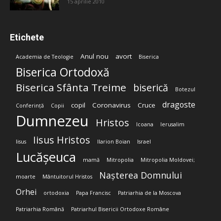
15 aprilie 2010
Etichete
Anul nou
avort
Academia de Teologie
Biserica
Biserica Ortodoxă
Biserica Sfânta Treime
biserică
Botezul
dragoste
copil
Coronavirus
Cruce
Conferință
Copii
Dumnezeu
Hristos
Icoana
Ierusalim
Iisus Hristos
Iisus
Ilarion Boian
Israel
Lucășeuca
mamă
Mitropolia
Mitropolia Moldovei;
Nașterea Domnului
moarte
Mântuitorul Hristos
Orhei
ortodoxia
Papa Francisc
Patriarhia de la Moscova
Patriarhia Română
Patriarhul Bisericii Ortodoxe Române