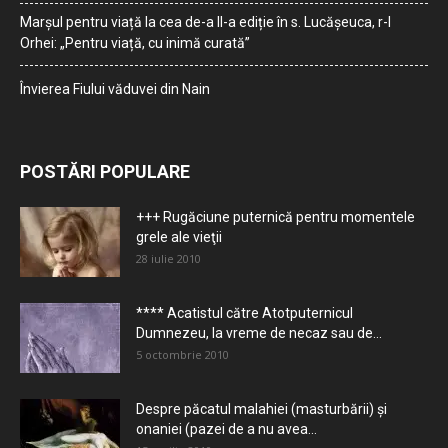
Marșul pentru viață la cea de-a II-a ediție în s. Lucășeuca, r-l
Orhei: „Pentru viață, cu inimă curată”
Învierea Fiului văduvei din Nain
POSTĂRI POPULARE
+++ Rugăciune puternică pentru momentele
grele ale vieţii
28 iulie 2010
**** Acatistul către Atotputernicul
Dumnezeu, la vreme de necaz sau de...
5 octombrie 2010
Despre păcatul malahiei (masturbării) şi
onaniei (pazei de a nu avea...