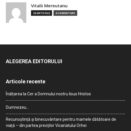
Vitalii Mereutanu
23 ARTICOLE
0 COMENTARII
ALEGEREA EDITORULUI
Articole recente
Înălțarea la Cer a Domnului nostru Iisus Hristos
Dumnezeu…
Recunoștință și binecuvântare pentru mamele dătătoare de
viață – din partea preoților Vicariatului Orhei