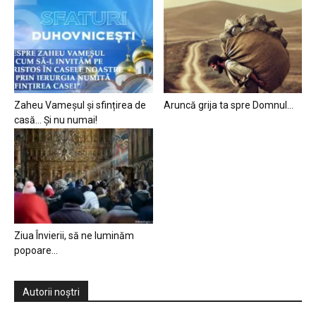
Zaheu Vameșul și sfințirea de
Aruncă grija ta spre Domnul…
casă… Și nu numai!
Ziua Învierii, să ne luminăm
popoare…
Autorii noștri