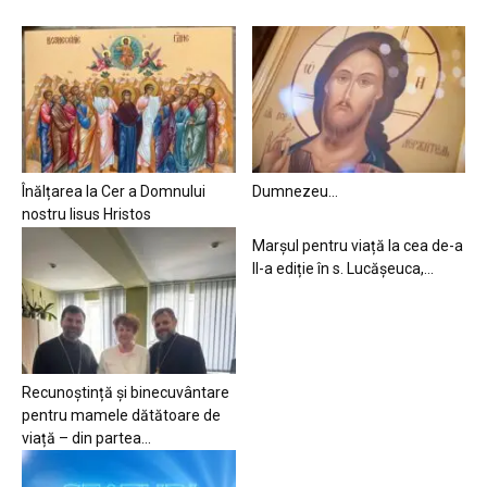
Înălțarea la Cer a Domnului
Dumnezeu…
nostru Iisus Hristos
Marșul pentru viață la cea de-a
II-a ediție în s. Lucășeuca,...
Recunoștință și binecuvântare
pentru mamele dătătoare de
viață – din partea...