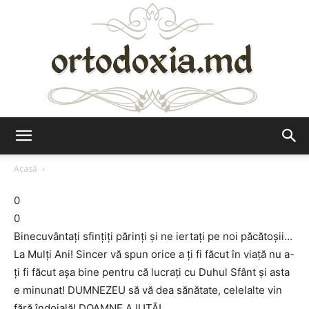
Ortodoxia.md
Acasă
0
0
Binecuvântați sfințiți părinți și ne iertați pe noi păcătoșii…
La Mulți Ani! Sincer vă spun orice a ți fi făcut în viață nu a-
ți fi făcut așa bine pentru că lucrați cu Duhul Sfânt și asta
e minunat! DUMNEZEU să vă dea sănătate, celelalte vin
fără îndoială! DOAMNE AJUTĂ!