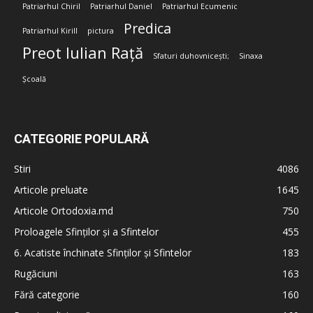
Patriarhul Chiril
Patriarhul Daniel
Patriarhul Ecumenic
Predica
Patriarhul Kirill
pictura
Preot Iulian Rață
Sfaturi duhovnicești;
Sinaxa
Școală
CATEGORIE POPULARĂ
Stiri
4086
Articole preluate
1645
Articole Ortodoxia.md
750
Proloagele Sfinților și a Sfintelor
455
6. Acatiste închinate Sfinților și Sfintelor
183
Rugăciuni
163
Fără categorie
160