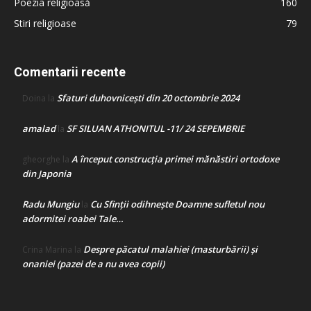
Poezia religioasă
160
Stiri religioase
79
Comentarii recente
Sfaturi duhovnicești din 20 octombrie 2024
Doina
la
amalad
SF SILUAN ATHONITUL -11/ 24 SEPEMBRIE
la
A început construcţia primei mănăstiri ortodoxe
gheorghe
la
din Japonia
Radu Mungiu
Cu Sfinții odihnește Doamne sufletul nou
la
adormitei roabei Tale…
Despre păcatul malahiei (masturbării) şi
Crina Marina
la
onaniei (pazei de a nu avea copii)