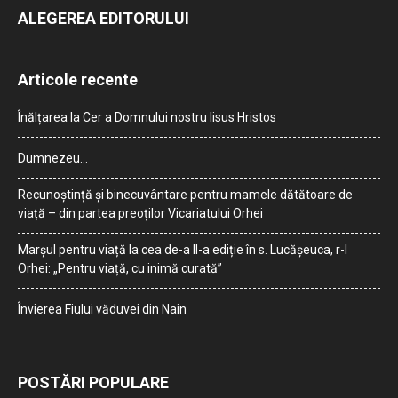
ALEGEREA EDITORULUI
Articole recente
Înălțarea la Cer a Domnului nostru Iisus Hristos
Dumnezeu…
Recunoștință și binecuvântare pentru mamele dătătoare de
viață – din partea preoților Vicariatului Orhei
Marșul pentru viață la cea de-a II-a ediție în s. Lucășeuca, r-l
Orhei: „Pentru viață, cu inimă curată”
Învierea Fiului văduvei din Nain
POSTĂRI POPULARE