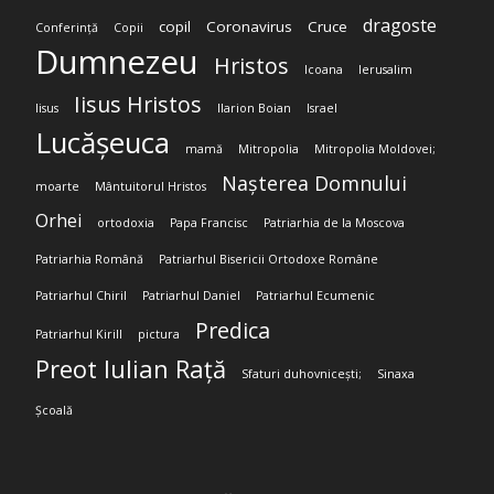
dragoste
copil
Coronavirus
Cruce
Conferință
Copii
Dumnezeu
Hristos
Icoana
Ierusalim
Iisus Hristos
Iisus
Ilarion Boian
Israel
Lucășeuca
mamă
Mitropolia
Mitropolia Moldovei;
Nașterea Domnului
moarte
Mântuitorul Hristos
Orhei
ortodoxia
Papa Francisc
Patriarhia de la Moscova
Patriarhia Română
Patriarhul Bisericii Ortodoxe Române
Patriarhul Chiril
Patriarhul Daniel
Patriarhul Ecumenic
Predica
Patriarhul Kirill
pictura
Preot Iulian Rață
Sfaturi duhovnicești;
Sinaxa
Școală