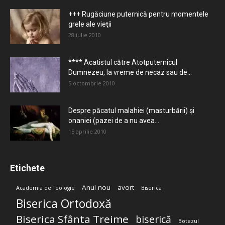
+++ Rugăciune puternică pentru momentele
grele ale vieţii
28 iulie 2010
**** Acatistul către Atotputernicul
Dumnezeu, la vreme de necaz sau de...
5 octombrie 2010
Despre păcatul malahiei (masturbării) şi
onaniei (pazei de a nu avea...
15 aprilie 2010
Etichete
Anul nou
avort
Academia de Teologie
Biserica
Biserica Ortodoxă
Biserica Sfânta Treime
biserică
Botezul