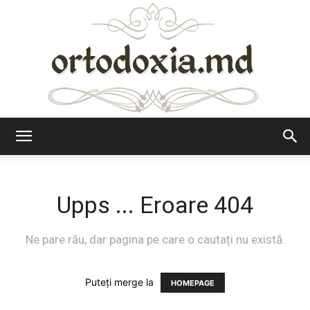
Ortodoxia.md
Upps ... Eroare 404
Ne pare rău, dar pagina pe care o cautați nu există.
Puteți merge la
HOMEPAGE