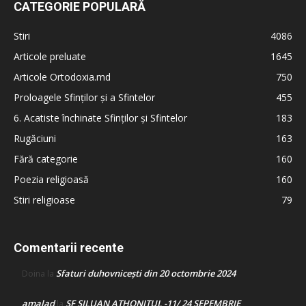
CATEGORIE POPULARĂ
Stiri
4086
Articole preluate
1645
Articole Ortodoxia.md
750
Proloagele Sfinților și a Sfintelor
455
6. Acatiste închinate Sfinților și Sfintelor
183
Rugăciuni
163
Fără categorie
160
Poezia religioasă
160
Stiri religioase
79
Comentarii recente
Sfaturi duhovnicești din 20 octombrie 2024
Doina
la
amalad
SF SILUAN ATHONITUL -11/ 24 SEPEMBRIE
la