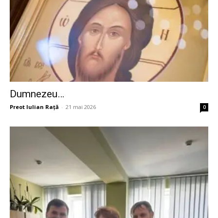
Dumnezeu…
Preot Iulian Raţă
-
21 mai 2026
0