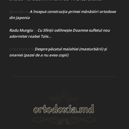
A început construcţia primei mănăstiri ortodoxe
gheorghe
la
din Japonia
Radu Mungiu
Cu Sfinții odihnește Doamne sufletul nou
la
adormitei roabei Tale…
Despre păcatul malahiei (masturbării) şi
Crina Marina
la
onaniei (pazei de a nu avea copii)