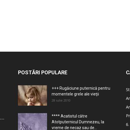
POSTĂRI POPULARE
C
+++ Rugăciune puternică pentru
St
momentele grele ale vieţii
Ar
28 iulie 2010
Ar
Pr
**** Acatistul către
Atotputernicul Dumnezeu, la
6.
vreme de necaz sau de...