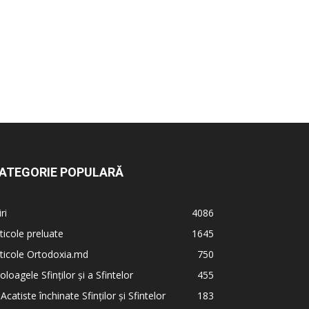
ATEGORIE POPULARĂ
iri
4086
ticole preluate
1645
ticole Ortodoxia.md
750
oloagele Sfinților și a Sfintelor
455
 Acatiste închinate Sfinților și Sfintelor
183