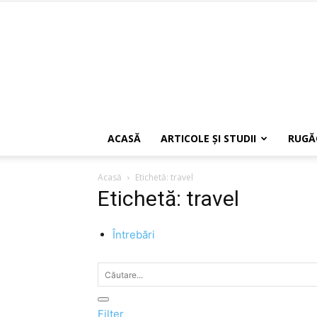
ACASĂ
ARTICOLE ŞI STUDII
RUGĂ
Acasă
Etichetă: travel
Etichetă: travel
Întrebări
Filter