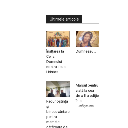
Ultimele articole
Înălțarea la
Dumnezeu…
Cer a
Domnului
nostru Iisus
Hristos
Marșul pentru
viață la cea
de-a II-a ediție
în s.
Recunoștință
Lucășeuca,...
și
binecuvântare
pentru
mamele
dătătoare de