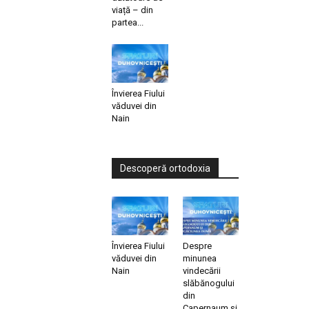
viață – din
partea...
Învierea Fiului
văduvei din
Nain
Descoperă ortodoxia
Învierea Fiului
Despre
văduvei din
minunea
Nain
vindecării
slăbănogului
din
Capernaum și