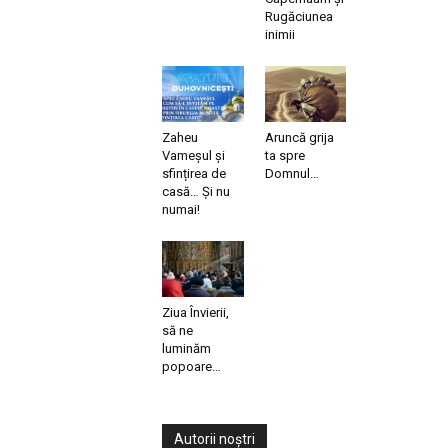
Rugăciunea
inimii
Zaheu
Aruncă grija
Vameșul și
ta spre
sfințirea de
Domnul…
casă… Și nu
numai!
Ziua Învierii,
să ne
luminăm
popoare…
Autorii noștri