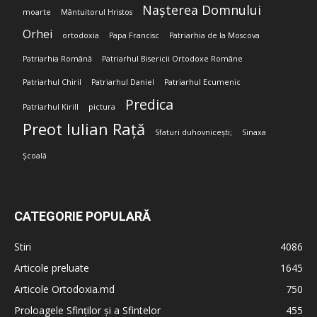
Nașterea Domnului
moarte
Mântuitorul Hristos
Orhei
ortodoxia
Papa Francisc
Patriarhia de la Moscova
Patriarhia Română
Patriarhul Bisericii Ortodoxe Române
Patriarhul Chiril
Patriarhul Daniel
Patriarhul Ecumenic
Predica
Patriarhul Kirill
pictura
Preot Iulian Rață
Sfaturi duhovnicești;
Sinaxa
Școală
CATEGORIE POPULARĂ
Stiri
4086
Articole preluate
1645
Articole Ortodoxia.md
750
Proloagele Sfinților și a Sfintelor
455