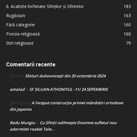
6. Acatiste închinate Sfinților și Sfintelor
183
Rugăciuni
163
Fără categorie
160
Poezia religioasă
160
Stiri religioase
79
Comentarii recente
Sfaturi duhovnicești din 20 octombrie 2024
Doina
la
amalad
SF SILUAN ATHONITUL -11/ 24 SEPEMBRIE
la
A început construcţia primei mănăstiri ortodoxe
gheorghe
la
din Japonia
Radu Mungiu
Cu Sfinții odihnește Doamne sufletul nou
la
adormitei roabei Tale…