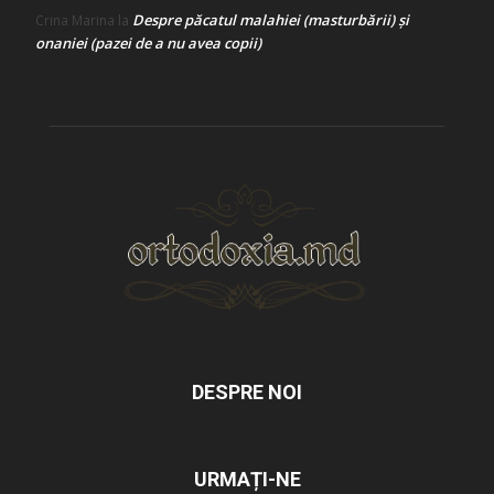
Despre păcatul malahiei (masturbării) şi
Crina Marina
la
onaniei (pazei de a nu avea copii)
DESPRE NOI
URMAȚI-NE