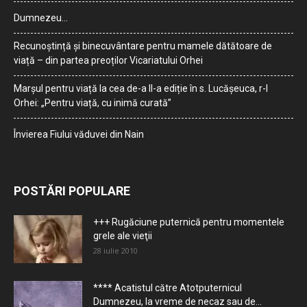
Dumnezeu…
Recunoștință și binecuvântare pentru mamele dătătoare de
viață – din partea preoților Vicariatului Orhei
Marșul pentru viață la cea de-a II-a ediție în s. Lucășeuca, r-l
Orhei: „Pentru viață, cu inimă curată”
Învierea Fiului văduvei din Nain
POSTĂRI POPULARE
+++ Rugăciune puternică pentru momentele
grele ale vieţii
28 iulie 2010
**** Acatistul către Atotputernicul
Dumnezeu, la vreme de necaz sau de...