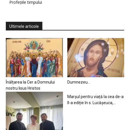
Profețiile timpului
Ultimele articole
Înălțarea la Cer a Domnului
Dumnezeu…
nostru Iisus Hristos
Marșul pentru viață la cea de-a
II-a ediție în s. Lucășeuca,...