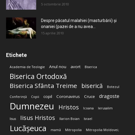
5 octombrie 2010
Despre păcatul malahiei (masturbării) şi
onaniei (pazei de a nu avea...
15 aprilie 2010
Etichete
Anul nou
avort
Academia de Teologie
Biserica
Biserica Ortodoxă
Biserica Sfânta Treime
biserică
Botezul
dragoste
copil
Coronavirus
Cruce
Conferință
Copii
Dumnezeu
Hristos
Icoana
Ierusalim
Iisus Hristos
Iisus
Ilarion Boian
Israel
Lucășeuca
mamă
Mitropolia
Mitropolia Moldovei;