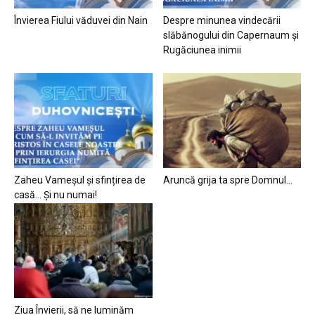
Învierea Fiului văduvei din Nain
Despre minunea vindecării
slăbănogului din Capernaum și
Rugăciunea inimii
Zaheu Vameșul și sfințirea de
Aruncă grija ta spre Domnul…
casă… Și nu numai!
Ziua Învierii, să ne luminăm