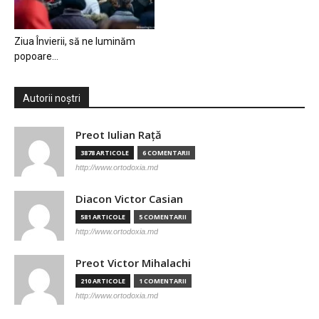
Ziua Învierii, să ne luminăm
popoare…
Autorii noștri
Preot Iulian Raţă
3878 ARTICOLE
6 COMENTARII
http://www.ortodoxia.md
Diacon Victor Casian
581 ARTICOLE
5 COMENTARII
http://www.ortodoxia.md
Preot Victor Mihalachi
210 ARTICOLE
1 COMENTARII
http://www.ortodoxia.md