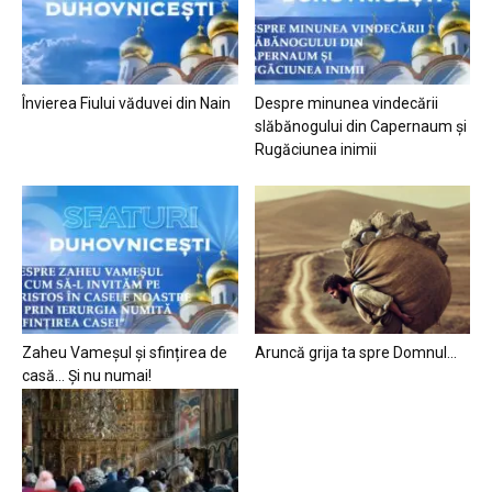
Învierea Fiului văduvei din Nain
Despre minunea vindecării
slăbănogului din Capernaum și
Rugăciunea inimii
Zaheu Vameșul și sfințirea de
Aruncă grija ta spre Domnul…
casă… Și nu numai!