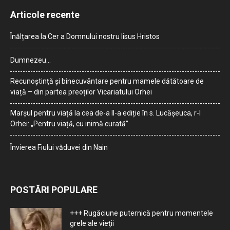
Articole recente
Înălțarea la Cer a Domnului nostru Iisus Hristos
Dumnezeu…
Recunoștință și binecuvântare pentru mamele dătătoare de
viață – din partea preoților Vicariatului Orhei
Marșul pentru viață la cea de-a II-a ediție în s. Lucășeuca, r-l
Orhei: „Pentru viață, cu inimă curată”
Învierea Fiului văduvei din Nain
POSTĂRI POPULARE
+++ Rugăciune puternică pentru momentele
grele ale vieţii