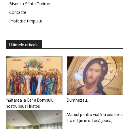
Biserica Sfinta Treime
Contacte
Profețiile timpului
Ultimele articole
Înălțarea la Cer a Domnului
Dumnezeu…
nostru Iisus Hristos
Marșul pentru viață la cea de-a
II-a ediție în s. Lucășeuca,...