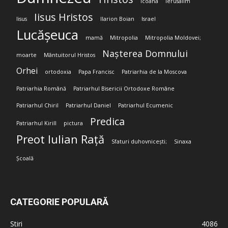
Icoana
Ierusalim
Iisus Hristos
Iisus
Ilarion Boian
Israel
Lucășeuca
mamă
Mitropolia
Mitropolia Moldovei;
Nașterea Domnului
moarte
Mântuitorul Hristos
Orhei
ortodoxia
Papa Francisc
Patriarhia de la Moscova
Patriarhia Română
Patriarhul Bisericii Ortodoxe Române
Patriarhul Chiril
Patriarhul Daniel
Patriarhul Ecumenic
Predica
Patriarhul Kirill
pictura
Preot Iulian Rață
Sfaturi duhovnicești;
Sinaxa
Școală
CATEGORIE POPULARĂ
Stiri
4086