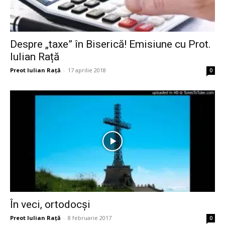
Despre „taxe” în Biserică! Emisiune cu Prot.
Iulian Rață
Preot Iulian Raţă
-
17 aprilie 2018
0
În veci, ortodocși
Preot Iulian Raţă
-
8 februarie 2017
0