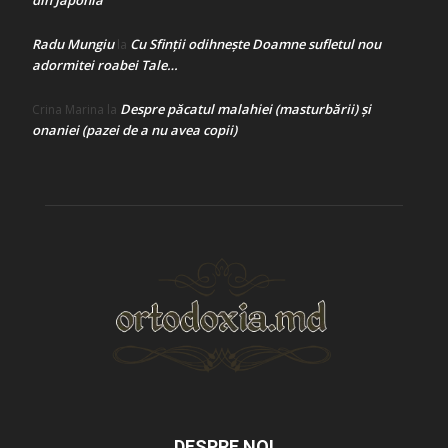
din Japonia
Radu Mungiu
Cu Sfinții odihnește Doamne sufletul nou
la
adormitei roabei Tale…
Despre păcatul malahiei (masturbării) şi
Crina Marina
la
onaniei (pazei de a nu avea copii)
DESPRE NOI