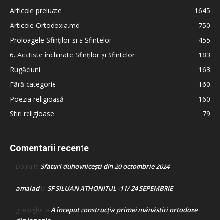
Articole preluate
1645
Articole Ortodoxia.md
750
Proloagele Sfinților și a Sfintelor
455
6. Acatiste închinate Sfinților și Sfintelor
183
Rugăciuni
163
Fără categorie
160
Poezia religioasă
160
Stiri religioase
79
Comentarii recente
Sfaturi duhovnicești din 20 octombrie 2024
Doina
la
amalad
SF SILUAN ATHONITUL -11/ 24 SEPEMBRIE
la
A început construcţia primei mănăstiri ortodoxe
gheorghe
la