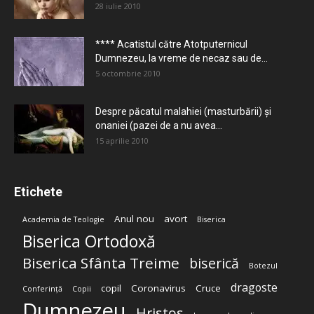
28 iulie 2010
**** Acatistul către Atotputernicul
Dumnezeu, la vreme de necaz sau de...
5 octombrie 2010
Despre păcatul malahiei (masturbării) şi
onaniei (pazei de a nu avea...
15 aprilie 2010
Etichete
Anul nou
avort
Academia de Teologie
Biserica
Biserica Ortodoxă
Biserica Sfânta Treime
biserică
Botezul
dragoste
copil
Coronavirus
Cruce
Conferință
Copii
Dumnezeu
Hristos