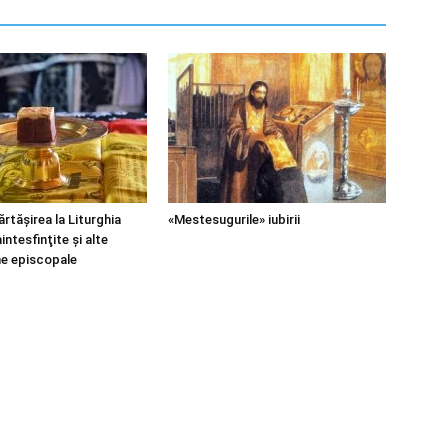
rtăşirea la Liturghia
«Mestesugurile» iubirii
intesfinţite şi alte
e episcopale