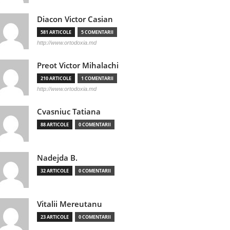
Diacon Victor Casian
581 ARTICOLE
5 COMENTARII
http://www.ortodoxia.md
Preot Victor Mihalachi
210 ARTICOLE
1 COMENTARII
http://www.ortodoxia.md
Cvasniuc Tatiana
88 ARTICOLE
0 COMENTARII
Nadejda B.
32 ARTICOLE
0 COMENTARII
Vitalii Mereutanu
23 ARTICOLE
0 COMENTARII