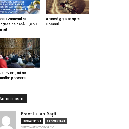
heu Vameșul și
Aruncă grija ta spre
ințirea de casă… Și nu
Domnul…
mai!
ua Învierii, să ne
minăm popoare…
Autorii noștri
Preot Iulian Raţă
3878 ARTICOLE
6 COMENTARII
http://www.ortodoxia.md