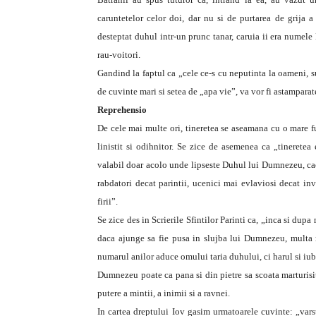
caruntetelor celor doi, dar nu si de purtarea de grija 
desteptat duhul intr-un prunc tanar, caruia ii era numele 
rau-voitori.
Gandind la faptul ca „cele ce-s cu neputinta la oameni,
de cuvinte mari si setea de „apa vie”, va vor fi astampara
Reprehensio
De cele mai multe ori, tineretea se aseamana cu o mare fu
linistit si odihnitor. Se zice de asemenea ca „tineretea 
valabil doar acolo unde lipseste Duhul lui Dumnezeu, caci
rabdatori decat parintii, ucenici mai evlaviosi decat in
firii”.
Se zice des in Scrierile Sfintilor Parinti ca, „inca si dupa 
daca ajunge sa fie pusa in slujba lui Dumnezeu, multa 
numarul anilor aduce omului taria duhului, ci harul si iu
Dumnezeu poate ca pana si din pietre sa scoata marturisitor
putere a mintii, a inimii si a ravnei.
In cartea dreptului Iov gasim urmatoarele cuvinte: „vars