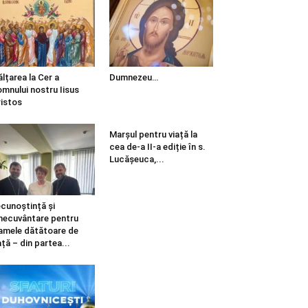
ălțarea la Cer a
Dumnezeu…
mnului nostru Iisus
istos
Marșul pentru viață la
cea de-a II-a ediție în s.
Lucășeuca,...
cunoștință și
necuvântare pentru
mele dătătoare de
ață – din partea...