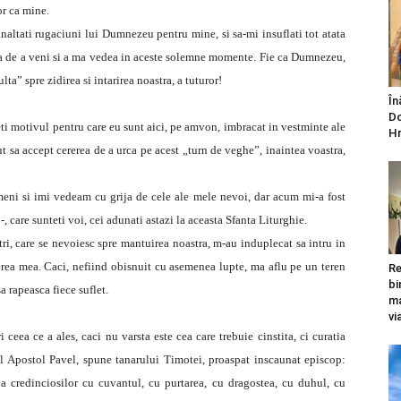
or ca mine.
a inaltati rugaciuni lui Dumnezeu pentru mine, si sa-mi insuflati tot atata
vna de a veni si a ma vedea in aceste solemne momente. Fie ca Dumnezeu,
a” spre zidirea si intarirea noastra, a tuturor!
În
Do
eti motivul pentru care eu sunt aici, pe amvon, imbracat in vestminte ale
Hr
ut sa accept cererea de a urca pe acest „turn de veghe”, inaintea voastra,
meni si imi vedeam cu grija de cele ale mele nevoi, dar acum mi-a fost
, care sunteti voi, cei adunati astazi la aceasta Sfanta Liturghie.
tri, care se nevoiesc spre mantuirea noastra, m-au induplecat sa intru in
erea mea. Caci, nefiind obisnuit cu asemenea lupte, ma aflu pe un teren
Re
bi
a rapeasca fiece suflet.
ma
vi
 ceea ce a ales, caci nu varsta este cea care trebuie cinstita, ci curatia
tul Apostol Pavel, spune tanarului Timotei, proaspat inscaunat episcop:
lda credinciosilor cu cuvantul, cu purtarea, cu dragostea, cu duhul, cu