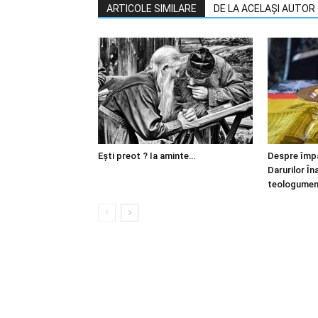
ARTICOLE SIMILARE
DE LA ACELAȘI AUTOR
Ești preot ? Ia aminte…
Despre împă
Darurilor Îna
teologumen