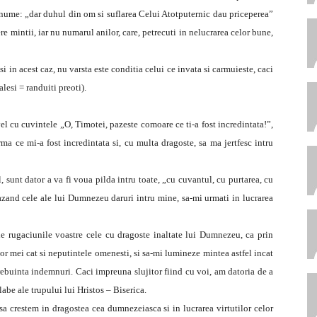
anume: „dar duhul din om si suflarea Celui Atotputernic dau priceperea”
e mintii, iar nu numarul anilor, care, petrecuti in nelucrarea celor bune,
si in acest caz, nu varsta este conditia celui ce invata si carmuieste, caci
lesi = randuiti preoti).
 cu cuvintele „O, Timotei, pazeste comoare ce ti-a fost incredintata!”,
rma ce mi-a fost incredintata si, cu multa dragoste, sa ma jertfesc intru
 sunt dator a va fi voua pilda intru toate, „cu cuvantul, cu purtarea, cu
vazand cele ale lui Dumnezeu daruri intru mine, sa-mi urmati in lucrarea
e rugaciunile voastre cele cu dragoste inaltate lui Dumnezeu, ca prin
or mei cat si neputintele omenesti, si sa-mi lumineze mintea astfel incat
trebuinta indemnuri. Caci impreuna slujitor fiind cu voi, am datoria de a
abe ale trupului lui Hristos – Biserica.
a crestem in dragostea cea dumnezeiasca si in lucrarea virtutilor celor