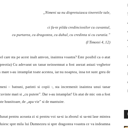
„Nimeni sa nu dispretuiasca tineretile tale,
ci fa-te pilda credinciosilor cu cuvantul,
cu purtarea, cu dragostea, cu duhul, cu credinta si cu curatia.”
(I Timotei 4, 12)
l care sta pe acest inalt amvon, inaintea voastra? Este posibil ca o atat
(preotia) Cu adevarat un tanar neinsemnat a fost asezat astazi veghetor
 mare s-au intamplat toate acestea, iar nu noaptea, insa tot sunt greu de
ni – batrani, parinti si copii -, sta incremenit inaintea unui tanar
vinte mari si „cu putere”. Dar s-au intamplat! Un atat de mic om a fost
nte hranitoare, de „apa vie” si de mantuire.
at pentru aceasta zi si pentru voi sa-si ia zborul si sa-mi lase mintea
dajduiesc spre mila lui Dumnezeu si spre dragostea voastra ce va indeamna