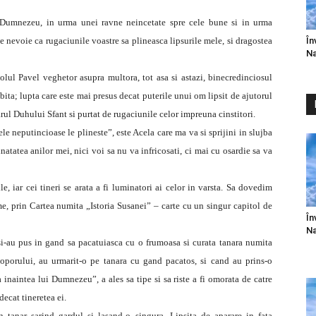
ui Dumnezeu, in urma unei ravne neincetate spre cele bune si in urma
În
te nevoie ca rugaciunile voastre sa plineasca lipsurile mele, si dragostea
Na
olul Pavel veghetor asupra multora, tot asa si astazi, binecredinciosul
ita; lupta care este mai presus decat puterile unui om lipsit de ajutorul
ul Duhului Sfant si purtat de rugaciunile celor impreuna cinstitori.
le neputincioase le plineste”, este Acela care ma va si sprijini in slujba
natatea anilor mei, nici voi sa nu va infricosati, ci mai cu osardie sa va
e, iar cei tineri se arata a fi luminatori ai celor in varsta. Sa dovedim
e, prin Cartea numita „Istoria Susanei” – carte cu un singur capitol de
În
Na
si-au pus in gand sa pacatuiasca cu o frumoasa si curata tanara numita
poporului, au urmarit-o pe tanara cu gand pacatos, si cand au prins-o
a inaintea lui Dumnezeu”, a ales sa tipe si sa riste a fi omorata de catre
decat tineretea ei.
n tanar sarind gardul si lasand-o singura. Lipsita de aparare in fata