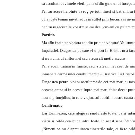
sa ascultati cuvintele vietii pana si din gura unui incepat
Pentru aceea fierbinte va rog pe toti, tineri si batrani, s
curaj cate teama mi-ati adus in suflet prin bucuria si ra
pentru rugaciunile voastre sa-mi dea „cuvant cu putere mult
Partitio
Ma aflu inaintea voastra tot din pricina voastra! Voi sunt
Imparatiei. Dragostea pe care vi-o port in Hristos m-a fac
si nu numarul anilor mei sau vreun alt motiv ascuns.
Pana acum traiam in liniste, caci stateam nevazut de ni
inmanata carma unei corabii marete – Biserica lui Hristos -
Dragostea pentru voi si ascultarea de cei mai mari ai nos
aceasta arena si in aceste lupte mai mari chiar decat put
nou si primejdios, in care vrajmasul iubirii noastre cauta s
Confirmatio
Dar Dumnezeu, care alege si randuieste toate, va si intari
vietii si pilda cea buna intru toate. In acest sens, Sfan
„Nimeni sa nu dispretuiasca tineretile tale, ci fa-te pi