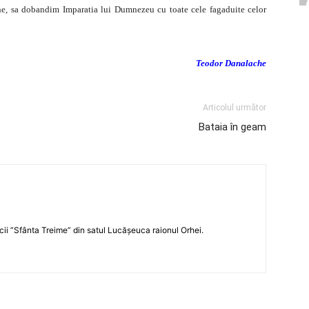
e, sa dobandim Imparatia lui Dumnezeu cu toate cele fagaduite celor
Teodor Danalache
Articolul următor
Bataia în geam
icii ”Sfânta Treime” din satul Lucășeuca raionul Orhei.