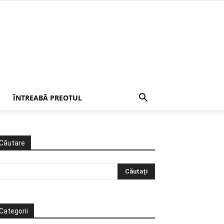
ÎNTREABĂ PREOTUL
Căutare
Categorii