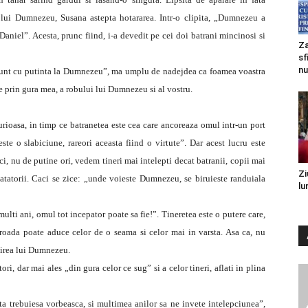
a lui Dumnezeu, Susana astepta hotararea. Intr-o clipita, „Dumnezeu a
Daniel”. Acesta, prunc fiind, i-a devedit pe cei doi batrani mincinosi si
Za
sf
nu
 sunt cu putinta la Dumnezeu”, ma umplu de nadejdea ca foamea voastra
te prin gura mea, a robului lui Dumnezeu si al vostru.
rioasa, in timp ce batranetea este cea care ancoreaza omul intr-un port
este o slabiciune, rareori aceasta fiind o virtute”. Dar acest lucru este
, nu de putine ori, vedem tineri mai intelepti decat batranii, copii mai
Zi
vatatorii. Caci se zice: „unde voieste Dumnezeu, se biruieste randuiala
lu
multi ani, omul tot ince­pator poate sa fie!”. Tineretea este o putere care,
roada poate aduce celor de o seama si celor mai in varsta. Asa ca, nu
birea lui Dumnezeu.
i, dar mai ales „din gura celor ce sug” si a celor tineri, aflati in plina
ta trebuiesa vorbeasca, si multimea anilor sa ne invete intelepciunea”,