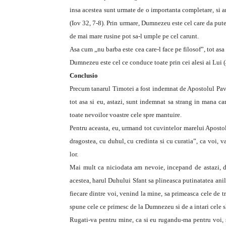
insa acestea sunt urmate de o importanta completare, si 
(Iov 32, 7-8). Prin urmare, Dumnezeu este cel care da puter
de mai mare rusine pot sa-l umple pe cel carunt.
Asa cum „nu barba este cea care-l face pe filosof”, tot asa 
Dumnezeu este cel ce conduce toate prin cei alesi ai Lui (a
Conclusio
Precum tanarul Timotei a fost indemnat de Apostolul Pavel
tot asa si eu, astazi, sunt indemnat sa strang in mana ca
toate nevoilor voastre cele spre mantuire.
Pentru aceasta, eu, urmand tot cuvintelor marelui Apostol,
dragostea, cu duhul, cu credinta si cu curatia”, ca voi, 
lor.
Mai mult ca niciodata am nevoie, incepand de astazi, d
acestea, harul Duhului Sfant sa plineasca putinatatea anil
fiecare dintre voi, venind la mine, sa primeasca cele de 
spune cele ce primesc de la Dumnezeu si de a intari cele sl
Rugati-va pentru mine, ca si eu rugandu-ma pentru voi, s