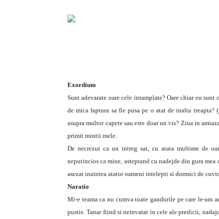
Exordium
Sunt adevarate oare cele intamplate? Oare chiar eu sunt ce
de mica faptura sa fie pusa pe o atat de inalta treapta? 
asupra multor capete sau este doar un vis? Ziua in amiaza
primit mintii mele.
De necrezut ca un intreg sat, cu atata multime de oame
neputincios ca mine, asteptand cu nadejde din gura mea cu
asezat inaintea atator oameni intelepti si dormici de cuvi
Naratio
Mi-e teama ca nu cumva toate gandurile pe care le-am adun
pustie. Tanar fiind si neinvatat in cele ale predicii, na