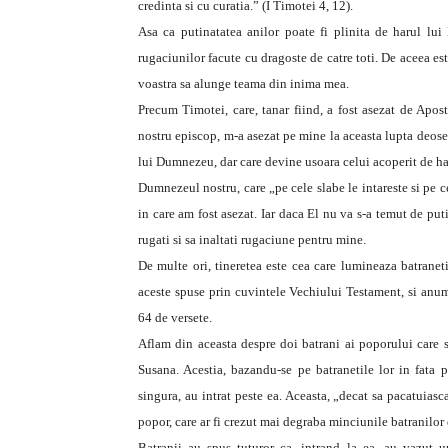
credinta si cu curatia.” (I Timotei 4, 12).
Asa ca putinatatea anilor poate fi plinita de harul l
rugaciunilor facute cu dragoste de catre toti. De aceea es
voastra sa alunge teama din inima mea.
Precum Timotei, care, tanar fiind, a fost asezat de Apost
nostru episcop, m-a asezat pe mine la aceasta lupta deoseb
lui Dumnezeu, dar care devine usoara celui acoperit de har
Dumnezeul nostru, care „pe cele slabe le intareste si pe ce
in care am fost asezat. Iar daca El nu va s-a temut de puti
rugati si sa inaltati rugaciune pentru mine.
De multe ori, tineretea este cea care lumineaza batranetil
aceste spuse prin cuvintele Vechiului Testament, si anum
64 de versete.
Aflam din aceasta despre doi batrani ai poporului care 
Susana. Acestia, bazandu-se pe batranetile lor in fata 
singura, au intrat peste ea. Aceasta, „decat sa pacatuiasc
popor, care ar fi crezut mai degraba minciunile batranilor 
Batranii au spus tuturor ca, intrand la ea, au vazut u