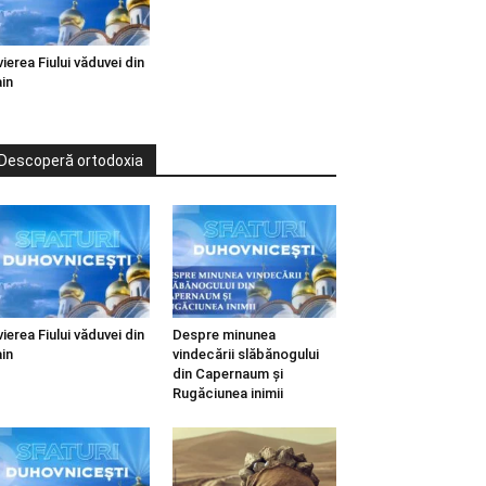
vierea Fiului văduvei din
in
Descoperă ortodoxia
vierea Fiului văduvei din
Despre minunea
in
vindecării slăbănogului
din Capernaum și
Rugăciunea inimii