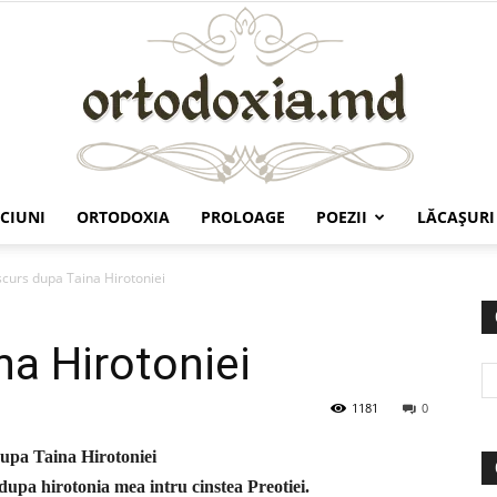
CIUNI
ORTODOXIA
PROLOAGE
POEZII
LĂCAŞURI
Ortodoxia.md
scurs dupa Taina Hirotoniei
na Hirotoniei
1181
0
upa Taina Hirotoniei
dupa hirotonia mea intru cinstea Preotiei.