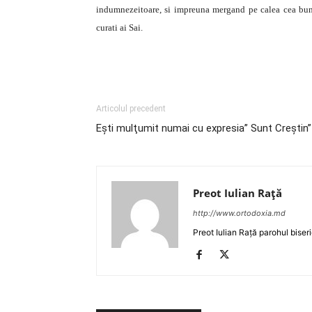
indumnezeitoare, si impreuna mergand pe calea cea bun
curati ai Sai.
Articolul precedent
Eşti mulţumit numai cu expresia” Sunt Creştin”
Preot Iulian Raţă
http://www.ortodoxia.md
Preot Iulian Rață parohul biser