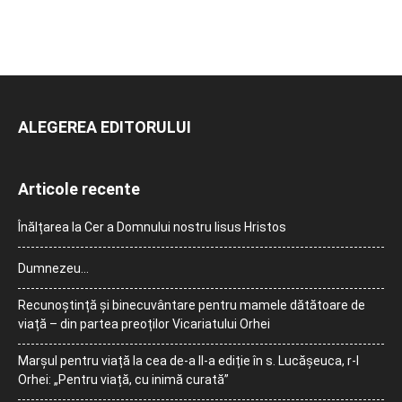
ALEGEREA EDITORULUI
Articole recente
Înălțarea la Cer a Domnului nostru Iisus Hristos
Dumnezeu…
Recunoștință și binecuvântare pentru mamele dătătoare de
viață – din partea preoților Vicariatului Orhei
Marșul pentru viață la cea de-a II-a ediție în s. Lucășeuca, r-l
Orhei: „Pentru viață, cu inimă curată”