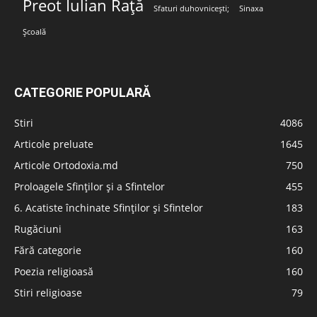
Preot Iulian Rață
Sfaturi duhovnicești;
Sinaxa
Școală
CATEGORIE POPULARĂ
Stiri
4086
Articole preluate
1645
Articole Ortodoxia.md
750
Proloagele Sfinților și a Sfintelor
455
6. Acatiste închinate Sfinților și Sfintelor
183
Rugăciuni
163
Fără categorie
160
Poezia religioasă
160
Stiri religioase
79