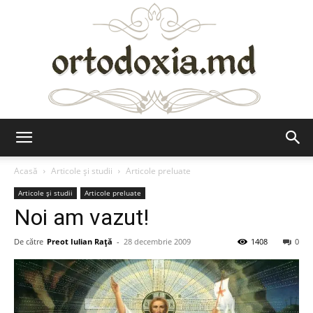
Ortodoxia.md
Acasă
Articole şi studii
Articole preluate
Articole şi studii
Articole preluate
Noi am vazut!
De către
Preot Iulian Raţă
-
28 decembrie 2009
1408
0