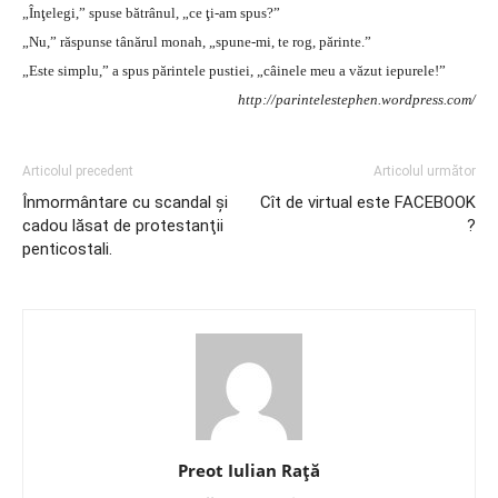
„Înţelegi,” spuse bătrânul, „ce ţi-am spus?”
„Nu,” răspunse tânărul monah, „spune-mi, te rog, părinte.”
„Este simplu,” a spus părintele pustiei, „câinele meu a văzut iepurele!”
http://parintelestephen.wordpress.com/
Articolul precedent
Articolul următor
Înmormântare cu scandal şi
Cît de virtual este FACEBOOK
cadou lăsat de protestanţii
?
penticostali.
Preot Iulian Raţă