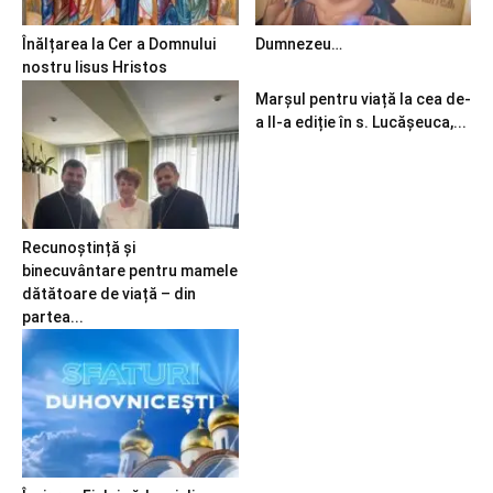
Înălțarea la Cer a Domnului
Dumnezeu…
nostru Iisus Hristos
Marșul pentru viață la cea de-
a II-a ediție în s. Lucășeuca,...
Recunoștință și
binecuvântare pentru mamele
dătătoare de viață – din
partea...