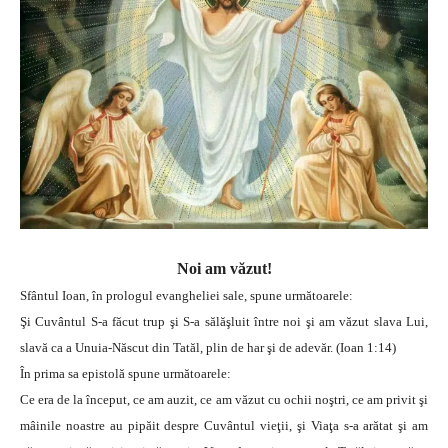
Noi am văzut!
Sfântul Ioan, în prologul evangheliei sale, spune următoarele:
Şi Cuvântul S-a făcut trup şi S-a sălăşluit între noi şi am văzut slava Lui,
slavă ca a Unuia-Născut din Tatăl, plin de har şi de adevăr. (Ioan 1:14)
În prima sa epistolă spune următoarele:
Ce era de la început, ce am auzit, ce am văzut cu ochii noştri, ce am privit şi
mâinile noastre au pipăit despre Cuvântul vieţii, şi Viaţa s-a arătat şi am