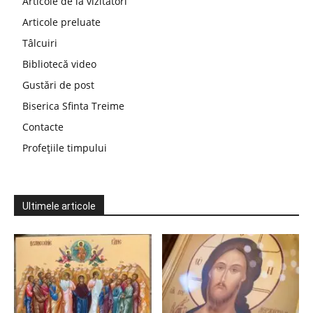
Articole de la vizitatori
Articole preluate
Tâlcuiri
Bibliotecă video
Gustări de post
Biserica Sfinta Treime
Contacte
Profețiile timpului
Ultimele articole