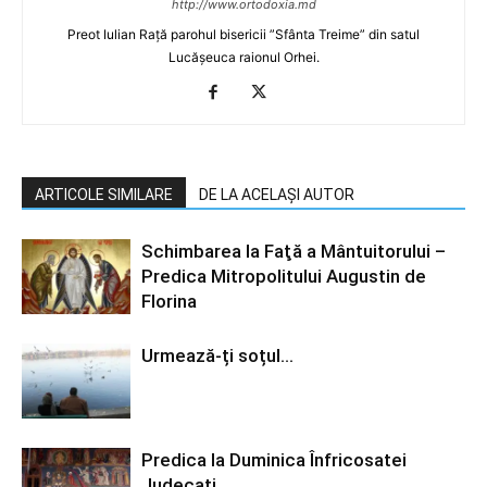
http://www.ortodoxia.md
Preot Iulian Rață parohul bisericii ”Sfânta Treime” din satul
Lucășeuca raionul Orhei.
ARTICOLE SIMILARE
DE LA ACELAȘI AUTOR
Schimbarea la Faţă a Mântuitorului –
Predica Mitropolitului Augustin de
Florina
Urmează-ți soțul…
Predica la Duminica Înfricosatei
Judecati