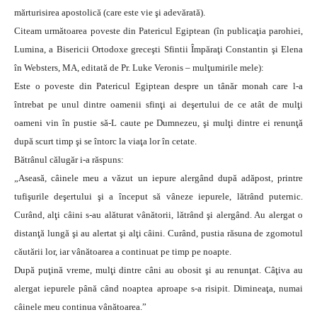
mărturisirea apostolică (care este vie şi adevărată).
Citeam următoarea poveste din Patericul Egiptean (în publicaţia parohiei,
Lumina, a Bisericii Ortodoxe greceşti Sfintii Împăraţi Constantin şi Elena
în Websters, MA, editată de Pr. Luke Veronis – mulţumirile mele):
Este o poveste din Patericul Egiptean despre un tânăr monah care l-a
întrebat pe unul dintre oamenii sfinţi ai deşertului de ce atât de mulţi
oameni vin în pustie să-L caute pe Dumnezeu, şi mulţi dintre ei renunţă
după scurt timp şi se întorc la viaţa lor în cetate.
Bătrânul călugăr i-a răspuns:
„Aseasă, câinele meu a văzut un iepure alergând după adăpost, printre
tufişurile deşertului şi a început să vâneze iepurele, lătrând puternic.
Curând, alţi câini s-au alăturat vânătorii, lătrând şi alergând. Au alergat o
distanţă lungă şi au alertat şi alţi câini. Curând, pustia răsuna de zgomotul
căutării lor, iar vânătoarea a continuat pe timp pe noapte.
După puţină vreme, mulţi dintre câni au obosit şi au renunţat. Câţiva au
alergat iepurele până când noaptea aproape s-a risipit. Dimineaţa, numai
câinele meu continua vânătoarea.”