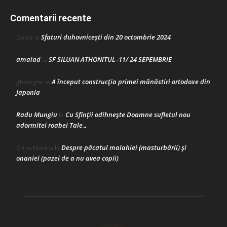
Comentarii recente
Sfaturi duhovnicești din 20 octombrie 2024
Doina
la
amalad
SF SILUAN ATHONITUL -11/ 24 SEPEMBRIE
la
A început construcţia primei mănăstiri ortodoxe din
gheorghe
la
Japonia
Radu Mungiu
Cu Sfinții odihnește Doamne sufletul nou
la
adormitei roabei Tale…
Despre păcatul malahiei (masturbării) şi
Crina Marina
la
onaniei (pazei de a nu avea copii)