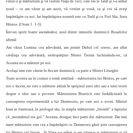
văzut-o şi mărturisim şi vă vestim Viaţa de veci, care era la Tatăl şi s-a arătat
nouă – ce am văzut şi am auzit, vă vestim şi vouă, ca şi voi să aveţi
împărtăşire cu noi. Iar împărtăşirea noastră este cu Tatăl şi cu Fiul Său, Iisus
Hristos. (I Ioan 1: 1-3)
Într-un spirit foarte asemănător, unul dintre imnurile duminicii Rusaliilor
afirmă:
Am văzut Lumina cea adevărată, am primit Duhul cel ceresc; am aflat
credinţa cea adevărată, nedespărţitei Sfintei Treimi închinându-ne, că
Aceasta ne-a mântuit pe noi.
Acelaşi imn este cântat în fiecare duminică, ca parte a Sfintei Liturghii
Toate acestea au în comun o temă similară – mărturisirea lui Hristos, pe care
noi o facem, nu este o mărturie adusă în sprijinul unei idei sau a unei teorii
despre o idee sau o poveste. Mărturisirea Bisericii este înrădăcinată în
cunoaşterea experimentală a lui Dumnezeu, pe care noi o avem. Sfântul
Ioan se limitează, în prologul său, la simpla mărturisire „literală” a faptului
că „mormântul era gol.” Aceasta, desigur, face parte din mărturisire. Dar mai
mare mărturisire este cea a împărtăşirii cu Dumnezeu găsit prin cunoaşterea
lui Hristos cel înviat. „Şi Viaţa s-a arătat şi am văzut-o şi mărturisim şi vă