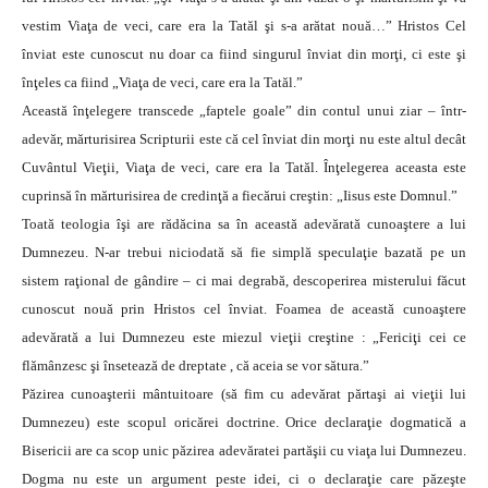
vestim Viaţa de veci, care era la Tatăl şi s-a arătat nouă…” Hristos Cel
înviat este cunoscut nu doar ca fiind singurul înviat din morţi, ci este şi
înţeles ca fiind „Viaţa de veci, care era la Tatăl.”
Această înţelegere transcede „faptele goale” din contul unui ziar – într-
adevăr, mărturisirea Scripturii este că cel înviat din morţi nu este altul decât
Cuvântul Vieţii, Viaţa de veci, care era la Tatăl. Înţelegerea aceasta este
cuprinsă în mărturisirea de credinţă a fiecărui creştin: „Iisus este Domnul.”
Toată teologia îşi are rădăcina sa în această adevărată cunoaştere a lui
Dumnezeu. N-ar trebui niciodată să fie simplă speculaţie bazată pe un
sistem raţional de gândire – ci mai degrabă, descoperirea misterului făcut
cunoscut nouă prin Hristos cel înviat. Foamea de această cunoaştere
adevărată a lui Dumnezeu este miezul vieţii creştine : „Fericiţi cei ce
flămânzesc şi însetează de dreptate , că aceia se vor sătura.”
Păzirea cunoaşterii mântuitoare (să fim cu adevărat părtaşi ai vieţii lui
Dumnezeu) este scopul oricărei doctrine. Orice declaraţie dogmatică a
Bisericii are ca scop unic păzirea adevăratei partăşii cu viaţa lui Dumnezeu.
Dogma nu este un argument peste idei, ci o declaraţie care păzeşte