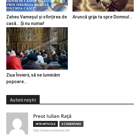
Zaheu Vameșul și sfințirea de
Aruncă grija ta spre Domnul…
casă… Și nu numai!
Ziua Învierii, să ne luminăm
popoare…
Autorii noștri
Preot Iulian Raţă
3878 ARTICOLE
6 COMENTARII
http://www.ortodoxia.md