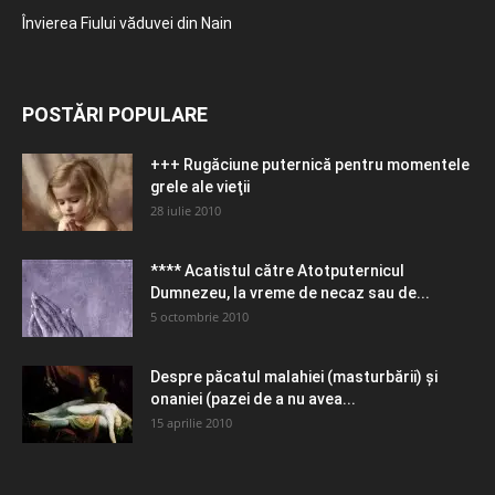
Învierea Fiului văduvei din Nain
POSTĂRI POPULARE
+++ Rugăciune puternică pentru momentele
grele ale vieţii
28 iulie 2010
**** Acatistul către Atotputernicul
Dumnezeu, la vreme de necaz sau de...
5 octombrie 2010
Despre păcatul malahiei (masturbării) şi
onaniei (pazei de a nu avea...
15 aprilie 2010