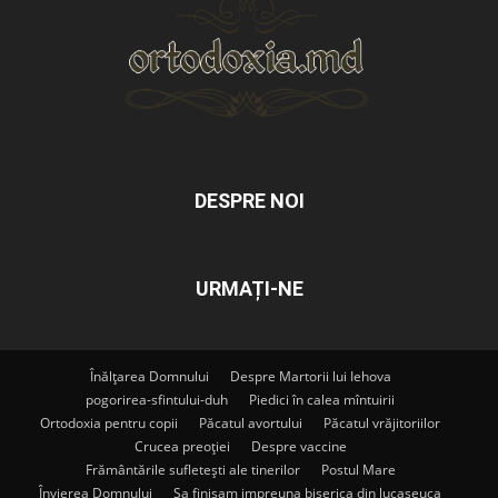
DESPRE NOI
URMAȚI-NE
Înălțarea Domnului
Despre Martorii lui Iehova
pogorirea-sfintului-duh
Piedici în calea mîntuirii
Ortodoxia pentru copii
Păcatul avortului
Păcatul vrăjitoriilor
Crucea preoției
Despre vaccine
Frământările sufletești ale tinerilor
Postul Mare
Învierea Domnului
Sa finisam impreuna biserica din lucaseuca