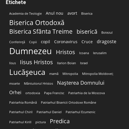
Etichete
Anul nou
avort
Academia de Teologie
Biserica
Biserica Ortodoxă
Biserica Sfânta Treime
biserică
Botezul
dragoste
copil
Coronavirus
Cruce
Conferință
Copii
Dumnezeu
Hristos
Icoana
Ierusalim
Iisus Hristos
Iisus
Ilarion Boian
Israel
Lucășeuca
mamă
Mitropolia
Mitropolia Moldovei;
Nașterea Domnului
moarte
Mântuitorul Hristos
Orhei
ortodoxia
Papa Francisc
Patriarhia de la Moscova
Patriarhia Română
Patriarhul Bisericii Ortodoxe Române
Patriarhul Chiril
Patriarhul Daniel
Patriarhul Ecumenic
Predica
Patriarhul Kirill
pictura