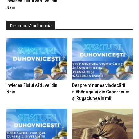
Învierea Fiului văduvei din
Nain
Descoperă ortodoxia
Învierea Fiului văduvei din
Despre minunea vindecării
Nain
slăbănogului din Capernaum
și Rugăciunea inimii