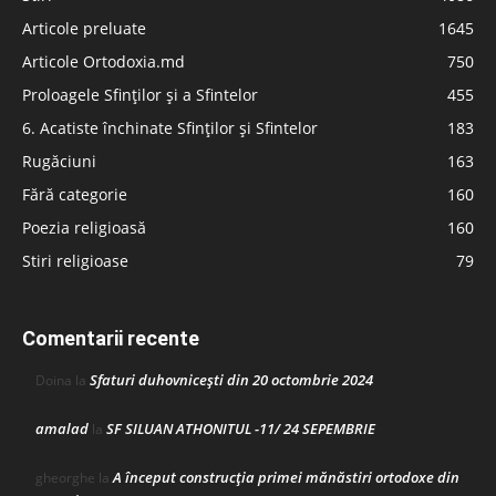
Articole preluate
1645
Articole Ortodoxia.md
750
Proloagele Sfinților și a Sfintelor
455
6. Acatiste închinate Sfinților și Sfintelor
183
Rugăciuni
163
Fără categorie
160
Poezia religioasă
160
Stiri religioase
79
Comentarii recente
Sfaturi duhovnicești din 20 octombrie 2024
Doina
la
amalad
SF SILUAN ATHONITUL -11/ 24 SEPEMBRIE
la
A început construcţia primei mănăstiri ortodoxe din
gheorghe
la