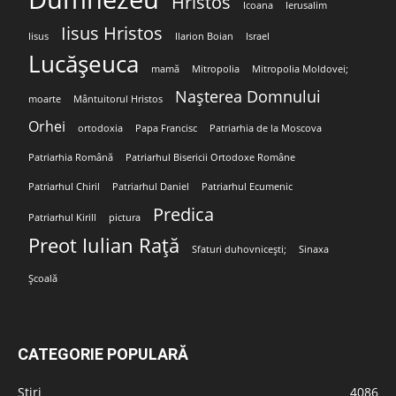
Hristos
Icoana
Ierusalim
Iisus Hristos
Iisus
Ilarion Boian
Israel
Lucășeuca
mamă
Mitropolia
Mitropolia Moldovei;
Nașterea Domnului
moarte
Mântuitorul Hristos
Orhei
ortodoxia
Papa Francisc
Patriarhia de la Moscova
Patriarhia Română
Patriarhul Bisericii Ortodoxe Române
Patriarhul Chiril
Patriarhul Daniel
Patriarhul Ecumenic
Predica
Patriarhul Kirill
pictura
Preot Iulian Rață
Sfaturi duhovnicești;
Sinaxa
Școală
CATEGORIE POPULARĂ
Stiri
4086