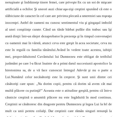
neruşinate şi îndrăzneţe tinere femei, care priveşte fix cu un soi de mişcare
artificială a ochilor. Şi uneori auzi chiar aşa-zişi creştini spunând că este o
slăbiciune de caracter în cel care are privirea plecată a smereniei sau roşeaţa
inocenţei. Astfel de oameni nu cunosc sentimentul viu şi gingaşul imbold
al unei conştiinţe curate. Când un tânăr bărbat pufăie din trabuc sau îşi
arată dinţii într-un rânjet dezaprobator în prezenţa şi în timpul conversaţiei
cu oamenii mai în vârstă, atunci ceva este greşit în acea societate, ceva nu
este în regulă cu familia tânărului.Având în vedere toate acestea, iubiţii
mei, propovăduitorul Cuvântului lui Dumnezeu este obligat de teribilul
jurământ pe care l-a făcut înainte de a primi darul succesiunii apostolice la
hirotonirea sa, de a vă face cunoscut întregul Adevăr şi nu o parte a
Lui.Numărul celor necăsătoriţi este în creştere. Şi sunt unii dintre cei
căsătoriţi care spun: „Nu dorim copii, pentru că dorim să avem cât mai
multă plăcere cu putinţă!” Aceasta este o atitudine greşită, pentru că într-o
căsnicie creştină o anumită plăcere nu este îngăduită în mod continuu.
Creştinii se căsătoresc din dragoste pentru Dumnezeu şi legea Lui la fel de
mult ca unii pentru ceilalţi. Dar creştinii care rămân singuri renunţă la