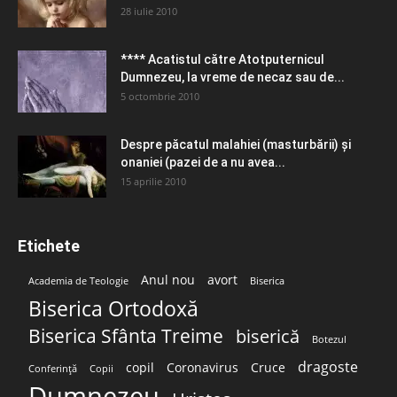
28 iulie 2010
**** Acatistul către Atotputernicul
Dumnezeu, la vreme de necaz sau de...
5 octombrie 2010
Despre păcatul malahiei (masturbării) şi
onaniei (pazei de a nu avea...
15 aprilie 2010
Etichete
Anul nou
avort
Academia de Teologie
Biserica
Biserica Ortodoxă
Biserica Sfânta Treime
biserică
Botezul
dragoste
copil
Coronavirus
Cruce
Conferință
Copii
Dumnezeu