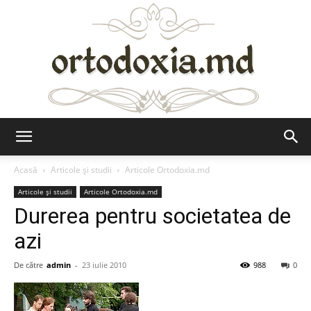
Ortodoxia.md
Acasă
Articole şi studii
Articole Ortodoxia.md
Articole şi studii
Articole Ortodoxia.md
Durerea pentru societatea de
azi
De către
admin
-
23 iulie 2010
988
0