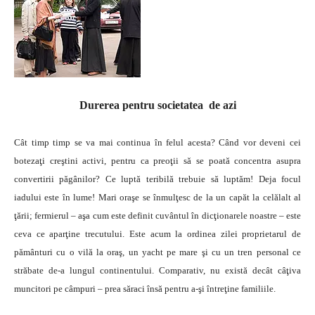
Durerea pentru societatea de azi
Cât timp timp se va mai continua în felul acesta? Când vor deveni cei
botezaţi creştini activi, pentru ca preoţii să se poată concentra asupra
convertirii păgânilor? Ce luptă teribilă trebuie să luptăm! Deja focul
iadului este în lume! Mari oraşe se înmulţesc de la un capăt la celălalt al
ţării; fermierul – aşa cum este definit cuvântul în dicţionarele noastre – este
ceva ce aparţine trecutului. Este acum la ordinea zilei proprietarul de
pământuri cu o vilă la oraş, un yacht pe mare şi cu un tren personal ce
străbate de-a lungul continentului. Comparativ, nu există decât câţiva
muncitori pe câmpuri – prea săraci însă pentru a-şi întreţine familiile.