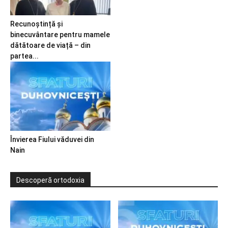
Recunoștință și
binecuvântare pentru mamele
dătătoare de viață – din
partea...
Învierea Fiului văduvei din
Nain
Descoperă ortodoxia