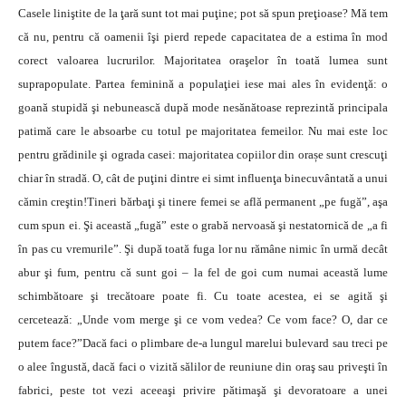
Casele liniştite de la ţară sunt tot mai puţine; pot să spun preţioase? Mă tem
că nu, pentru că oamenii îşi pierd repede capacitatea de a estima în mod
corect valoarea lucrurilor. Majoritatea oraşelor în toată lumea sunt
suprapopulate. Partea feminină a populaţiei iese mai ales în evidenţă: o
goană stupidă şi nebunească după mode nesănătoase reprezintă principala
patimă care le absoarbe cu totul pe majoritatea femeilor. Nu mai este loc
pentru grădinile şi ograda casei: majoritatea copiilor din orașe sunt crescuţi
chiar în stradă. O, cât de puţini dintre ei simt influenţa binecuvântată a unui
cămin creştin!Tineri bărbaţi şi tinere femei se află permanent „pe fugă”, aşa
cum spun ei. Şi această „fugă” este o grabă nervoasă şi nestatornică de „a fi
în pas cu vremurile”. Şi după toată fuga lor nu rămâne nimic în urmă decât
abur şi fum, pentru că sunt goi – la fel de goi cum numai această lume
schimbătoare şi trecătoare poate fi. Cu toate acestea, ei se agită şi
cercetează: „Unde vom merge şi ce vom vedea? Ce vom face? O, dar ce
putem face?”Dacă faci o plimbare de-a lungul marelui bulevard sau treci pe
o alee îngustă, dacă faci o vizită sălilor de reuniune din oraş sau priveşti în
fabrici, peste tot vezi aceeaşi privire pătimaşă şi devoratoare a unei