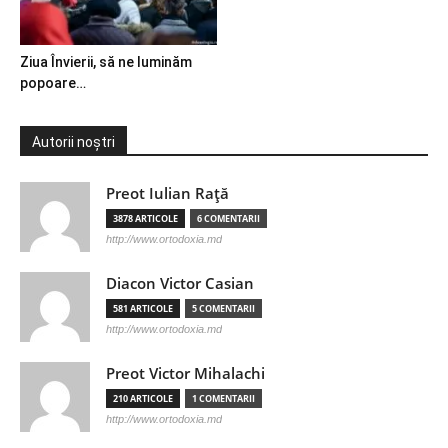
Ziua Învierii, să ne luminăm
popoare…
Autorii noștri
Preot Iulian Raţă
3878 ARTICOLE
6 COMENTARII
http://www.ortodoxia.md
Diacon Victor Casian
581 ARTICOLE
5 COMENTARII
http://www.ortodoxia.md
Preot Victor Mihalachi
210 ARTICOLE
1 COMENTARII
http://www.ortodoxia.md