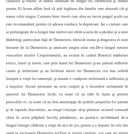
căsătorie şi trăiesc în sfântă înfrânare de dragul lui Dumnezeu şi numai
pentru El.Acum aflăm însă că atât legătura din familie este abuzată cât şi
starea celui singur. Curtarea între tinerii care abia au trecut pragul şcolii nu
este recomandată, pentru că adesea conduce la depravare. Iar o curtare care
se prelungeşte de-a lungul mai multor ani oferă ocazia de a păcătui şi a unei
fărădelegi particulare faţă de Dumnezeu, întrucât inima şi dragostea ei sunt
întoarse de la Dumnezeu şi aruncate asupra unui om.De-a lungul tuturor
veacurilor istoriei Creştinismului, au existat în cadrul Bisericii mădulare
eroice, tineri şi tinere, care prin harul lui Dumnezeu şi-au păstrat sufletele
curate şi neîntinate şi au închinat slavei lui Dumnezeu cea mai nobilă
însuşire a vieţii lor omeneşti, şi anume o curăţenie neîntinată a sufletului şi
a trupului. Aceste persoane au avut curajul şi o încredere nelimitată în
ajutorul lui Dumnezeu încât, cu toate că au trăit în lume şi printre
pericolele ei, cu toate că au fost ameninţaţi de poftele propriilor lor patimi
şi de ispitele diavolului, au reuşit vitejeşte să-şi păstreze această comoară
chiar în acest plăpând înveliş pământesc, au purtat-o nevătămată de-a
lungul întregii călătorii a vieţii de aici de jos, pentru a o depune în cele din
urmă la picioarele Domnului lor.Eroi şi eroine creştine: voi care aţi imitat