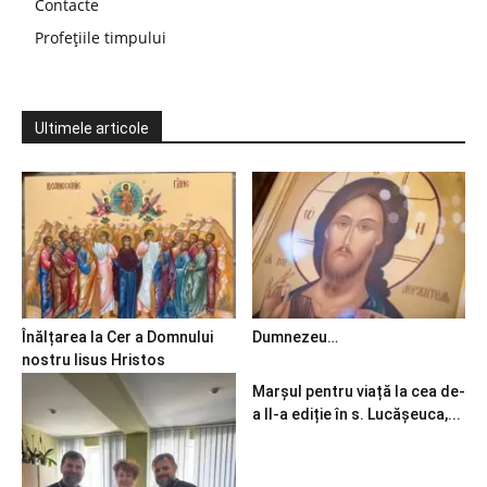
Contacte
Profețiile timpului
Ultimele articole
Înălțarea la Cer a Domnului
Dumnezeu…
nostru Iisus Hristos
Marșul pentru viață la cea de-
a II-a ediție în s. Lucășeuca,...