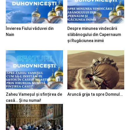
Învierea Fiului văduvei din
Despre minunea vindecării
Nain
slăbănogului din Capernaum
și Rugăciunea inimii
Zaheu Vameșul și sfințirea de
Aruncă grija ta spre Domnul…
casă… Și nu numai!