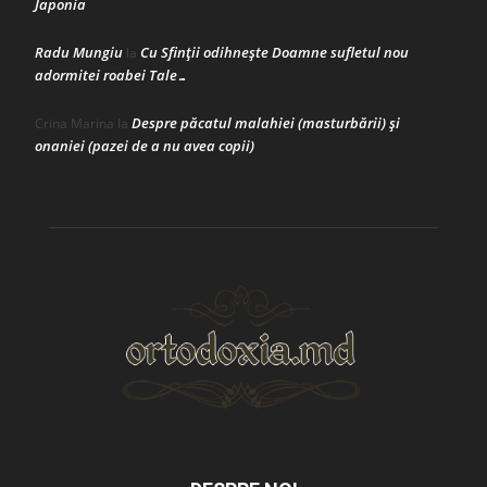
Japonia
Radu Mungiu
Cu Sfinții odihnește Doamne sufletul nou
la
adormitei roabei Tale…
Despre păcatul malahiei (masturbării) şi
Crina Marina
la
onaniei (pazei de a nu avea copii)