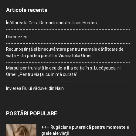
Articole recente
Înălțarea la Cer a Domnului nostru Iisus Hristos
Dumnezeu…
Recunoștință și binecuvântare pentru mamele dătătoare de
viață – din partea preoților Vicariatului Orhei
Marșul pentru viață la cea de-a II-a ediție în s. Lucășeuca, r-l
Orhei: „Pentru viață, cu inimă curată”
Învierea Fiului văduvei din Nain
POSTĂRI POPULARE
+++ Rugăciune puternică pentru momentele
grele ale vieţii