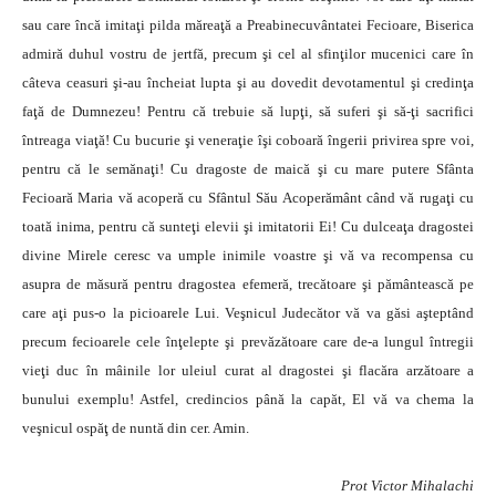
sau care încă imitaţi pilda măreaţă a Preabinecuvântatei Fecioare, Biserica
admiră duhul vostru de jertfă, precum şi cel al sfinţilor mucenici care în
câteva ceasuri şi-au încheiat lupta şi au dovedit devotamentul şi credinţa
faţă de Dumnezeu! Pentru că trebuie să lupţi, să suferi şi să-ţi sacrifici
întreaga viaţă! Cu bucurie şi veneraţie îşi coboară îngerii privirea spre voi,
pentru că le semănaţi! Cu dragoste de maică şi cu mare putere Sfânta
Fecioară Maria vă acoperă cu Sfântul Său Acoperământ când vă rugaţi cu
toată inima, pentru că sunteţi elevii şi imitatorii Ei! Cu dulceaţa dragostei
divine Mirele ceresc va umple inimile voastre şi vă va recompensa cu
asupra de măsură pentru dragostea efemeră, trecătoare şi pământească pe
care aţi pus-o la picioarele Lui. Veşnicul Judecător vă va găsi aşteptând
precum fecioarele cele înţelepte şi prevăzătoare care de-a lungul întregii
vieţi duc în mâinile lor uleiul curat al dragostei şi flacăra arzătoare a
bunului exemplu! Astfel, credincios până la capăt, El vă va chema la
veşnicul ospăţ de nuntă din cer. Amin.
Prot Victor Mihalachi