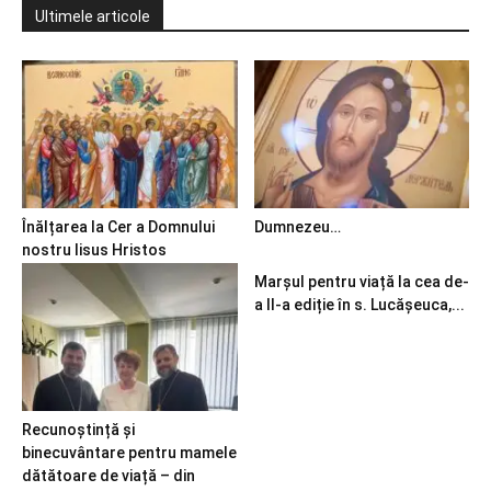
Ultimele articole
Înălțarea la Cer a Domnului
Dumnezeu…
nostru Iisus Hristos
Marșul pentru viață la cea de-
a II-a ediție în s. Lucășeuca,...
Recunoștință și
binecuvântare pentru mamele
dătătoare de viață – din