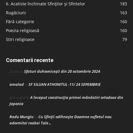
6. Acatiste închinate Sfinților și Sfintelor
183
Rugăciuni
163
Fără categorie
160
Poezia religioasă
160
Stiri religioase
79
Comentarii recente
Sfaturi duhovnicești din 20 octombrie 2024
Doina
la
amalad
SF SILUAN ATHONITUL -11/ 24 SEPEMBRIE
la
A început construcţia primei mănăstiri ortodoxe din
gheorghe
la
Japonia
Radu Mungiu
Cu Sfinții odihnește Doamne sufletul nou
la
adormitei roabei Tale…