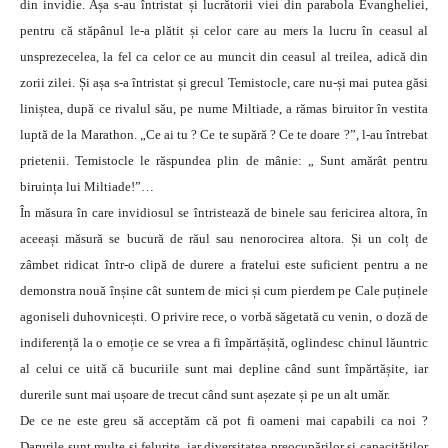
din invidie. Așa s-au întristat și lucrătorii viei din parabola Evangheliei,
pentru că stăpânul le-a plătit și celor care au mers la lucru în ceasul al
unsprezecelea, la fel ca celor ce au muncit din ceasul al treilea, adică din
zorii zilei. Și așa s-a întristat și grecul Temistocle, care nu-și mai putea găsi
liniștea, după ce rivalul său, pe nume Miltiade, a rămas biruitor în vestita
luptă de la Marathon. „Ce ai tu ? Ce te supără ? Ce te doare ?”, l-au întrebat
prietenii. Temistocle le răspundea plin de mânie: „ Sunt amărât pentru
biruința lui Miltiade!”…
În măsura în care invidiosul se întristează de binele sau fericirea altora, în
aceeași măsură se bucură de răul sau nenorocirea altora. Și un colț de
zâmbet ridicat într-o clipă de durere a fratelui este suficient pentru a ne
demonstra nouă înșine cât suntem de mici și cum pierdem pe Cale puținele
agoniseli duhovnicești. O privire rece, o vorbă săgetată cu venin, o doză de
indiferență la o emoție ce se vrea a fi împărtășită, oglindesc chinul lăuntric
al celui ce uită că bucuriile sunt mai depline când sunt împărtășite, iar
durerile sunt mai ușoare de trecut când sunt așezate și pe un alt umăr.
De ce ne este greu să acceptăm că pot fi oameni mai capabili ca noi ?
Darurile sunt multe și felurite, iar diversitatea preocupărilor și capacităților