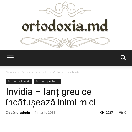
Ortodoxia.md
Acasă
Articole şi studii
Articole preluate
Articole şi studii
Articole preluate
Invidia – lanț greu ce
încătușează inimi mici
De către
admin
-
1 martie 2011
2027
0