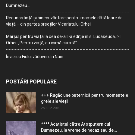
Dumnezeu…
Recunoștință și binecuvântare pentru mamele dătătoare de
viață – din partea preoților Vicariatului Orhei
Marșul pentru viață la cea de-a II-a ediție în s. Lucășeuca, r-l
Orhei: „Pentru viață, cu inimă curată”
Învierea Fiului văduvei din Nain
POSTĂRI POPULARE
+++ Rugăciune puternică pentru momentele
grele ale vieţii
28 iulie 2010
**** Acatistul către Atotputernicul
Dumnezeu, la vreme de necaz sau de...