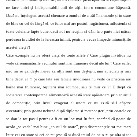
ne face unici și indispensabili unii de alții, într-o comuniune frățească.
Dacă nu înțelegem această chemare a omului de a trăi în armonie și în stare
de bine cu cel de lângă el, ce folos mai are postul, rugăciunea, milostenia și
toate celelalte fapte bune, dacă noi nu reușim să dăm la o parte nici măcar
perdeaua invidiei de la fereastra inimii, pentru a vedea limpede minunățiile
acestei vieți ?!
Câte exemple nu ne oferă viața de toate zilele ? Care plugar invidios nu
vede că semănăturile vecinului sunt mai frumoase decât ale lui ? Care suflet
mic nu se gândește mereu că alții sunt mai deștepți, mai apreciați și mai
bine decât el ?! Și care fată sau femeie invidioasă nu vede că prietena are
haine mai frumoase, bijuterii mai scumpe, sau te miri ce ?! E drept că
societatea contemporană alimentează această stare apăsătoare prin spiritul
de competiție, prin luxul exagerat al unora ce nu ezită să-l afișeze
ostentativ, prin goana nebună după diplome și recunoașteri, prin coatele ce
se dau la tot pasul pentru a fi cu un loc mai în față, sperând că poate de
acolo „se vede” mai bine „apusul de soare”, prin discrepanțele tot mai mari
între cei cu stare și cei ce reușesc să-și ducă traiul de pe o zi pe alta și tot