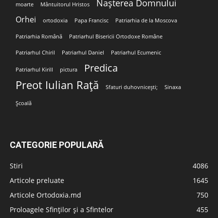
Nașterea Domnului
moarte
Mântuitorul Hristos
Orhei
ortodoxia
Papa Francisc
Patriarhia de la Moscova
Patriarhia Română
Patriarhul Bisericii Ortodoxe Române
Patriarhul Chiril
Patriarhul Daniel
Patriarhul Ecumenic
Predica
Patriarhul Kirill
pictura
Preot Iulian Rață
Sfaturi duhovnicești;
Sinaxa
Școală
CATEGORIE POPULARĂ
Stiri
4086
Articole preluate
1645
Articole Ortodoxia.md
750
Proloagele Sfinților și a Sfintelor
455