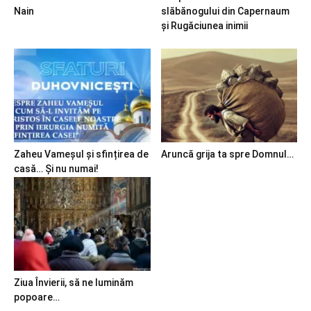
Nain
slăbănogului din Capernaum
și Rugăciunea inimii
Zaheu Vameșul și sfințirea de
Aruncă grija ta spre Domnul…
casă… Și nu numai!
Ziua Învierii, să ne luminăm
popoare…