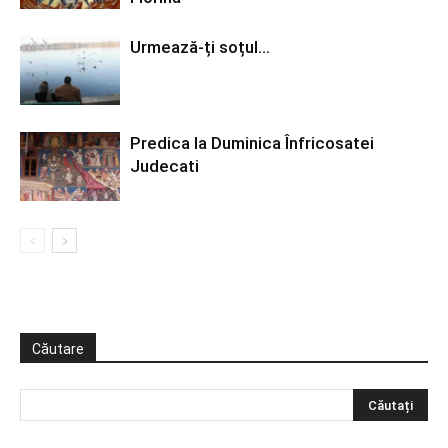
Urmează-ți soțul…
Predica la Duminica Înfricosatei
Judecati
Căutare