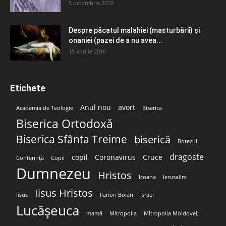
5 octombrie 2010
Despre păcatul malahiei (masturbării) şi
onaniei (pazei de a nu avea...
15 aprilie 2010
Etichete
Anul nou
avort
Academia de Teologie
Biserica
Biserica Ortodoxă
Biserica Sfânta Treime
biserică
Botezul
dragoste
copil
Coronavirus
Cruce
Conferință
Copii
Dumnezeu
Hristos
Icoana
Ierusalim
Iisus Hristos
Iisus
Ilarion Boian
Israel
Lucășeuca
mamă
Mitropolia
Mitropolia Moldovei;