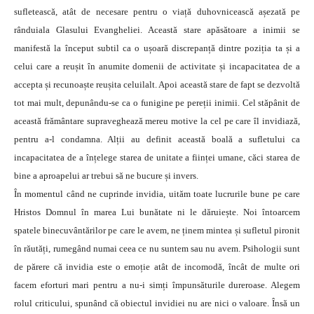
sufletească, atât de necesare pentru o viață duhovnicească așezată pe
rânduiala Glasului Evangheliei. Această stare apăsătoare a inimii se
manifestă la început subtil ca o ușoară discrepanță dintre poziția ta și a
celui care a reușit în anumite domenii de activitate și incapacitatea de a
accepta și recunoaște reușita celuilalt.
Apoi această stare de fapt se dezvoltă
tot mai mult, depunându-se ca o funigine pe pereții inimii. Cel stăpânit de
această frământare supraveghează mereu motive la cel pe care îl invidiază,
pentru a-l condamna. Alții au definit această boală a sufletului ca
incapacitatea de a înțelege starea de unitate a ființei umane, căci starea de
bine a aproapelui ar trebui să ne bucure și invers.
În momentul când ne cuprinde invidia, uităm toate lucrurile bune pe care
Hristos Domnul în marea Lui bunătate ni le dăruiește. Noi întoarcem
spatele binecuvântărilor pe care le avem, ne ținem mintea și sufletul pironit
în răutăți, rumegând numai ceea ce nu suntem sau nu avem. Psihologii sunt
de părere că invidia este o emoție atât de incomodă, încât de multe ori
facem eforturi mari pentru a nu-i simți împunsăturile dureroase. Alegem
rolul criticului, spunând că obiectul invidiei nu are nici o valoare. Însă un