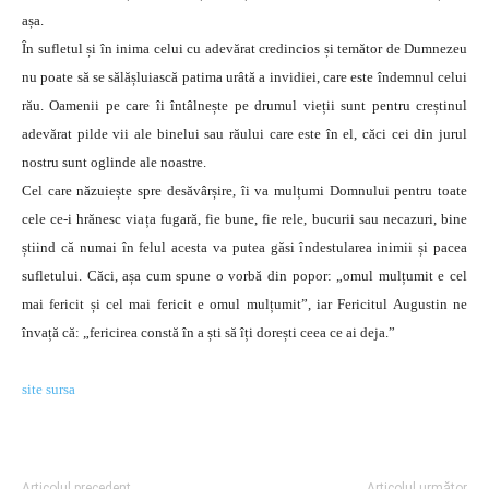
așa.
În sufletul și în inima celui cu adevărat credincios și temător de Dumnezeu
nu poate să se sălășluiască patima urâtă a invidiei, care este îndemnul celui
rău. Oamenii pe care îi întâlnește pe drumul vieții sunt pentru creștinul
adevărat pilde vii ale binelui sau răului care este în el, căci cei din jurul
nostru sunt oglinde ale noastre.
Cel care năzuiește spre desăvârșire, îi va mulțumi Domnului pentru toate
cele ce-i hrănesc viața fugară, fie bune, fie rele, bucurii sau necazuri, bine
știind că numai în felul acesta va putea găsi îndestularea inimii și pacea
sufletului. Căci, așa cum spune o vorbă din popor: „omul mulțumit e cel
mai fericit și cel mai fericit e omul mulțumit”, iar Fericitul Augustin ne
învață că: „fericirea constă în a ști să îți dorești ceea ce ai deja.”
site sursa
Articolul precedent
Articolul următor