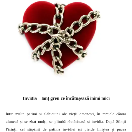
Invidia – lanț greu ce încătușează inimi mici
Între multe patimi și slăbiciuni ale vieții omenești, în mrejele cărora
alunecă și se zbat mulți, se plimbă răutăcioasă și invidia. După Sfinții
Părinți, cel stăpânit de patima invidiei își pierde liniștea și pacea