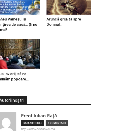
heu Vameșul și
Aruncă grija ta spre
ințirea de casă… Și nu
Domnul…
mai!
ua Învierii, să ne
minăm popoare…
Autorii noștri
Preot Iulian Raţă
3878 ARTICOLE
6 COMENTARII
http://www.ortodoxia.md