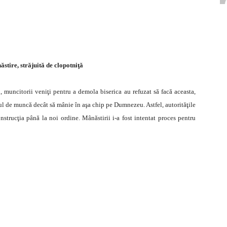
stire, străjuită de clopotniţă
, muncitorii veniţi pentru a demola biserica au refuzat să facă aceasta,
ctul de muncă decât să mânie în aşa chip pe Dumnezeu. Astfel, autorităţile
nstrucţia până la noi ordine. Mânăstirii i-a fost intentat proces pentru