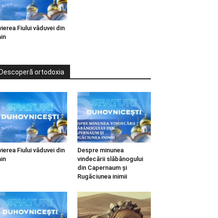
vierea Fiului văduvei din
in
Descoperă ortodoxia
vierea Fiului văduvei din
Despre minunea
in
vindecării slăbănogului
din Capernaum și
Rugăciunea inimii