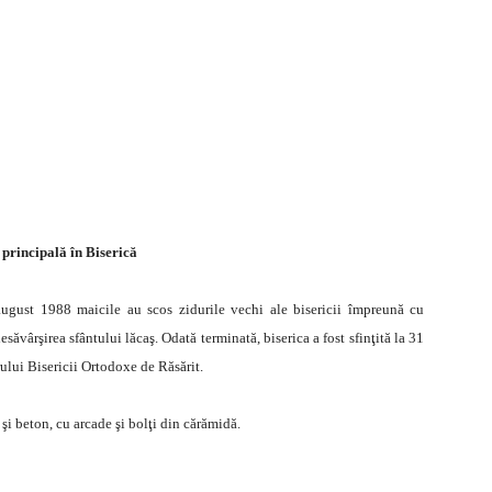
 principală în Biserică
 august 1988 maicile au scos zidurile vechi ale bisericii împreună cu
săvârşirea sfântului lăcaş. Odată terminată, biserica a fost sfinţită la 31
rului Bisericii Ortodoxe de Răsărit.
 şi beton, cu arcade şi bolţi din cărămidă.