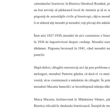
calendarului bisericesc în Biserica Ortodoxă Română, prec
au fost nevoiţi să părăsească locul de metanie şi să se re
prigoniţi de autorităţile civile şi bisericeşti, câţiva mo
li se alătură alţi monahi şi monahii, toţi plecaţi din mână
Între anii 1927-1930, monahii de aici construiesc o biser
în 1936 de împotrivitorii dreptei credinţe. Monahii sunt 
dărâmate. Prigoana încetează în 1941, când monahii sunt
paraclis.
După război, călugării statorniciţi aici îşi pun problema ce
meleaguri, monahul Partenie gândea că dacă el va muri 
venită, să se construiască o mânăstire de călugări. În prim
monahiei Macaria Samoilă i se încredinţează stăreţia sfânt
Maica Macaria, închinoviată la Mânăstirea Văratec, păr
Biserica oficială în rânduiala bisericească. Însoţită de