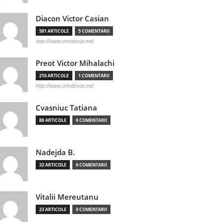
Diacon Victor Casian
581 ARTICOLE
5 COMENTARII
http://www.ortodoxia.md
Preot Victor Mihalachi
210 ARTICOLE
1 COMENTARII
http://www.ortodoxia.md
Cvasniuc Tatiana
88 ARTICOLE
0 COMENTARII
Nadejda B.
32 ARTICOLE
0 COMENTARII
Vitalii Mereutanu
23 ARTICOLE
0 COMENTARII