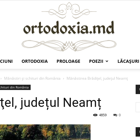
CIUNI
ORTODOXIA
PROLOAGE
POEZII
LĂCAŞURI
Ortodoxia.md
Mănăstiri şi schituri din România
Mănăstirea Brădiţel, județul Neamț
schituri din România
ţel, județul Neamț
4859
0