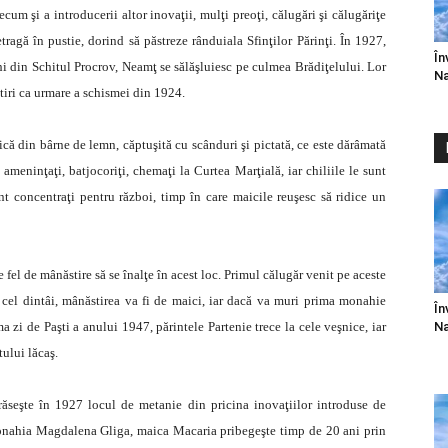
um şi a introducerii altor inovaţii, mulţi preoţi, călugări şi călugăriţe
tragă în pustie, dorind să păstreze rânduiala Sfinţilor Părinţi. În 1927,
În
nahi din Schitul Procrov, Neamţ se sălăşluiesc pe culmea Brădiţelului. Lor
Na
stiri ca urmare a schismei din 1924.
ică din bârne de lemn, căptuşită cu scânduri şi pictată, ce este dărâmată
ameninţaţi, batjocoriţi, chemaţi la Curtea Marţială, iar chiliile le sunt
 concentraţi pentru război, timp în care maicile reuşesc să ridice un
 fel de mânăstire să se înalţe în acest loc. Primul călugăr venit pe aceste
cel dintâi, mânăstirea va fi de maici, iar dacă va muri prima monahie
În
Na
a zi de Paşti a anului 1947, părintele Partenie trece la cele veşnice, iar
ului lăcaş.
ăseşte în 1927 locul de metanie din pricina inovaţiilor introduse de
 monahia Magdalena Gliga, maica Macaria pribegeşte timp de 20 ani prin