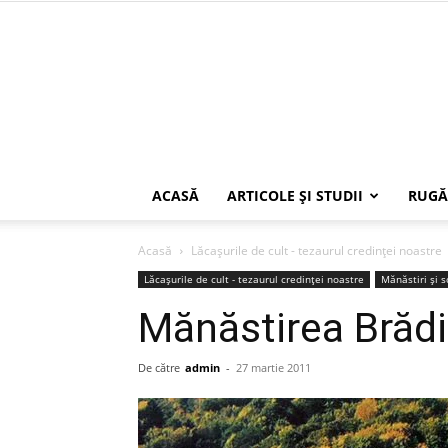
ACASĂ
ARTICOLE ŞI STUDII
RUGĂ
Acasă
Lăcaşurile de cult - tezaurul credinţei noastre
Lăcaşurile de cult - tezaurul credinţei noastre
Mănăstiri şi 
Mănăstirea Brădi
De către
admin
-
27 martie 2011