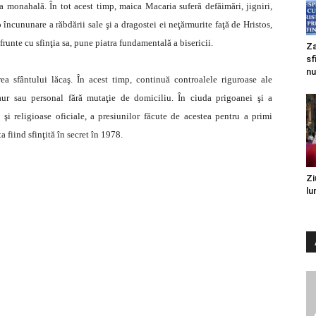
a monahală. În tot acest timp, maica Macaria suferă defăimări, jigniri,
 o încununare a răbdării sale şi a dragostei ei neţărmurite faţă de Hristos,
runte cu sfinţia sa, pune piatra fundamentală a bisericii.
Za
sf
nu
a sfântului lăcaş. În acest timp, continuă controalele riguroase ale
, aur sau personal fără mutaţie de domiciliu. În ciuda prigoanei şi a
 şi religioase oficiale, a presiunilor făcute de acestea pentru a primi
 fiind sfinţită în secret în 1978.
Zi
lu