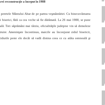
rei reconstrucţie a început în 1988
ă peretele Sfântului Altar de pe partea veşmântăriei. Cu binecuvântarea
oi biserici, fără ca cea veche să fie dărâmată. La 26 mai 1988, se pune
ală. Trei săptămâni mai târziu, oficialităţile judeţene vin să demoleze
ruire. Ameninţate încontinuu, maicile au înconjurat zidul bisericii,
durile peste ele decât să vadă distrus ceea ce cu atâta osteneală şi