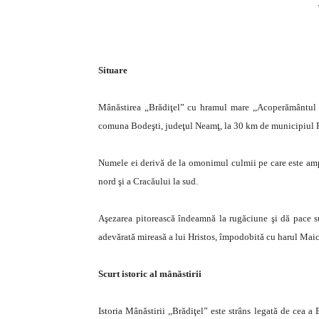
Situare
Mânăstirea „Brădiţel” cu hramul mare ,,Acoperământul 
comuna Bodeşti, judeţul Neamţ, la 30 km de municipiul 
Numele ei derivă de la omonimul culmii pe care este amp
nord şi a Cracăului la sud.
Aşezarea pitorească îndeamnă la rugăciune şi dă pace sufl
adevărată mireasă a lui Hristos, împodobită cu harul Maic
Scurt istoric al mânăstirii
Istoria Mânăstirii ,,Brădiţel” este strâns legată de cea 