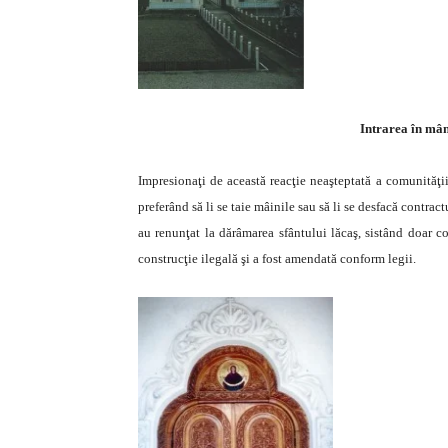
Intrarea în mână
Impresionaţi de această reacţie neaşteptată a comunităţii
preferând să li se taie mâinile sau să li se desfacă contra
au renunţat la dărâmarea sfântului lăcaş, sistând doar co
construcţie ilegală şi a fost amendată conform legii.