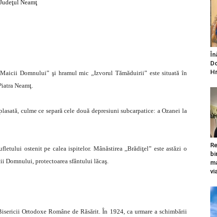
Judeţul Neamţ
În
Do
Hr
Maicii Domnului” şi hramul mic „Izvorul Tămăduirii” este situată în
Piatra Neamţ.
lasată, culme ce separă cele două depresiuni subcarpatice: a Ozanei la
Re
etului ostenit pe calea ispitelor. Mânăstirea ,,Brădiţel” este astăzi o
bi
ii Domnului, protectoarea sfântului lăcaş.
ma
vi
a Bisericii Ortodoxe Române de Răsărit. În 1924, ca urmare a schimbării