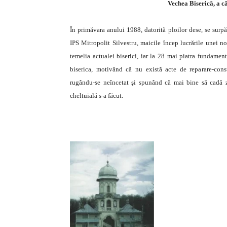
Vechea Biserică, a că
În primăvara anului 1988, datorită ploilor dese, se surp
IPS Mitropolit Silvestru, maicile încep lucrările unei n
temelia actualei biserici, iar la 28 mai piatra fundament
biserica, motivând că nu există acte de reparare-const
rugându-se neîncetat şi spunând că mai bine să cadă zi
cheltuială s-a făcut.