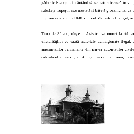
pădurile Neamţului, căutând să se statornicească în viaţ
suferinţe trupeşti, este arestată şi bătută groaznic. Iar ca
în primăvara anului 1948, soborul Mânăstirii Brădiţel, în f
Timp de 30 ani, obştea mânăstirii va munci la ridicare
oficialităţilor ce caută materiale achiziţionate ilegal
ameninţărilor permanente din partea autorităţilor civile
calendarul schimbat, construcţia bisericii continuă, aceasta