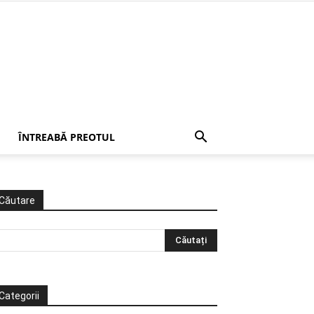
ÎNTREABĂ PREOTUL
Căutare
Categorii