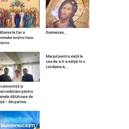
ălțarea la Cer a
Dumnezeu…
mnului nostru Iisus
istos
Marșul pentru viață la
cea de-a II-a ediție în s.
Lucășeuca,...
cunoștință și
necuvântare pentru
mele dătătoare de
ață – din partea...