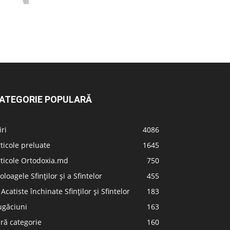
ATEGORIE POPULARĂ
iri
4086
ticole preluate
1645
ticole Ortodoxia.md
750
oloagele Sfinților și a Sfintelor
455
 Acatiste închinate Sfinților și Sfintelor
183
ugăciuni
163
ră categorie
160