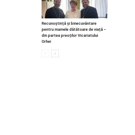
Recunoștință și binecuvântare
pentru mamele dătătoare de viață –
din partea preoților Vicariatului
Orhei