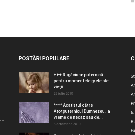
POSTĂRI POPULARE
C
+++ Rugăciune puternică
St
pentru momentele grele ale
Ar
vieţii
28 iulie 2010
Ar
Pr
**** Acatistul către
Atotputernicul Dumnezeu, la
6.
vreme de necaz sau de...
R
5 octombrie 2010
Fă