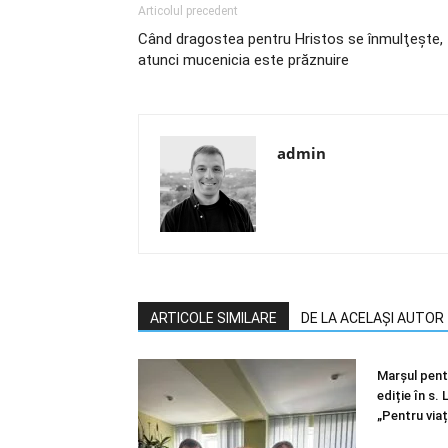
Articolul precedent
Când dragostea pentru Hristos se înmulţeşte,
atunci mucenicia este prăznuire
admin
ARTICOLE SIMILARE
DE LA ACELAȘI AUTOR
Marșul pentr
ediție în s.
„Pentru viaț