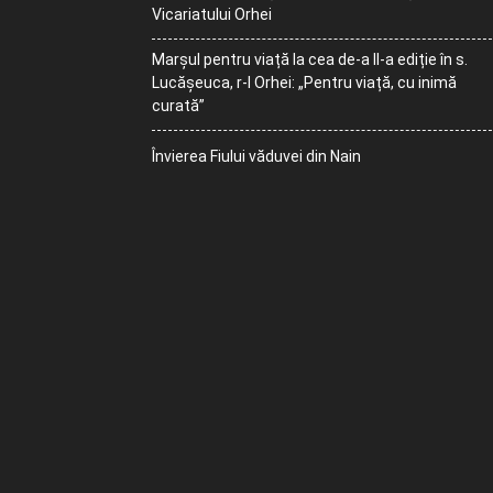
Vicariatului Orhei
Marșul pentru viață la cea de-a II-a ediție în s.
Lucășeuca, r-l Orhei: „Pentru viață, cu inimă
curată”
Învierea Fiului văduvei din Nain