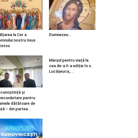
ălțarea la Cer a
Dumnezeu…
mnului nostru Iisus
istos
Marșul pentru viață la
cea de-a II-a ediție în s.
Lucășeuca,...
cunoștință și
necuvântare pentru
mele dătătoare de
ață – din partea...