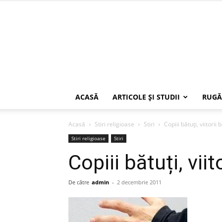
ACASĂ
ARTICOLE ŞI STUDII
RUGĂ
Acasă
Stiri religioase
Stiri
Copiii bătuți, viitorii 
Stiri religioase
Stiri
Copiii bătuți, viit
De către
admin
-
2 decembrie 2011