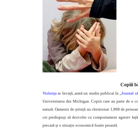
Copiii bă
Violența
se învață, arată un studiu publicat în „
Journal o
Universitatea din Michigan. Copiii care au parte de o c
natură. Oamenii de știință au chestionat 1,968 de persoane
cei predispuși să dezvolte cu comportament agresiv față 
precară și o situație economică foarte proastă.