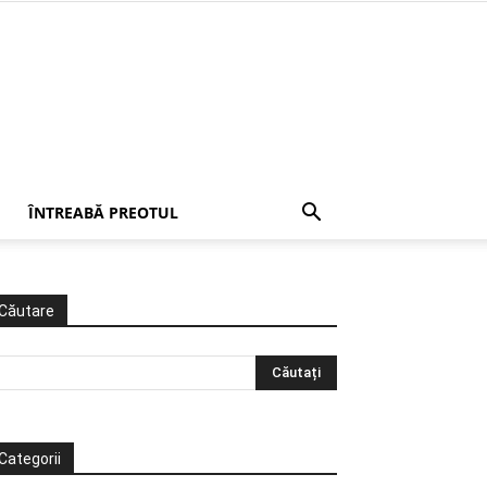
ÎNTREABĂ PREOTUL
Căutare
Categorii