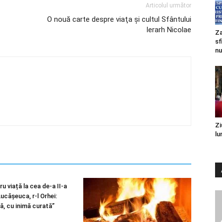
Articolul următor
O nouă carte despre viaţa şi cultul Sfântului
Ierarh Nicolae
Za
sf
nu
Zi
lu
u viață la cea de-a II-a
 Lucășeuca, r-l Orhei:
ă, cu inimă curată”