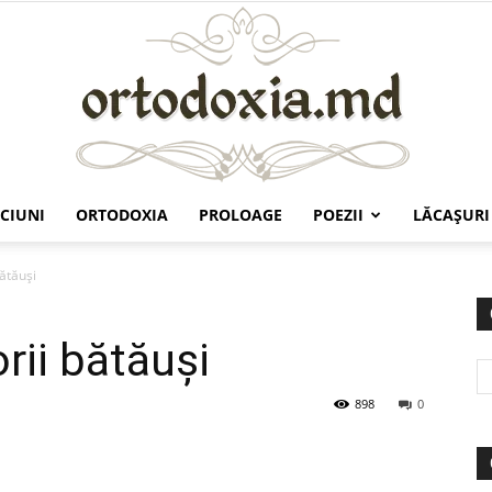
CIUNI
ORTODOXIA
PROLOAGE
POEZII
LĂCAŞURI
Ortodoxia.md
bătăuși
orii bătăuși
898
0