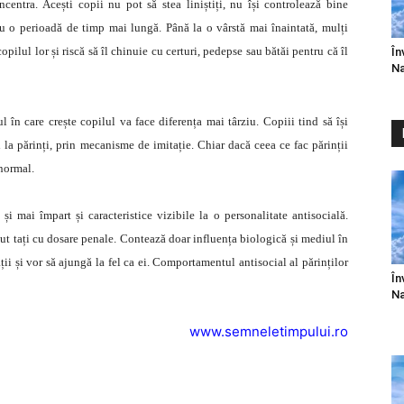
ncentra. Acești copii nu pot să stea liniștiți, nu își controlează bine
u o perioadă de timp mai lungă. Până la o vârstă mai înaintată, mulți
pilul lor și riscă să îl chinuie cu certuri, pedepse sau bătăi pentru că îl
În
Na
 în care crește copilul va face diferența mai târziu. Copiii tind să își
la părinți, prin mecanisme de imitație. Chiar dacă ceea ce fac părinții
 normal.
 și mai împart și caracteristice vizibile la o personalitate antisocială.
vut tați cu dosare penale. Contează doar influența biologică și mediul în
ații și vor să ajungă la fel ca ei. Comportamentul antisocial al părinților
În
Na
www.semneletimpului.ro