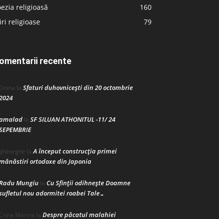
ezia religioasă
160
iri religioase
79
omentarii recente
Sfaturi duhovnicești din 20 octombrie
Doina
la
2024
amalad
SF SILUAN ATHONITUL -11/ 24
la
SEPEMBRIE
A început construcţia primei
gheorghe
la
mănăstiri ortodoxe din Japonia
Radu Mungiu
Cu Sfinții odihnește Doamne
la
sufletul nou adormitei roabei Tale…
Despre păcatul malahiei
Crina Marina
la