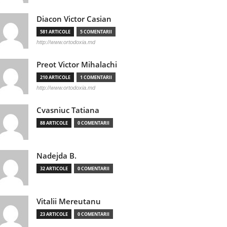
Diacon Victor Casian
581 ARTICOLE
5 COMENTARII
http://www.ortodoxia.md
Preot Victor Mihalachi
210 ARTICOLE
1 COMENTARII
http://www.ortodoxia.md
Cvasniuc Tatiana
88 ARTICOLE
0 COMENTARII
Nadejda B.
32 ARTICOLE
0 COMENTARII
Vitalii Mereutanu
23 ARTICOLE
0 COMENTARII