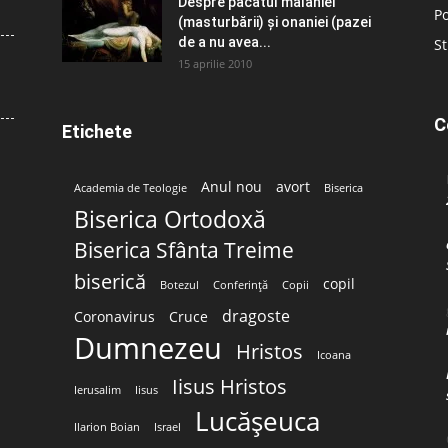
Despre păcatul malahiei
Po
(masturbării) şi onaniei (pazei
de a nu avea...
St
15 aprilie 2010
C
Etichete
Anul nou
avort
Academia de Teologie
Biserica
Biserica Ortodoxă
Biserica Sfânta Treime
biserică
copil
Botezul
Conferință
Copii
dragoste
Coronavirus
Cruce
Dumnezeu
Hristos
Icoana
Iisus Hristos
Ierusalim
Iisus
Lucășeuca
Ilarion Boian
Israel