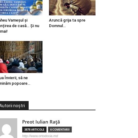
heu Vameșul și
Aruncă grija ta spre
ințirea de casă… Și nu
Domnul…
mai!
ua Învierii, să ne
minăm popoare…
Autorii noștri
Preot Iulian Raţă
3878 ARTICOLE
6 COMENTARII
http://www.ortodoxia.md