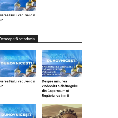
vierea Fiului văduvei din
in
Descoperă ortodoxia
vierea Fiului văduvei din
Despre minunea
in
vindecării slăbănogului
din Capernaum și
Rugăciunea inimii