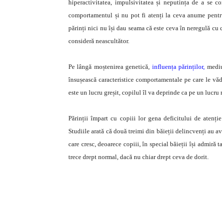
hiperactivitatea, impulsivitatea și neputința de a se co
comportamentul și nu pot fi atenți la ceva anume pentr
părinți nici nu își dau seama că este ceva în neregulă cu co
consideră neascultător.
Pe lângă moștenirea genetică,
influența părinților,
mediul
însușească caracteristice comportamentale pe care le văd 
este un lucru greșit, copilul îl va deprinde ca pe un lucru
Părinții împart cu copiii lor gena deficitului de atenție
Studiile arată că două treimi din băieții delincvenți au a
care cresc, deoarece copiii, în special băieții își admiră t
trece drept normal, dacă nu chiar drept ceva de dorit.