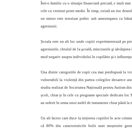
Într-o familie cu o situaţie financiară precară, e mult mai
cele cu venituri peste medie. În timp, există un risc destul 
un minor este terorizat psihic sub ameninţarea cu bătai
agresiunii.
Școala este un alt loc unde copiii experimentează pe pi
agresiunile, chiulul de la şcoală, minciunile şi săvârşirea
mod negativ asupra individului în copilărie şi-i influenţ
Una dintre categoriile de copii cea mai predispusă la vio
vulnerabili la violență din partea colegilor deoarece arat
studiu realizat de Societatea Națională pentru Autism din 
școli, chiar și în cele cu programe speciale dedicate lor.
au suferit în urma unor astfel de tratamente chiar până la 
Un alt factor care duce la inițierea copiilor în acte crimin
că 80% din caracteristicile bolii sunt moștenite gene