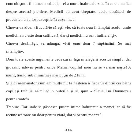
cum obişnuit îl numea medicul, – el a murit înainte de ziua în care am aflat
despre această pierdere. Medicii au avut dreptate: acele douăzeci de
procente nu au fost excepţie în cazul meu.
Cineva va zice: «Bucură-te că eşti vie, că toate s-au întâmplat acolo, unde
medicina nu este doar calificată, dar şi medicii nu sunt indiferenţi».
Cineva dezămăgit va adăuga: «Păi erau doar 7 săptămâni. Se mai
întâmplă».
Doar toate aceste argumente cedează în faţa înţelegerii acestui simplu, dar
groaznic adevăr pentru orice Mamă: copilul meu nu se va mai naşte! A
murit, trăind sub inima mea mai puţin de 2 luni..
Şi aici asemănător cum am mulţumit la naşterea a fiecărui dintre cei patru
copilaşi trebuie să-mi adun puterile şi să spun « Slavă Lui Dumnezeu
pentru toate!»
Trebuie. Dar unde să găsească putere inima îndurerată a mamei, ca să fie
recunoscătoare nu doar pentru viaţă, dar şi pentru moarte?
***