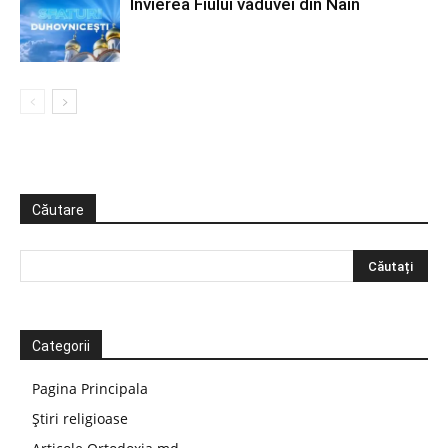
Învierea Fiului văduvei din Nain
Căutare
Categorii
Pagina Principala
Știri religioase