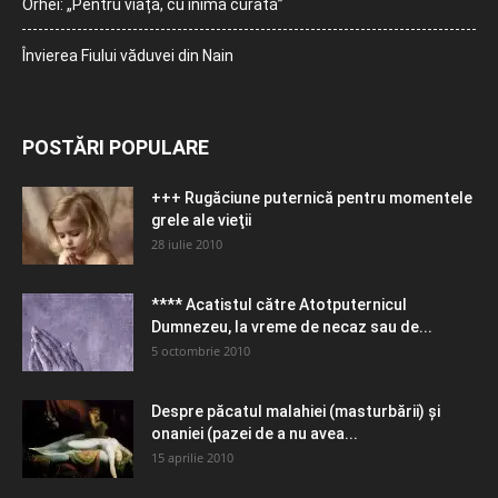
Orhei: „Pentru viață, cu inimă curată”
Învierea Fiului văduvei din Nain
POSTĂRI POPULARE
+++ Rugăciune puternică pentru momentele
grele ale vieţii
28 iulie 2010
**** Acatistul către Atotputernicul
Dumnezeu, la vreme de necaz sau de...
5 octombrie 2010
Despre păcatul malahiei (masturbării) şi
onaniei (pazei de a nu avea...
15 aprilie 2010