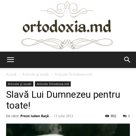
Ortodoxia.md
Acasă
Articole şi studii
Articole Ortodoxia.md
Articole şi studii
Articole Ortodoxia.md
Slavă Lui Dumnezeu pentru
toate!
De către
Preot Iulian Raţă
-
17 iulie 2012
892
0