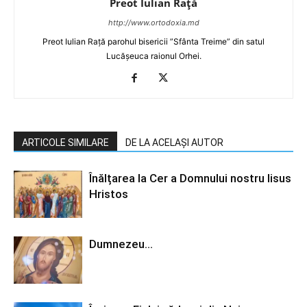
Preot Iulian Raţă
http://www.ortodoxia.md
Preot Iulian Rață parohul bisericii ”Sfânta Treime” din satul
Lucășeuca raionul Orhei.
ARTICOLE SIMILARE
DE LA ACELAȘI AUTOR
Înălțarea la Cer a Domnului nostru Iisus
Hristos
Dumnezeu…