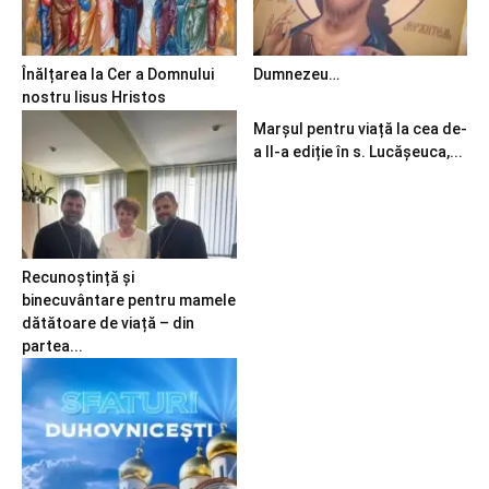
Înălțarea la Cer a Domnului
Dumnezeu…
nostru Iisus Hristos
Marșul pentru viață la cea de-
a II-a ediție în s. Lucășeuca,...
Recunoștință și
binecuvântare pentru mamele
dătătoare de viață – din
partea...