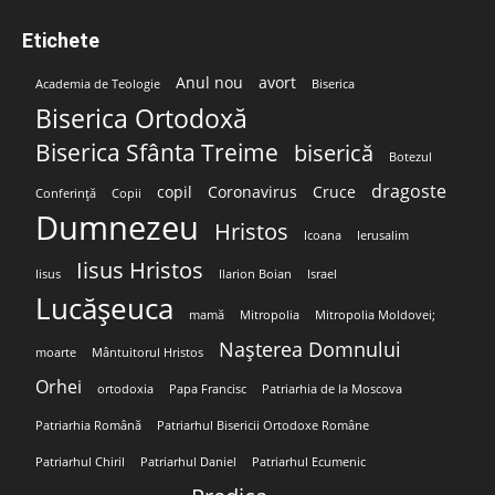
Etichete
Anul nou
avort
Academia de Teologie
Biserica
Biserica Ortodoxă
Biserica Sfânta Treime
biserică
Botezul
dragoste
copil
Coronavirus
Cruce
Conferință
Copii
Dumnezeu
Hristos
Icoana
Ierusalim
Iisus Hristos
Iisus
Ilarion Boian
Israel
Lucășeuca
mamă
Mitropolia
Mitropolia Moldovei;
Nașterea Domnului
moarte
Mântuitorul Hristos
Orhei
ortodoxia
Papa Francisc
Patriarhia de la Moscova
Patriarhia Română
Patriarhul Bisericii Ortodoxe Române
Patriarhul Chiril
Patriarhul Daniel
Patriarhul Ecumenic