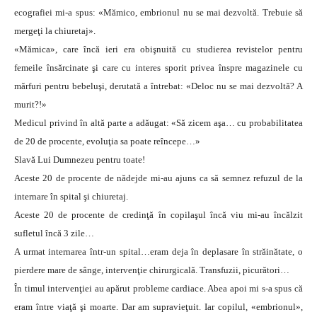
ecografiei mi-a spus: «Mămico, embrionul nu se mai dezvoltă. Trebuie să
mergeţi la chiuretaj».
«Mămica», care încă ieri era obişnuită cu studierea revistelor pentru
femeile însărcinate şi care cu interes sporit privea înspre magazinele cu
mărfuri pentru bebeluşi, derutată a întrebat: «Deloc nu se mai dezvoltă? A
murit?!»
Medicul privind în altă parte a adăugat: «Să zicem aşa… cu probabilitatea
de 20 de procente, evoluţia sa poate reîncepe…»
Slavă Lui Dumnezeu pentru toate!
Aceste 20 de procente de nădejde mi-au ajuns ca să semnez refuzul de la
internare în spital şi chiuretaj.
Aceste 20 de procente de credinţă în copilaşul încă viu mi-au încălzit
sufletul încă 3 zile…
A urmat internarea într-un spital…eram deja în deplasare în străinătate, o
pierdere mare de sânge, intervenţie chirurgicală. Transfuzii, picurători…
În timul intervenţiei au apărut probleme cardiace. Abea apoi mi s-a spus că
eram între viaţă şi moarte. Dar am supravieţuit. Iar copilul, «embrionul»,