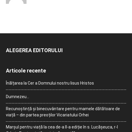
ALEGEREA EDITORULUI
Articole recente
Înălțarea la Cer a Domnului nostru Iisus Hristos
Dumnezeu…
Recunoștință și binecuvântare pentru mamele dătătoare de
viață – din partea preoților Vicariatului Orhei
Marșul pentru viață la cea de-a II-a ediție în s. Lucășeuca, r-l