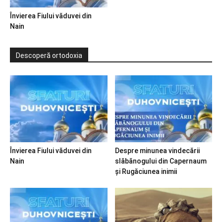
Învierea Fiului văduvei din
Nain
Descoperă ortodoxia
Învierea Fiului văduvei din
Despre minunea vindecării
Nain
slăbănogului din Capernaum
și Rugăciunea inimii