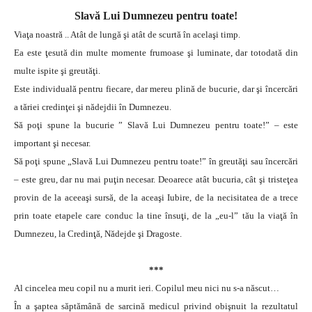
Slavă Lui Dumnezeu pentru toate!
Viaţa noastră .. Atât de lungă şi atât de scurtă în acelaşi timp.
Ea este ţesută din multe momente frumoase şi luminate, dar totodată din
multe ispite şi greutăţi.
Este individuală pentru fiecare, dar mereu plină de bucurie, dar şi încercări
a tăriei credinţei şi nădejdii în Dumnezeu.
Să poţi spune la bucurie ” Slavă Lui Dumnezeu pentru toate!” – este
important şi necesar.
Să poţi spune „Slavă Lui Dumnezeu pentru toate!” în greutăţi sau încercări
– este greu, dar nu mai puţin necesar. Deoarece atât bucuria, cât şi tristeţea
provin de la aceeaşi sursă, de la aceaşi Iubire, de la necisitatea de a trece
prin toate etapele care conduc la tine însuţi, de la „eu-l” tău la viaţă în
Dumnezeu, la Credinţă, Nădejde şi Dragoste.
***
Al cincelea meu copil nu a murit ieri. Copilul meu nici nu s-a născut…
În a şaptea săptămână de sarcină medicul privind obişnuit la rezultatul