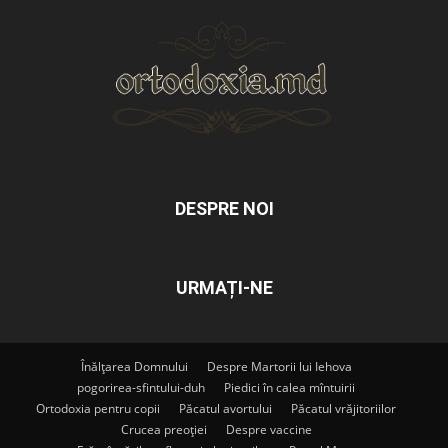
DESPRE NOI
URMAȚI-NE
Înălțarea Domnului
Despre Martorii lui Iehova
pogorirea-sfintului-duh
Piedici în calea mîntuirii
Ortodoxia pentru copii
Păcatul avortului
Păcatul vrăjitoriilor
Crucea preoției
Despre vaccine