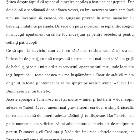
Ştirea despre faptul că aştept al cincelea copilaş a fost una neaşteptată. Dar
deja după o săptămână după aflarea vestei, eu îmi netezeam burta care încă
nici nu începuse să crească, cu gingăşie privind în urma mamelor cu
bebeluşi, întâlnite pe stradă. De zece ori pe zi încercam să replanific spaţiul
în micuţul apartament ca să fie loc îndeajuns şi pentru bebeluş şi pentru
ceilalţi patru copii.
Ce să spun la serviciu, cum va fi cu sănătatea (ultima sarcină mi s-a dat
îndeosebi de greu), cum să reuşesc să-i cresc pe cei mai mari şi să am grijă
de bebeluş, şi să nu-mi pierd nici serviciul, apartamentul mic, unde locuiam
toţi împreună – toate acestea nu mă înspăimântau. Doar de atât că m-am
obişnuit în toate şi întotdeauna să mă sprijin pe acele cuvinte: « Slavă Lui
Dumnezeu pentru toate!».
Aceste aproape 2 luni m-au învăţat multe – tăriei şi hotărârii – doar copii
adesea se îmbolnăveau, uneori mai grav, alteorii era doar o simplă răceală,
iar eu eram sleită de puteri, adesea căzând şi în disperare. Dar în cele mai
grele momente, era suficient să-mi aduc aminte de cuvintele de mulţumire
pentru Dumnezeu, că Credinţa şi Nădejdea îmi redau forţele necesare, iar
Dragostea mă ajuta să merg mai departe.