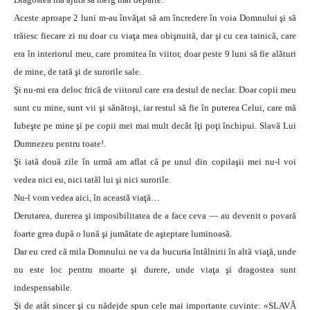
Aceste aproape 2 luni m-au învăţat să am încredere în voia Domnului şi să
trăiesc fiecare zi nu doar cu viaţa mea obişnuită, dar şi cu cea tainică, care
era în interiorul meu, care promitea în viitor, doar peste 9 luni să fie alături
de mine, de tată şi de surorile sale.
Şi nu-mi era deloc frică de viitorul care era destul de neclar. Doar copii meu
sunt cu mine, sunt vii şi sănătoşi, iar restul să fie în puterea Celui, care mă
Iubeşte pe mine şi pe copii mei mai mult decât îţi poţi închipui. Slavă Lui
Dumnezeu pentru toate!.
Şi iată două zile în urmă am aflat că pe unul din copilaşii mei nu-l voi
vedea nici eu, nici tatăl lui şi nici surorile.
Nu-l vom vedea aici, în această viaţă…
Derutarea, durerea şi imposibilitatea de a face ceva — au devenit o povară
foarte grea după o lună şi jumătate de aşteptare luminoasă.
Dar eu cred că mila Domnului ne va da bucuria întâlnirii în altă viaţă, unde
nu este loc pentru moarte şi durere, unde viaţa şi dragostea sunt
indespensabile.
Şi de atât sincer şi cu nădejde spun cele mai importante cuvinte: «SLAVĂ