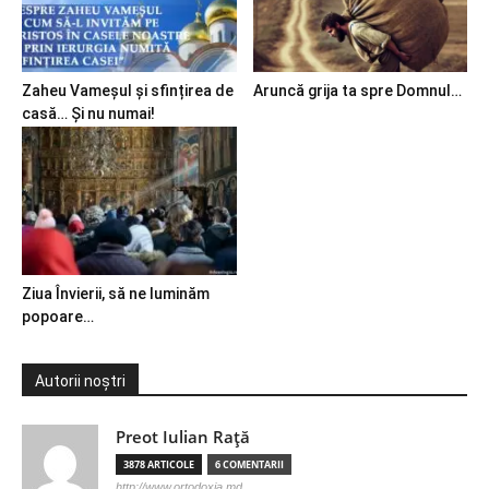
Zaheu Vameșul și sfințirea de
Aruncă grija ta spre Domnul…
casă… Și nu numai!
Ziua Învierii, să ne luminăm
popoare…
Autorii noștri
Preot Iulian Raţă
3878 ARTICOLE
6 COMENTARII
http://www.ortodoxia.md