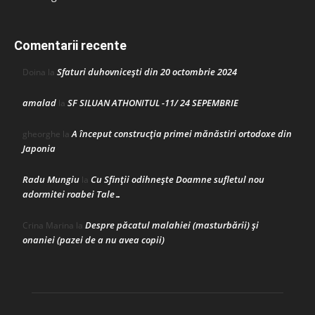
Comentarii recente
Sfaturi duhovnicești din 20 octombrie 2024
Doina
la
amalad
SF SILUAN ATHONITUL -11/ 24 SEPEMBRIE
la
A început construcţia primei mănăstiri ortodoxe din
gheorghe
la
Japonia
Radu Mungiu
Cu Sfinții odihnește Doamne sufletul nou
la
adormitei roabei Tale…
Despre păcatul malahiei (masturbării) şi
Crina Marina
la
onaniei (pazei de a nu avea copii)