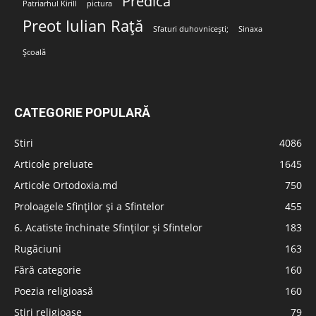
Predica
Patriarhul Kirill
pictura
Preot Iulian Rață
Sfaturi duhovnicești;
Sinaxa
Școală
CATEGORIE POPULARĂ
Stiri
4086
Articole preluate
1645
Articole Ortodoxia.md
750
Proloagele Sfinților și a Sfintelor
455
6. Acatiste închinate Sfinților și Sfintelor
183
Rugăciuni
163
Fără categorie
160
Poezia religioasă
160
Stiri religioase
79