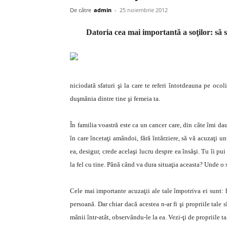
De către
admin
-
25 noiembrie 2012
Datoria cea mai importantă a soţilor: să se
niciodată sfaturi şi la care te referi întotdeauna pe oco
duşmănia dintre tine şi femeia ta.
În familia voastră este ca un cancer care, din câte îmi da
în care încetaţi amândoi, fără întârziere, să vă acuzaţi un
ea, desigur, crede acelaşi lucru despre ea însăşi. Tu îi pu
la fel cu tine. Până când va dura situaţia aceasta? Unde o
Cele mai importante acuzaţii ale tale împotriva ei sunt: 
persoană. Dar chiar dacă acestea n-ar fi şi propriile tale s
mânii într-atât, observându-le la ea. Vezi-ţi de propriile t