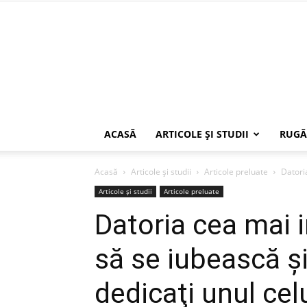
ACASĂ
ARTICOLE ŞI STUDII
RUGĂ
Acasă
Articole şi studii
Articole preluate
Datoria
Articole şi studii
Articole preluate
Datoria cea mai i
să se iubească şi
dedicaţi unul celu