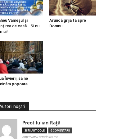
heu Vameșul și
Aruncă grija ta spre
ințirea de casă… Și nu
Domnul…
mai!
ua Învierii, să ne
minăm popoare…
Autorii noștri
Preot Iulian Raţă
3878 ARTICOLE
6 COMENTARII
http://www.ortodoxia.md