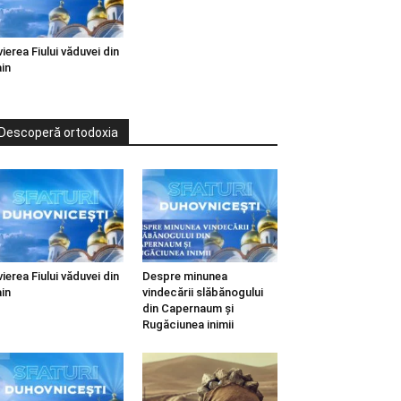
vierea Fiului văduvei din
in
Descoperă ortodoxia
vierea Fiului văduvei din
Despre minunea
in
vindecării slăbănogului
din Capernaum și
Rugăciunea inimii