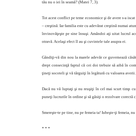
tău nu o iei în seamă? (Matei 7, 3).
Tot acest conflict pe teme economice şi de avere s-a iscat p
– creştină. Iar familia este cu adevărat creştină numai atun
învinovăţeşte pe sine însuşi. Amândoi aţi uitat lucrul ac
otravă. Acelaşi efect îl au şi cuvintele tale asupra ei.
Gândiţi-vă din nou la marele adevăr ce guvernează căsător
drept consecinţă faptul că cei doi trebuie să aibă în co
ţineţi socoteli şi vă târguiţi în legătură cu valoarea averi
Dacă nu vă luptaţi şi nu reuşiţi în cel mai scurt timp cu
puneţi lucrurile în ordine şi să găsiţi o rezolvare corectă 
Smereşte-te pe tine, nu pe femeia ta! Iubeşte-ţi femeia, nu 
* * *