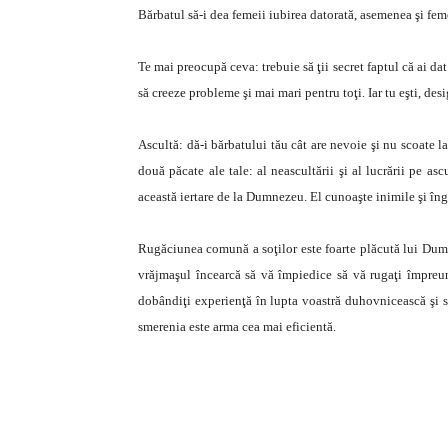
Bărbatul să-i dea femeii iubirea datorată, asemenea şi feme
Te mai preocupă ceva: trebuie să ţii secret faptul că ai dat
să creeze probleme şi mai mari pentru toţi. Iar tu eşti, des
Ascultă: dă-i bărbatului tău cât are nevoie şi nu scoate l
două păcate ale tale: al neascultării şi al lucrării pe as
această iertare de la Dumnezeu. El cunoaşte inimile şi îng
Rugăciunea comună a soţilor este foarte plăcută lui Dumne
vrăjmaşul încearcă să vă împiedice să vă rugaţi împreu
dobândiţi experienţă în lupta voastră duhovnicească şi să
smerenia este arma cea mai eficientă.