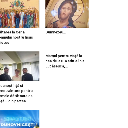
ălțarea la Cer a
Dumnezeu…
mnului nostru Iisus
istos
Marșul pentru viață la
cea de-a II-a ediție în s.
Lucășeuca,...
cunoștință și
necuvântare pentru
mele dătătoare de
ață – din partea...