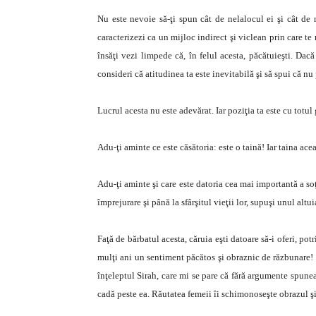
Nu este nevoie să-ţi spun cât de nelalocul ei şi cât de r
caracterizezi ca un mijloc indirect şi viclean prin care te 
însăţi vezi limpede că, în felul acesta, păcătuieşti. Dacă
consideri că atitudinea ta este inevitabilă şi să spui că nu 
Lucrul acesta nu este adevărat. Iar poziţia ta este cu totul 
Adu-ţi aminte ce este căsătoria: este o taină! Iar taina acea
Adu-ţi aminte şi care este datoria cea mai importantă a soţi
împrejurare şi până la sfârşitul vieţii lor, supuşi unul altuia
Faţă de bărbatul acesta, căruia eşti datoare să-i oferi, pot
mulţi ani un sentiment păcătos şi obraznic de răzbunare! 
înţeleptul Sirah, care mi se pare că fără argumente spunea
cadă peste ea. Răutatea femeii îi schimonoseşte obrazul şi-i