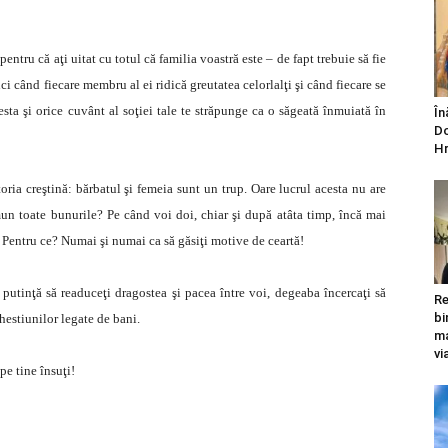
entru că aţi uitat cu totul că familia voastră este – de fapt trebuie să fie
ci când fiecare membru al ei ridică greutatea celorlalţi şi când fiecare se
esta şi orice cuvânt al soţiei tale te străpunge ca o săgeată înmuiată în
În
Do
Hr
ia creştină: bărbatul şi femeia sunt un trup. Oare lucrul acesta nu are
mun toate bunurile? Pe când voi doi, chiar şi după atâta timp, încă mai
i. Pentru ce? Numai şi numai ca să găsiţi motive de ceartă!
 putinţă să readuceţi dragostea şi pacea între voi, degeaba încercaţi să
Re
bi
chestiunilor legate de bani.
ma
vi
pe tine însuţi!