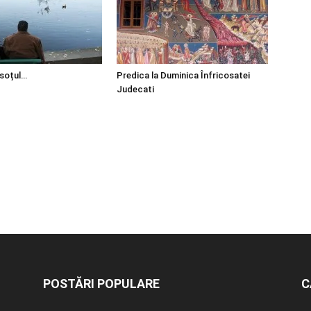
 soțul…
Predica la Duminica Înfricosatei
Judecati
POSTĂRI POPULARE
C