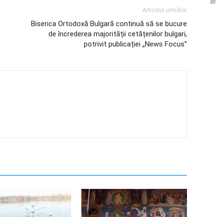
Articolul următor
Biserica Ortodoxă Bulgară continuă să se bucure
de încrederea majorității cetățenilor bulgari,
potrivit publicației „News Focus”