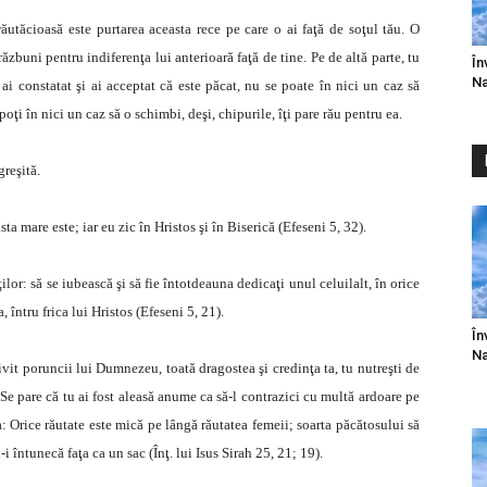
ăutăcioasă este purtarea aceasta rece pe care o ai faţă de soţul tău. O
răzbuni pentru indiferenţa lui anterioară faţă de tine. Pe de altă parte, tu
În
Na
 ai constatat şi ai acceptat că este păcat, nu se poate în nici un caz să
poţi în nici un caz să o schimbi, deşi, chipurile, îţi pare rău pentru ea.
greşită.
sta mare este; iar eu zic în Hristos şi în Biserică (Efeseni 5, 32).
lor: să se iubească şi să fie întotdeauna dedicaţi unul celuilalt, în orice
, întru frica lui Hristos (Efeseni 5, 21).
În
Na
rivit poruncii lui Dumnezeu, toată dragostea şi credinţa ta, tu nutreşti de
Se pare că tu ai fost aleasă anume ca să-l contrazici cu multă ardoare pe
: Orice răutate este mică pe lângă răutatea femeii; soarta păcătosului să
 întunecă faţa ca un sac (Înţ. lui Isus Sirah 25, 21; 19).