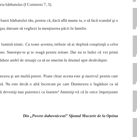
ia bărbatului (I Corinteni 7, 3).
 banii bărbatului tău, pentru că, dacă află mama ta, o să facă scandal şi o
igur, datoare să veghezi la menţinerea păcii în familie.
a lumină nimic. Cu toate acestea, trebuie să ai deplină conştiinţă a celor
cuns. Smereşte-te şi te roagă pentru iertare. Dar nu te îndoi că vei primi
ăduie astfel de situaţii ca să ne smerim în drumul spre desăvârşire.
zeu şi are multă putere. Poate chiar acesta este şi motivul pentru care
nă. Nu este decât o altă încercare pe care Dumnezeu o îngăduie ca să
 deveniţi mai puternici ca înainte! Amintiţi-vă că în orice împrejurare
Din „Povete duhovnicesti” Sfantul Macarie de la Optina