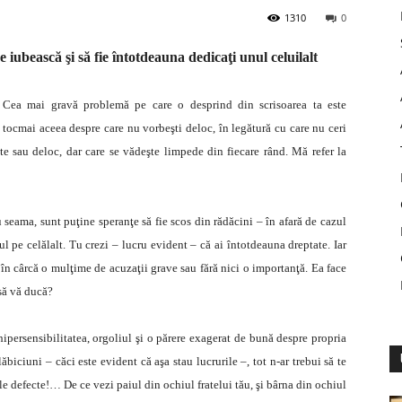
1310
0
 iubească şi să fie întotdeauna dedicaţi unul celuilalt
Cea mai gravă problemă pe care o desprind din scrisoarea ta este
tocmai aceea despre care nu vorbeşti deloc, în legătură cu care nu ceri
lite sau deloc, dar care se vădeşte limpede din fiecare rând. Mă refer la
u seama, sunt puţine speranţe să fie scos din rădăcini – în afară de cazul
ul pe celălalt. Tu crezi – lucru evident – că ai întotdeauna dreptate. Iar
i în cârcă o mulţime de acuzaţii grave sau fără nici o importanţă. Ea face
 să vă ducă?
hipersensibilitatea, orgoliul şi o părere exagerat de bună despre propria
lăbiciuni – căci este evident că aşa stau lucrurile –, tot n-ar trebui să te
ale defecte!… De ce vezi paiul din ochiul fratelui tău, şi bârna din ochiul