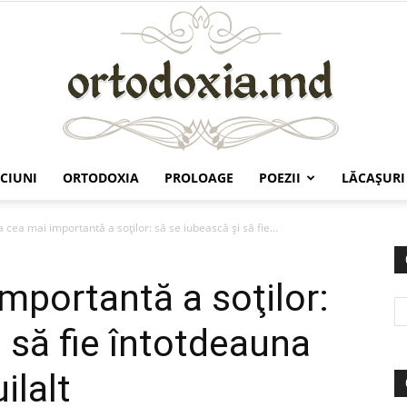
CIUNI
ORTODOXIA
PROLOAGE
POEZII
LĂCAŞURI
Ortodoxia.md
 cea mai importantă a soţilor: să se iubească şi să fie...
mportantă a soţilor:
 să fie întotdeauna
ilalt