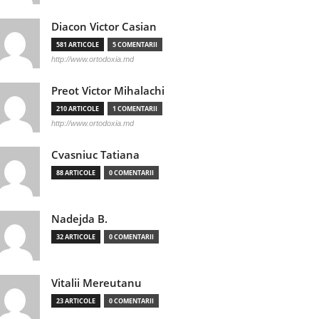
Diacon Victor Casian
581 ARTICOLE
5 COMENTARII
http://www.ortodoxia.md
Preot Victor Mihalachi
210 ARTICOLE
1 COMENTARII
http://www.ortodoxia.md
Cvasniuc Tatiana
88 ARTICOLE
0 COMENTARII
Nadejda B.
32 ARTICOLE
0 COMENTARII
Vitalii Mereutanu
23 ARTICOLE
0 COMENTARII