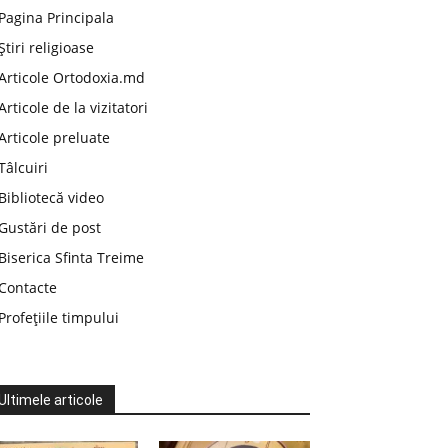
Pagina Principala
Știri religioase
Articole Ortodoxia.md
Articole de la vizitatori
Articole preluate
Tâlcuiri
Bibliotecă video
Gustări de post
Biserica Sfinta Treime
Contacte
Profețiile timpului
Ultimele articole