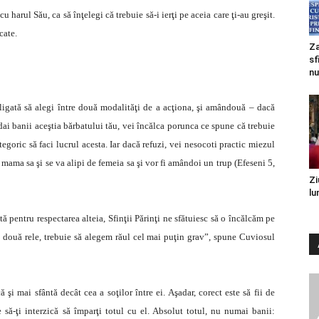
harul Său, ca să înţelegi că trebuie să-i ierţi pe aceia care ţi-au greşit.
cate.
Za
sf
nu
obligată să alegi între două modalităţi de a acţiona, şi amândouă – dacă
ai banii aceştia bărbatului tău, vei încălca porunca ce spune că trebuie
tegoric să faci lucrul acesta. Iar dacă refuzi, vei nesocoti practic miezul
e mama sa şi se va alipi de femeia sa şi vor fi amândoi un trup (Efeseni 5,
Zi
lu
 pentru respectarea alteia, Sfinţii Părinţi ne sfătuiesc să o încălcăm pe
două rele, trebuie să alegem răul cel mai puţin grav”, spune Cuviosul
şi mai sfântă decât cea a soţilor între ei. Aşadar, corect este să fii de
 să-ţi interzică să împarţi totul cu el. Absolut totul, nu numai banii: