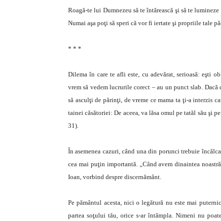
Roagă-te lui Dumnezeu să te întărească şi să te lumineze cu 
Numai aşa poţi să speri că vor fi iertate şi propriile tale pă
* * *
Dilema în care te afli este, cu adevărat, serioasă: eşti 
vrem să vedem lucrurile corect – au un punct slab. Dacă d
să asculţi de părinţi, de vreme ce mama ta ţi-a interzis ca
tainei căsătoriei: De aceea, va lăsa omul pe tatăl său şi p
31).
În asemenea cazuri, când una din porunci trebuie încălcată
cea mai puţin importantă. „Când avem dinaintea noastră 
Ioan, vorbind despre discernământ.
Pe pământul acesta, nici o legătură nu este mai puternică 
partea soţului tău, orice s-ar întâmpla. Nimeni nu poate