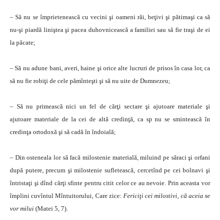
– Să nu se împrietenească cu vecini şi oameni răi, beţivi şi pătimaşi ca să
nu-şi piardă liniştea şi pacea duhovnicească a familiei sau să fie traşi de ei
la păcate;
– Să nu adune bani, averi, haine şi orice alte lucruri de prisos în casa lor, ca
să nu fie robiţi de cele pămînteşti şi să nu uite de Dumnezeu;
– Să nu primească nici un fel de cărţi sectare şi ajutoare materiale şi
ajutoare materiale de la cei de altă credinţă, ca sp nu se smintească în
credinţa ortodoxă şi să cadă în îndoială;
– Din osteneala lor să facă milostenie materială, miluind pe săraci şi orfani
după putere, precum şi milostenie sufletească, cercetînd pe cei bolnavi şi
întristaţi şi dînd cărţi sfinte pentru citit celor ce au nevoie. Prin aceasta vor
împlini cuvîntul Mîntuitorului, Care zice:
Fericiţi cei milostivi, că aceia se
vor milui
(Matei 5, 7).