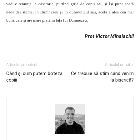
văduv renunţă la căsătorie, purtînd grijă de copii săi, şi îşi pune toată
nădejdea numai în Dumnezeu şi în duhovnicul său, acela a ales cea mai
bună cale şi are mare plată în faţa lui Dumnezeu.
Prot Victor Mihalachii
Articolul precedent
Articolul următor
Când şi cum putem boteza
Ce trebuie să ştim când venim
copiii
la biserică?