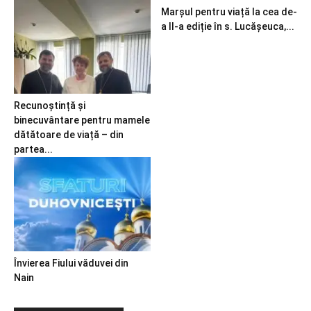
Marșul pentru viață la cea de-
a II-a ediție în s. Lucășeuca,...
Recunoștință și
binecuvântare pentru mamele
dătătoare de viață – din
partea...
Învierea Fiului văduvei din
Nain