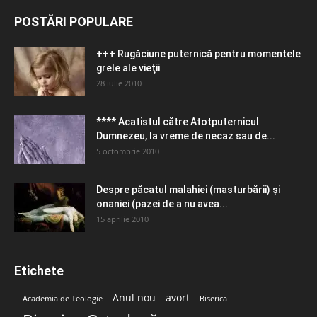
POSTĂRI POPULARE
+++ Rugăciune puternică pentru momentele
grele ale vieţii
28 iulie 2010
**** Acatistul către Atotputernicul
Dumnezeu, la vreme de necaz sau de...
5 octombrie 2010
Despre păcatul malahiei (masturbării) şi
onaniei (pazei de a nu avea...
15 aprilie 2010
Etichete
Anul nou
avort
Academia de Teologie
Biserica