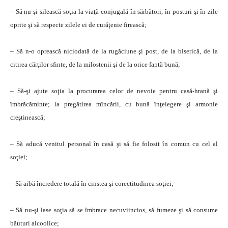
– Să nu-şi silească soţia la viaţă conjugală în sărbători, în posturi şi în zile
oprite şi să respecte zilele ei de curăţenie firească;
– Să n-o oprească niciodată de la rugăciune şi post, de la biserică, de la
citirea cărţilor sfinte, de la milostenii şi de la orice faptă bună;
– Să-şi ajute soţia la procurarea celor de nevoie pentru casă-hrană şi
îmbrăcăminte; la pregătirea mîncării, cu bună înţelegere şi armonie
creştinească;
– Să aducă venitul personal în casă şi să fie folosit în comun cu cel al
soţiei;
– Să aibă încredere totală în cinstea şi corectitudinea soţiei;
– Să nu-şi lase soţia să se îmbrace necuviincios, să fumeze şi să consume
băuturi alcoolice;