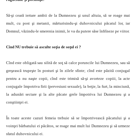
Să-şi ceară iertare ambii de la Dumnezeu şi unul altuia, să se roage mai
mult, cu post şi metanii, mărturisindu-şi duhovnicului păcatul lor, iar
Domnul, văzindu-le smerenia inimii, le va da putere săse înfrîneze pe viitor.
Cînd NU trebuie să asculte soţia de soţul ei ?
Cînd este obligată sau silită de soţ să calce poruncile lui Dumnezeu, sau să
greşească trupeşte în posturi şi în zilele sfinte; cînd este păzită conjugal
pentru a nu naşte copii, cînd este trimisă să-şi avorteze copiii, la acte
conjugale împotriva firii (pervesiuni sexuale), la beţie, la furt, la minciună,
la adunări sectare şi la alte păcate grele împotriva lui Dumnezeu şi a
conştiinţei ei.
În toate aceste cazuri femeia trebuie să se împotrivească păcatului şi a
voinţei bărbatului ei păcătos, se roage mai mult lui Dumnezeu şi să urmeze
sfatul duhovnicului ei.