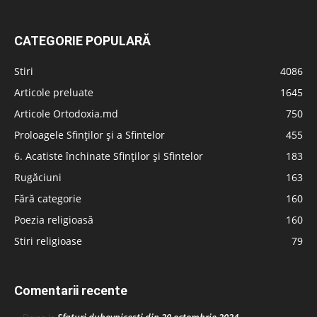
CATEGORIE POPULARĂ
Stiri
4086
Articole preluate
1645
Articole Ortodoxia.md
750
Proloagele Sfinților și a Sfintelor
455
6. Acatiste închinate Sfinților și Sfintelor
183
Rugăciuni
163
Fără categorie
160
Poezia religioasă
160
Stiri religioase
79
Comentarii recente