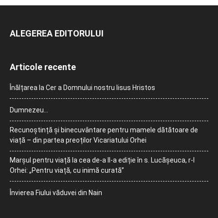
ALEGEREA EDITORULUI
Articole recente
Înălțarea la Cer a Domnului nostru Iisus Hristos
Dumnezeu…
Recunoștință și binecuvântare pentru mamele dătătoare de
viață – din partea preoților Vicariatului Orhei
Marșul pentru viață la cea de-a II-a ediție în s. Lucășeuca, r-l
Orhei: „Pentru viață, cu inimă curată”
Învierea Fiului văduvei din Nain