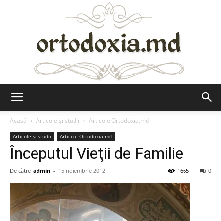
Ortodoxia.md
Acasă
Articole şi studii
Articole Ortodoxia.md
Articole şi studii
Articole Ortodoxia.md
Începutul Vieţii de Familie
De către
admin
-
15 noiembrie 2012
1665
0