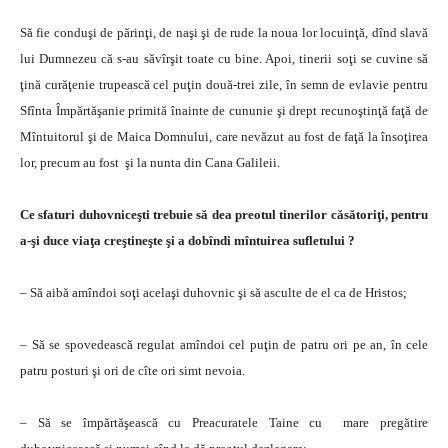
Să fie conduşi de părinţi, de naşi şi de rude la noua lor locuinţă, dînd slavă
lui Dumnezeu că s-au săvîrşit toate cu bine. Apoi, tinerii soţi se cuvine să
ţină curăţenie trupească cel puţin două-trei zile, în semn de evlavie pentru
Sfînta Împărtăşanie primită înainte de cununie şi drept recunoştinţă faţă de
Mîntuitorul şi de Maica Domnului, care nevăzut au fost de faţă la însoţirea
lor, precum au fost şi la nunta din Cana Galileii.
Ce sfaturi duhovniceşti trebuie să dea preotul tinerilor căsătoriţi, pentru
a-şi duce viaţa creştineşte şi a dobîndi mîntuirea sufletului ?
– Să aibă amîndoi soţi acelaşi duhovnic şi să asculte de el ca de Hristos;
– Să se spovedească regulat amîndoi cel puţin de patru ori pe an, în cele
patru posturi şi ori de cîte ori simt nevoia.
– Să se împărtăşească cu Preacuratele Taine cu mare pregătire