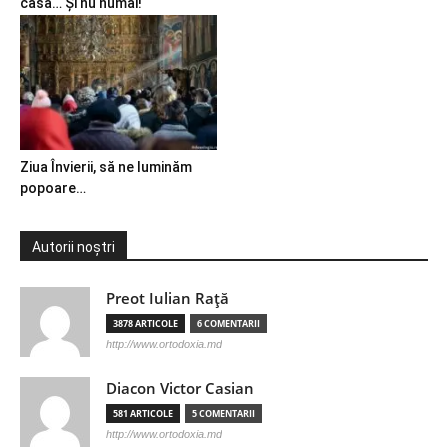
casă… Și nu numai!
Ziua Învierii, să ne luminăm
popoare…
Autorii noștri
Preot Iulian Raţă
3878 ARTICOLE
6 COMENTARII
http://www.ortodoxia.md
Diacon Victor Casian
581 ARTICOLE
5 COMENTARII
http://www.ortodoxia.md