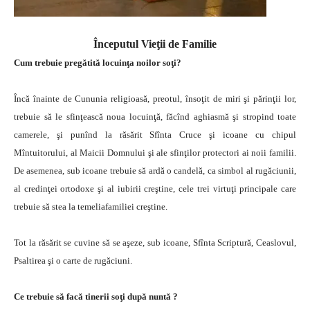
Începutul Vieţii de Familie
Cum trebuie
pregătită locuinţa noilor soţi?
Încă înainte de Cununia religioasă, preotul, însoţit de miri şi părinţii lor,
trebuie să le sfinţească noua locuinţă, făcînd aghiasmă şi stropind toate
camerele, şi punînd la răsărit Sfînta Cruce şi icoane cu chipul
Mîntuitorului, al Maicii Domnului şi ale sfinţilor protectori ai noii familii.
De asemenea, sub icoane trebuie să ardă o candelă, ca simbol al rugăciunii,
al credinţei ortodoxe şi al iubirii creştine, cele trei virtuţi principale care
trebuie să stea la temeliafamiliei creştine.
Tot la răsărit se cuvine să se aşeze, sub icoane, Sfînta Scriptură, Ceaslovul,
Psaltirea şi o carte de rugăciuni.
Ce trebuie să facă tinerii soţi după nuntă ?