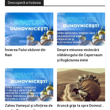
Descoperă ortodoxia
Învierea Fiului văduvei din
Despre minunea vindecării
Nain
slăbănogului din Capernaum
și Rugăciunea inimii
Zaheu Vameșul și sfințirea de
Aruncă grija ta spre Domnul…