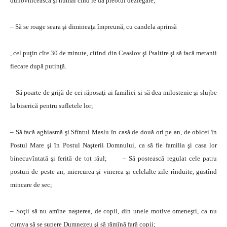
duhovnicească şi numai cînd le dă preotul dezlegare;
– Să se roage seara şi dimineaţa împreună, cu candela aprinsă
, cel puţin cîte 30 de minute, citind din Ceaslov şi Psaltire şi să facă metanii
fiecare după putinţă.
– Să poarte de grijă de cei răposaţi ai familiei si să dea milostenie şi slujbe
la biserică pentru sufletele lor;
– Să facă aghiasmă şi Sfîntul Maslu în casă de două ori pe an, de obicei în
Postul Mare şi în Postul Naşterii Domnului, ca să fie familia şi casa lor
binecuvîntată şi ferită de tot răul; – Să postească regulat cele patru
posturi de peste an, miercurea şi vinerea şi celelalte zile rînduite, gustînd
mincare de sec;
– Soţii să nu amîne naşterea, de copii, din unele motive omeneşti, ca nu
cumva să se supere Dumnezeu şi să rămînă fară copii;