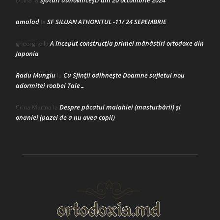
Sfaturi duhovnicești din 20 octombrie 2024
Doina
la
amalad
SF SILUAN ATHONITUL -11/ 24 SEPEMBRIE
la
A început construcţia primei mănăstiri ortodoxe din
gheorghe
la
Japonia
Radu Mungiu
Cu Sfinții odihnește Doamne sufletul nou
la
adormitei roabei Tale…
Despre păcatul malahiei (masturbării) şi
Crina Marina
la
onaniei (pazei de a nu avea copii)