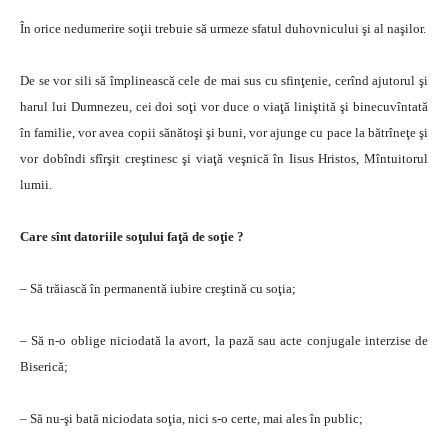
În orice nedumerire soţii trebuie să urmeze sfatul duhovnicului şi al naşilor.
De se vor sili să împlinească cele de mai sus cu sfinţenie, cerînd ajutorul şi
harul lui Dumnezeu, cei doi soţi vor duce o viaţă liniştită şi binecuvîntată
în familie, vor avea copii sănătoşi şi buni, vor ajunge cu pace la bătrîneţe şi
vor dobîndi sfîrşit creştinesc şi viaţă veşnică în Iisus Hristos, Mîntuitorul
lumii.
Care sînt datoriile soţului faţă de soţie ?
– Să trăiască în permanentă iubire creştină cu soţia;
– Să n-o oblige niciodată la avort, la pază sau acte conjugale interzise de
Biserică;
– Să nu-şi bată niciodata soţia, nici s-o certe, mai ales în public;