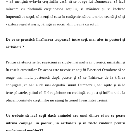
– Să menţină evlavia creştinăîn casă, să se roage lui Dumnezeu, să facă
mîncare cu rînduială creştinească soţului, să mănînce şi să închine
împreună cu soţul, să menţină casa în curăţenie, să evite orice ceartă şi să-şi
viziteze regulat naşii, părinţii şi socrii, dimpreună cu soţul.
De ce se practică înfrînarea trupească între soţi, mai ales în posturi şi
sărbători ?
Pentru că atunci se fac rugăciuni şi slujbe mai multe în biserici, mănăstiri şi
în casele creştinilor. De aceea este nevoie ca toţi fii Bisericei Ortodoxe să se
roage mai mult, postească după putere şi să se înfrîneze de la trăirea
conjugală, ca să-i audă mai degrabă Bunul Dumnezeu, să-i ajute şi să le
ierte păcatele, ştiind că fără rugăciune cu credinţă, cu post şi înfrînare de la
plăceri, cerinţele creştinilor nu ajung la tronul Preasfintei Treimi.
Ce trebuie să facă soţii dacă amîndoi sau unul dintre ei nu se poate
înfrîna conjugal în posturi, în sărbători şi în zilele rînduite pentru
rugăciune şi pocăinţă?