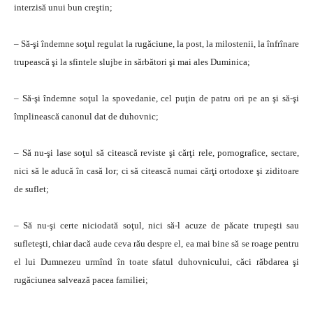
interzisă unui bun creştin;
– Să-şi îndemne soţul regulat la rugăciune, la post, la milostenii, la înfrînare
trupească şi la sfintele slujbe in sărbători şi mai ales Duminica;
– Să-şi îndemne soţul la spovedanie, cel puţin de patru ori pe an şi să-şi
împlinească canonul dat de duhovnic;
– Să nu-şi lase soţul să citească reviste şi cărţi rele, pornografice, sectare,
nici să le aducă în casă lor; ci să citească numai cărţi ortodoxe şi ziditoare
de suflet;
– Să nu-şi certe niciodată soţul, nici să-l acuze de păcate trupeşti sau
sufleteşti, chiar dacă aude ceva rău despre el, ea mai bine să se roage pentru
el lui Dumnezeu urmînd în toate sfatul duhovnicului, căci răbdarea şi
rugăciunea salvează pacea familiei;