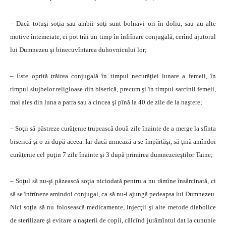
– Dacă totuşi soţia sau ambii soţi sunt bolnavi ori în doliu, sau au alte
motive întemeiate, ei pot trăi un timp în înfrînare conjugală, cerînd ajutorul
lui Dumnezeu şi binecuvîntarea duhovnicului lor;
– Este oprită trăirea conjugală în timpul necurăţiei lunare a femeii, în
timpul slujbelor religioase din biserică, precum şi în timpul sarcinii femeii,
mai ales din luna a patra sau a cincea şi pînă la 40 de zile de la naştere;
– Soţii să păstreze curăţenie trupească două zile înainte de a merge la sfînta
biserică şi o zi după aceea. Iar dacă urmează a se împărtăşi, să ţină amîndoi
curăţenie cel puţin 7 zile înainte şi 3 după primirea dumnezeieştilor Taine;
– Soţul să nu-şi păzească soţia niciodată pentru a nu rămîne însărcinată, ci
să se înfrîneze amindoi conjugal, ca să nu-i ajungă pedeapsa lui Dumnezeu.
Nici soţia să nu folosească medicamente, injecţii şi alte metode diabolice
de sterilizare şi evitare a naşterii de copii, călcînd jurămîntul dat la cununie