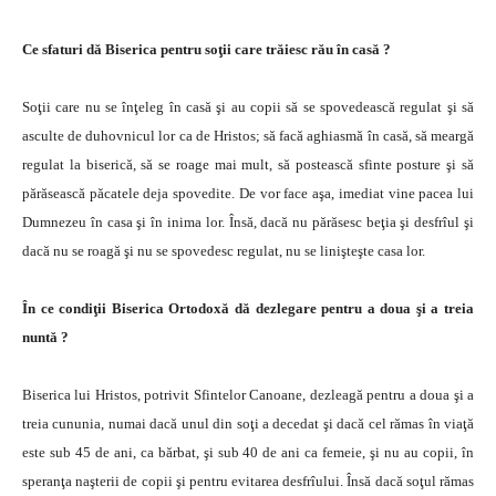
Ce sfaturi dă Biserica pentru soţii care trăiesc rău în casă ?
Soţii care nu se înţeleg în casă şi au copii să se spovedească regulat şi să
asculte de duhovnicul lor ca de Hristos; să facă aghiasmă în casă, să meargă
regulat la biserică, să se roage mai mult, să postească sfinte posture şi să
părăsească păcatele deja spovedite. De vor face aşa, imediat vine pacea lui
Dumnezeu în casa şi în inima lor. Însă, dacă nu părăsesc beţia şi desfrîul şi
dacă nu se roagă şi nu se spovedesc regulat, nu se linişteşte casa lor.
În ce condiţii Biserica Ortodoxă dă dezlegare pentru a doua şi a treia
nuntă ?
Biserica lui Hristos, potrivit Sfintelor Canoane, dezleagă pentru a doua şi a
treia cununia, numai dacă unul din soţi a decedat şi dacă cel rămas în viaţă
este sub 45 de ani, ca bărbat, şi sub 40 de ani ca femeie, şi nu au copii, în
speranţa naşterii de copii şi pentru evitarea desfrîului. Însă dacă soţul rămas