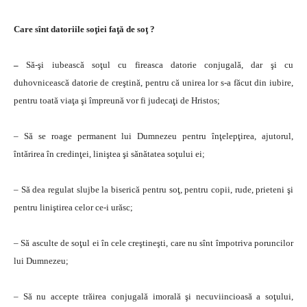
Care sînt datoriile soţiei faţă de soţ ?
–
Să-şi iubească soţul cu fireasca datorie conjugală, dar şi cu
duhovnicească datorie de creştină, pentru că unirea lor s-a făcut din iubire,
pentru toată viaţa şi împreună vor fi judecaţi de Hristos;
– Să se roage permanent lui Dumnezeu pentru înţelepţirea, ajutorul,
întărirea în credinţei, liniştea şi sănătatea soţului ei;
– Să dea regulat slujbe la biserică pentru soţ, pentru copii, rude, prieteni şi
pentru liniştirea celor ce-i urăsc;
– Să asculte de soţul ei în cele creştineşti, care nu sînt împotriva poruncilor
lui Dumnezeu;
– Să nu accepte trăirea conjugală imorală şi necuviincioasă a soţului,