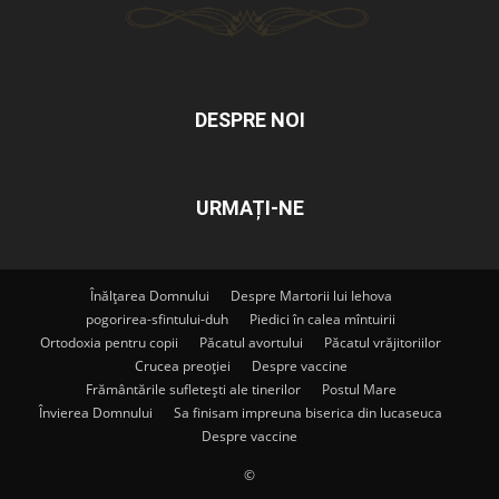
DESPRE NOI
URMAȚI-NE
Înălțarea Domnului
Despre Martorii lui Iehova
pogorirea-sfintului-duh
Piedici în calea mîntuirii
Ortodoxia pentru copii
Păcatul avortului
Păcatul vrăjitoriilor
Crucea preoției
Despre vaccine
Frământările sufletești ale tinerilor
Postul Mare
Învierea Domnului
Sa finisam impreuna biserica din lucaseuca
Despre vaccine
©