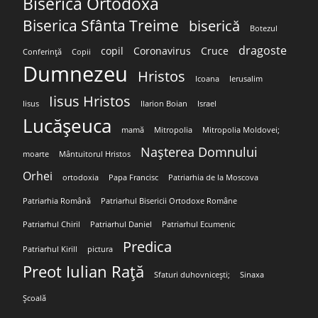
Biserica Ortodoxă
Biserica Sfânta Treime
biserică
Botezul
dragoste
copil
Coronavirus
Cruce
Conferință
Copii
Dumnezeu
Hristos
Icoana
Ierusalim
Iisus Hristos
Iisus
Ilarion Boian
Israel
Lucășeuca
mamă
Mitropolia
Mitropolia Moldovei;
Nașterea Domnului
moarte
Mântuitorul Hristos
Orhei
ortodoxia
Papa Francisc
Patriarhia de la Moscova
Patriarhia Română
Patriarhul Bisericii Ortodoxe Române
Patriarhul Chiril
Patriarhul Daniel
Patriarhul Ecumenic
Predica
Patriarhul Kirill
pictura
Preot Iulian Rață
Sfaturi duhovnicești;
Sinaxa
Școală