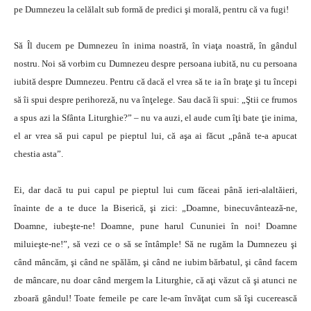
pe Dumnezeu la celălalt sub formă de predici şi morală, pentru că va fugi!
Să Îl ducem pe Dumnezeu în inima noastră, în viaţa noastră, în gândul
nostru. Noi să vorbim cu Dumnezeu despre persoana iubită, nu cu persoana
iubită despre Dumnezeu. Pentru că dacă el vrea să te ia în braţe şi tu începi
să îi spui despre perihoreză, nu va înţelege. Sau dacă îi spui: „Ştii ce frumos
a spus azi la Sfânta Liturghie?” – nu va auzi, el aude cum îţi bate ţie inima,
el ar vrea să pui capul pe pieptul lui, că aşa ai făcut „până te-a apucat
chestia asta”.
Ei, dar dacă tu pui capul pe pieptul lui cum făceai până ieri-alaltăieri,
înainte de a te duce la Biserică, şi zici: „Doamne, binecuvântează-ne,
Doamne, iubeşte-ne! Doamne, pune harul Cununiei în noi! Doamne
miluieşte-ne!”, să vezi ce o să se întâmple! Să ne rugăm la Dumnezeu şi
când mâncăm, şi când ne spălăm, şi când ne iubim bărbatul, şi când facem
de mâncare, nu doar când mergem la Liturghie, că aţi văzut că şi atunci ne
zboară gândul! Toate femeile pe care le-am învăţat cum să îşi cucerească