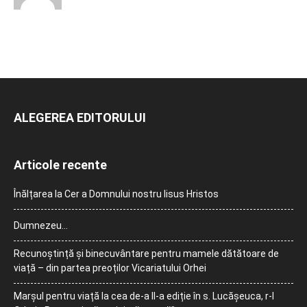
ALEGEREA EDITORULUI
Articole recente
Înălțarea la Cer a Domnului nostru Iisus Hristos
Dumnezeu…
Recunoștință și binecuvântare pentru mamele dătătoare de
viață – din partea preoților Vicariatului Orhei
Marșul pentru viață la cea de-a II-a ediție în s. Lucășeuca, r-l