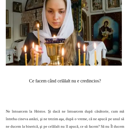
Ce facem când celălalt nu e credincios?
Ne întoarcem la Hristos. Şi dacă ne întoarcem după căsătorie, cum mă
întreba cineva astăzi, şi ne trezim aşa, după o vreme, că ne apucă pe unul să
ne ducem la biserică, şi pe celălalt nu îl apucă, ce să facem? Să nu Îl ducem