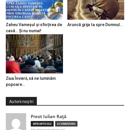
Zaheu Vameșul și sfințirea de
Aruncă grija ta spre Domnul…
casă… Și nu numai!
Ziua Învierii, să ne luminăm
popoare…
Autorii noștri
Preot Iulian Raţă
3878 ARTICOLE
6 COMENTARII
http://www.ortodoxia.md