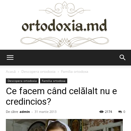
Ortodoxia.md
Acasă
Descopera ortodoxia
Familia ortodoxa
Descopera ortodoxia
Familia ortodoxa
Ce facem când celălalt nu e
credincios?
De către
admin
-
31 martie 2013
2174
0