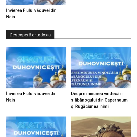
Învierea Fiului văduvei din
Nain
Descoperă ortodoxia
Învierea Fiului văduvei din
Despre minunea vindecării
Nain
slăbănogului din Capernaum
și Rugăciunea inimii