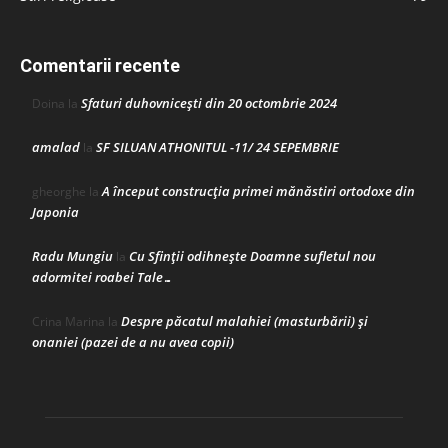
Comentarii recente
Sfaturi duhovnicești din 20 octombrie 2024
Doina
la
amalad
SF SILUAN ATHONITUL -11/ 24 SEPEMBRIE
la
A început construcţia primei mănăstiri ortodoxe din
gheorghe
la
Japonia
Radu Mungiu
Cu Sfinții odihnește Doamne sufletul nou
la
adormitei roabei Tale…
Despre păcatul malahiei (masturbării) şi
Crina Marina
la
onaniei (pazei de a nu avea copii)