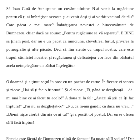
Sf. Ioan Gură de Aur spune un cuvânt uluitor: N-ai venit la rugăciune
pentru că ţi-ai îmbrăţişat nevasta şi ai venit deşi ţi-ai vorbit vecinul de rău?
Care păcat e mai mare? Îmbrăţişarea nevestei e binecuvântată de
Dumnezeu, chiar dacă ne spune: „Pentru rugăciune să vă separaţi”. E BINE
să ţinem post. dar nu e un păcat ca minciuna, clevetirea, furtul, privirea la
pornografie şi alte păcate. Deci să fim atente cu trupul nostru, care este
trupul căsniciei noastre, şi rugăciunea şi delicateţea vor face din bărbatul
acela neînţelegător un bărbat înţelegător.
O doamnă şi-a ţinut soţul în post cu un pachet de carne. În fiecare zi scotea
şi zicea: „Hai să-ţi fac o friptură!” Şi el zicea: „Ei, până se dezgheaţă… dă-
mi mai bine ce ai făcut tu acolo!” A doua zi la fel: „Astăzi să ştii că îţi fac
friptură!” „Păi nu ai dezgheţat-o?” „Nu, că m-am gândit că dacă nu vrei…”
„Dă-mi nişte ciorbă din aia ce ai tu!” Şi a postit tot postul. Dar ea se oferea
să îi facă friptură!
Femeia este făcută de Dumnezeu plină de farmec! Ea poate să îl seducă! Dar