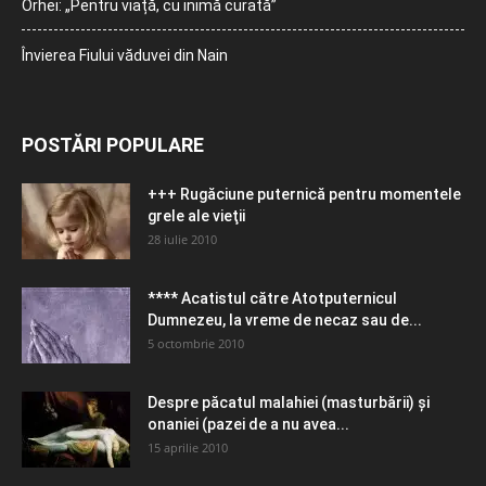
Orhei: „Pentru viață, cu inimă curată”
Învierea Fiului văduvei din Nain
POSTĂRI POPULARE
+++ Rugăciune puternică pentru momentele
grele ale vieţii
28 iulie 2010
**** Acatistul către Atotputernicul
Dumnezeu, la vreme de necaz sau de...
5 octombrie 2010
Despre păcatul malahiei (masturbării) şi
onaniei (pazei de a nu avea...
15 aprilie 2010