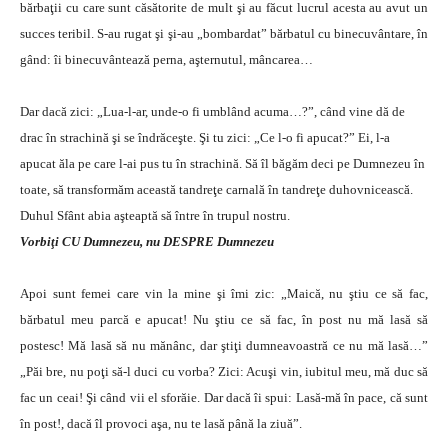
bărbaţii cu care sunt căsătorite de mult şi au făcut lucrul acesta au avut un
succes teribil. S-au rugat şi şi-au „bombardat” bărbatul cu binecuvântare, în
gând: îi binecuvântează perna, aşternutul, mâncarea…
Dar dacă zici: „Lua-l-ar, unde-o fi umblând acuma…?”, când vine dă de
drac în strachină şi se îndrăceşte. Şi tu zici: „Ce l-o fi apucat?” Ei, l-a
apucat ăla pe care l-ai pus tu în strachină. Să îl băgăm deci pe Dumnezeu în
toate, să transformăm această tandreţe carnală în tandreţe duhovnicească.
Duhul Sfânt abia aşteaptă să între în trupul nostru.
Vorbiţi CU Dumnezeu, nu DESPRE Dumnezeu
Apoi sunt femei care vin la mine şi îmi zic: „Maică, nu ştiu ce să fac,
bărbatul meu parcă e apucat! Nu ştiu ce să fac, în post nu mă lasă să
postesc! Mă lasă să nu mănânc, dar ştiţi dumneavoastră ce nu mă lasă…”
„Păi bre, nu poţi să-l duci cu vorba? Zici: Acuşi vin, iubitul meu, mă duc să
fac un ceai! Şi când vii el sforăie. Dar dacă îi spui: Lasă-mă în pace, că sunt
în post!, dacă îl provoci aşa, nu te lasă până la ziuă”.