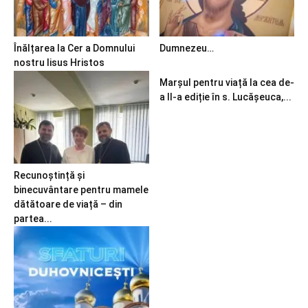
Înălțarea la Cer a Domnului
Dumnezeu…
nostru Iisus Hristos
Marșul pentru viață la cea de-
a II-a ediție în s. Lucășeuca,...
Recunoștință și
binecuvântare pentru mamele
dătătoare de viață – din
partea...