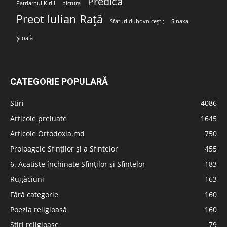
Predica
Patriarhul Kirill
pictura
Preot Iulian Rață
Sfaturi duhovnicești;
Sinaxa
Școală
CATEGORIE POPULARĂ
Stiri
4086
Articole preluate
1645
Articole Ortodoxia.md
750
Proloagele Sfinților și a Sfintelor
455
6. Acatiste închinate Sfinților și Sfintelor
183
Rugăciuni
163
Fără categorie
160
Poezia religioasă
160
Stiri religioase
79