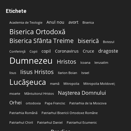
Etichete
Anul nou
avort
Academia de Teologie
Biserica
Biserica Ortodoxă
Biserica Sfânta Treime
biserică
Botezul
dragoste
copil
Coronavirus
Cruce
Conferință
Copii
Dumnezeu
Hristos
Icoana
Ierusalim
Iisus Hristos
Iisus
Ilarion Boian
Israel
Lucășeuca
mamă
Mitropolia
Mitropolia Moldovei;
Nașterea Domnului
moarte
Mântuitorul Hristos
Orhei
ortodoxia
Papa Francisc
Patriarhia de la Moscova
Patriarhia Română
Patriarhul Bisericii Ortodoxe Române
Patriarhul Chiril
Patriarhul Daniel
Patriarhul Ecumenic