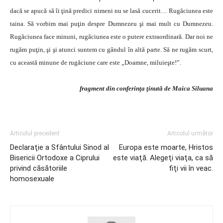
dacă se apucă să îi ţină predici nimeni nu se lasă cucerit… Rugăciunea este
taina. Să vorbim mai puţin despre Dumnezeu şi mai mult cu Dumnezeu.
Rugăciunea face minuni, rugăciunea este o putere extraordinară. Dar noi ne
rugăm puţin, şi şi atunci suntem cu gândul în altă parte. Să ne rugăm scurt,
cu această minune de rugăciune care este „Doamne, miluieşte!”.
fragment din conferinţa ţinută de Maica Siluana
Articolul precedent
Articolul următor
Declaraţie a Sfântului Sinod al
Europa este moarte, Hristos
Bisericii Ortodoxe a Ciprului
este viaţă. Alegeţi viaţa, ca să
privind căsătoriile
fiţi vii în veac.
homosexuale