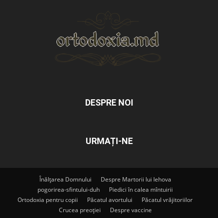
DESPRE NOI
URMAȚI-NE
Înălțarea Domnului
Despre Martorii lui Iehova
pogorirea-sfintului-duh
Piedici în calea mîntuirii
Ortodoxia pentru copii
Păcatul avortului
Păcatul vrăjitoriilor
Crucea preoției
Despre vaccine