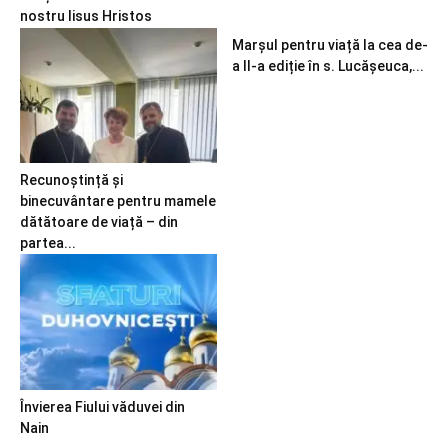
nostru Iisus Hristos
Marșul pentru viață la cea de-
a II-a ediție în s. Lucășeuca,...
Recunoștință și
binecuvântare pentru mamele
dătătoare de viață – din
partea...
Învierea Fiului văduvei din
Nain