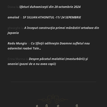
Sfaturi duhovnicești din 20 octombrie 2024
Doina
la
amalad
SF SILUAN ATHONITUL -11/ 24 SEPEMBRIE
la
A început construcţia primei mănăstiri ortodoxe din
gheorghe
la
Japonia
Radu Mungiu
Cu Sfinții odihnește Doamne sufletul nou
la
adormitei roabei Tale…
Despre păcatul malahiei (masturbării) şi
Crina Marina
la
onaniei (pazei de a nu avea copii)