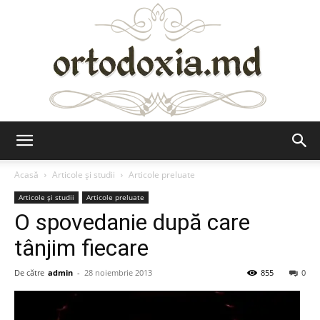
Ortodoxia.md
Acasă
Articole şi studii
Articole preluate
Articole şi studii
Articole preluate
O spovedanie după care
tânjim fiecare
De către
admin
-
28 noiembrie 2013
855
0