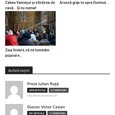
Zaheu Vameșul și sfințirea de
Aruncă grija ta spre Domnul…
casă… Și nu numai!
Ziua Învierii, să ne luminăm
popoare…
Autorii noștri
Preot Iulian Raţă
3878 ARTICOLE
6 COMENTARII
http://www.ortodoxia.md
Diacon Victor Casian
581 ARTICOLE
5 COMENTARII