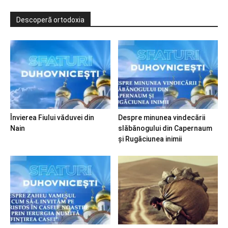
Descoperă ortodoxia
Învierea Fiului văduvei din
Despre minunea vindecării
Nain
slăbănogului din Capernaum
și Rugăciunea inimii