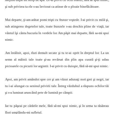
şi sub privirea ta ele s-au înviorat ca atinse de o ploaie binefăcătoare.
Mai departe, ţi-am arătat pomi trişti cu frunze veştede. I-ai privit cu milă şi,
sub atingerea degetelor tale, toate frunzele s-au deschis pline de viaţă, iar
vântul îşi cânta bucuria în verdele lor. Am păşit mai departe, fără sa-mi spui
nimic.
Am întâlnit, apoi, rîuri demult secate şi tu te-ai oprit în dreptul lor. La un
semn al mâinii tale toate şi-au revărsat din plin apa curată şi-ţi udau
picioarele cu picurii lor argintii. I-ai privit cu duioşie, fără să-mi spui nimic.
Apoi, am privit amândoi spre cer şi am văzut adunaţi nori grei şi negri, iar
tu i-ai alungat cu seninul privirii tale. Întreg văzduhul a răspuns ochilor tăi
şi s-a luminat aruncând pete de lumină pe câmpii.
Iar tu păşeai pe cărările mele, fără să-mi spui nimic, şi în urma ta răsăreau
flori umplându-mi sufletul.