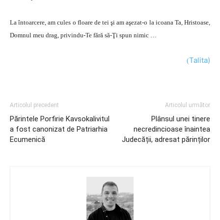
La întoarcere, am cules o floare de tei şi am aşezat-o la icoana Ta, Hristoase,
Domnul meu drag, privindu-Te fără să-Ţi spun nimic …
Talita)
(
Articolul precedent
Articolul următor
Părintele Porfirie Kavsokalivitul
Plânsul unei tinere
a fost canonizat de Patriarhia
necredincioase înaintea
Ecumenică
Judecății, adresat părinților