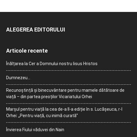
ALEGEREA EDITORULUI
Articole recente
Înălțarea la Cer a Domnului nostru Iisus Hristos
Dumnezeu…
Recunoștință și binecuvântare pentru mamele dătătoare de
viață – din partea preoților Vicariatului Orhei
Marșul pentru viață la cea de-a II-a ediție în s. Lucășeuca, r-l
Orhei: „Pentru viață, cu inimă curată”
Învierea Fiului văduvei din Nain