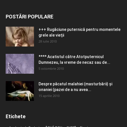
POSTĂRI POPULARE
+++ Rugăciune puternică pentru momentele
grele ale vieţii
28 iulie 2010
**** Acatistul către Atotputernicul
Dumnezeu, la vreme de necaz sau de...
5 octombrie 2010
Despre păcatul malahiei (masturbării) şi
onaniei (pazei de a nu avea...
15 aprilie 2010
Etichete