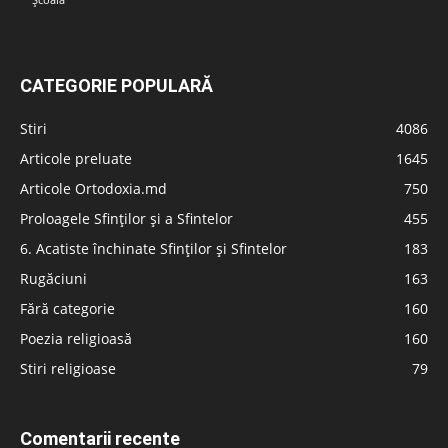
Școală
CATEGORIE POPULARĂ
Stiri
4086
Articole preluate
1645
Articole Ortodoxia.md
750
Proloagele Sfinților și a Sfintelor
455
6. Acatiste închinate Sfinților și Sfintelor
183
Rugăciuni
163
Fără categorie
160
Poezia religioasă
160
Stiri religioase
79
Comentarii recente