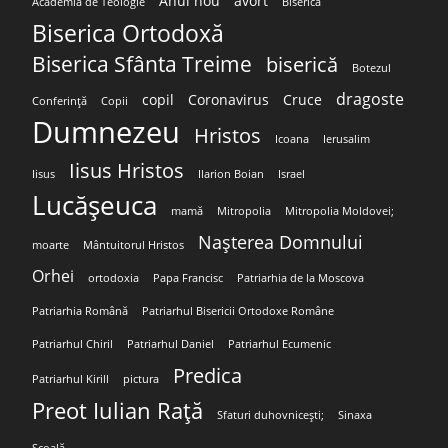
Anul nou
avort
Academia de Teologie
Biserica
Biserica Ortodoxă
Biserica Sfânta Treime
biserică
Botezul
dragoste
copil
Coronavirus
Cruce
Conferință
Copii
Dumnezeu
Hristos
Icoana
Ierusalim
Iisus Hristos
Iisus
Ilarion Boian
Israel
Lucășeuca
mamă
Mitropolia
Mitropolia Moldovei;
Nașterea Domnului
moarte
Mântuitorul Hristos
Orhei
ortodoxia
Papa Francisc
Patriarhia de la Moscova
Patriarhia Română
Patriarhul Bisericii Ortodoxe Române
Patriarhul Chiril
Patriarhul Daniel
Patriarhul Ecumenic
Predica
Patriarhul Kirill
pictura
Preot Iulian Rață
Sfaturi duhovnicești;
Sinaxa