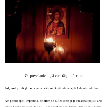
O spovedanie după care tânjim fiecare
Ieri, m-ai privit şi m-ai chemat să stau lângă inima ta, fără să-mi spui nimic.
Am pornit apoi, impreună, pe drum de suflet uscat şi ţi-am arătat pajişti arse
tânjind după un strop de apă. Le-ai privit cu ochi blanzi, fără să spui nimic,