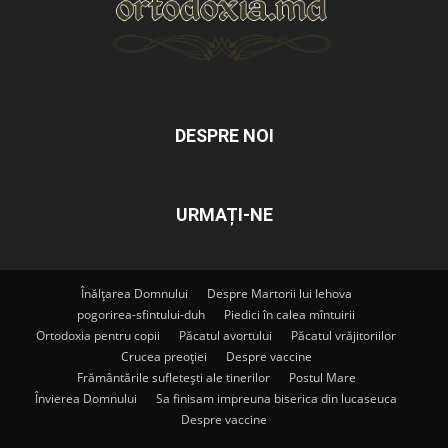
DESPRE NOI
URMAȚI-NE
Înălțarea Domnului
Despre Martorii lui Iehova
pogorirea-sfintului-duh
Piedici în calea mîntuirii
Ortodoxia pentru copii
Păcatul avortului
Păcatul vrăjitoriilor
Crucea preoției
Despre vaccine
Frământările sufletești ale tinerilor
Postul Mare
Învierea Domnului
Sa finisam impreuna biserica din lucaseuca
Despre vaccine