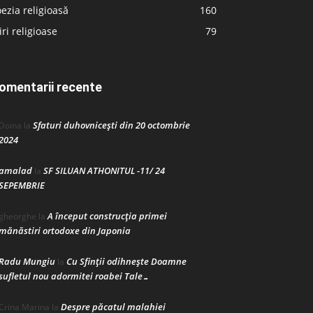
ezia religioasă
160
iri religioase
79
omentarii recente
Sfaturi duhovnicești din 20 octombrie
Doina
la
2024
amalad
SF SILUAN ATHONITUL -11/ 24
la
SEPEMBRIE
A început construcţia primei
gheorghe
la
mănăstiri ortodoxe din Japonia
Radu Mungiu
Cu Sfinții odihnește Doamne
la
sufletul nou adormitei roabei Tale…
Despre păcatul malahiei
Crina Marina
la