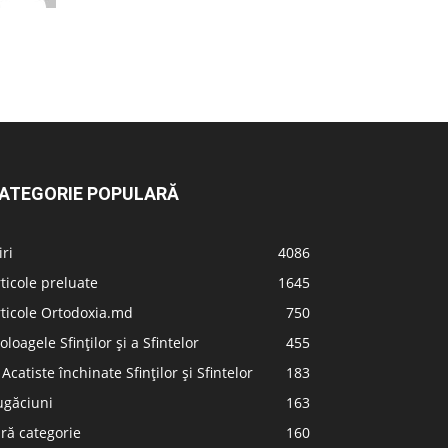
ATEGORIE POPULARĂ
iri
4086
ticole preluate
1645
ticole Ortodoxia.md
750
oloagele Sfinților și a Sfintelor
455
 Acatiste închinate Sfinților și Sfintelor
183
ugăciuni
163
ră categorie
160