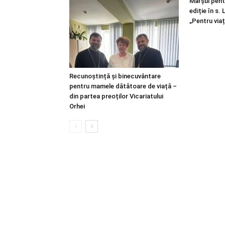
Marșul pentr
ediție în s.
„Pentru viaț
Recunoștință și binecuvântare
pentru mamele dătătoare de viață –
din partea preoților Vicariatului
Orhei