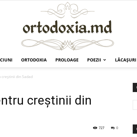
CIUNI
ORTODOXIA
PROLOAGE
POEZII
LĂCAŞURI
Ortodoxia.md
creştinii din Sadad
tru creştinii din
727
0