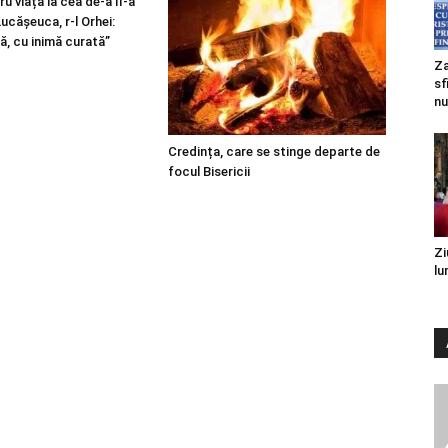
u viață la cea de-a II-a
 Lucășeuca, r-l Orhei:
ă, cu inimă curată”
Za
sf
nu
Credința, care se stinge departe de
focul Bisericii
Zi
lu