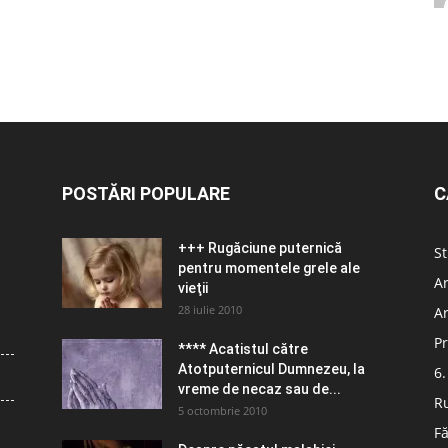
POSTĂRI POPULARE
C
+++ Rugăciune puternică
St
pentru momentele grele ale
Ar
vieţii
28 iulie 2010
Ar
Pr
**** Acatistul către
Atotputernicul Dumnezeu, la
6.
vreme de necaz sau de...
R
5 octombrie 2010
Fă