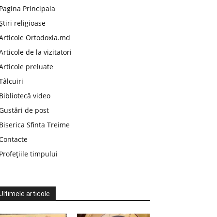
Pagina Principala
Știri religioase
Articole Ortodoxia.md
Articole de la vizitatori
Articole preluate
Tâlcuiri
Bibliotecă video
Gustări de post
Biserica Sfinta Treime
Contacte
Profețiile timpului
Ultimele articole