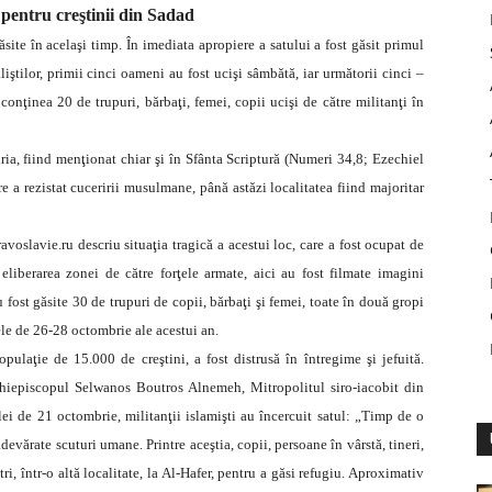
entru creştinii din Sadad
site în acelaşi timp. În imediata apropiere a satului a fost găsit primul
ştilor, primii cinci oameni au fost ucişi sâmbătă, iar următorii cinci –
nţinea 20 de trupuri, bărbaţi, femei, copii ucişi de către militanţi în
ria, fiind menţionat chiar şi în Sfânta Scriptură (Numeri 34,8; Ezechiel
re a rezistat cuceririi musulmane, până astăzi localitatea fiind majoritar
avoslavie.ru descriu situaţia tragică a acestui loc, care a fost ocupat de
liberarea zonei de către forţele armate, aici au fost filmate imagini
fost găsite 30 de trupuri de copii, bărbaţi şi femei, toate în două gropi
ele de 26-28 octombrie ale acestui an.
ulaţie de 15.000 de creştini, a fost distrusă în întregime şi jefuită.
Arhiepiscopul Selwanos Boutros Alnemeh, Mitropolitul siro-iacobit din
i de 21 octombrie, militanţii islamişti au încercuit satul: „Timp de o
devărate scuturi umane. Printre aceştia, copii, persoane în vârstă, tineri,
ri, într-o altă localitate, la Al-Hafer, pentru a găsi refugiu. Aproximativ