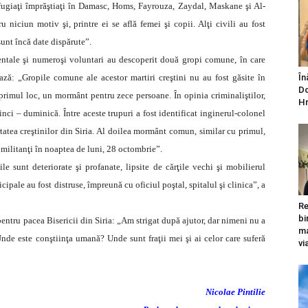
refugiaţi împrăştiaţi în Damasc, Homs, Fayrouza, Zaydal, Maskane şi Al-
u niciun motiv şi, printre ei se află femei şi copii. Alţi civili au fost
 sunt încă date dispărute”.
entale şi numeroşi voluntari au descoperit două gropi comune, în care
ază: „Gropile comune ale acestor martiri creştini nu au fost găsite în
În
Do
t primul loc, un mormânt pentru zece persoane. În opinia criminaliştilor,
Hr
inci – duminică. Între aceste trupuri a fost identificat inginerul-colonel
tatea creştinilor din Siria. Al doilea mormânt comun, similar cu primul,
e militanţi în noaptea de luni, 28 octombrie”.
ile sunt deteriorate şi profanate, lipsite de cărţile vechi şi mobilierul
cipale au fost distruse, împreună cu oficiul poştal, spitalul şi clinica”, a
Re
bi
pentru pacea Bisericii din Siria: „Am strigat după ajutor, dar nimeni nu a
ma
Unde este conştiinţa umană? Unde sunt fraţii mei şi ai celor care suferă
vi
Nicolae Pintilie