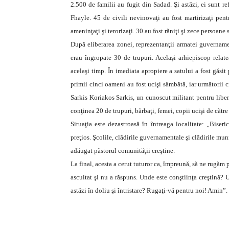
2.500 de familii au fugit din Sadad. Şi astăzi, ei sunt 
Fhayle. 45 de civili nevinovaţi au fost martirizaţi pentr
ameninţaţi şi terorizaţi. 30 au fost răniţi şi zece persoane
După eliberarea zonei, reprezentanţii armatei guvernam
erau îngropate 30 de trupuri. Acelaşi arhiepiscop relate
acelaşi timp. În imediata apropiere a satului a fost găsi
primii cinci oameni au fost ucişi sâmbătă, iar următorii c
Sarkis Koriakos Sarkis, un cunoscut militant pentru liber
conţinea 20 de trupuri, bărbaţi, femei, copii ucişi de cătr
Situaţia este dezastroasă în întreaga localitate: „Biseric
preţios. Şcolile, clădirile guvernamentale şi clădirile muni
adăugat păstorul comunităţii creştine.
La final, acesta a cerut tuturor ca, împreună, să ne rugăm 
ascultat şi nu a răspuns. Unde este conştiinţa creştină? 
astăzi în doliu şi întristare? Rugaţi-vă pentru noi! Amin”.