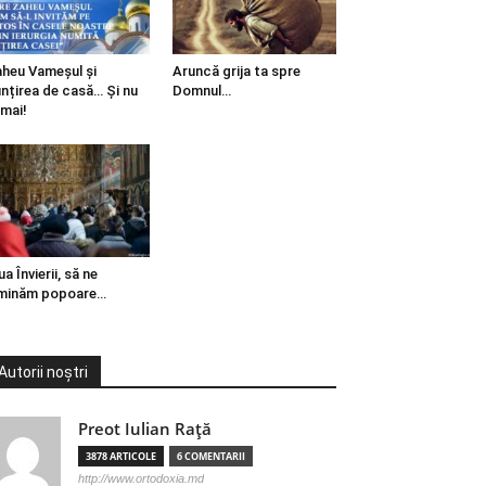
heu Vameșul și
Aruncă grija ta spre
ințirea de casă… Și nu
Domnul…
mai!
ua Învierii, să ne
minăm popoare…
Autorii noștri
Preot Iulian Raţă
3878 ARTICOLE
6 COMENTARII
http://www.ortodoxia.md