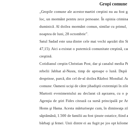
Gropi comune p
„Gropile comune ale acestor martiri creştini nu au fost gă
loc, un mormânt pentru zece persoane. În opinia criminali
duminică. Al doilea mormânt comun, similar cu primul, co
noaptea de luni, 28 octombrie”.
Satul Sadad este una dintre cele mai vechi aşezări din Si
47,15). Aici a existat o puternică comunitate creştină, ca
creştină.
Cotidianul creştin Christian Post, dar şi canalul media Pr
rebelii Jabhat al-Nusra, timp de aproape o lună. După e
desprinse, parcă, din cel de-al doilea Război Mondial. Au 
comune. Oameni ucişi de către jihadiştii extremişti în zil
Martorii evenimentului au declarat că aşezarea, cu o pop
Agenţia de ştiri Fides citează ca sursă principală pe 
Homs şi Hama. Acesta mărturiseşte cum, în dimineaţa zile
săptămână, 1.500 de familii au fost ţinute ostatice, fiind a
bărbaţi şi femei. Unii dintre ei au fugit pe jos opt kilomet