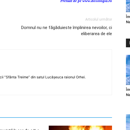
Preluat de pe www.doxologia.ro
În
Articolul următor
Na
Domnul nu ne făgăduieste împlinirea nevoilor, ci
eliberarea de ele
icii ”Sfânta Treime” din satul Lucășeuca raionul Orhei.
În
Na