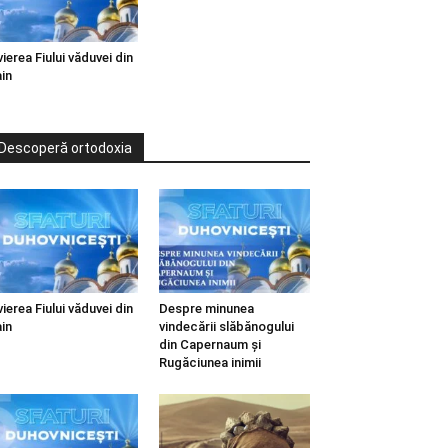
vierea Fiului văduvei din
in
Descoperă ortodoxia
vierea Fiului văduvei din
Despre minunea
in
vindecării slăbănogului
din Capernaum și
Rugăciunea inimii