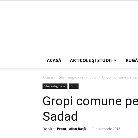
ACASĂ
ARTICOLE ŞI STUDII
RUGĂ
Acasă
Stiri religioase
Stiri
Gropi comune pentru 
Stiri religioase
Stiri
Gropi comune pen
Sadad
De către
Preot Iulian Raţă
-
11 noiembrie 2013