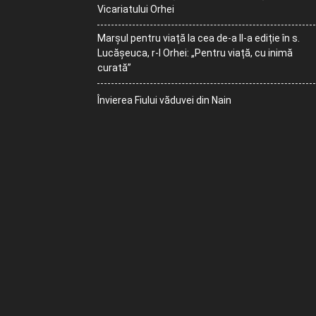
Vicariatului Orhei
Marșul pentru viață la cea de-a II-a ediție în s.
Lucășeuca, r-l Orhei: „Pentru viață, cu inimă
curată”
Învierea Fiului văduvei din Nain