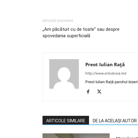
Articolul precedent
„Am păcătuit cu de toate” sau despre
spovedania superficială
Preot Iulian Raţă
http://www.ortodoxia.md
Preot Iulian Rață parohul biser
ARTICOLE SIMILARE
DE LA ACELAȘI AUTOR