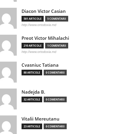
Diacon Victor Casian
581 ARTICOLE
5 COMENTARII
http://www.ortodoxia.md
Preot Victor Mihalachi
210 ARTICOLE
1 COMENTARII
http://www.ortodoxia.md
Cvasniuc Tatiana
88 ARTICOLE
0 COMENTARII
Nadejda B.
32 ARTICOLE
0 COMENTARII
Vitalii Mereutanu
23 ARTICOLE
0 COMENTARII