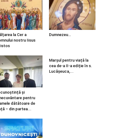
ălțarea la Cer a
Dumnezeu…
mnului nostru Iisus
istos
Marșul pentru viață la
cea de-a II-a ediție în s.
Lucășeuca,...
cunoștință și
necuvântare pentru
mele dătătoare de
ață – din partea...