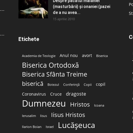
Despre păcatul malahiei
Po
(masturbării) şi onaniei (pazei
de a nu avea...
St
15 aprilie 2010
C
Etichete
Anul nou
avort
Academia de Teologie
Biserica
Biserica Ortodoxă
Biserica Sfânta Treime
biserică
copil
Botezul
Conferință
Copii
dragoste
Coronavirus
Cruce
Dumnezeu
Hristos
Icoana
Iisus Hristos
Ierusalim
Iisus
Lucășeuca
Ilarion Boian
Israel