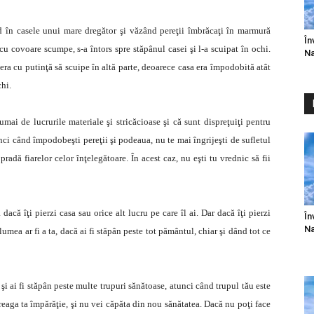
nd în casele unui mare dregător şi văzând pereţii îmbrăcaţi în marmură
În
cu covoare scumpe, s-a întors spre stăpânul casei şi l-a scuipat în ochi.
Na
 era cu putinţă să scuipe în altă parte, deoarece casa era împodobită atât
chi.
umai de lucrurile materiale şi stricăcioase şi că sunt dispreţuiţi pentru
nci când împodobeşti pereţii şi podeaua, nu te mai îngrijeşti de sufletul
pradă fiarelor celor înţelegătoare. În acest caz, nu eşti tu vrednic să fii
dacă îţi pierzi casa sau orice alt lucru pe care îl ai. Dar dacă îţi pierzi
În
Na
lumea ar fi a ta, dacă ai fi stăpân peste tot pământul, chiar şi dând tot ce
şi ai fi stăpân peste multe trupuri sănătoase, atunci când trupul tău este
reaga ta împărăţie, şi nu vei căpăta din nou sănătatea. Dacă nu poţi face