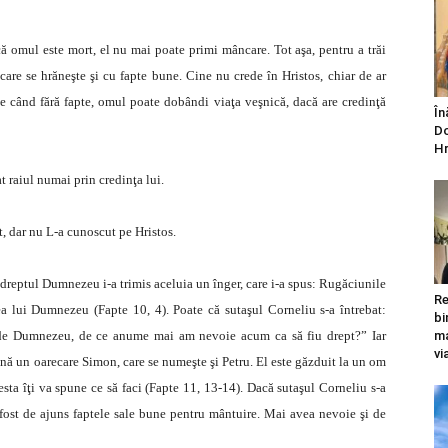
ă omul este mort, el nu mai poate primi mâncare. Tot aşa, pentru a trăi
care se hrăneşte şi cu fapte bune. Cine nu crede în Hristos, chiar de ar
e când fără fapte, omul poate dobândi viaţa veşnică, dacă are credinţă
În
Do
Hr
t raiul numai prin credinţa lui.
t, dar nu L-a cunoscut pe Hristos.
i dreptul Dumnezeu i-a trimis aceluia un înger, care i-a spus: Rugăciunile
Re
tea lui Dumnezeu (Fapte 10, 4). Poate că sutaşul Corneliu s-a întrebat:
bi
e de Dumnezeu, de ce anume mai am nevoie acum ca să fiu drept?” Iar
ma
vi
vină un oarecare Simon, care se numeşte şi Petru. El este găzduit la un om
esta îţi va spune ce să faci (Fapte 11, 13-14). Dacă sutaşul Corneliu s-a
 fost de ajuns faptele sale bune pentru mântuire. Mai avea nevoie şi de