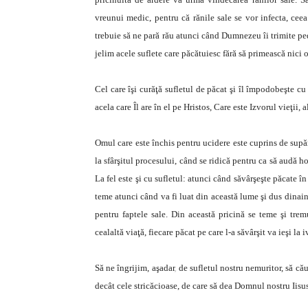
vreunui medic, pentru că rănile sale se vor infecta, ceea
trebuie să ne pară rău atunci când Dumnezeu îi trimite pe
jelim acele suflete care păcătuiesc fără să primească nici
Cel care îşi curăţă sufletul de păcat şi îl împodobeşte cu 
acela care Îl are în el pe Hristos, Care este Izvorul vieţii, 
Omul care este închis pentru ucidere este cuprins de supăra
la sfârşitul procesului, când se ridică pentru ca să audă 
La fel este şi cu sufletul: atunci când săvârşeşte păcate în
teme atunci când va fi luat din această lume şi dus dinai
pentru faptele sale. Din această pricină se teme şi tre
cealaltă viaţă, fiecare păcat pe care l-a săvârşit va ieşi la i
Să ne îngrijim, aşadar, de sufletul nostru nemuritor, să că
decât cele stricăcioase, de care să dea Domnul nostru Iisus