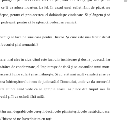
 ce îi va aduce moartea. La fel, în cazul unui suflet rănit de păcat, nu
depse, pentru că prin acestea, el dobândeşte vindecare. Să plângem şi să
 o pedeapsă, pentru că le aşteaptă pedeapsa veşnică.
virtuţi se face pe sine casă pentru Hristos. Şi cine este mai fericit decât
al bucuriei şi al nemuririi?
re, mai ales în ziua când este luat din închisoare şi dus la judecată. Iar
hotărârea de condamnare, el împietreşte de frică şi se aseamănă unui mort.
 această lume suferă şi se mâhneşte. Şi cu atât mai mult va suferi şi se va
ntea înfricoşătorului tron de judecată al Domnului, unde va da socoteală
mură atunci când vede că se apropie ceasul să plece din trupul său. În
veală şi îl va osândi fără milă.
utăm mai degrabă cele cereşti, decât cele pământeşti, cele nestricăcioase,
 Hristos să ne învrednicim cu toţii.