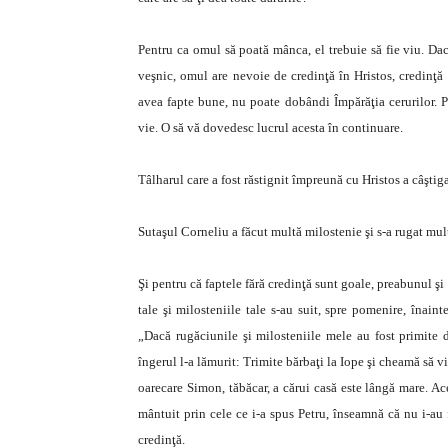
Pentru ca omul să poată mânca, el trebuie să fie viu. Dac
veşnic, omul are nevoie de credinţă în Hristos, credinţă 
avea fapte bune, nu poate dobândi Împărăţia cerurilor. P
vie. O să vă dovedesc lucrul acesta în continuare.
Tâlharul care a fost răstignit împreună cu Hristos a câştiga
Sutaşul Corneliu a făcut multă milostenie şi s-a rugat mul
Şi pentru că faptele fără credinţă sunt goale, preabunul ş
tale şi milosteniile tale s-au suit, spre pomenire, înain
„Dacă rugăciunile şi milosteniile mele au fost primit
îngerul l-a lămurit: Trimite bărbaţi la Iope şi cheamă să 
oarecare Simon, tăbăcar, a cărui casă este lângă mare. Ac
mântuit prin cele ce i-a spus Petru, înseamnă că nu i-au
credinţă.