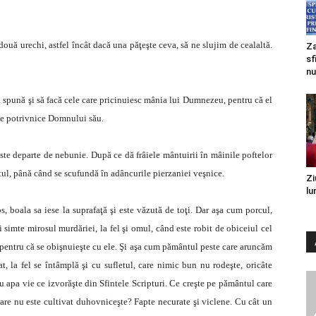
uă urechi, astfel încât dacă una păţeşte ceva, să ne slujim de cealaltă.
Za
sf
nu
ă spună şi să facă cele care pricinuiesc mânia lui Dumnezeu, pentru că el
ele potrivnice Domnului său.
ste departe de nebunie. După ce dă frâiele mântuirii în mâinile poftelor
catul, până când se scufundă în adâncurile pierzaniei veşnice.
Zi
lu
s, boala sa iese la suprafaţă şi este văzută de toţi. Dar aşa cum porcul,
 simte mirosul murdăriei, la fel şi omul, când este robit de obiceiul cel
, pentru că se obişnuieşte cu ele. Şi aşa cum pământul peste care aruncăm
, la fel se întâmplă şi cu sufletul, care nimic bun nu rodeşte, oricâte
u apa vie ce izvorăşte din Sfintele Scripturi. Ce creşte pe pământul care
 care nu este cultivat duhovniceşte? Fapte necurate şi viclene. Cu cât un