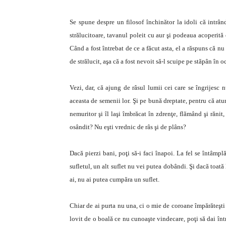
Se spune despre un filosof închinător la idoli că intrâ
strălucitoare, tavanul poleit cu aur şi podeaua acoperită 
Când a fost întrebat de ce a făcut asta, el a răspuns că nu
de strălucit, aşa că a fost nevoit să-l scuipe pe stăpân în o
Vezi, dar, că ajung de râsul lumii cei care se îngrijesc n
aceasta de semenii lor. Şi pe bună dreptate, pentru că atu
nemuritor şi îl laşi îmbrăcat în zdrenţe, flămând şi rănit, 
osândit? Nu eşti vrednic de râs şi de plâns?
Dacă pierzi bani, poţi să-i faci înapoi. La fel se întâmplă 
sufletul, un alt suflet nu vei putea dobândi. Şi dacă toată 
ai, nu ai putea cumpăra un suflet.
Chiar de ai purta nu una, ci o mie de coroane împărăteşti 
lovit de o boală ce nu cunoaşte vindecare, poţi să dai înt