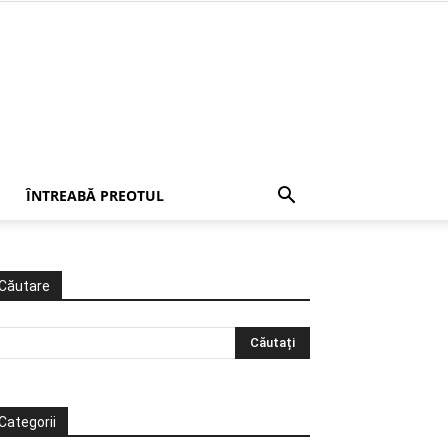
ÎNTREABĂ PREOTUL
Căutare
Categorii