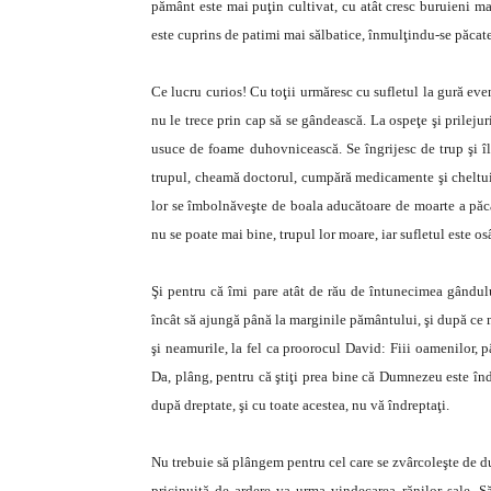
pământ este mai puţin cultivat, cu atât cresc buruieni mai
este cuprins de patimi mai sălbatice, înmulţindu-se păcatel
Ce lucru curios! Cu toţii urmăresc cu sufletul la gură eveni
nu le trece prin cap să se gândească. La ospeţe şi prilejuri
usuce de foame duhovnicească. Se îngrijesc de trup şi îl
trupul, cheamă doctorul, cumpără medicamente şi cheltui
lor se îmbolnăveşte de boala aducătoare de moarte a păcatu
nu se poate mai bine, trupul lor moare, iar sufletul este os
Şi pentru că îmi pare atât de rău de întunecimea gândulu
încât să ajungă până la marginile pământului, şi după ce m
şi neamurile, la fel ca proorocul David: Fiii oamenilor, p
Da, plâng, pentru că ştiţi prea bine că Dumnezeu este înd
după dreptate, şi cu toate acestea, nu vă îndreptaţi.
Nu trebuie să plângem pentru cel care se zvârcoleşte de du
pricinuită de ardere va urma vindecarea rănilor sale. Să