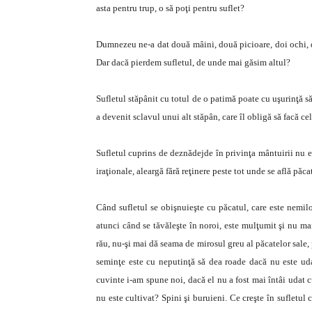
asta pentru trup, o să poţi pentru suflet?
Dumnezeu ne-a dat două mâini, două picioare, doi ochi, do
Dar dacă pierdem sufletul, de unde mai găsim altul?
Sufletul stăpânit cu totul de o patimă poate cu uşurinţă s
a devenit sclavul unui alt stăpân, care îl obligă să facă c
Sufletul cuprins de deznădejde în privinţa mântuirii nu e
iraţionale, aleargă fără reţinere peste tot unde se află pă
Când sufletul se obişnuieşte cu păcatul, care este nemilo
atunci când se tăvăleşte în noroi, este mulţumit şi nu mai
rău, nu-şi mai dă seama de mirosul greu al păcatelor sale
seminţe este cu neputinţă să dea roade dacă nu este udat
cuvinte i-am spune noi, dacă el nu a fost mai întâi udat c
nu este cultivat? Spini şi buruieni. Ce creşte în sufletul