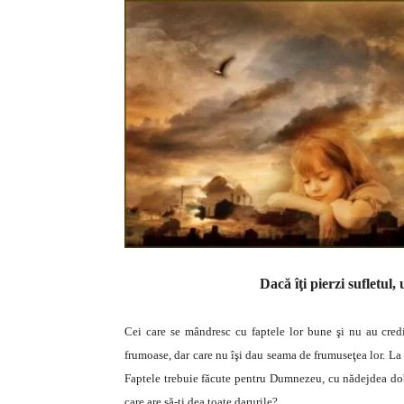
Dacă îţi pierzi sufletul
Cei care se mândresc cu faptele lor bune şi nu au cre
frumoase, dar care nu îşi dau seama de frumuseţea lor. La c
Faptele trebuie făcute pentru Dumnezeu, cu nădejdea dobâ
care are să-ţi dea toate darurile?