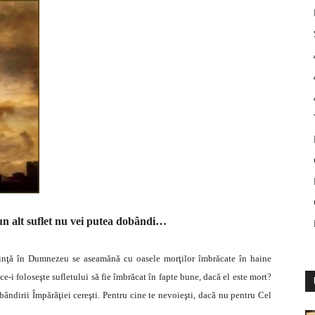
, un alt suflet nu vei putea dobândi…
dinţă în Dumnezeu se aseamănă cu oasele morţilor îmbrăcate în haine
e-i foloseşte sufletului să fie îmbrăcat în fapte bune, dacă el este mort?
ndirii Împărăţiei cereşti. Pentru cine te nevoieşti, dacă nu pentru Cel