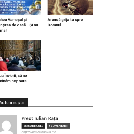
heu Vameșul și
Aruncă grija ta spre
ințirea de casă… Și nu
Domnul…
mai!
ua Învierii, să ne
minăm popoare…
Autorii noștri
Preot Iulian Raţă
3878 ARTICOLE
6 COMENTARII
http://www.ortodoxia.md