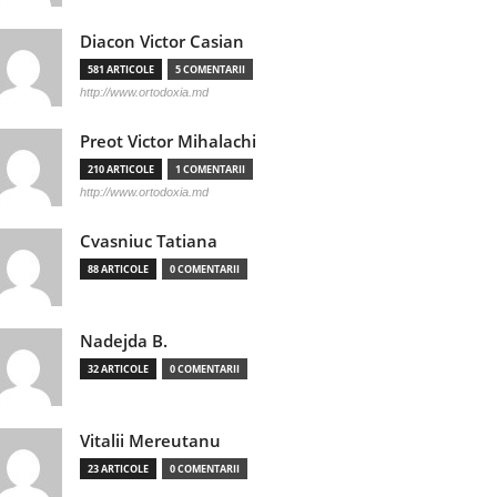
Diacon Victor Casian
581 ARTICOLE
5 COMENTARII
http://www.ortodoxia.md
Preot Victor Mihalachi
210 ARTICOLE
1 COMENTARII
http://www.ortodoxia.md
Cvasniuc Tatiana
88 ARTICOLE
0 COMENTARII
Nadejda B.
32 ARTICOLE
0 COMENTARII
Vitalii Mereutanu
23 ARTICOLE
0 COMENTARII