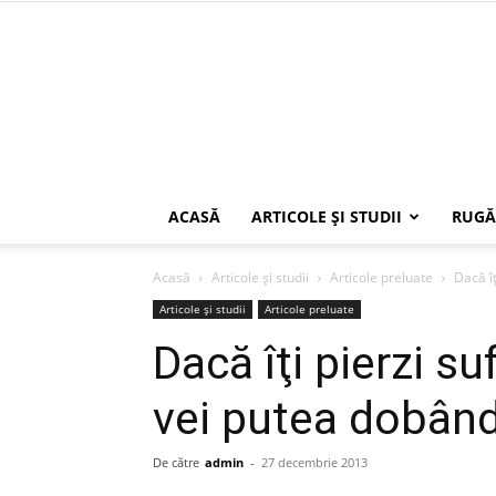
ACASĂ
ARTICOLE ŞI STUDII
RUGĂ
Acasă
Articole şi studii
Articole preluate
Dacă îţ
Articole şi studii
Articole preluate
Dacă îţi pierzi suf
vei putea dobând
De către
admin
-
27 decembrie 2013