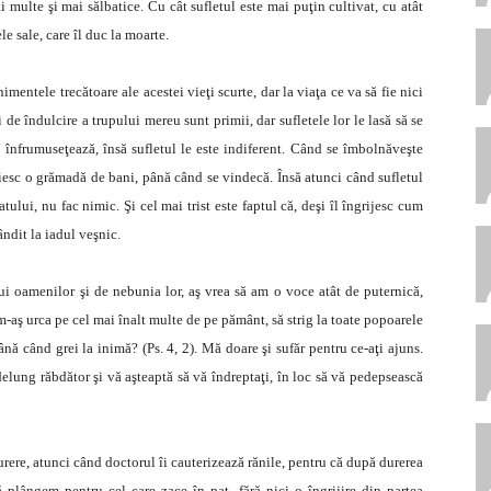
 multe şi mai sălbatice. Cu cât sufletul este mai puţin cultivat, cu atât
e sale, care îl duc la moarte.
mentele trecătoare ale acestei vieţi scurte, dar la viaţa ce va să fie nici
 de îndulcire a trupului mereu sunt primii, dar sufletele lor le lasă să se
 înfrumuseţează, însă sufletul le este indiferent. Când se îmbolnăveşte
esc o grămadă de bani, până când se vindecă. Însă atunci când sufletul
lui, nu fac nimic. Şi cel mai trist este faptul că, deşi îl îngrijesc cum
ândit la iadul veşnic.
i oamenilor şi de nebunia lor, aş vrea să am o voce atât de puternică,
-aş urca pe cel mai înalt multe de pe pământ, să strig la toate popoarele
ână când grei la inimă? (Ps. 4, 2). Mă doare şi sufăr pentru ce-aţi ajuns.
elung răbdător şi vă aşteaptă să vă îndreptaţi, în loc să vă pedepsească
rere, atunci când doctorul îi cauterizează rănile, pentru că după durerea
 plângem pentru cel care zace în pat, fără nici o îngrijire din partea