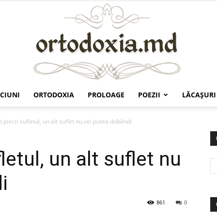
CIUNI
ORTODOXIA
PROLOAGE
POEZII
LĂCAŞURI
Ortodoxia.md
i pierzi sufletul, un alt suflet nu vei putea dobândi
letul, un alt suflet nu
i
861
0