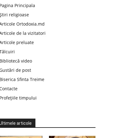
Pagina Principala
Știri religioase
Articole Ortodoxia.md
Articole de la vizitatori
Articole preluate
Tâlcuiri
Bibliotecă video
Gustări de post
Biserica Sfinta Treime
Contacte
Profețiile timpului
Ultimele articole