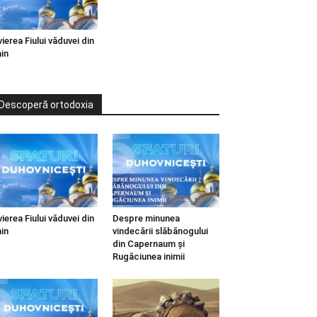
vierea Fiului văduvei din
in
Descoperă ortodoxia
vierea Fiului văduvei din
Despre minunea
in
vindecării slăbănogului
din Capernaum și
Rugăciunea inimii