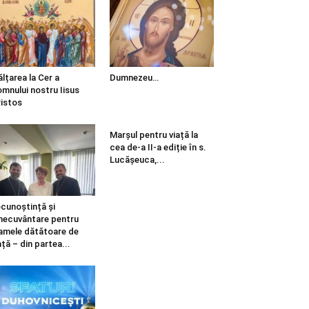
ălțarea la Cer a
Dumnezeu…
mnului nostru Iisus
istos
Marșul pentru viață la
cea de-a II-a ediție în s.
Lucășeuca,...
cunoștință și
necuvântare pentru
mele dătătoare de
ață – din partea...