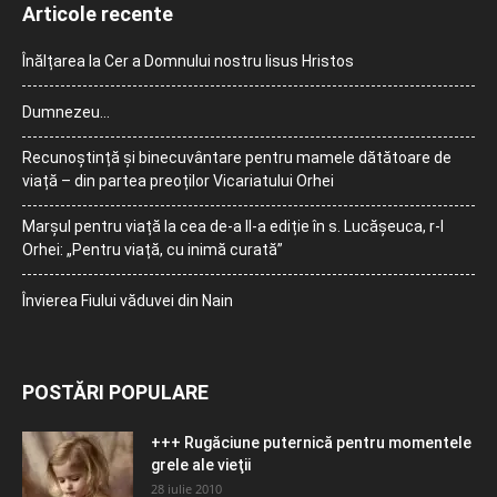
Articole recente
Înălțarea la Cer a Domnului nostru Iisus Hristos
Dumnezeu…
Recunoștință și binecuvântare pentru mamele dătătoare de
viață – din partea preoților Vicariatului Orhei
Marșul pentru viață la cea de-a II-a ediție în s. Lucășeuca, r-l
Orhei: „Pentru viață, cu inimă curată”
Învierea Fiului văduvei din Nain
POSTĂRI POPULARE
+++ Rugăciune puternică pentru momentele
grele ale vieţii
28 iulie 2010