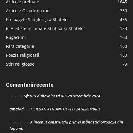
Articole preluate
1645
Articole Ortodoxia.md
750
Proloagele Sfinților și a Sfintelor
455
6. Acatiste închinate Sfinților și Sfintelor
183
Rugăciuni
163
Fără categorie
160
Poezia religioasă
160
Stiri religioase
79
Comentarii recente
Sfaturi duhovnicești din 20 octombrie 2024
Doina
la
amalad
SF SILUAN ATHONITUL -11/ 24 SEPEMBRIE
la
A început construcţia primei mănăstiri ortodoxe din
gheorghe
la
Japonia