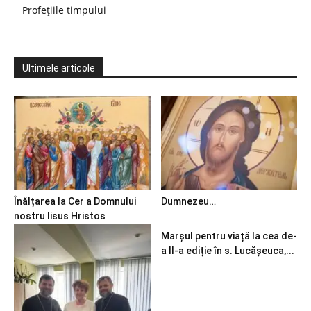
Profețiile timpului
Ultimele articole
Înălțarea la Cer a Domnului
Dumnezeu…
nostru Iisus Hristos
Marșul pentru viață la cea de-
a II-a ediție în s. Lucășeuca,...