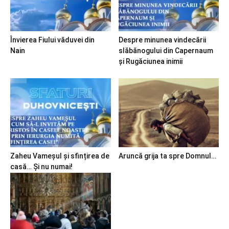
Învierea Fiului văduvei din
Despre minunea vindecării
Nain
slăbănogului din Capernaum
și Rugăciunea inimii
Zaheu Vameșul și sfințirea de
Aruncă grija ta spre Domnul…
casă… Și nu numai!