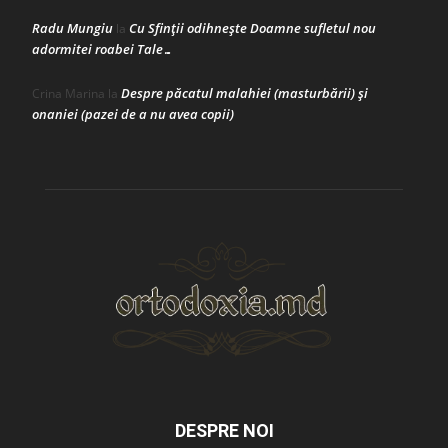
Radu Mungiu
Cu Sfinții odihnește Doamne sufletul nou
la
adormitei roabei Tale…
Despre păcatul malahiei (masturbării) şi
Crina Marina
la
onaniei (pazei de a nu avea copii)
DESPRE NOI