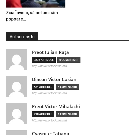
Ziua Învierii, să ne luminăm
popoare…
Autorii noștri
Preot Iulian Raţă
3878 ARTICOLE
6 COMENTARII
http://www.ortodoxia.md
Diacon Victor Casian
581 ARTICOLE
5 COMENTARII
http://www.ortodoxia.md
Preot Victor Mihalachi
210 ARTICOLE
1 COMENTARII
http://www.ortodoxia.md
Cvasniuc Tatiana