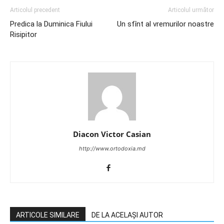
Articolul precedent
Articolul următor
Predica la Duminica Fiului
Un sfînt al vremurilor noastre
Risipitor
Diacon Victor Casian
http://www.ortodoxia.md
ARTICOLE SIMILARE
DE LA ACELAȘI AUTOR