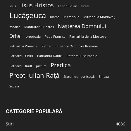
Iisus Hristos
Iisus
Ilarion Boian
Israel
Lucășeuca
mamă
Mitropolia
Mitropolia Moldovei;
Nașterea Domnului
moarte
Mântuitorul Hristos
Orhei
ortodoxia
Papa Francisc
Patriarhia de la Moscova
Patriarhia Română
Patriarhul Bisericii Ortodoxe Române
Patriarhul Chiril
Patriarhul Daniel
Patriarhul Ecumenic
Predica
Patriarhul Kirill
pictura
Preot Iulian Rață
Sfaturi duhovnicești;
Sinaxa
Școală
CATEGORIE POPULARĂ
Stiri
4086