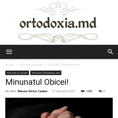
Ortodoxia.md
Acasă
Articole şi studii
Articole Ortodoxia.md
Articole şi studii
Articole Ortodoxia.md
Minunatul Obicei!
De către
Diacon Victor Casian
-
27 februarie 2016
1008
0