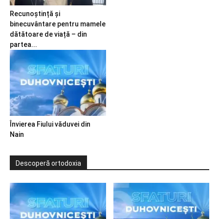
Recunoștință și
binecuvântare pentru mamele
dătătoare de viață – din
partea...
Învierea Fiului văduvei din
Nain
Descoperă ortodoxia