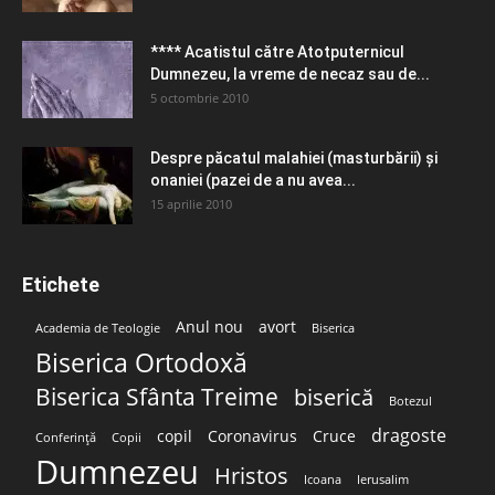
**** Acatistul către Atotputernicul
Dumnezeu, la vreme de necaz sau de...
5 octombrie 2010
Despre păcatul malahiei (masturbării) şi
onaniei (pazei de a nu avea...
15 aprilie 2010
Etichete
Anul nou
avort
Academia de Teologie
Biserica
Biserica Ortodoxă
Biserica Sfânta Treime
biserică
Botezul
dragoste
copil
Coronavirus
Cruce
Conferință
Copii
Dumnezeu
Hristos
Icoana
Ierusalim