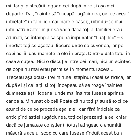
militar și a plecării logodnicei după mire și așa mai
departe. Dar, înainte să înceapă rugăciunea, cel ce avea ”
întîietate” în familie (mai marele casei), uitîndu-se mai
întîi pătrunzător în jur să vadă dacă toți ai familiei erau
adunați, se întămpla să spună impunător:”Luați loc” – și
imediat toți se așezau, fiecare unde se cuvenea, iar pe
copilași îi luau mamele la ele în brațe. Dintr-o dată totul în
casă amuțea…Nici o discuție între cei mari, nici un scîntec
de copil nu mai erau permise în momentul acela…
Treceau așa două- trei minute, stăpînul casei se ridica, iar
după el și ceilalți, și toți începeau să se roage înaintea
dumnezeieștii icoane, unde mai înainte fusese aprinsă
candela. Minunat obicei! Poate că nu toți știau să explice
atunci de ce se proceda așa la ei, dar fără îndoială că,
anticipînd astfel rugăciunea, toți cei prezenți la ea, chiar
dacă pe jumătate conștient, totuși atingeau o anumită
măsură a acelui scop cu care fusese rînduit acest bun