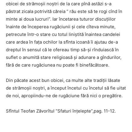
obicei de strămoșii noștri de la care pînă astăzi s-a
păstrat zicala potrivită căreia ” rău este să te rogi cînd în
minte ai doua lucruri”. Iar încetarea tuturor discuțiilor
înainte de începerea rugăciunii și cele cîteva minute,
petrecute într-o stare cu totul liniștită înaintea candelei
care ardea în fața ochilor la sfînta icoană îi ajutau de-a
dreptul în sensul că le ofereau timp să-și rînduiască în
suflet o anumită stare religioasă și adunare a gîndurilor,
fără de care rugăciunea nu poate fi binefăcătoare.
Din păcate acest bun obicei, ca multe alte tradiții lăsate
de strămoșii noștri, a început încetul cu încetul să fie uitat
de noi, apropiindu-ne de rugăciune fără nici o pregătire.
Sfîntul Teofan Zăvorîtul ”Sfaturi înțelepte”,pag. 11-12.