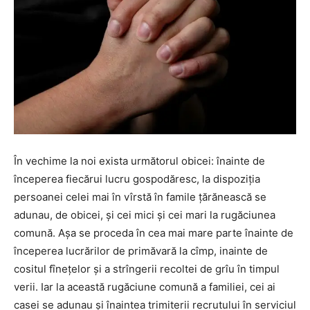
În vechime la noi exista următorul obicei: înainte de
începerea fiecărui lucru gospodăresc, la dispoziția
persoanei celei mai în vîrstă în famile țărănească se
adunau, de obicei, și cei mici și cei mari la rugăciunea
comună. Așa se proceda în cea mai mare parte înainte de
începerea lucrărilor de primăvară la cîmp, inainte de
cositul fînețelor și a strîngerii recoltei de grîu în timpul
verii. Iar la această rugăciune comună a familiei, cei ai
casei se adunau și înaintea trimiterii recrutului în serviciul