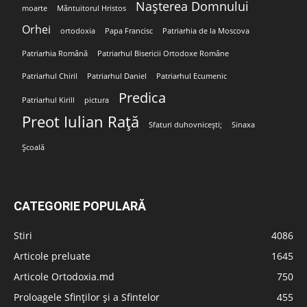
Nașterea Domnului
moarte
Mântuitorul Hristos
Orhei
ortodoxia
Papa Francisc
Patriarhia de la Moscova
Patriarhia Română
Patriarhul Bisericii Ortodoxe Române
Patriarhul Chiril
Patriarhul Daniel
Patriarhul Ecumenic
Predica
Patriarhul Kirill
pictura
Preot Iulian Rață
Sfaturi duhovnicești;
Sinaxa
Școală
CATEGORIE POPULARĂ
Stiri
4086
Articole preluate
1645
Articole Ortodoxia.md
750
Proloagele Sfinților și a Sfintelor
455