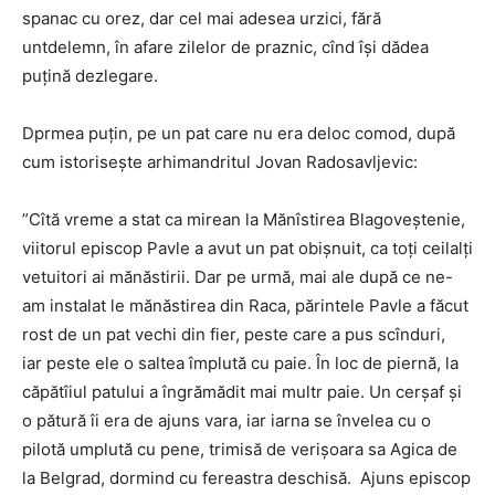
spanac cu orez, dar cel mai adesea urzici, fără
untdelemn, în afare zilelor de praznic, cînd își dădea
puțină dezlegare.
Dprmea puțin, pe un pat care nu era deloc comod, după
cum istorisește arhimandritul Jovan Radosavljevic:
”Cîtă vreme a stat ca mirean la Mănîstirea Blagoveștenie,
viitorul episcop Pavle a avut un pat obișnuit, ca toți ceilalți
vetuitori ai mănăstirii. Dar pe urmă, mai ale după ce ne-
am instalat le mănăstirea din Raca, părintele Pavle a făcut
rost de un pat vechi din fier, peste care a pus scînduri,
iar peste ele o saltea împlută cu paie. În loc de piernă, la
căpătîiul patului a îngrămădit mai multr paie. Un cerșaf și
o pătură îi era de ajuns vara, iar iarna se învelea cu o
pilotă umplută cu pene, trimisă de verișoara sa Agica de
la Belgrad, dormind cu fereastra deschisă. Ajuns episcop