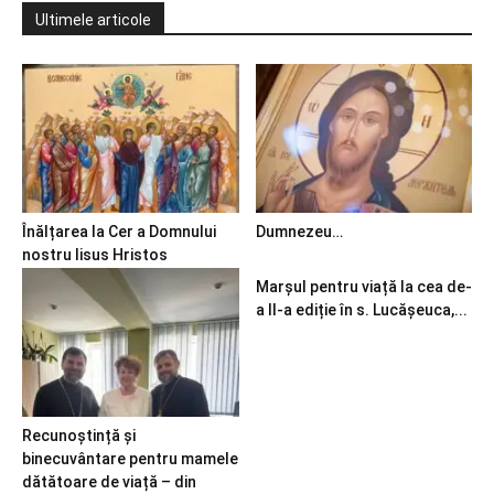
Ultimele articole
Înălțarea la Cer a Domnului
Dumnezeu…
nostru Iisus Hristos
Marșul pentru viață la cea de-
a II-a ediție în s. Lucășeuca,...
Recunoștință și
binecuvântare pentru mamele
dătătoare de viață – din