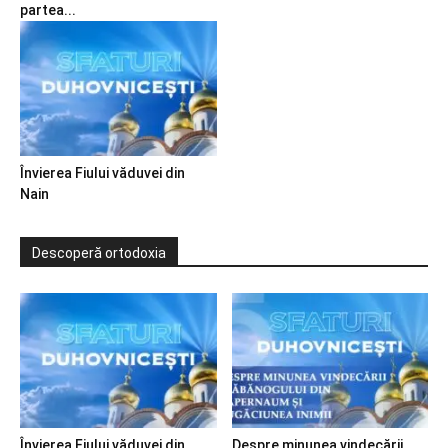
partea...
Învierea Fiului văduvei din
Nain
Descoperă ortodoxia
Învierea Fiului văduvei din
Despre minunea vindecării