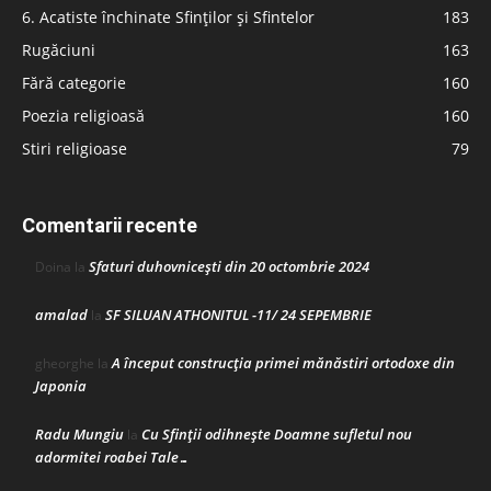
6. Acatiste închinate Sfinților și Sfintelor
183
Rugăciuni
163
Fără categorie
160
Poezia religioasă
160
Stiri religioase
79
Comentarii recente
Sfaturi duhovnicești din 20 octombrie 2024
Doina
la
amalad
SF SILUAN ATHONITUL -11/ 24 SEPEMBRIE
la
A început construcţia primei mănăstiri ortodoxe din
gheorghe
la
Japonia
Radu Mungiu
Cu Sfinții odihnește Doamne sufletul nou
la
adormitei roabei Tale…