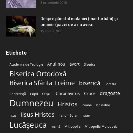
5 octombrie 2010
Despre păcatul malahiei (masturbării) şi
onaniei (pazei de a nu avea...
15 aprilie 2010
Etichete
Anul nou
avort
Academia de Teologie
Biserica
Biserica Ortodoxă
Biserica Sfânta Treime
biserică
Botezul
dragoste
copil
Coronavirus
Cruce
Conferință
Copii
Dumnezeu
Hristos
Icoana
Ierusalim
Iisus Hristos
Iisus
Ilarion Boian
Israel
Lucășeuca
mamă
Mitropolia
Mitropolia Moldovei;