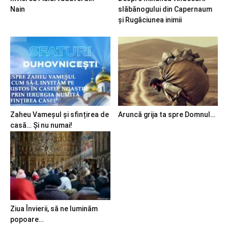
Nain
slăbănogului din Capernaum
și Rugăciunea inimii
Zaheu Vameșul și sfințirea de
Aruncă grija ta spre Domnul…
casă… Și nu numai!
Ziua Învierii, să ne luminăm
popoare…