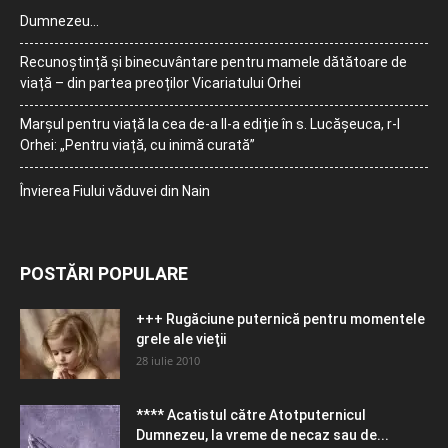
Dumnezeu…
Recunoștință și binecuvântare pentru mamele dătătoare de
viață – din partea preoților Vicariatului Orhei
Marșul pentru viață la cea de-a II-a ediție în s. Lucășeuca, r-l
Orhei: „Pentru viață, cu inimă curată”
Învierea Fiului văduvei din Nain
POSTĂRI POPULARE
+++ Rugăciune puternică pentru momentele
grele ale vieţii
28 iulie 2010
**** Acatistul către Atotputernicul
Dumnezeu, la vreme de necaz sau de...