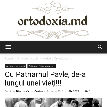
Ortodoxia.md
Acasă
Articole şi studii
Articole Ortodoxia.md
Articole şi studii
Articole Ortodoxia.md
Cu Patriarhul Pavle, de-a
lungul unei vieți!!!
De către
Diacon Victor Casian
-
1 martie 2016
2683
0