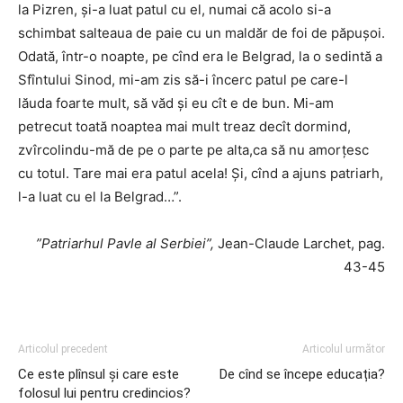
la Pizren, și-a luat patul cu el, numai că acolo si-a
schimbat salteaua de paie cu un maldăr de foi de păpușoi.
Odată, într-o noapte, pe cînd era le Belgrad, la o sedintă a
Sfîntului Sinod, mi-am zis să-i încerc patul pe care-l
lăuda foarte mult, să văd și eu cît e de bun. Mi-am
petrecut toată noaptea mai mult treaz decît dormind,
zvîrcolindu-mă de pe o parte pe alta,ca să nu amorțesc
cu totul. Tare mai era patul acela! Și, cînd a ajuns patriarh,
l-a luat cu el la Belgrad…”.
”Patriarhul Pavle al Serbiei”,
Jean-Claude Larchet, pag.
43-45
Articolul precedent
Articolul următor
Ce este plînsul și care este
De cînd se începe educația?
folosul lui pentru credincios?