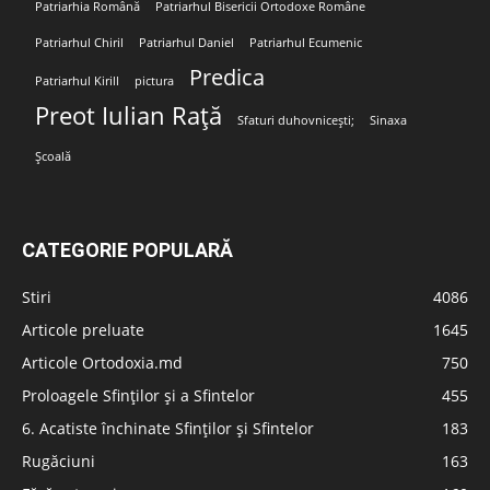
Patriarhia Română
Patriarhul Bisericii Ortodoxe Române
Patriarhul Chiril
Patriarhul Daniel
Patriarhul Ecumenic
Predica
Patriarhul Kirill
pictura
Preot Iulian Rață
Sfaturi duhovnicești;
Sinaxa
Școală
CATEGORIE POPULARĂ
Stiri
4086
Articole preluate
1645
Articole Ortodoxia.md
750
Proloagele Sfinților și a Sfintelor
455
6. Acatiste închinate Sfinților și Sfintelor
183
Rugăciuni
163