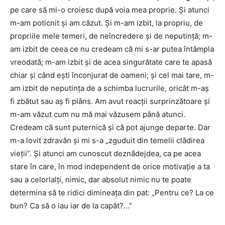
pe care să mi-o croiesc după voia mea proprie. Și atunci
m-am poticnit și am căzut. Și m-am izbit, la propriu, de
propriile mele temeri, de neîncredere și de neputință; m-
am izbit de ceea ce nu credeam că mi s-ar putea întâmpla
vreodată; m-am izbit și de acea singurătate care te apasă
chiar și când ești înconjurat de oameni; și cel mai tare, m-
am izbit de neputința de a schimba lucrurile, oricât m-aș
fi zbătut sau aș fi plâns. Am avut reacții surprinzătoare și
m-am văzut cum nu mă mai văzusem până atunci.
Credeam că sunt puternică și că pot ajunge departe. Dar
m-a lovit zdravăn și mi s-a „zguduit din temelii clădirea
vieții”. Și atunci am cunoscut deznădejdea, ca pe acea
stare în care, în mod independent de orice motivație a ta
sau a celorlalți, nimic, dar absolut nimic nu te poate
determina să te ridici dimineața din pat: „Pentru ce? La ce
bun? Ca să o iau iar de la capăt?…”