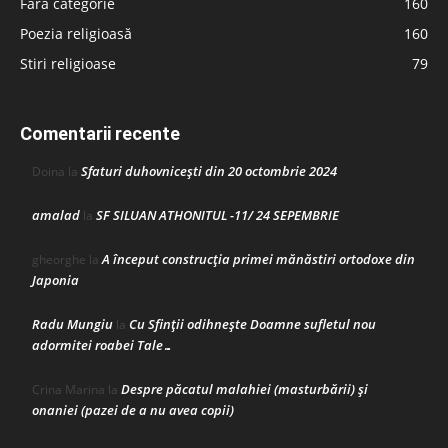
Fără categorie
160
Poezia religioasă
160
Stiri religioase
79
Comentarii recente
Sfaturi duhovnicești din 20 octombrie 2024
Doina
la
amalad
SF SILUAN ATHONITUL -11/ 24 SEPEMBRIE
la
A început construcţia primei mănăstiri ortodoxe din
gheorghe
la
Japonia
Radu Mungiu
Cu Sfinții odihnește Doamne sufletul nou
la
adormitei roabei Tale…
Despre păcatul malahiei (masturbării) şi
Crina Marina
la
onaniei (pazei de a nu avea copii)