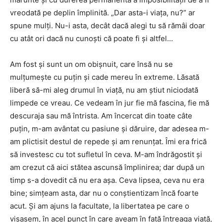
vreodată pe deplin împlinită. „Dar asta-i viața, nu?” ar
spune mulți. Nu-i asta, decât dacă alegi tu să rămâi doar
cu atât ori dacă nu cunoști că poate fi și altfel…
Am fost și sunt un om obișnuit, care însă nu se
mulțumește cu puțin și cade mereu în extreme. Lăsată
liberă să-mi aleg drumul în viață, nu am știut niciodată
limpede ce vreau. Ce vedeam în jur fie mă fascina, fie mă
descuraja sau mă întrista. Am încercat din toate câte
puțin, m-am avântat cu pasiune și dăruire, dar adesea m-
am plictisit destul de repede și am renunțat. Îmi era frică
să investesc cu tot sufletul în ceva. M-am îndrăgostit și
am crezut că aici stătea ascunsă împlinirea; dar după un
timp s-a dovedit că nu era așa. Ceva lipsea, ceva nu era
bine; simțeam asta, dar nu o conștientizam încă foarte
acut. Și am ajuns la facultate, la libertatea pe care o
visasem, în acel punct în care aveam în față întreaga viață,