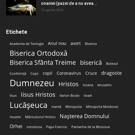
onaniei (pazei de a nu avea...
15 aprilie 2010
Etichete
Anul nou
avort
Academia de Teologie
Biserica
Biserica Ortodoxă
Biserica Sfânta Treime
biserică
Botezul
dragoste
copil
Coronavirus
Cruce
Conferință
Copii
Dumnezeu
Hristos
Icoana
Ierusalim
Iisus Hristos
Iisus
Ilarion Boian
Israel
Lucășeuca
mamă
Mitropolia
Mitropolia Moldovei;
Nașterea Domnului
moarte
Mântuitorul Hristos
Orhei
ortodoxia
Papa Francisc
Patriarhia de la Moscova