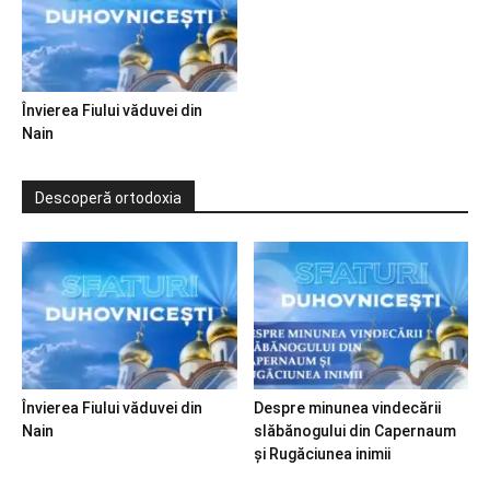
Învierea Fiului văduvei din
Nain
Descoperă ortodoxia
Învierea Fiului văduvei din
Despre minunea vindecării
Nain
slăbănogului din Capernaum
și Rugăciunea inimii