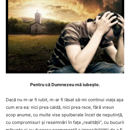
Pentru că Dumnezeu mă iubește.
Dacă nu m-ar fi iubit, m-ar fi lăsat să-mi continui viața așa
cum era ea: nici prea caldă, nici prea rece, fără vreun
scop anume, cu multe vise spulberate încet de neputință,
cu compromisuri și resemnări în fața „realității”, cu bucurii
mărunte și cu durerea permanentă a imposibilității de a fi