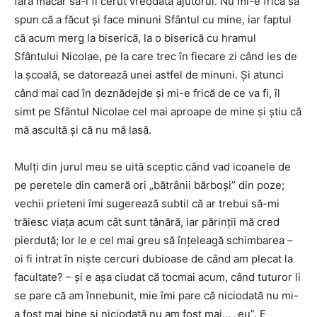
fără măcar să-i fi cerut vreodată ajutorul. Nu mi-e frică să
spun că a făcut și face minuni Sfântul cu mine, iar faptul
că acum merg la biserică, la o biserică cu hramul
Sfântului Nicolae, pe la care trec în fiecare zi când ies de
la școală, se datorează unei astfel de minuni. Și atunci
când mai cad în deznădejde și mi-e frică de ce va fi, îl
simt pe Sfântul Nicolae cel mai aproape de mine și știu că
mă ascultă și că nu mă lasă.
Mulți din jurul meu se uită sceptic când vad icoanele de
pe peretele din cameră ori „bătrânii bărboși” din poze;
vechii prieteni îmi sugerează subtil că ar trebui să-mi
trăiesc viața acum cât sunt tânără, iar părinții mă cred
pierdută; lor le e cel mai greu să înțeleagă schimbarea –
oi fi intrat în niște cercuri dubioase de când am plecat la
facultate? – și e așa ciudat că tocmai acum, când tuturor li
se pare că am înnebunit, mie îmi pare că niciodată nu mi-
a fost mai bine și niciodată nu am fost mai… „eu”. E