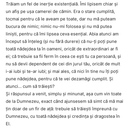
Trăiam un fel de inerție existențială. Îmi lipisem chiar și
un afiș pe ușa camerei de cămin. Era o stare cumplită,
tocmai pentru că le aveam pe toate, dar nu mă puteam
bucura de nimic; nimic nu-mi folosea și nu mă putea
liniști, pentru că îmi lipsea ceva esențial. Abia atunci am
început să înțeleg (și nu fără durere) că nu-ți poți pune
toată nădejdea ta în oameni, oricât de extraordinari ar fi
ei; că trebuie sa fii ferm în ceea ce ești tu ca persoană, și
nu să devii dependent de cei din jurul tău, oricât de mult
i-ai iubi și te-ar iubi; și mai ales, că nici în tine nu îți poți
pune nădejdea, pentru că te vei dezamăgi cumplit. Și
atunci… cum să trăiești?
Și răspunsul a venit, simplu și minunat, așa cum vin toate
de la Dumnezeu, exact când ajunsesem să simt că mă mai
țin doar de un fir de ață: trebuie să trăiești împreună cu
Dumnezeu, cu toată nădejdea și credința și dragostea în
El.