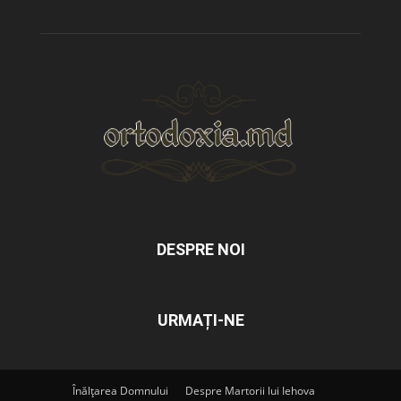
DESPRE NOI
URMAȚI-NE
Înălțarea Domnului
Despre Martorii lui Iehova