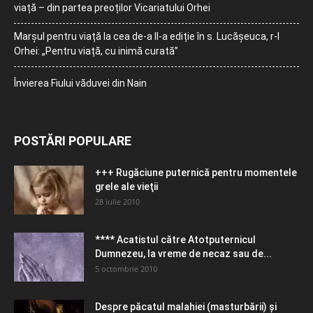
viață – din partea preoților Vicariatului Orhei
Marșul pentru viață la cea de-a II-a ediție în s. Lucășeuca, r-l
Orhei: „Pentru viață, cu inimă curată”
Învierea Fiului văduvei din Nain
POSTĂRI POPULARE
+++ Rugăciune puternică pentru momentele
grele ale vieţii
28 iulie 2010
**** Acatistul către Atotputernicul
Dumnezeu, la vreme de necaz sau de...
5 octombrie 2010
Despre păcatul malahiei (masturbării) şi