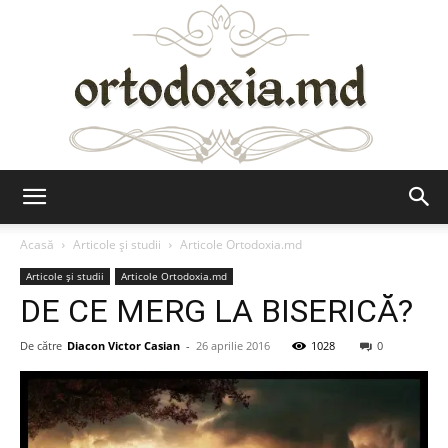
Ortodoxia.md
Acasă
Articole şi studii
Articole Ortodoxia.md
Articole şi studii
Articole Ortodoxia.md
DE CE MERG LA BISERICĂ?
De către
Diacon Victor Casian
-
26 aprilie 2016
1028
0