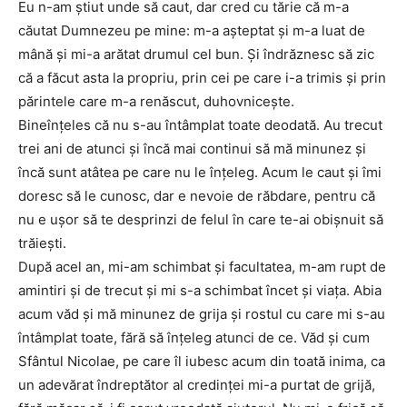
Eu n-am știut unde să caut, dar cred cu tărie că m-a
căutat Dumnezeu pe mine: m-a așteptat și m-a luat de
mână și mi-a arătat drumul cel bun. Și îndrăznesc să zic
că a făcut asta la propriu, prin cei pe care i-a trimis și prin
părintele care m-a renăscut, duhovnicește.
Bineînțeles că nu s-au întâmplat toate deodată. Au trecut
trei ani de atunci și încă mai continui să mă minunez și
încă sunt atâtea pe care nu le înțeleg. Acum le caut și îmi
doresc să le cunosc, dar e nevoie de răbdare, pentru că
nu e ușor să te desprinzi de felul în care te-ai obișnuit să
trăiești.
După acel an, mi-am schimbat și facultatea, m-am rupt de
amintiri și de trecut și mi s-a schimbat încet și viața. Abia
acum văd și mă minunez de grija și rostul cu care mi s-au
întâmplat toate, fără să înțeleg atunci de ce. Văd și cum
Sfântul Nicolae, pe care îl iubesc acum din toată inima, ca
un adevărat îndreptător al credinței mi-a purtat de grijă,