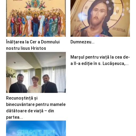
Înălțarea la Cer a Domnului
Dumnezeu…
nostru Iisus Hristos
Marșul pentru viață la cea de-
a II-a ediție în s. Lucășeuca,...
Recunoștință și
binecuvântare pentru mamele
dătătoare de viață – din
partea...