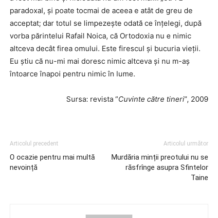
paradoxal, și poate tocmai de aceea e atât de greu de
acceptat; dar totul se limpezește odată ce înțelegi, după
vorba părintelui Rafail Noica, că Ortodoxia nu e nimic
altceva decât firea omului. Este firescul și bucuria vieții.
Eu știu că nu-mi mai doresc nimic altceva și nu m-aș
întoarce înapoi pentru nimic în lume.
Sursa: revista ”
Cuvinte către tineri
”, 2009
Articolul precedent
Articolul următor
O ocazie pentru mai multă
Murdăria minții preotului nu se
nevoință
răsfrînge asupra Sfintelor
Taine