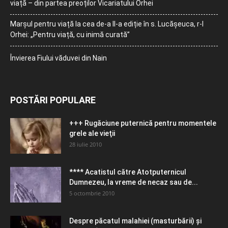
viață – din partea preoților Vicariatului Orhei
Marșul pentru viață la cea de-a II-a ediție în s. Lucășeuca, r-l
Orhei: „Pentru viață, cu inimă curată”
Învierea Fiului văduvei din Nain
POSTĂRI POPULARE
+++ Rugăciune puternică pentru momentele
grele ale vieţii
28 iulie 2010
**** Acatistul către Atotputernicul
Dumnezeu, la vreme de necaz sau de...
5 octombrie 2010
Despre păcatul malahiei (masturbării) şi