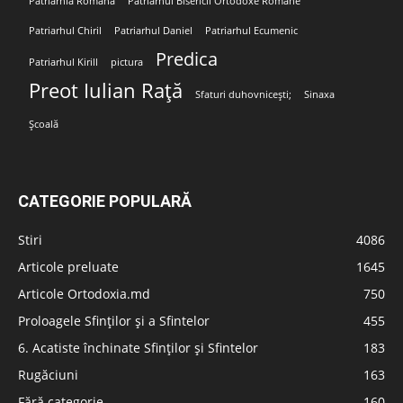
Patriarhia Română
Patriarhul Bisericii Ortodoxe Române
Patriarhul Chiril
Patriarhul Daniel
Patriarhul Ecumenic
Predica
Patriarhul Kirill
pictura
Preot Iulian Rață
Sfaturi duhovnicești;
Sinaxa
Școală
CATEGORIE POPULARĂ
Stiri
4086
Articole preluate
1645
Articole Ortodoxia.md
750
Proloagele Sfinților și a Sfintelor
455
6. Acatiste închinate Sfinților și Sfintelor
183
Rugăciuni
163
Fără categorie
160