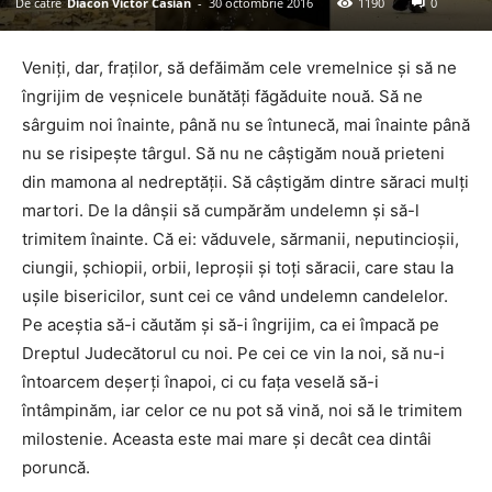
De către
Diacon Victor Casian
-
30 octombrie 2016
1190
0
Veniţi, dar, fraţilor, să defăimăm cele vremelnice şi să ne
îngrijim de veşnicele bunătăţi făgăduite nouă. Să ne
sârguim noi înainte, până nu se întunecă, mai înainte până
nu se risipeşte târgul. Să nu ne câştigăm nouă prieteni
din mamona al nedreptăţii. Să câştigăm dintre săraci mulţi
martori. De la dânşii să cumpărăm undelemn şi să-l
trimitem înainte. Că ei: văduvele, sărmanii, neputincioşii,
ciungii, şchiopii, orbii, leproşii şi toţi săracii, care stau la
uşile bisericilor, sunt cei ce vând undelemn candelelor.
Pe aceştia să-i căutăm şi să-i îngrijim, ca ei împacă pe
Dreptul Judecătorul cu noi. Pe cei ce vin la noi, să nu-i
întoarcem deşerţi înapoi, ci cu fața veselă să-i
întâmpinăm, iar celor ce nu pot să vină, noi să le trimitem
milostenie. Aceasta este mai mare şi decât cea dintâi
poruncă.