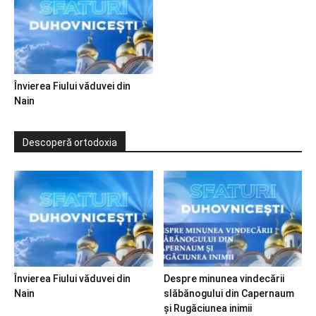
Învierea Fiului văduvei din
Nain
Descoperă ortodoxia
Învierea Fiului văduvei din
Despre minunea vindecării
Nain
slăbănogului din Capernaum
și Rugăciunea inimii