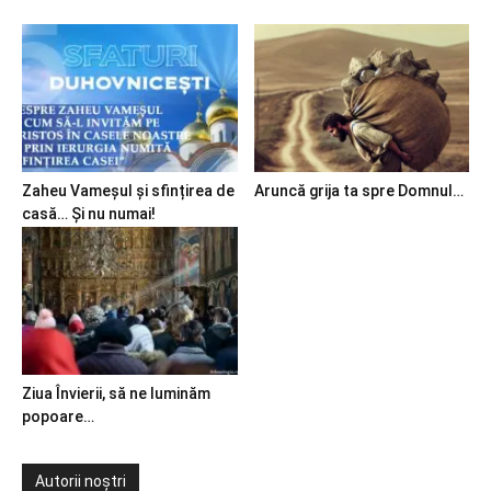
Zaheu Vameșul și sfințirea de
Aruncă grija ta spre Domnul…
casă… Și nu numai!
Ziua Învierii, să ne luminăm
popoare…
Autorii noștri