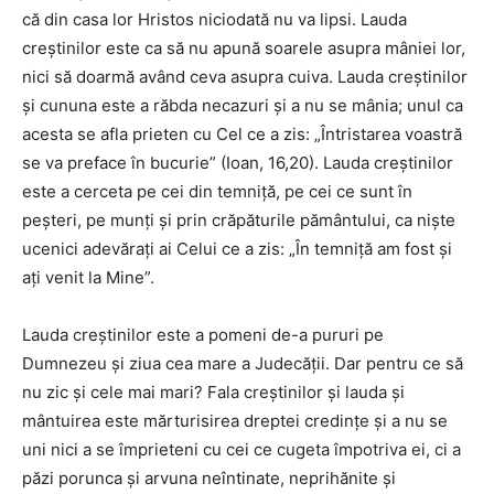
că din casa lor Hristos niciodată nu va lipsi. Lauda
creştinilor este ca să nu apună soarele asupra mâniei lor,
nici să doarmă având ceva asupra cuiva. Lauda creştinilor
şi cununa este a răbda necazuri şi a nu se mânia; unul ca
acesta se afla prieten cu Cel ce a zis: „Întristarea voastră
se va preface în bucurie” (Ioan, 16,20). Lauda creştinilor
este a cerceta pe cei din temniţă, pe cei ce sunt în
peşteri, pe munţi şi prin crăpăturile pământului, ca nişte
ucenici adevăraţi ai Celui ce a zis: „În temniţă am fost şi
aţi venit la Mine”.
Lauda creştinilor este a pomeni de-a pururi pe
Dumnezeu şi ziua cea mare a Judecăţii. Dar pentru ce să
nu zic şi cele mai mari? Fala creştinilor şi lauda şi
mântuirea este mărturisirea dreptei credinţe şi a nu se
uni nici a se împrieteni cu cei ce cugeta împotriva ei, ci a
păzi porunca şi arvuna neîntinate, neprihănite şi