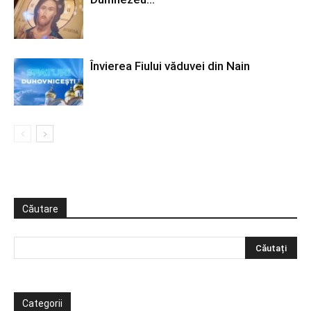
Învierea Fiului văduvei din Nain
Căutare
Categorii