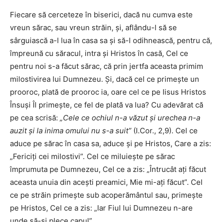
Fiecare să cerceteze în biserici, dacă nu cumva este
vreun sărac, sau vreun străin, şi, aflându-l să se
sârguiască a-l lua în casa sa şi să-l odihnească, pentru că,
împreună cu săracul, intra şi Hristos în casă, Cel ce
pentru noi s-a făcut sărac, că prin jertfa aceasta primim
milostivirea lui Dumnezeu. Şi, dacă cel ce primeşte un
prooroc, plată de prooroc ia, oare cel ce pe Iisus Hristos
Însuşi Îl primeşte, ce fel de plată va lua? Cu adevărat că
pe cea scrisă:
„Cele ce ochiul n-a văzut şi urechea n-a
auzit şi la inima omului nu s-a suit”
(I.Cor., 2,9). Cel ce
aduce pe sărac în casa sa, aduce şi pe Hristos, Care a zis:
„Fericiţi cei milostivi”. Cel ce miluieşte pe sărac
împrumuta pe Dumnezeu, Cel ce a zis: „Întrucât aţi făcut
aceasta unuia din aceşti preamici, Mie mi-aţi făcut”. Cel
ce pe străin primeşte sub acoperământul sau, primeşte
pe Hristos, Cel ce a zis: „Iar Fiul lui Dumnezeu n-are
unde să-şi plece capul”.