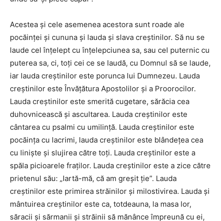
Acestea şi cele asemenea acestora sunt roade ale
pocăinţei şi cununa şi lauda şi slava creştinilor. Să nu se
laude cel înţelept cu înţelepciunea sa, sau cel puternic cu
puterea sa, ci, toţi cei ce se laudă, cu Domnul să se laude,
iar lauda creştinilor este porunca lui Dumnezeu. Lauda
creştinilor este Învăţătura Apostolilor şi a Proorocilor.
Lauda creştinilor este smerită cugetare, sărăcia cea
duhovnicească şi ascultarea. Lauda creştinilor este
cântarea cu psalmi cu umilinţă. Lauda creştinilor este
pocăinţa cu lacrimi, lauda creştinilor este blândeţea cea
cu linişte şi slujirea către toţi. Lauda creştinilor este a
spăla picioarele fraţilor. Lauda creştinilor este a zice către
prietenul său: „Iartă-mă, că am greşit ţie”. Lauda
creştinilor este primirea străinilor şi milostivirea. Lauda şi
mântuirea creştinilor este ca, totdeauna, la masa lor,
săracii şi sărmanii şi străinii să mănânce împreună cu ei,