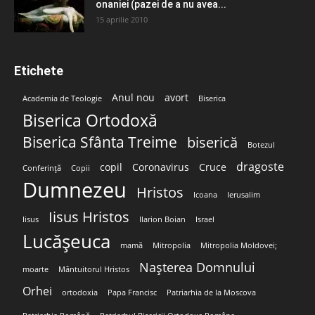
onaniei (pazei de a nu avea...
15 aprilie 2010
Etichete
Anul nou
avort
Academia de Teologie
Biserica
Biserica Ortodoxă
Biserica Sfânta Treime
biserică
Botezul
dragoste
copil
Coronavirus
Cruce
Conferință
Copii
Dumnezeu
Hristos
Icoana
Ierusalim
Iisus Hristos
Iisus
Ilarion Boian
Israel
Lucășeuca
mamă
Mitropolia
Mitropolia Moldovei;
Nașterea Domnului
moarte
Mântuitorul Hristos
Orhei
ortodoxia
Papa Francisc
Patriarhia de la Moscova