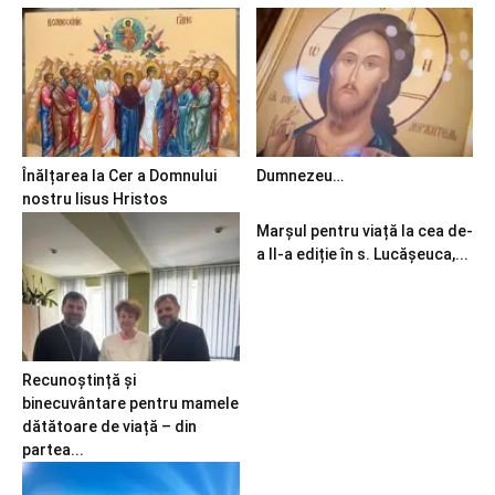
Înălțarea la Cer a Domnului
Dumnezeu…
nostru Iisus Hristos
Marșul pentru viață la cea de-
a II-a ediție în s. Lucășeuca,...
Recunoștință și
binecuvântare pentru mamele
dătătoare de viață – din
partea...