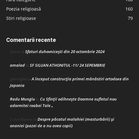
Poezia religioasă
160
Stiri religioase
79
Comentarii recente
Sfaturi duhovnicești din 20 octombrie 2024
Doina
la
amalad
SF SILUAN ATHONITUL -11/ 24 SEPEMBRIE
la
A început construcţia primei mănăstiri ortodoxe din
gheorghe
la
Japonia
Radu Mungiu
Cu Sfinții odihnește Doamne sufletul nou
la
adormitei roabei Tale…
Despre păcatul malahiei (masturbării) şi
Crina Marina
la
onaniei (pazei de a nu avea copii)