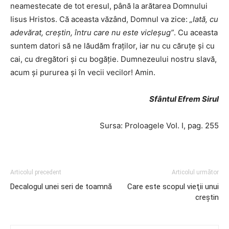
neamestecate de tot eresul, până la arătarea Domnului
Iisus Hristos. Că aceasta văzând, Domnul va zice:
„Iată, cu
adevărat, creştin, întru care nu este vicleşug”
. Cu aceasta
suntem datori să ne lăudăm fraţilor, iar nu cu căruţe şi cu
cai, cu dregători şi cu bogăţie. Dumnezeului nostru slavă,
acum şi pururea şi în vecii vecilor! Amin.
Sfântul Efrem Sirul
Sursa: Proloagele VoI. I, pag. 255
Articolul precedent
Articolul următor
Decalogul unei seri de toamnă
Care este scopul vieţii unui
creştin