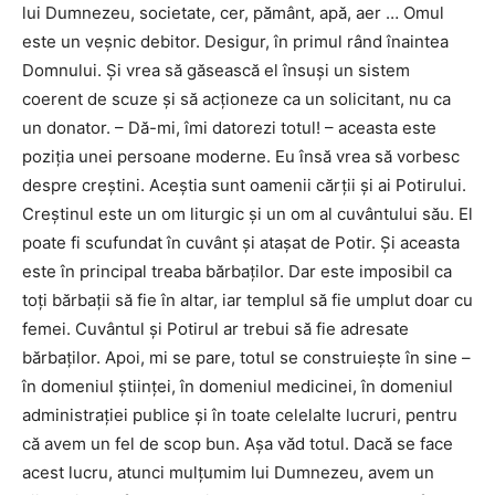
lui Dumnezeu, societate, cer, pământ, apă, aer … Omul
este un veșnic debitor. Desigur, în primul rând înaintea
Domnului. Și vrea să găsească el însuși un sistem
coerent de scuze și să acționeze ca un solicitant, nu ca
un donator. – Dă-mi, îmi datorezi totul! – aceasta este
poziția unei persoane moderne. Eu însă vrea să vorbesc
despre creștini. Aceștia sunt oamenii cărții și ai Potirului.
Creștinul este un om liturgic și un om al cuvântului său. El
poate fi scufundat în cuvânt și atașat de Potir. Și aceasta
este în principal treaba bărbaților. Dar este imposibil ca
toți bărbații să fie în altar, iar templul să fie umplut doar cu
femei. Cuvântul și Potirul ar trebui să fie adresate
bărbaților. Apoi, mi se pare, totul se construiește în sine –
în domeniul științei, în domeniul medicinei, în domeniul
administrației publice și în toate celelalte lucruri, pentru
că avem un fel de scop bun. Așa văd totul. Dacă se face
acest lucru, atunci mulțumim lui Dumnezeu, avem un