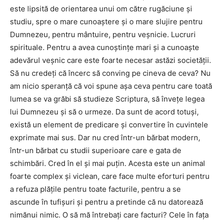
este lipsită de orientarea unui om către rugăciune și
studiu, spre o mare cunoaștere și o mare slujire pentru
Dumnezeu, pentru mântuire, pentru veșnicie. Lucruri
spirituale. Pentru a avea cunoștințe mari și a cunoaște
adevărul veșnic care este foarte necesar astăzi societății.
Să nu credeți că încerc să conving pe cineva de ceva? Nu
am nicio speranță că voi spune așa ceva pentru care toată
lumea se va grăbi să studieze Scriptura, să învețe legea
lui Dumnezeu și să o urmeze. Da sunt de acord totuși,
există un element de predicare și convertire în cuvintele
exprimate mai sus. Dar nu cred într-un bărbat modern,
într-un bărbat cu studii superioare care e gata de
schimbări. Cred în el și mai puțin. Acesta este un animal
foarte complex și viclean, care face multe eforturi pentru
a refuza plățile pentru toate facturile, pentru a se
ascunde în tufișuri și pentru a pretinde că nu datorează
nimănui nimic. O să mă întrebați care facturi? Cele în fața