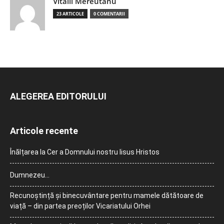
Vitalii Mereutanu
23 ARTICOLE
0 COMENTARII
ALEGEREA EDITORULUI
Articole recente
Înălțarea la Cer a Domnului nostru Iisus Hristos
Dumnezeu…
Recunoștință și binecuvântare pentru mamele dătătoare de
viață – din partea preoților Vicariatului Orhei