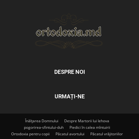
DESPRE NOI
URMAȚI-NE
Înălțarea Domnului
Despre Martorii lui Iehova
pogorirea-sfintului-duh
Piedici în calea mîntuirii
Ortodoxia pentru copii
Păcatul avortului
Păcatul vrăjitoriilor