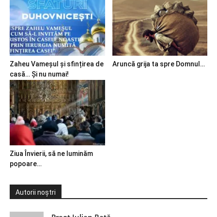
Zaheu Vameșul și sfințirea de
Aruncă grija ta spre Domnul…
casă… Și nu numai!
Ziua Învierii, să ne luminăm
popoare…
Autorii noștri