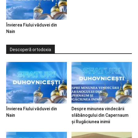
Învierea Fiului văduvei din
Nain
Descoperă ortodoxia
Învierea Fiului văduvei din
Despre minunea vindecării
Nain
slăbănogului din Capernaum
și Rugăciunea inimii