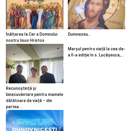
Înălțarea la Cer a Domnului
Dumnezeu…
nostru Iisus Hristos
Marșul pentru viață la cea de-
a II-a ediție în s. Lucășeuca,...
Recunoștință și
binecuvântare pentru mamele
dătătoare de viață – din
partea...