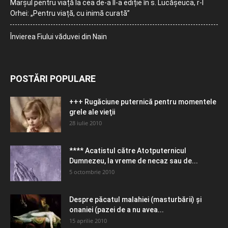
Marșul pentru viață la cea de-a II-a ediție în s. Lucășeuca, r-l
Orhei: „Pentru viață, cu inimă curată”
Învierea Fiului văduvei din Nain
POSTĂRI POPULARE
+++ Rugăciune puternică pentru momentele
grele ale vieţii
28 iulie 2010
**** Acatistul către Atotputernicul
Dumnezeu, la vreme de necaz sau de...
5 octombrie 2010
Despre păcatul malahiei (masturbării) şi
onaniei (pazei de a nu avea...
15 aprilie 2010