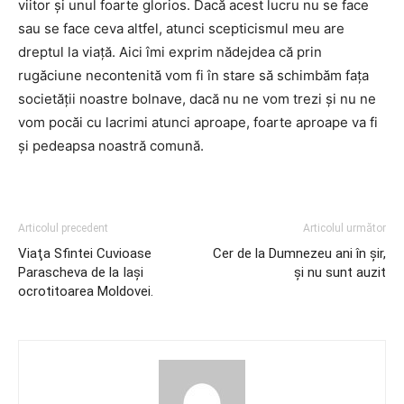
viitor și unul foarte glorios. Dacă acest lucru nu se face
sau se face ceva altfel, atunci scepticismul meu are
dreptul la viață. Aici îmi exprim nădejdea că prin
rugăciune necontenită vom fi în stare să schimbăm fața
societății noastre bolnave, dacă nu ne vom trezi și nu ne
vom pocăi cu lacrimi atunci aproape, foarte aproape va fi
și pedeapsa noastră comună.
Articolul precedent
Articolul următor
Viaţa Sfintei Cuvioase
Cer de la Dumnezeu ani în șir,
Parascheva de la Iași
și nu sunt auzit
ocrotitoarea Moldovei.