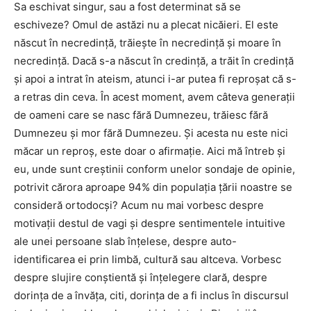
Sa eschivat singur, sau a fost determinat să se
eschiveze? Omul de astăzi nu a plecat nicăieri. El este
născut în necredință, trăiește în necredință și moare în
necredință. Dacă s-a născut în credință, a trăit în credință
și apoi a intrat în ateism, atunci i-ar putea fi reproșat că s-
a retras din ceva. În acest moment, avem câteva generații
de oameni care se nasc fără Dumnezeu, trăiesc fără
Dumnezeu și mor fără Dumnezeu. Și acesta nu este nici
măcar un reproș, este doar o afirmație. Aici mă întreb și
eu, unde sunt creștinii conform unelor sondaje de opinie,
potrivit cărora aproape 94% din populația țării noastre se
consideră ortodocși? Acum nu mai vorbesc despre
motivații destul de vagi și despre sentimentele intuitive
ale unei persoane slab înțelese, despre auto-
identificarea ei prin limbă, cultură sau altceva. Vorbesc
despre slujire conștientă și înțelegere clară, despre
dorința de a învăța, citi, dorința de a fi inclus în discursul