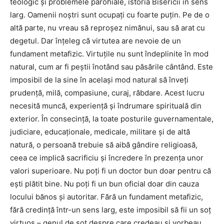
teologic și problemele parohiale, istoria Bisericii în sens
larg. Oamenii noștri sunt ocupați cu foarte puțin. Pe de o
altă parte, nu vreau să reproșez nimănui, sau să arat cu
degetul. Dar înțeleg că virtutea are nevoie de un
fundament metafizic. Virtuțile nu sunt îndeplinite în mod
natural, cum ar fi peștii înotând sau păsările cântând. Este
imposibil de la sine în același mod natural să înveți
prudență, milă, compasiune, curaj, răbdare. Acest lucru
necesită muncă, experiență și îndrumare spirituală din
exterior. În consecință, la toate posturile guvernamentale,
judiciare, educaționale, medicale, militare și de altă
natură, o persoană trebuie să aibă gândire religioasă,
ceea ce implică sacrificiu și încredere în prezența unor
valori superioare. Nu poți fi un doctor bun doar pentru că
ești plătit bine. Nu poți fi un bun oficial doar din cauza
locului bănos și autoritar. Fără un fundament metafizic,
fără credință într-un sens larg, este imposibil să fii un soț
virtuos – genul de soț despre care credeau și vorbeau