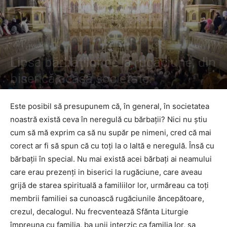
Fără categorie
Lipsa bărbaților de la rugăciune, din
biserică,acasă,societate.
De către
Preot Victor Mihalachi
-
28 octombrie 2020
593
0
Este posibil să presupunem că, în general, în societatea
noastră există ceva în neregulă cu bărbații? Nici nu știu
cum să mă exprim ca să nu supăr pe nimeni, cred că mai
corect ar fi să spun că cu toți la o laltă e neregulă. Însă cu
bărbații în special. Nu mai există acei bărbați ai neamului
care erau prezenți in biserici la rugăciune, care aveau
grijă de starea spirituală a familiilor lor, urmăreau ca toți
membrii familiei sa cunoască rugăciunile ăncepătoare,
crezul, decalogul. Nu frecventează Sfănta Liturgie
împreuna cu familia, ba unii interzic ca familia lor, sa