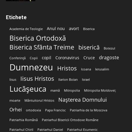
Etichete
Anul nou
avort
Academia de Teologie
Biserica
Biserica Ortodoxă
Biserica Sfânta Treime
biserică
Botezul
dragoste
copil
Coronavirus
Cruce
Conferință
Copii
Dumnezeu
Hristos
Icoana
Ierusalim
Iisus Hristos
Iisus
Ilarion Boian
Israel
Lucășeuca
mamă
Mitropolia
Mitropolia Moldovei;
Nașterea Domnului
moarte
Mântuitorul Hristos
Orhei
ortodoxia
Papa Francisc
Patriarhia de la Moscova
Patriarhia Română
Patriarhul Bisericii Ortodoxe Române
Patriarhul Chiril
Patriarhul Daniel
Patriarhul Ecumenic