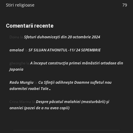
Stiri religioase
79
Comentarii recente
Sfaturi duhovnicești din 20 octombrie 2024
Doina
la
amalad
SF SILUAN ATHONITUL -11/ 24 SEPEMBRIE
la
A început construcţia primei mănăstiri ortodoxe din
gheorghe
la
Japonia
Radu Mungiu
Cu Sfinții odihnește Doamne sufletul nou
la
adormitei roabei Tale…
Despre păcatul malahiei (masturbării) şi
Crina Marina
la
onaniei (pazei de a nu avea copii)