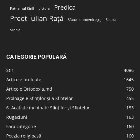
Predica
Patriarhul Kirill
pictura
Preot Iulian Rață
Sfaturi duhovnicești;
Sinaxa
Școală
CATEGORIE POPULARĂ
Stiri
4086
Articole preluate
1645
Articole Ortodoxia.md
750
Proloagele Sfinților și a Sfintelor
455
6. Acatiste închinate Sfinților și Sfintelor
183
Rugăciuni
163
Fără categorie
160
Poezia religioasă
160