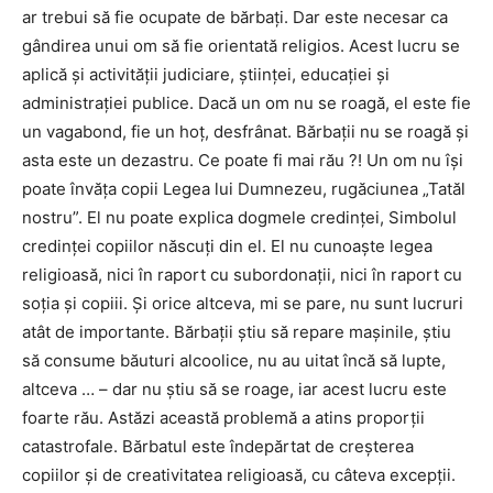
ar trebui să fie ocupate de bărbați. Dar este necesar ca
gândirea unui om să fie orientată religios. Acest lucru se
aplică și activității judiciare, științei, educației și
administrației publice. Dacă un om nu se roagă, el este fie
un vagabond, fie un hoț, desfrânat. Bărbații nu se roagă și
asta este un dezastru. Ce poate fi mai rău ?! Un om nu își
poate învăța copii Legea lui Dumnezeu, rugăciunea „Tatăl
nostru”. El nu poate explica dogmele credinței, Simbolul
credinței copiilor născuți din el. El nu cunoaște legea
religioasă, nici în raport cu subordonații, nici în raport cu
soția și copiii. Și orice altceva, mi se pare, nu sunt lucruri
atât de importante. Bărbații știu să repare mașinile, știu
să consume băuturi alcoolice, nu au uitat încă să lupte,
altceva … – dar nu știu să se roage, iar acest lucru este
foarte rău. Astăzi această problemă a atins proporții
catastrofale. Bărbatul este îndepărtat de creșterea
copiilor și de creativitatea religioasă, cu câteva excepții.