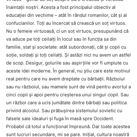
înaintații noștri. Acesta a fost principalul obiectiv al
educației din vechime – atât în ​​rândul romanilor, cât și al
confucianilor. Toți au încercat să crească un soț virtuos.
Nu o femeie virtuoasă, ci un soț virtuos, presupunând că
va aduce pe toți ceilalți în locul sau în funcția sa din
familie, stat și societate: atât subordonați, cât și copii cu
soție, soldați și toți ceilalți. Și astăzi nici nu avem un astfel
de scop. Desigur, golurile sau aspirțiile vor fi umplute cu
aceste idei moderne. În general, nu știu care este motivul
real pentru care nu avem dreptate cu bărbații. Războiul
sau nu războiul, sau mamele sunt de vină pentru avortul a
cinci copii și apoi pentru creșterea unui singur copil. Sau
un război care a ucis jumătate dintre bărbați sau politica
privind alcoolul. Sau prăbușirea sistemului sovietic cu
falsele sale idealuri și fuga în masă spre Occident.
Probabil că totul a funcționat împreună. Dar toate acestea
sunt lucruri secundare, mi se pare. Inițial, cultura noastră