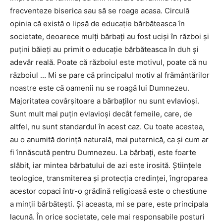
frecventeze biserica sau să se roage acasa. Circulă
opinia că există o lipsă de educație bărbăteasca în
societate, deoarece mulți bărbați au fost uciși în război și
puțini băieți au primit o educație bărbăteasca în duh și
adevăr reală. Poate că războiul este motivul, poate că nu
războiul … Mi se pare că principalul motiv al frământărilor
noastre este că oamenii nu se roagă lui Dumnezeu.
Majoritatea covârșitoare a bărbaților nu sunt evlavioși.
Sunt mult mai puțin evlavioși decât femeile, care, de
altfel, nu sunt standardul în acest caz. Cu toate acestea,
au o anumită dorință naturală, mai puternică, ca și cum ar
fi înnăscută pentru Dumnezeu. La bărbați, este foarte
slăbit, iar mintea bărbatului de azi este irosită. Științele
teologice, transmiterea și protecția credinței, îngroparea
acestor copaci într-o grădină religioasă este o chestiune
a minții bărbătești. Și aceasta, mi se pare, este principala
lacună. În orice societate, cele mai responsabile posturi