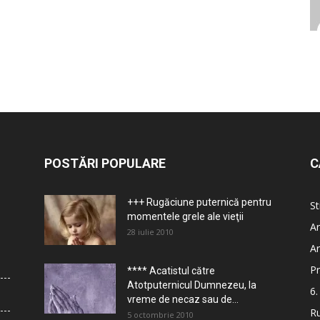
POSTĂRI POPULARE
C
+++ Rugăciune puternică pentru
St
momentele grele ale vieţii
Ar
28 iulie 2010
Ar
Pr
**** Acatistul către
Atotputernicul Dumnezeu, la
6.
vreme de necaz sau de...
Ru
5 octombrie 2010