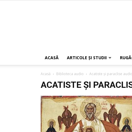
ACASĂ
ARTICOLE ŞI STUDII
RUGĂ
Acasă
Biblioteca audio
Acatiste și paraclise audi
ACATISTE ȘI PARACLI