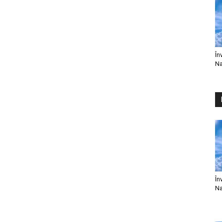
În
Na
În
Na