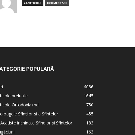
23 ARTICOLE
0 COMENTARII
ATEGORIE POPULARĂ
iri
4086
ticole preluate
1645
ticole Ortodoxia.md
750
oloagele Sfinților și a Sfintelor
455
 Acatiste închinate Sfinților și Sfintelor
183
găciuni
163