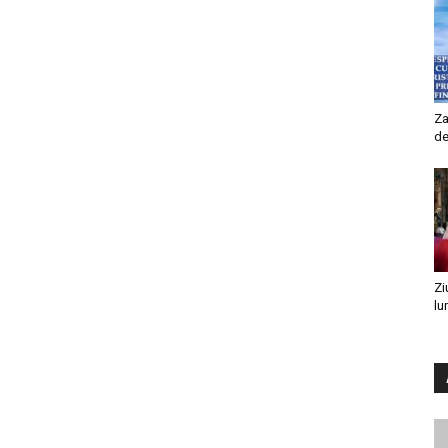
Za
de
Zi
lu