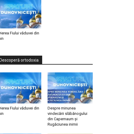
vierea Fiului văduvei din
in
Descoperă ortodoxia
vierea Fiului văduvei din
Despre minunea
in
vindecării slăbănogului
din Capernaum și
Rugăciunea inimii