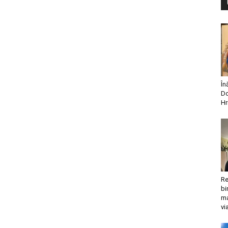
În
Do
Hr
Re
bi
ma
vi