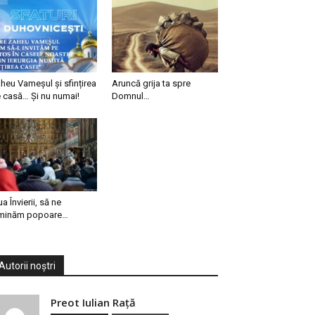
heu Vameșul și sfințirea
Aruncă grija ta spre
 casă… Și nu numai!
Domnul…
ua Învierii, să ne
minăm popoare…
Autorii noștri
Preot Iulian Raţă