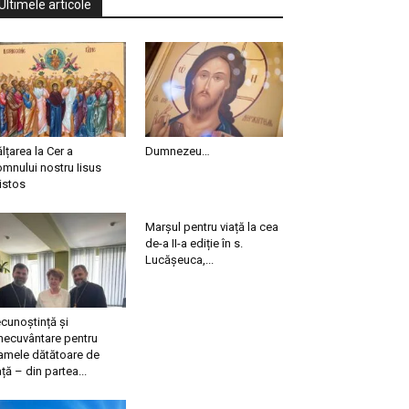
Ultimele articole
ălțarea la Cer a
Dumnezeu…
mnului nostru Iisus
istos
Marșul pentru viață la cea
de-a II-a ediție în s.
Lucășeuca,...
cunoștință și
necuvântare pentru
mele dătătoare de
ață – din partea...