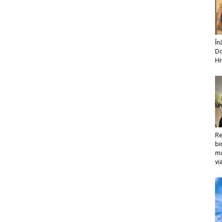
În
Do
Hr
Re
bi
ma
vi