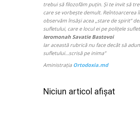
trebui să filozofăm puțin. Și te invit să 
care se vorbește demult. Reîntoarcerea în
observăm însăși acea „
stare de spirit
” de
sufletului, care e locul ei pe polițele sufle
Ieromonah Savatie Bastovoi
Iar această rubrică nu face decât să adune
sufletului…scrisă pe inima”
Aministraţia
Ortodoxia.md
Niciun articol afișat