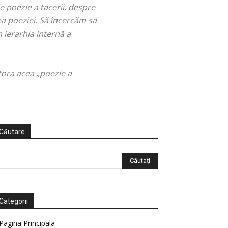
e poezie a tăcerii, despre
ea poeziei. Să încercăm să
 ierarhia internă a
ltora acea „poezie a
Căutare
Categorii
Pagina Principala