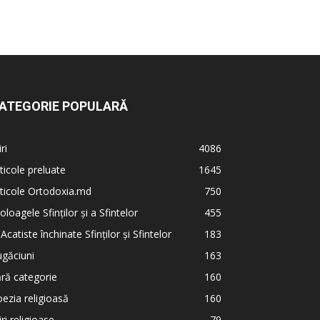
ATEGORIE POPULARĂ
iri
4086
ticole preluate
1645
ticole Ortodoxia.md
750
oloagele Sfinților și a Sfintelor
455
 Acatiste închinate Sfinților și Sfintelor
183
găciuni
163
ră categorie
160
ezia religioasă
160
iri religioase
79