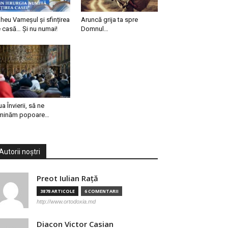
heu Vameșul și sfințirea
Aruncă grija ta spre
 casă… Și nu numai!
Domnul…
ua Învierii, să ne
minăm popoare…
Autorii noștri
Preot Iulian Raţă
3878 ARTICOLE
6 COMENTARII
http://www.ortodoxia.md
Diacon Victor Casian