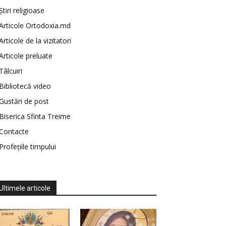
Știri religioase
Articole Ortodoxia.md
Articole de la vizitatori
Articole preluate
Tâlcuiri
Bibliotecă video
Gustări de post
Biserica Sfinta Treime
Contacte
Profețiile timpului
Ultimele articole