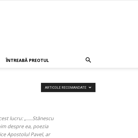
ÎNTREABĂ PREOTUL
ARTICOLE RECOMANDATE
cest lucru: „…..Stănescu
bim despre ea, poezia
ice Apostolul Pavel, ar