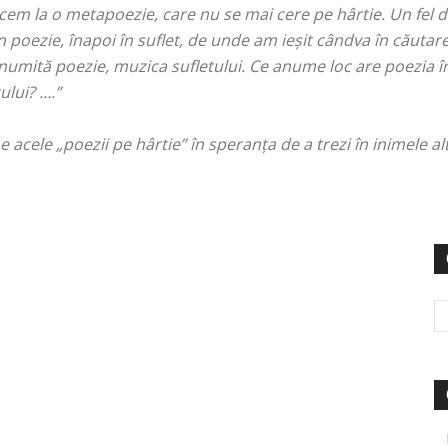
trecem la o metapoezie, care nu se mai cere pe hârtie. Un fel d
 poezie, înapoi în suflet, de unde am ieșit cândva în căutar
numită poezie, muzica sufletului. Ce anume loc are poezia în
tului? ….”
 acele „poezii pe hârtie” în speranța de a trezi în inimele a