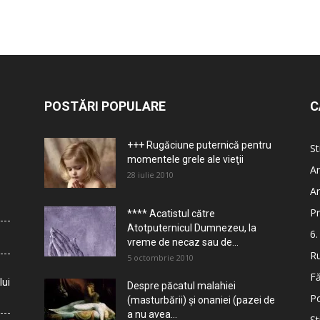
POSTĂRI POPULARE
C
+++ Rugăciune puternică pentru
St
momentele grele ale vieţii
Ar
28 iulie 2010
Ar
Pr
**** Acatistul către
Atotputernicul Dumnezeu, la
6.
vreme de necaz sau de...
Ru
5 octombrie 2010
Fă
lui
Despre păcatul malahiei
Po
(masturbării) şi onaniei (pazei de
a nu avea...
St