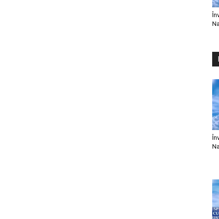
În
Na
În
Na