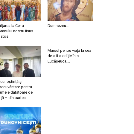
ălțarea la Cer a
Dumnezeu…
mnului nostru Iisus
istos
Marșul pentru viață la cea
de-a II-a ediție în s.
Lucășeuca,...
cunoștință și
necuvântare pentru
mele dătătoare de
ață – din partea...