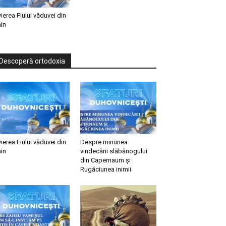
vierea Fiului văduvei din
in
Descoperă ortodoxia
vierea Fiului văduvei din
Despre minunea
in
vindecării slăbănogului
din Capernaum și
Rugăciunea inimii