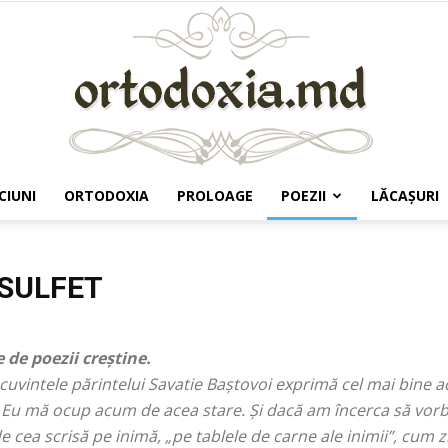
CIUNI
ORTODOXIA
PROLOAGE
POEZII
LĂCAŞURI
Ortodoxia.md
 SULFET
 de poezii creștine.
cuvintele părintelui Savatie Baștovoi exprimă cel mai bine a
. Eu mă ocup acum de acea stare. Și dacă am încerca să vor
de cea scrisă pe inimă, „
pe tablele de carne ale inimii
”, cum z