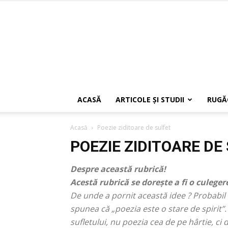
ACASĂ
ARTICOLE ŞI STUDII
RUGĂ
Acasă
Poezie ziditoare de sulfet
POEZIE ZIDITOARE DE
Despre această rubrică!
Acestă rubrică se dorește a fi o culegere
De unde a pornit această idee ? Probabil 
spunea că „
poezia este o stare de spirit
”
sufletului, nu poezia cea de pe hârtie, ci 