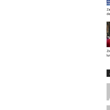
Za
de
Zi
lu