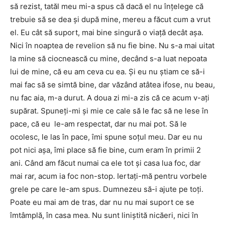
să rezist, tatăl meu mi-a spus că dacă el nu înţelege că
trebuie să se dea şi după mine, mereu a făcut cum a vrut
el. Eu cât să suport, mai bine singură o viaţă decât aşa.
Nici în noaptea de revelion să nu fie bine. Nu s-a mai uitat
la mine să ciocnească cu mine, decând s-a luat nepoata
lui de mine, că eu am ceva cu ea. Şi eu nu ştiam ce să-i
mai fac să se simtă bine, dar văzând atâtea ifose, nu beau,
nu fac aia, m-a durut. A doua zi mi-a zis că ce acum v-aţi
supărat. Spuneţi-mi şi mie ce cale să le fac să ne lese în
pace, că eu le-am respectat, dar nu mai pot. Să le
ocolesc, le las în pace, îmi spune soţul meu. Dar eu nu
pot nici aşa, îmi place să fie bine, cum eram în primii 2
ani. Când am făcut numai ca ele tot şi casa lua foc, dar
mai rar, acum ia foc non-stop. Iertaţi-mă pentru vorbele
grele pe care le-am spus. Dumnezeu să-i ajute pe toţi.
Poate eu mai am de tras, dar nu nu mai suport ce se
îmtâmplă, în casa mea. Nu sunt liniştită nicăeri, nici în