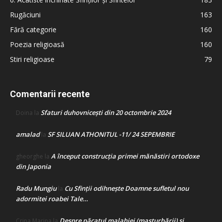
Rugăciuni
163
Fără categorie
160
Poezia religioasă
160
Stiri religioase
79
Comentarii recente
Sfaturi duhovnicești din 20 octombrie 2024
Doina
la
amalad
SF SILUAN ATHONITUL -11/ 24 SEPEMBRIE
la
A început construcţia primei mănăstiri ortodoxe
gheorghe
la
din Japonia
Radu Mungiu
Cu Sfinții odihnește Doamne sufletul nou
la
adormitei roabei Tale…
Despre păcatul malahiei (masturbării) şi
Crina Marina
la