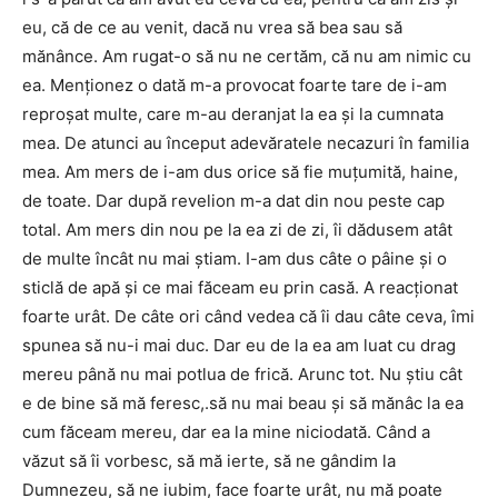
eu, că de ce au venit, dacă nu vrea să bea sau să
mănânce. Am rugat-o să nu ne certăm, că nu am nimic cu
ea. Menţionez o dată m-a provocat foarte tare de i-am
reproşat multe, care m-au deranjat la ea şi la cumnata
mea. De atunci au început adevăratele necazuri în familia
mea. Am mers de i-am dus orice să fie muţumită, haine,
de toate. Dar după revelion m-a dat din nou peste cap
total. Am mers din nou pe la ea zi de zi, îi dădusem atât
de multe încât nu mai ştiam. I-am dus câte o pâine şi o
sticlă de apă şi ce mai făceam eu prin casă. A reacţionat
foarte urât. De câte ori când vedea că îi dau câte ceva, îmi
spunea să nu-i mai duc. Dar eu de la ea am luat cu drag
mereu până nu mai potlua de frică. Arunc tot. Nu ştiu cât
e de bine să mă feresc,.să nu mai beau şi să mănâc la ea
cum făceam mereu, dar ea la mine niciodată. Când a
văzut să îi vorbesc, să mă ierte, să ne gândim la
Dumnezeu, să ne iubim, face foarte urât, nu mă poate