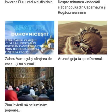
Învierea Fiului văduvei din Nain
Despre minunea vindecării
slăbănogului din Capernaum și
Rugăciunea inimii
Zaheu Vameșul și sfințirea de
Aruncă grija ta spre Domnul…
casă… Și nu numai!
Ziua Învierii, să ne luminăm
popoare…