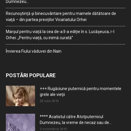
Dumnezeu…
Recunoștință și binecuvântare pentru mamele dătătoare de
viață – din partea preoților Vicariatului Orhei
Marșul pentru viață la cea de-a II-a ediție în s. Lucășeuca, r-l
Orhei: „Pentru viață, cu inimă curată”
Învierea Fiului văduvei din Nain
POSTĂRI POPULARE
+++ Rugăciune puternică pentru momentele
grele ale vieţii
28 iulie 2010
**** Acatistul către Atotputernicul
Dumnezeu, la vreme de necaz sau de...
5 octombrie 2010