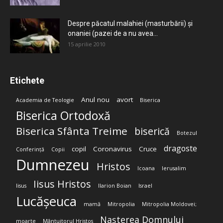
Despre păcatul malahiei (masturbării) şi
onaniei (pazei de a nu avea...
15 aprilie 2010
Etichete
Anul nou
avort
Academia de Teologie
Biserica
Biserica Ortodoxă
Biserica Sfânta Treime
biserică
Botezul
dragoste
copil
Coronavirus
Cruce
Conferință
Copii
Dumnezeu
Hristos
Icoana
Ierusalim
Iisus Hristos
Iisus
Ilarion Boian
Israel
Lucășeuca
mamă
Mitropolia
Mitropolia Moldovei;
Nașterea Domnului
moarte
Mântuitorul Hristos