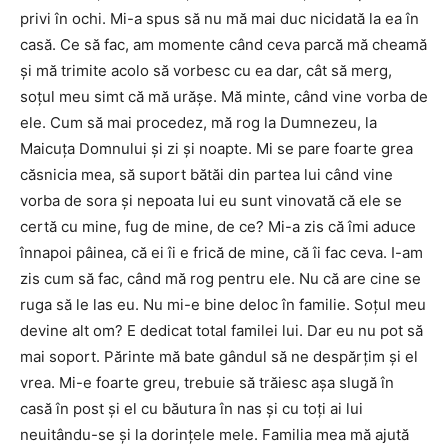
privi în ochi. Mi-a spus să nu mă mai duc nicidată la ea în
casă. Ce să fac, am momente când ceva parcă mă cheamă
şi mă trimite acolo să vorbesc cu ea dar, cât să merg,
soţul meu simt că mă urăşe. Mă minte, când vine vorba de
ele. Cum să mai procedez, mă rog la Dumnezeu, la
Maicuţa Domnului şi zi şi noapte. Mi se pare foarte grea
căsnicia mea, să suport bătăi din partea lui când vine
vorba de sora şi nepoata lui eu sunt vinovată că ele se
certă cu mine, fug de mine, de ce? Mi-a zis că îmi aduce
înnapoi pâinea, că ei îi e frică de mine, că îi fac ceva. I-am
zis cum să fac, când mă rog pentru ele. Nu că are cine se
ruga să le las eu. Nu mi-e bine deloc în familie. Soţul meu
devine alt om? E dedicat total familei lui. Dar eu nu pot să
mai soport. Părinte mă bate gândul să ne despărţim şi el
vrea. Mi-e foarte greu, trebuie să trăiesc aşa slugă în
casă în post şi el cu băutura în nas şi cu toţi ai lui
neuitându-se şi la dorinţele mele. Familia mea mă ajută