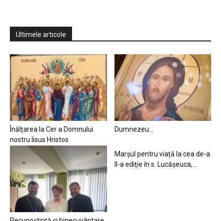
Ultimele articole
Înălțarea la Cer a Domnului
Dumnezeu…
nostru Iisus Hristos
Marșul pentru viață la cea de-a
II-a ediție în s. Lucășeuca,...
Recunoștință și binecuvântare