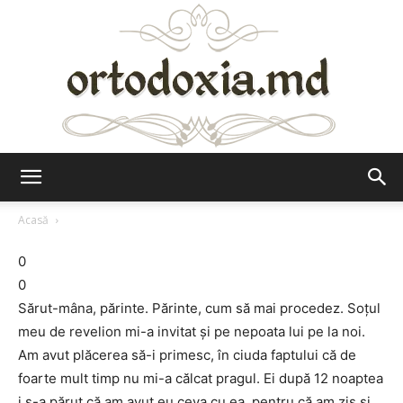
Ortodoxia.md
Acasă
0
0
Sărut-mâna, părinte. Părinte, cum să mai procedez. Soţul
meu de revelion mi-a invitat şi pe nepoata lui pe la noi.
Am avut plăcerea să-i primesc, în ciuda faptului că de
foarte mult timp nu mi-a călcat pragul. Ei după 12 noaptea
i s-a părut că am avut eu ceva cu ea, pentru că am zis şi