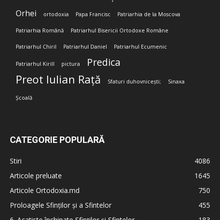
Orhei
ortodoxia
Papa Francisc
Patriarhia de la Moscova
Patriarhia Română
Patriarhul Bisericii Ortodoxe Române
Patriarhul Chiril
Patriarhul Daniel
Patriarhul Ecumenic
Predica
Patriarhul Kirill
pictura
Preot Iulian Rață
Sfaturi duhovnicești;
Sinaxa
Școală
CATEGORIE POPULARĂ
Stiri
4086
Articole preluate
1645
Articole Ortodoxia.md
750
Proloagele Sfinților și a Sfintelor
455
6. Acatiste închinate Sfinților și Sfintelor
183