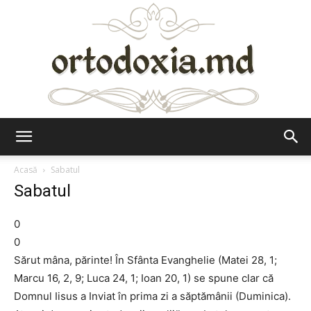
Ortodoxia.md
Acasă
Sabatul
Sabatul
0
0
Sărut mâna, părinte! În Sfânta Evanghelie (Matei 28, 1;
Marcu 16, 2, 9; Luca 24, 1; Ioan 20, 1) se spune clar că
Domnul Iisus a Inviat în prima zi a săptămânii (Duminica).