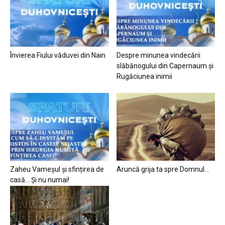
Învierea Fiului văduvei din Nain
Despre minunea vindecării
slăbănogului din Capernaum și
Rugăciunea inimii
Zaheu Vameșul și sfințirea de
Aruncă grija ta spre Domnul…
casă… Și nu numai!