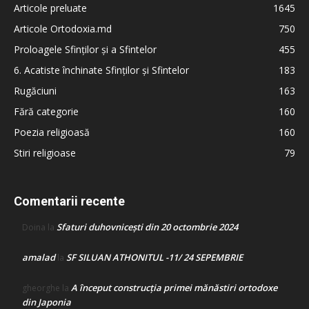
Articole preluate
1645
Articole Ortodoxia.md
750
Proloagele Sfinților și a Sfintelor
455
6. Acatiste închinate Sfinților și Sfintelor
183
Rugăciuni
163
Fără categorie
160
Poezia religioasă
160
Stiri religioase
79
Comentarii recente
Sfaturi duhovnicești din 20 octombrie 2024
Doina
la
amalad
SF SILUAN ATHONITUL -11/ 24 SEPEMBRIE
la
A început construcţia primei mănăstiri ortodoxe
gheorghe
la
din Japonia