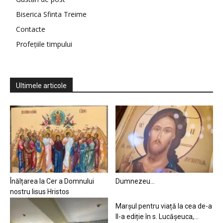
Biserica Sfinta Treime
Contacte
Profețiile timpului
Ultimele articole
Înălțarea la Cer a Domnului
Dumnezeu…
nostru Iisus Hristos
Marșul pentru viață la cea de-a
II-a ediție în s. Lucășeuca,...