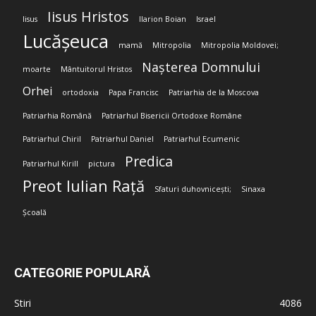
Iisus Hristos
Iisus
Ilarion Boian
Israel
Lucășeuca
mamă
Mitropolia
Mitropolia Moldovei;
Nașterea Domnului
moarte
Mântuitorul Hristos
Orhei
ortodoxia
Papa Francisc
Patriarhia de la Moscova
Patriarhia Română
Patriarhul Bisericii Ortodoxe Române
Patriarhul Chiril
Patriarhul Daniel
Patriarhul Ecumenic
Predica
Patriarhul Kirill
pictura
Preot Iulian Rață
Sfaturi duhovnicești;
Sinaxa
Școală
CATEGORIE POPULARĂ
Stiri
4086