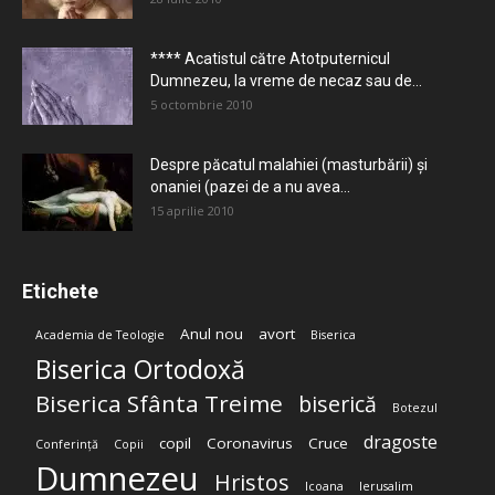
**** Acatistul către Atotputernicul
Dumnezeu, la vreme de necaz sau de...
5 octombrie 2010
Despre păcatul malahiei (masturbării) şi
onaniei (pazei de a nu avea...
15 aprilie 2010
Etichete
Anul nou
avort
Academia de Teologie
Biserica
Biserica Ortodoxă
Biserica Sfânta Treime
biserică
Botezul
dragoste
copil
Coronavirus
Cruce
Conferință
Copii
Dumnezeu
Hristos
Icoana
Ierusalim