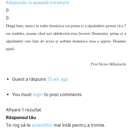
Răspunde la această întrebare
0
0
Dragă frate, atunci la iudei duminica era prima zi a săptămânii pentru că a 7
era simbăta, acuma când noi sărbătorim ziua învierii Domnului, prima zi a
săptămânii este luni de aceia și serbăm duminica ziua a șaptea. Doamne
ajută.
Prot Victor Mihalachi
Guest
a răspuns
15 ani ago
You must
login
to post comments
Afișare 1 rezultat
Răspunsul tău
Te rog să te
autentifici
mai întâi pentru a trimite.