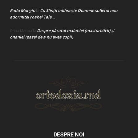
Radu Mungiu
Cu Sfinții odihnește Doamne sufletul nou
la
adormitei roabei Tale…
Despre păcatul malahiei (masturbării) şi
Crina Marina
la
onaniei (pazei de a nu avea copii)
DESPRE NOI