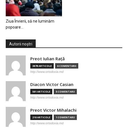
Ziua Învierii, să ne luminăm
popoare…
Autorii noștri
Preot Iulian Raţă
3878 ARTICOLE
6 COMENTARII
http://www.ortodoxia.md
Diacon Victor Casian
581 ARTICOLE
5 COMENTARII
http://www.ortodoxia.md
Preot Victor Mihalachi
210 ARTICOLE
1 COMENTARII
http://www.ortodoxia.md