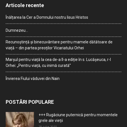
Articole recente
Înălțarea la Cer a Domnului nostru Iisus Hristos
Dumnezeu…
Recunoștință și binecuvântare pentru mamele dătătoare de
viață – din partea preoților Vicariatului Orhei
Marșul pentru viață la cea de-a II-a ediție în s. Lucășeuca, r-l
Orhei: „Pentru viață, cu inimă curată”
Învierea Fiului văduvei din Nain
POSTĂRI POPULARE
+++ Rugăciune puternică pentru momentele
grele ale vieţii
28 iulie 2010