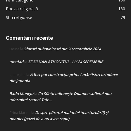
Poezia religioasă
160
Stiri religioase
79
Comentarii recente
Sfaturi duhovnicești din 20 octombrie 2024
Doina
la
amalad
SF SILUAN ATHONITUL -11/ 24 SEPEMBRIE
la
A început construcţia primei mănăstiri ortodoxe
gheorghe
la
din Japonia
Radu Mungiu
Cu Sfinții odihnește Doamne sufletul nou
la
adormitei roabei Tale…
Despre păcatul malahiei (masturbării) şi
Crina Marina
la
onaniei (pazei de a nu avea copii)