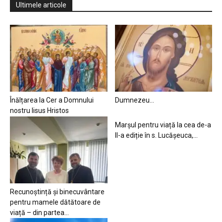
Ultimele articole
Înălțarea la Cer a Domnului
Dumnezeu…
nostru Iisus Hristos
Marșul pentru viață la cea de-a
II-a ediție în s. Lucășeuca,...
Recunoștință și binecuvântare
pentru mamele dătătoare de
viață – din partea...