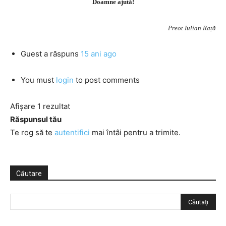
Doamne ajută!
Preot Iulian Rață
Guest
a răspuns
15 ani ago
You must
login
to post comments
Afișare 1 rezultat
Răspunsul tău
Te rog să te
autentifici
mai întâi pentru a trimite.
Căutare