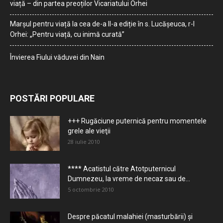
viață – din partea preoților Vicariatului Orhei
Marșul pentru viață la cea de-a II-a ediție în s. Lucășeuca, r-l
Orhei: „Pentru viață, cu inimă curată”
Învierea Fiului văduvei din Nain
POSTĂRI POPULARE
+++ Rugăciune puternică pentru momentele
grele ale vieţii
28 iulie 2010
**** Acatistul către Atotputernicul
Dumnezeu, la vreme de necaz sau de...
5 octombrie 2010
Despre păcatul malahiei (masturbării) şi