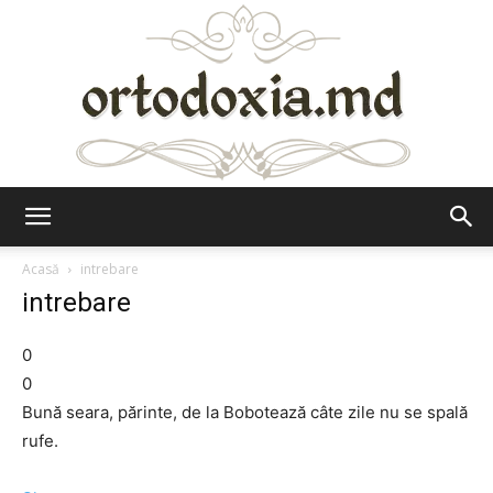
Ortodoxia.md
Acasă
intrebare
intrebare
0
0
Bună seara, părinte, de la Bobotează câte zile nu se spală
rufe.