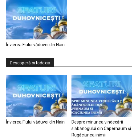
Învierea Fiului văduvei din Nain
Descoperă ortodoxia
Învierea Fiului văduvei din Nain
Despre minunea vindecării
slăbănogului din Capernaum și
Rugăciunea inimii