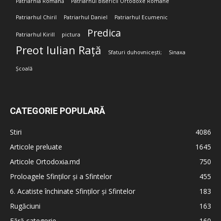
Patriarhia Română
Patriarhul Bisericii Ortodoxe Române
Patriarhul Chiril
Patriarhul Daniel
Patriarhul Ecumenic
Predica
Patriarhul Kirill
pictura
Preot Iulian Rață
Sfaturi duhovnicești;
Sinaxa
Școală
CATEGORIE POPULARĂ
Stiri
4086
Articole preluate
1645
Articole Ortodoxia.md
750
Proloagele Sfinților și a Sfintelor
455
6. Acatiste închinate Sfinților și Sfintelor
183
Rugăciuni
163
Fără categorie
160