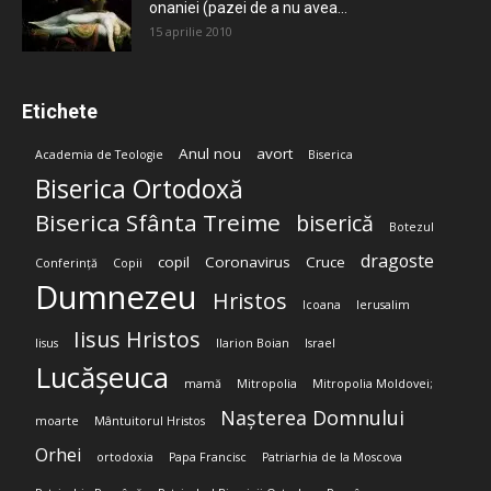
onaniei (pazei de a nu avea...
15 aprilie 2010
Etichete
Anul nou
avort
Academia de Teologie
Biserica
Biserica Ortodoxă
Biserica Sfânta Treime
biserică
Botezul
dragoste
copil
Coronavirus
Cruce
Conferință
Copii
Dumnezeu
Hristos
Icoana
Ierusalim
Iisus Hristos
Iisus
Ilarion Boian
Israel
Lucășeuca
mamă
Mitropolia
Mitropolia Moldovei;
Nașterea Domnului
moarte
Mântuitorul Hristos
Orhei
ortodoxia
Papa Francisc
Patriarhia de la Moscova