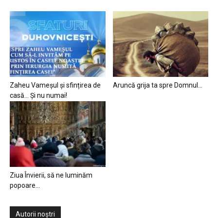
Zaheu Vameșul și sfințirea de
Aruncă grija ta spre Domnul…
casă… Și nu numai!
Ziua Învierii, să ne luminăm
popoare…
Autorii noștri