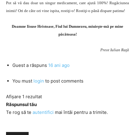
Pot să vă dau doar un singur medicament, care ajută 100%! Rugăciunea
inimii! Ori de câte ori vine ispita, rostiţi-o! Rostiţi-o până dispare patima!
Doamne Iisuse Hristoase, Fiul lui Dumnezeu, miuieşte-mă pe mine
păcătoasa!
Preot Iulian Raţă
Guest
a răspuns
16 ani ago
You must
login
to post comments
Afișare 1 rezultat
Răspunsul tău
Te rog să te
autentifici
mai întâi pentru a trimite.