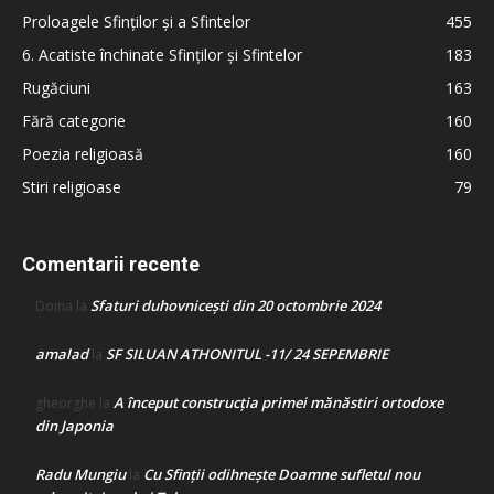
Proloagele Sfinților și a Sfintelor
455
6. Acatiste închinate Sfinților și Sfintelor
183
Rugăciuni
163
Fără categorie
160
Poezia religioasă
160
Stiri religioase
79
Comentarii recente
Sfaturi duhovnicești din 20 octombrie 2024
Doina
la
amalad
SF SILUAN ATHONITUL -11/ 24 SEPEMBRIE
la
A început construcţia primei mănăstiri ortodoxe
gheorghe
la
din Japonia
Radu Mungiu
Cu Sfinții odihnește Doamne sufletul nou
la