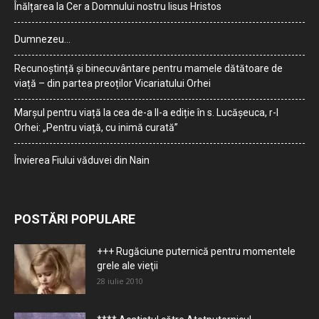
Înălțarea la Cer a Domnului nostru Iisus Hristos
Dumnezeu…
Recunoștință și binecuvântare pentru mamele dătătoare de
viață – din partea preoților Vicariatului Orhei
Marșul pentru viață la cea de-a II-a ediție în s. Lucășeuca, r-l
Orhei: „Pentru viață, cu inimă curată”
Învierea Fiului văduvei din Nain
POSTĂRI POPULARE
+++ Rugăciune puternică pentru momentele
grele ale vieţii
28 iulie 2010