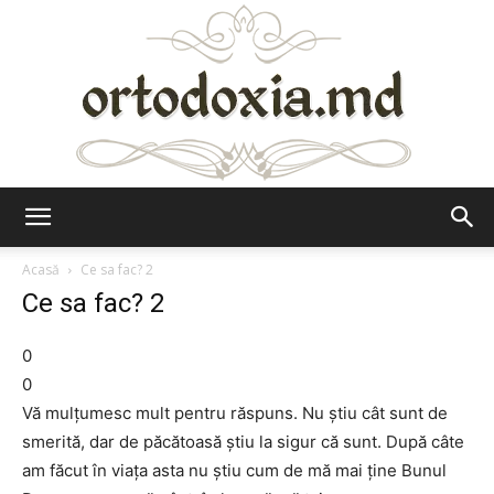
Ortodoxia.md
Acasă
Ce sa fac? 2
Ce sa fac? 2
0
0
Vă mulţumesc mult pentru răspuns. Nu ştiu cât sunt de
smerită, dar de păcătoasă ştiu la sigur că sunt. După câte
am făcut în viaţa asta nu ştiu cum de mă mai ţine Bunul