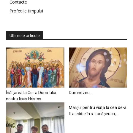
Contacte
Profețiile timpului
Ultimele articole
Înălțarea la Cer a Domnului
Dumnezeu…
nostru Iisus Hristos
Marșul pentru viață la cea de-a
II-a ediție în s. Lucășeuca,...