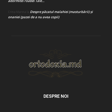
adormitei roabei Tale…
Despre păcatul malahiei (masturbării) şi
Crina Marina
la
onaniei (pazei de a nu avea copii)
DESPRE NOI