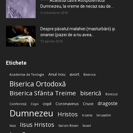
**** Acatistul către Atotputernicul
Dumnezeu, la vreme de necaz sau de...
5 octombrie 2010
Despre păcatul malahiei (masturbării) şi
onaniei (pazei de a nu avea...
15 aprilie 2010
Etichete
Anul nou
avort
Academia de Teologie
Biserica
Biserica Ortodoxă
Biserica Sfânta Treime
biserică
Botezul
dragoste
copil
Coronavirus
Cruce
Conferință
Copii
Dumnezeu
Hristos
Icoana
Ierusalim
Iisus Hristos
Iisus
Ilarion Boian
Israel