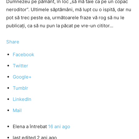
Dumnezeu pe pământ, în loc „să mă taie ca pe un copac
neroditor”. Ultimele săptămâni, mă lupt cu o ispită, dar nu
pot să trec peste ea, următoarele fraze vă rog să nu le
publicaţi, ca să nu pun la păcat pe vre-un cititor…
Share
Facebook
Twitter
Google+
Tumblr
LinkedIn
Mail
Elena
a întrebat
16 ani ago
last edited 2 ani ago