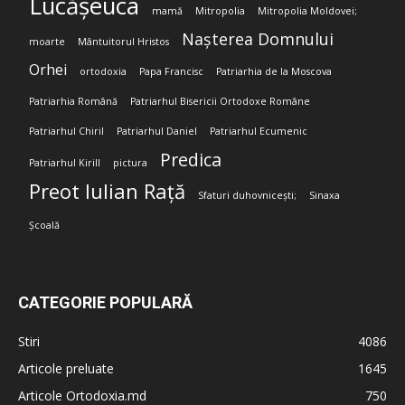
Lucășeuca
mamă
Mitropolia
Mitropolia Moldovei;
Nașterea Domnului
moarte
Mântuitorul Hristos
Orhei
ortodoxia
Papa Francisc
Patriarhia de la Moscova
Patriarhia Română
Patriarhul Bisericii Ortodoxe Române
Patriarhul Chiril
Patriarhul Daniel
Patriarhul Ecumenic
Predica
Patriarhul Kirill
pictura
Preot Iulian Rață
Sfaturi duhovnicești;
Sinaxa
Școală
CATEGORIE POPULARĂ
Stiri
4086
Articole preluate
1645
Articole Ortodoxia.md
750