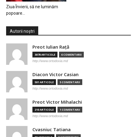
Ziua Învierii, să ne luminăm
popoare…
Autorii noștri
Preot Iulian Raţă
3878 ARTICOLE
6 COMENTARII
http://www.ortodoxia.md
Diacon Victor Casian
581 ARTICOLE
5 COMENTARII
http://www.ortodoxia.md
Preot Victor Mihalachi
210 ARTICOLE
1 COMENTARII
http://www.ortodoxia.md
Cvasniuc Tatiana