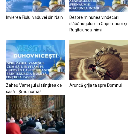
Învierea Fiului văduvei din Nain
Despre minunea vindecării
slăbănogului din Capernaum și
Rugăciunea inimii
Zaheu Vameșul și sfințirea de
Aruncă grija ta spre Domnul…
casă… Și nu numai!